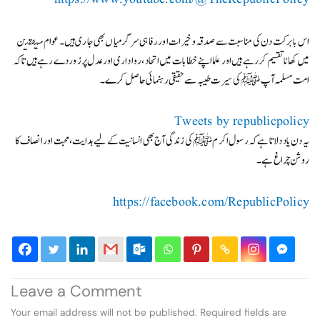
اس بابرکت دن کی مناسبت سے صدقہ و خیرات اور رفاہی سرگرمیاں بھی جاری ہیں۔ عوام مستحقین
میں کھانا تقسیم کر رہے ہیں اور علما اپنے خطابات میں اتحاد، رواداری اور عدل پر زور دے رہے ہیں تاکہ
امت مسلمہ آپ ﷺ کی سیرت طیبہ سے حقیقی رہنمائی حاصل کرے۔
Tweets by republicpolicy
یہ دن یاد دلاتا ہے کہ رسول اکرم ﷺ کی زندگی آج بھی انسانیت کے لیے ہدایت، محبت اور انصاف کا
روشن چراغ ہے۔
https://facebook.com/RepublicPolicy
Leave a Comment
Your email address will not be published.
Required fields are