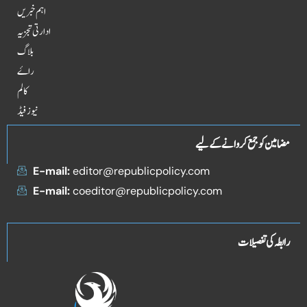
اہم خبریں
ادارتی تجزیہ
بلاگ
راۓ
کالم
نیوز فیڈ
مضامین کو جمع کروانے کے لیے
E-mail:
editor@republicpolicy.com
E-mail:
coeditor@republicpolicy.com
رابطہ کی تفصیلات