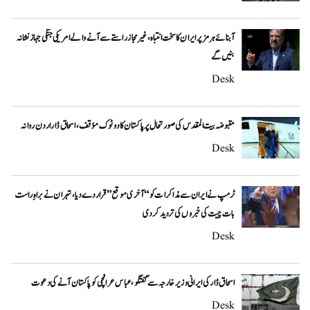
آبنائے ہرمز پر ایران کا سخت انتباہ، غیر مجاز راستے سے آنے والے امریکی جنگی جہاز نشانہ
بنیں گے
Desk
مقبوضہ بیت المقدس کی صورتحال پر پاکستان کا دوٹوک مؤقف، اسحاق ڈار اردن روانہ
Desk
ٹرمپ نے ایران سے مذاکرات کو “آخری موقع” قرار دے دیا، تہران نے براہِ راست
بات چیت کی خبروں کی تردید کر دی
Desk
اسحاق ڈار کی ایرانی وزیر خارجہ سے گفتگو، عباس عراقچی کو پاکستان آنے کی دعوت
Desk