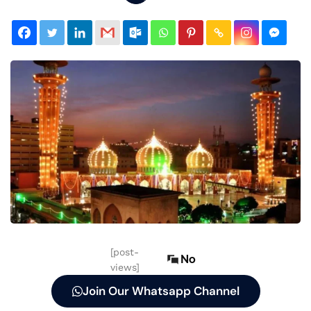
[post-
No
views]
Join Our Whatsapp Channel