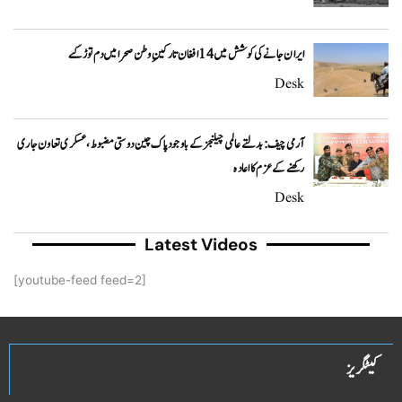
ایران جانے کی کوشش میں 14 افغان تارکینِ وطن صحرا میں دم توڑ گئے
Desk
آرمی چیف: بدلتے عالمی چیلنجز کے باوجود پاک چین دوستی مضبوط، عسکری تعاون جاری
رکھنے کے عزم کا اعادہ
Desk
Latest Videos
[youtube-feed feed=2]
کیٹگریز