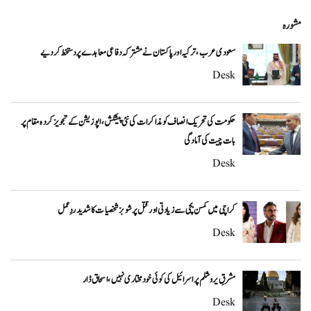
مشورہ
سعودی عرب، ترکیہ اور پاکستان نے مشترکہ دفاعی معاہدے پر دستخط کر دیے
Desk
حکومت کی تحریک انصاف کو مذاکرات کی نئی پیشکش، اپوزیشن کے تجویز کردہ مقام پر
بات چیت کی آمادگی
Desk
کراچی میں کمسن بچی سے زیادتی اور قتل پر شوبز شخصیات کا شدید ردِعمل
Desk
مشرقِ یروشلم پر اسرائیل کی کوئی خودمختاری نہیں، اسحاق ڈار
Desk