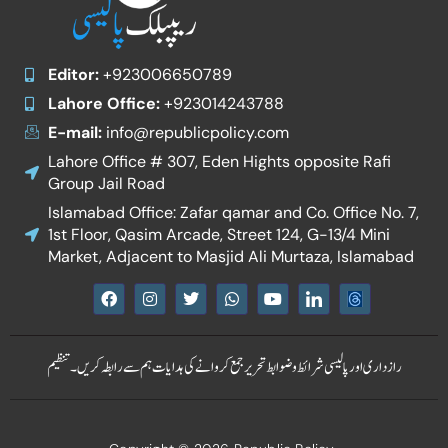
Editor:
+923006650789
Lahore Office:
+923014243788
E-mail:
info@republicpolicy.com
Lahore Office # 307, Eden Hights opposite Rafi
Group Jail Road
Islamabad Office: Zafar qamar and Co. Office No. 7,
1st Floor, Qasim Arcade, Street 124, G-13/4 Mini
Market, Adjacent to Masjid Ali Murtaza, Islamabad
F
I
T
W
Y
I
a
n
w
h
o
c
c
s
i
a
u
o
e
t
t
t
t
n
b
a
t
s
u
-
رازداری اور پالیسی
شرائط و ضوابط
تحریر جمع کروانے کی ہدایات
ہم سے رابطہ کریں۔
تنظیم
o
g
e
a
b
l
o
r
r
p
e
i
k
a
p
n
m
k
e