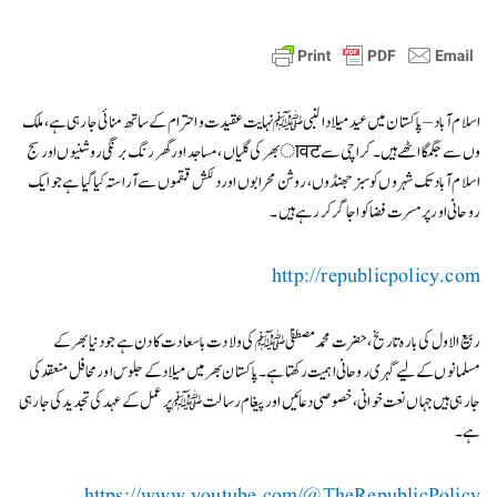
اسلام آباد – پاکستان میں عید میلاد النبیﷺ نہایت عقیدت و احترام کے ساتھ منائی جارہی ہے، ملک
بھر کی گلیاں، مساجد اور گھر رنگ برنگی روشنیوں اور سجावटوں سے جگمگا اٹھے ہیں۔ کراچی سے
اسلام آباد تک شہروں کو سبز جھنڈوں، روشن محرابوں اور دلکش قمقموں سے آراستہ کیا گیا ہے جو ایک
روحانی اور پرمسرت فضا کو اجاگر کر رہے ہیں۔
http://republicpolicy.com
ربیع الاول کی بارہ تاریخ، حضرت محمد مصطفیٰ ﷺ کی ولادت باسعادت کا دن ہے جو دنیا بھر کے
مسلمانوں کے لیے گہری روحانی اہمیت رکھتا ہے۔ پاکستان بھر میں میلاد کے جلوس اور محافل منعقد کی
جارہی ہیں جہاں نعت خوانی، خصوصی دعائیں اور پیغام رسالت ﷺ پر عمل کے عہد کی تجدید کی جارہی
ہے۔
https://www.youtube.com/@TheRepublicPolicy