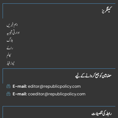
کیٹگریز
اہم خبریں
ادارتی تجزیہ
بلاگ
راۓ
کالم
نیوز فیڈ
مضامین کو جمع کروانے کے لیے
E-mail:
editor@republicpolicy.com
E-mail:
coeditor@republicpolicy.com
رابطہ کی تفصیلات