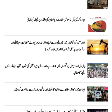
بیوروکریسی کی خاموش بغاوت: پاکستان کی اقتدار پر قبضے کی کہانی
ایندھن کی قیمتوں میں بیس فیصد سے زیادہ اضافہ، ماہرین نے معیشت، مہنگائی اور
برآمدات پر منفی اثرات کا خدشہ ظاہر کر دیا
پٹرول اور ڈیزل کی قیمتوں میں ۵۵ روپے اضافے پر اپوزیشن کی شدید تنقید، فیصلہ واپس
لینے کا مطالبہ
ایران میں عوامی مظاہرے، اتحاد کا اظہار اور عالمی برادری سے مداخلت کی اپیل