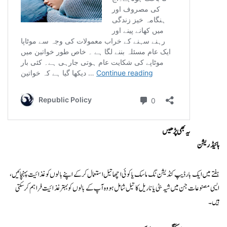
یہ بھی پڑھیں
ہائیڈریشن
ہفتے میں ایک بار ڈیپ کنڈیشن نگ ماسک یا کوئی اچھا تیل استعمال کرکے اپنے بالوں کو غذائیت پہنچائیں،
ایسی مصنوعات جن میں شیہ بٹی یا ناریل کا تیل شامل ہو وہ آپ کے بالوں کو بہتر غذائیت فراہم کرسکتی
ہیں۔