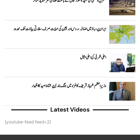
مشرقِ وسطیٰ کی کشیدہ صورتحال کے باعث فضائی سفر شدید متاثر
ایران پر دباؤ میں اضافہ، روس اور چین کی حمایت صرف سفارتی بیانات تک محدود
اعلی ظرفی کی اعلی مثال
وزیرِاعظم شہباز شریف کا غزہ میں جنگ بندی پر محتاط امید کا اظہار
Latest Videos
[youtube-feed feed=2]