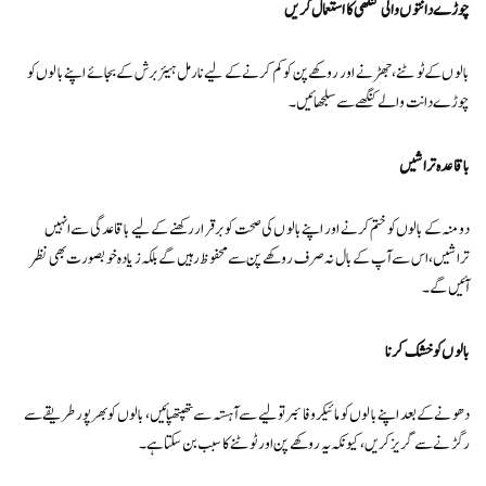
چوڑے دانتوں والی کنگھی کا استعمال کریں
بالوں کے ٹوٹنے، جھڑنے اور روکھے پن کو کم کرنے کے لیے نارمل ہیئر برش کے بجائے اپنے بالوں کو
چوڑے دانت والے کنگھے سے سلجھائیں۔
باقاعدہ تراشیں
دو منہ کے بالوں کو ختم کرنے اور اپنے بالوں کی صحت کو برقرار رکھنے کے لیے باقاعدگی سے انہیں
تراشیں، اس سے آپ کے بال نہ صرف روکھے پن سے محفوظ رہیں گے بلکہ زیادہ خوبصورت بھی نظر
آئیں گے۔
بالوں کو خشک کرنا
دھونے کے بعد اپنے بالوں کو مائیکرو فائبر تولیے سے آہستہ سے تھپتھپائیں، بالوں کو بھرپور طریقے سے
رگڑنے سے گریز کریں، کیونکہ یہ روکھے پن اور ٹوٹنے کا سبب بن سکتا ہے۔