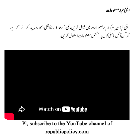
اینٹی فرِز مصنوعات
اینٹی فرِز سیرم کو اپنے معمولات میں شامل کریں، نمی کے خلاف حفاظتی رکاوٹ پیدا کرنے کے لیے
آرگن آئل یا سلی کون پر مشتمل مصنوعات استعمال کریں۔
Pl, subscribe to the YouTube channel of
republicpolicy.com