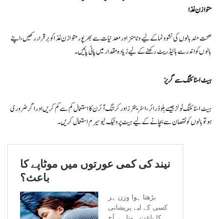
متوازن غذا
صحت مند بالوں کی نشوونما کے لیے وٹامنز اور معدنیات سے بھرپور متوازن غذا کو برقرار رکھیں، اپنے
بالوں کو اندر سے ہائیڈریٹ رکھنے کے لیے زیادہ مقدار میں پانی پائیں۔
ہیٹ اسٹائلنگ سے گریز
ہیٹ اسٹائلنگ ٹولز جیسے بِلو ڈرائر، اسٹریٹنرز اور کرلنگ آئرن کا استعمال کم سے کم کریں اور اگر ضروری
ہو تو بالوں کو نقصان سے بچانے کے لیے ہیٹ پروٹیک ٹیو سیرم استعمال کریں۔