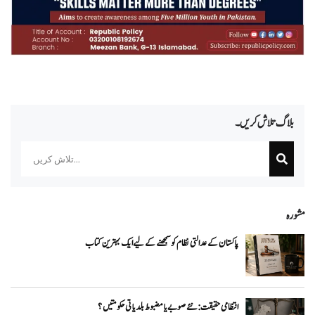
بلاگ تلاش کریں۔
Search
مشورہ
پاکستان کے عدالتی نظام کو سمجھنے کے لیے ایک بہترین کتاب
انتظامی حقیقت: نئے صوبے یا مضبوط بلدیاتی حکومتیں؟