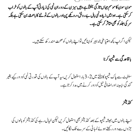
مون سون کا موسم جہاں تازگی بخشتا ہے وہیں سیزن کے دوران نمی کی زیادتی آپ کے بالوں کو خراب
کرسکتی ہے ۔ ہوا میں زیادہ نمی بال بے رونق، روکھے پن اور بالوں کے ٹوٹنے کا باعث بن سکتی ہے بلکہ
سر کی جلد کو بھی متاثر کرسکتی ہے۔
لیکن اگر اپ کچھ احتیاطی تدابیر کو اپنائیں تو اپنے بالوں کو صحت مند رکھ سکتے ہیں ۔
باقاعدگی سے شیمپو کرنا
سلفیٹ سے پاک شیمپو کا ہفتے میں 2-3 بار استعمال کریں، یہ آپ کے بالوں کی قدرتی نمی کو دور کیے بغیر
گندگی، پسینہ اور اضافی تیل کو دور کرنے میں مدد کرتا ہے۔
کنڈیشنر
اپنے بالوں میں ہمیشہ شیمپو کے بعد کنڈیشنر بھی استعمال کریں لیکن خیال رہے کی کنڈیشنر کو بالوں کی
جڑوں سے دور رکھتے ہوئے لمبائی کے سرے تک لگائیں۔