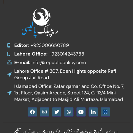
Editor:
+923006650789
Lahore Office:
+923014243788
E-mail:
info@republicpolicy.com
Lahore Office # 307, Eden Hights opposite Rafi
Group Jail Road
Islamabad Office: Zafar qamar and Co. Office No. 7,
1st Floor, Qasim Arcade, Street 124, G-13/4 Mini
Market, Adjacent to Masjid Ali Murtaza, Islamabad
F
I
T
W
Y
I
a
n
w
h
o
c
c
s
i
a
u
o
e
t
t
t
t
n
b
a
t
s
u
-
رازداری اور پالیسی
شرائط و ضوابط
تحریر جمع کروانے کی ہدایات
ہم سے رابطہ کریں۔
تنظیم