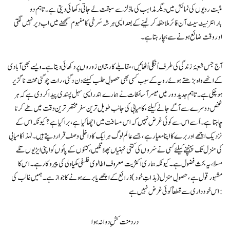
مثبت رویوں کی نمائش میں دیگر مذاہب کی ماڈلزسے سبقت لے جاتی دکھائی دیتی ہے۔ تاہم دو
بارانٹرنیٹ سیٹ آن فائرملاحظہ کرلینے کے بعد ایسی ہر شہ سُرخی کا مفہوم سمجھنے میں اب دیر نہیں لگتی
اور وقت ضائع ہونے سے بچارہتا ہے۔
آج جس شعبۂ زندگی کی طرف اُنگلی اُٹھائیں، مقابلے کا رجحان زوروں پر دکھائی دیتا ہے۔ویسے بھی آبادی
کےانھے واہ بڑھتے ہوئے رویہ کے سبب کسی بھی حصولِ طلب کیلئے دن دگنی ، رات چوگنی محنت ناگزیر
ہو چکی ہے۔ تاہم جدید دور میں میسر آسائشات نے ہمارے اندرایسی سہل پسندی پیدا کر دی ہے کہ ہر
شخص دوسرے سے آگے جانے کیلئے ،کامیابی کی جانب طویل ترین سفر مختصر ترین وقت میں طے کرنا
چاہتا ہے۔ اُسے اس سے کوئی غرض نہیں کہ اس مسافت میں اچھا کیا ہے،برا کیا ہے؟ کیونکہ اس کے
نزدیک اچھے اور برے کا اپنا معیارہے، جسے عالم لوگ ہر ایک کا داخلی وصف قرار دیتے ہیں۔ لہٰذا کامیابی
کی منزل تک پہنچنے کیلئے کسی نے سَروں کی کتنی ٹہنیاں پھلانگیں، کتنوں کے پائوں کو اپنی ایڑیوں تلے
مسلا، یہ بحث فضول ہے۔کیونکہ ہماری اکثریت معروف اطالوی فلسفی مکیاولی کی پیروکار ہے۔اس کا
مشہور قول ہے، حصولِ منزل (بذاتِ خود) ذرائع کے اچھے یا برے ہونے کا جواز ہے ۔ ہمیں غالب کی
اس خودداری سےقطعاً کوئی غرض نہیں ہے :
دردمنت کشِ دوا نہ ہوا