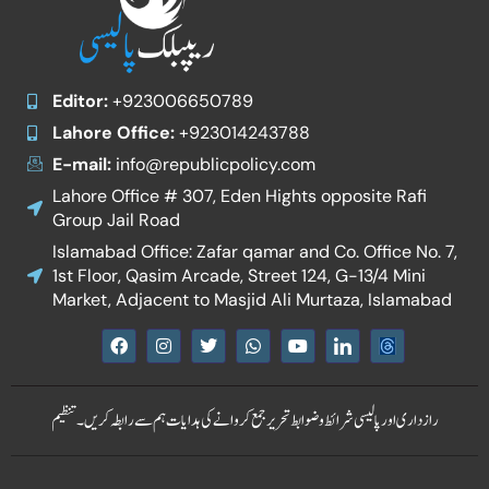
Editor:
+923006650789
Lahore Office:
+923014243788
E-mail:
info@republicpolicy.com
Lahore Office # 307, Eden Hights opposite Rafi
Group Jail Road
Islamabad Office: Zafar qamar and Co. Office No. 7,
1st Floor, Qasim Arcade, Street 124, G-13/4 Mini
Market, Adjacent to Masjid Ali Murtaza, Islamabad
F
I
T
W
Y
I
a
n
w
h
o
c
c
s
i
a
u
o
e
t
t
t
t
n
b
a
t
s
u
-
رازداری اور پالیسی
شرائط و ضوابط
تحریر جمع کروانے کی ہدایات
ہم سے رابطہ کریں۔
تنظیم
o
g
e
a
b
l
o
r
r
p
e
i
k
a
p
n
m
k