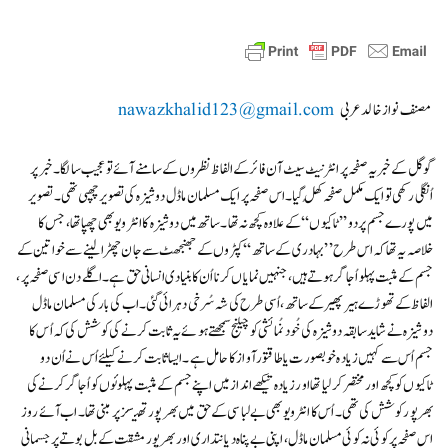
مصنف نواز خالد عربی
nawazkhalid123@gmail.com
گوگل کے خبریہ صفحہ پر انٹرنیٹ سیٹ آن فائرکے الفاظ نظروں کے سامنے آئے تو عجیب سا لگا۔ خبر پر
اُنگلی رکھی تو ایک مکمل صفحہ کُھل گیا ۔اس صفحہ پر ایک مسلمان ماڈل دوشیزہ کی تصویر چھپی تھی۔ تصویر
میں پورے جسم پر دو ’’ٹاکیوں‘‘ کے علاوہ کچھ نہ تھا۔ساتھ میں دوشیزہ کا انٹرویو بھی چھپا تھا ، جس کا
خلاصہ یہ تھا کہ ا س طرح ’’بہادری کے ساتھ ‘‘ کپڑوں کے جھنجھٹ سے جان چھڑالینے سے خواتین کے
جسم کے مثبت پہلو اُجاگر ہوتے ہیں، جنہیں نمایاں کرنا اُن کا بنیادی انسانی حق ہے۔ اگلے دن اسی صفحہ پر ،
الفاظ کے تھوڑے ہیر پھیرکے ساتھ، اُسی طرح کی شہ سُرخی دہرائی گئی۔ اب کی بارکی مسلمان ماڈل
دوشیزہ نے شایدسابقہ دوشیزہ کی خُود نُمائشی کو چیلنج سمجھتے ہوئے یہ ثابت کرنے کی کوشش کی کہ اُس کا
جسم اُس سے کہیں زیادہ خوبصورت یا طاقتور آواز کا حامل ہے ۔ایسا ثابت کرنے کیلئے اُس نے اُن دو
ٹاکیوں کو کچھ اور مختصر کر لیا تھا اورزیادہ تیکھے انداز میں اپنے جسم کے مثبت پہلوئوں کو اُجاگر کرنے کی
بھرپور کوشش کی تھی ۔اُس کا انٹرویو بھی بے لباسی کے حق میں بھر پورتھیسز پر مبنی تھا۔ اب آئے روز
اس صفحہ پرکوئی نہ کوئی مسلمان ماڈل ، اپنی بے پناہ دیانتداری اور بھر پور مشقت کے بل بوتے پر جسمانی