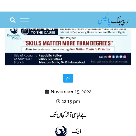
Skip
to
content
کالم
November 15, 2022
12:15 pm
بے لباسی آخر کہاں تک
ڈیسک