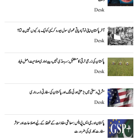
Desk
آخر پاکستان اپنی نوآبادیاتی عمومی سول بیوروکریسی کو ایک بار کیوں نہیں بدلتا؟
Desk
پاکستان کی زرعی ترقی کا مستقبل: سبسڈی نہیں، پیداواری صلاحیت اصل بنیاد
Desk
مشرقِ وسطیٰ میں بڑھتی ہوئی جنگ اور پاکستان کی سفارتی ذمہ داری
Desk
پاکستان اور جی ایس پی پلس: معاشی مفادات کے تحفظ کے لیے اصلاحات اور مؤثر
سفارت کاری کی ضرورت