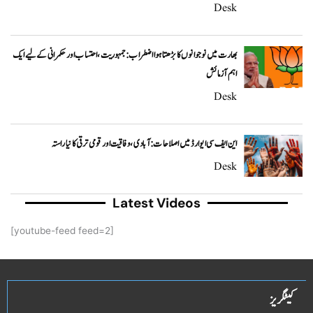
Desk
بھارت میں نوجوانوں کا بڑھتا ہوا اضطراب: جمہوریت، احتساب اور حکمرانی کے لیے ایک
اہم آزمائش
Desk
این ایف سی ایوارڈ میں اصلاحات: آبادی، وفاقیت اور قومی ترقی کا نیا راستہ
Desk
Latest Videos
[youtube-feed feed=2]
کیٹگریز