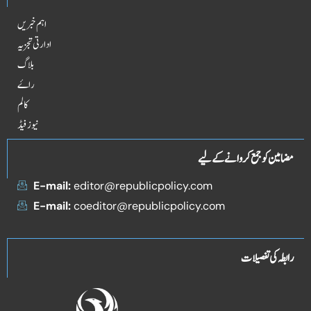
اہم خبریں
ادارتی تجزیہ
بلاگ
راۓ
کالم
نیوز فیڈ
مضامین کو جمع کروانے کے لیے
E-mail:
editor@republicpolicy.com
E-mail:
coeditor@republicpolicy.com
رابطہ کی تفصیلات