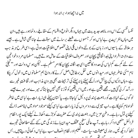
میں نہ اچھا ہوا، برا نہ ہوا
نفسا نفسی کے اس دور مابعد جدیدیت میں جہاں دیگر انواع واقسام کے مقابلے رونما ہو رہے ہیں، ان
میں وہاںانٹر نیٹ پر بے لباس ہو کر جسموں سے شعلے برسانے میں سبقت لے جانا بھی شامل ہے۔ جیسے
ہر علاقہ کے باسیوں اور زبان کے بولنے والوںکی اپنی مخصوص اخلاقیات ہوتی ہے، اسی طرح ہر مذہب
سے وابستہ افراد اپنی جُدا ثقافتی پہچان اور معروف اخلاقیات کے حامل ہوتے ہیں۔ مسلمان مرد و خواتین
کے لئے کم سے کم لباس کی حدود کا تعین اسی جداگانہ پہچان کا امرِ مسلم ہے۔ لیکن ہوسِ دولت اور ’’تجلّیٔ
نام‘‘ کی خاطر جہاں اور میدانوں میں نقل بمطابق اصل کرنے کا رواج ہم مسلمانوں میں دخول کر چکا
ہے، وہاں ٹاکیوں کی پیمائش اور اُنکے پہننے یا نہ پہننے کی ترجیحات بھی بیرونِ مذاہب اور ثقافت ِ غیرسے
درآمد کر لی گئی ہیں۔ مجھے یقین ہے اور میں اس یقین کو توڑنا بھی نہیں چاہتا کہ میرے اور میرے جیسے
لوگوں کے خیالات کو رجعت پسندی پر دلیل کیا جاتا ہے۔ پاکستان پہلے ہی زیاراتِ بے لباسی میں خاطر
خواہ نام کما چکا ہے۔ اب تیزی سے دوسروں کی زیاراتِ بے لباسی کیلئے موجود مواد میں اپنا حصہ ڈالنے
کیلئے پر تول رہا ہے۔ وطنِ عزیز میں رجعت پسندی کے عفریت کو جڑ سے اکھاڑنے کیلئے ایک پورا نظام
فرائضِ منصبی ادا کر رہا ہے ۔ آ پ عالمی سطح پر مختلف میدان ہائے زندگی میں کئے گئے مطالعاتی تجزے
اُٹھاکر دیکھ لیں۔ ہماری معیشت ، سیاست ، تعلیم اور نظامِ انصاف سب بے لباس دکھائی دیتے ہیں۔ بس