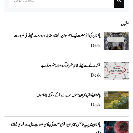
مشورہ
پاکستان کی آٹو صنعت ایک اہم موڑ پر: تحفظ، مقابلہ اور درست فیصلے کی ضرورت
Desk
نقشہ بدلنے سے پہلے نظامِ حکمرانی کی اصلاح ضروری ہے
Desk
پاکستان کا آبی بحران: مون سون سے آگے، قومی بقا کا سوال
Desk
پاکستان میں ہیپاٹائٹس کا بحران: قومی صحت کی ہنگامی صورتِ حال سے فوری نمٹنے کا
وقت