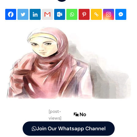
[post-
No
views]
Join Our Whatsapp Channel