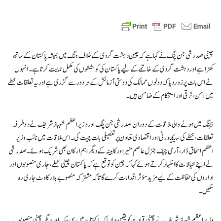
چینی صدر شی جن پنگ نے کہا ہے کہ چین دہشت گردی کے خلاف جنگ میں ہمیشہ پاکستان کے ساتھ
کھڑا ہے اور دہشت گردی کے خاتمے کے لیے پاکستان کی کوششوں کی مکمل حمایت کرتا ہے۔ انہوں
نے اس بات پر زور دیا کہ دونوں ممالک کی دوستی آزمائش کے ہر دور سے گزری ہے اور یہ تعلقات خطے
میں امن، ترقی اور استحکام کے ضامن ہیں۔
بیجنگ میں ہونے والی ملاقات کے دوران صدر شی جن پنگ اور وزیر اعظم شہباز شریف نے دوطرفہ
تعلقات، خطے کی سیکیورٹی اور اقتصادی تعاون پر تفصیلی بات چیت کی۔ اس ملاقات میں نائب وزیر
اعظم اسحاق ڈار، آرمی چیف جنرل عاصم منیر اور کابینہ کے دیگر اہم ارکان بھی شریک ہوئے۔ صدر شی
نے اپنے خیالات کا اظہار کرتے ہوئے کہا کہ چین کو توقع ہے کہ پاکستان چینی عملے، جاری منصوبوں اور
اداروں کی حفاظت کے لیے مزید مؤثر اقدامات کرے گا تاکہ مشترکہ منصوبے بلا رکاوٹ جاری رہ
سکیں۔
وزیر اعظم شہباز شریف نے چینی قیادت کو یقین دلایا کہ پاکستان میں سی پیک اور دیگر چینی منصوبوں