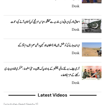
Desk
اسحاق ڈار کی ایرانی وزیر خارجہ سے گفتگو، عباس عراقچی کو پاکستان آنے کی دعوت
Desk
ایران جانے کی کوشش میں 14 افغان تارکینِ وطن صحرا میں دم توڑ گئے
Desk
آرمی چیف: بدلتے عالمی چیلنجز کے باوجود پاک چین دوستی مضبوط، عسکری تعاون جاری
رکھنے کے عزم کا اعادہ
Desk
Latest Videos
[youtube-feed feed=2]