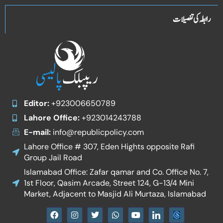
رابطہ کی تفصیلات
Editor:
+923006650789
Lahore Office:
+923014243788
E-mail:
info@republicpolicy.com
Lahore Office # 307, Eden Hights opposite Rafi
Group Jail Road
Islamabad Office: Zafar qamar and Co. Office No. 7,
1st Floor, Qasim Arcade, Street 124, G-13/4 Mini
Market, Adjacent to Masjid Ali Murtaza, Islamabad
F
I
T
W
Y
I
a
n
w
h
o
c