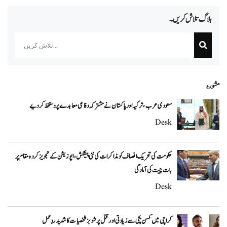
بلاگ تلاش کریں۔
Search
مشورہ
سعودی عرب، ترکیہ اور پاکستان نے مشترکہ دفاعی معاہدے پر دستخط کر دیے
Desk
حکومت کی تحریک انصاف کو مذاکرات کی نئی پیشکش، اپوزیشن کے تجویز کردہ مقام پر
بات چیت کی آمادگی
Desk
کراچی میں کمسن بچی سے زیادتی اور قتل پر شوبز شخصیات کا شدید ردِعمل