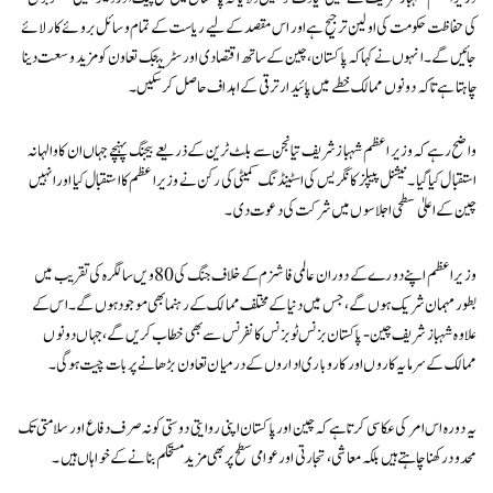
کی حفاظت حکومت کی اولین ترجیح ہے اور اس مقصد کے لیے ریاست کے تمام وسائل بروئے کار لائے
جائیں گے۔ انہوں نے کہا کہ پاکستان، چین کے ساتھ اقتصادی اور سٹریٹجک تعاون کو مزید وسعت دینا
چاہتا ہے تاکہ دونوں ممالک خطے میں پائیدار ترقی کے اہداف حاصل کر سکیں۔
واضح رہے کہ وزیر اعظم شہباز شریف تیانجن سے بلٹ ٹرین کے ذریعے بیجنگ پہنچے جہاں ان کا والہانہ
استقبال کیا گیا۔ نیشنل پیپلز کانگریس کی اسٹینڈنگ کمیٹی کی رکن نے وزیر اعظم کا استقبال کیا اور انہیں
چین کے اعلیٰ سطحی اجلاسوں میں شرکت کی دعوت دی۔
وزیر اعظم اپنے دورے کے دوران عالمی فاشزم کے خلاف جنگ کی 80ویں سالگرہ کی تقریب میں
بطور مہمان شریک ہوں گے، جس میں دنیا کے مختلف ممالک کے رہنما بھی موجود ہوں گے۔ اس کے
علاوہ شہباز شریف چین-پاکستان بزنس ٹو بزنس کانفرنس سے بھی خطاب کریں گے، جہاں دونوں
ممالک کے سرمایہ کاروں اور کاروباری اداروں کے درمیان تعاون بڑھانے پر بات چیت ہوگی۔
یہ دورہ اس امر کی عکاسی کرتا ہے کہ چین اور پاکستان اپنی روایتی دوستی کو نہ صرف دفاع اور سلامتی تک
محدود رکھنا چاہتے ہیں بلکہ معاشی، تجارتی اور عوامی سطح پر بھی مزید مستحکم بنانے کے خواہاں ہیں۔