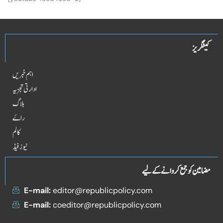
کیٹگریز
اہم خبریں
ادارتی تجزیہ
بلاگ
راۓ
کالم
نیوز فیڈ
مضامین کو جمع کروانے کے لیے
E-mail:
editor@republicpolicy.com
E-mail:
coeditor@republicpolicy.com