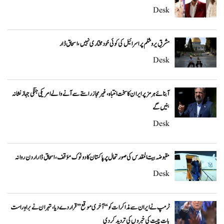
Desk
مشرقِ یروشلم پر اسرائیل کی کوئی خودمختاری نہیں، اسحاق ڈار
Desk
آبنائے ہرمز پر ایران کا سخت انتباہ، غیر مجاز راستے سے آنے والے امریکی جنگی جہاز نشانہ
بنیں گے
Desk
مقبوضہ بیت المقدس کی صورتحال پر پاکستان کا دوٹوک مؤقف، اسحاق ڈار اردن روانہ
Desk
ٹرمپ نے ایران سے مذاکرات کو “آخری موقع” قرار دے دیا، تہران نے براہِ راست
بات چیت کی خبروں کی تردید کر دی