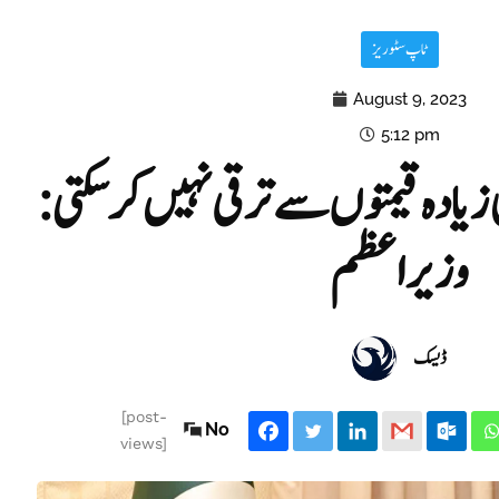
ٹاپ سٹوریز
August 9, 2023
5:12 pm
زیادہ قیمتوں سے ترقی نہیں کر سکتی:
وزیراعظم
ڈیسک
[post-
No
views]