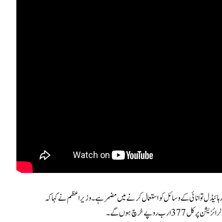
 ہائیڈل توانائی کے وسائل کو استعمال کرنے میں مضمر ہے۔وزیراعظم نے کہا کہ
ارب روپے خرچ ہوں گے۔