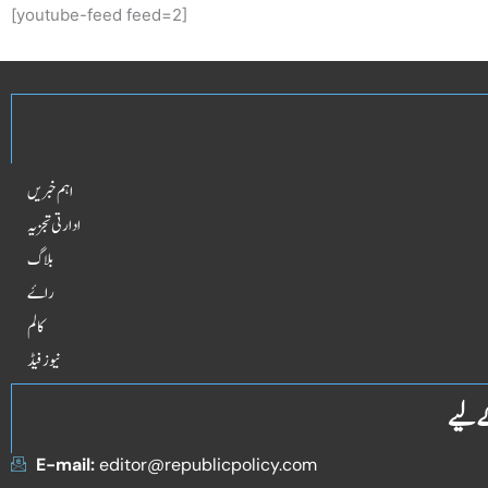
[youtube-feed feed=2]
اہم خبریں
ادارتی تجزیہ
بلاگ
راۓ
کالم
نیوز فیڈ
ے لیے
E-mail:
editor@republicpolicy.com