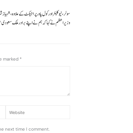
سولر، نیوکلیئر اور کول پاور پراجیکٹ کے علاوہ، شہبا
وزیراعظم نے کہا کہ ہم نے اپنے برادر ملک سعودی عرب
re marked
*
Website
the next time I comment.