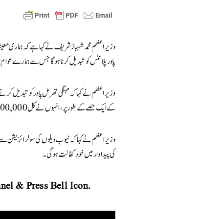
وزیر اعظم محمد شہباز شریف نے کہا ہے کہ ہماری معیش
پاور پلانٹس کو تبدیل کرنا ہو گا جس سے ہمارے عوام 
کے ایک حصے کے طور پر، انہوں نے کل 100,000 ٹیوب ویلوں کی سولرائزیشن کا پروگرام شروع کیا۔
وزیراعظم نے کہا کہ ٹیوب ویلوں کی سولرائزیشن سے ک
کی پیداوار میں خود کفالت ہوگی۔
nel & Press Bell Icon.