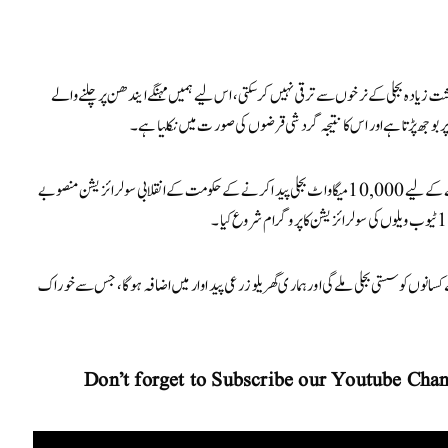
ت زیادہ بجلی کے نرخوں سے ترقی نہیں کر سکتی، اس لیے ہمیں مہنگے ایندھن پر چلنے والے
پر بوجھ پڑتا ہے اور اس کا نتیجہ گردشی قرضوں کی صورت میں نکلتا ہے۔
وزیر اعظم نے کہا کہ مہنگی تھرمل پاور کو تبدیل کرنے کے لیے 10,000 میگاواٹ بجلی پیدا کرنے کے حکومت کے انقلابی سولرائزیشن منصوبے
سانوں کو سستی بجلی ملے گی اور ہماری گھریلو زرعی پیداوار میں اضافہ ہوگا، جس سے خوراک
Don’t forget to Subscribe our Youtube Chan