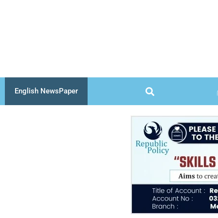
Skip
to
content
English NewsPaper