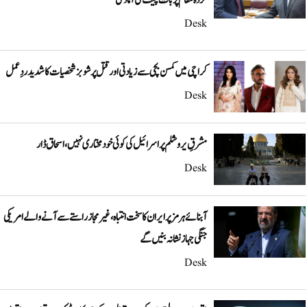
کردہ مقام پر بات چیت کی آمادگی
Desk
کراچی میں کمسن بچی سے زیادتی اور قتل پر شوبز شخصیات کا شدید ردِعمل
Desk
مشرقِ یروشلم پر اسرائیل کی کوئی خودمختاری نہیں، اسحاق ڈار
Desk
آبنائے ہرمز پر ایران کا سخت انتباہ، غیر مجاز راستے سے آنے والے امریکی
جنگی جہاز نشانہ بنیں گے
Desk