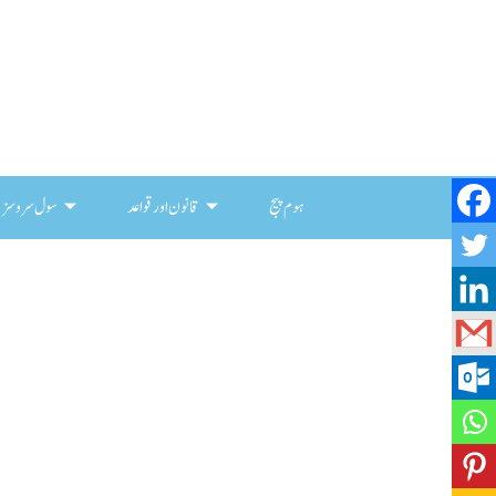
ہوم پیج
قانون اور قواعد
سول سروسز