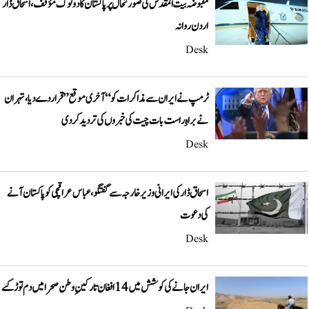
مقبوضہ بیت المقدس کی صورتحال پر پاکستان کا دوٹوک مؤقف، اسحاق ڈار
اردن روانہ
Desk
ٹرمپ نے ایران سے مذاکرات کو “آخری موقع” قرار دے دیا، تہران
نے براہِ راست بات چیت کی خبروں کی تردید کر دی
Desk
اسحاق ڈار کی ایرانی وزیر خارجہ سے گفتگو، عباس عراقچی کو پاکستان آنے
کی دعوت
Desk
ایران جانے کی کوشش میں 14 افغان تارکینِ وطن صحرا میں دم توڑ گئے