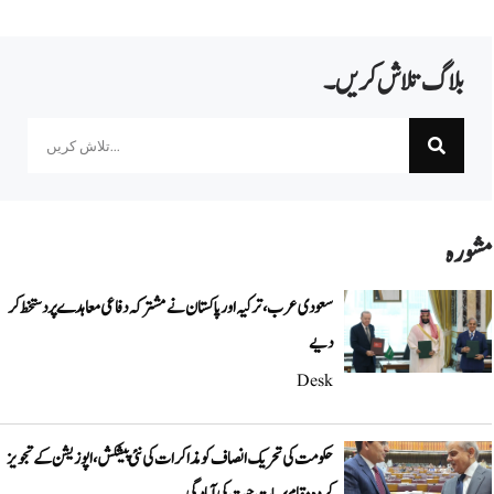
بلاگ تلاش کریں۔
Search
مشورہ
سعودی عرب، ترکیہ اور پاکستان نے مشترکہ دفاعی معاہدے پر دستخط کر
دیے
Desk
حکومت کی تحریک انصاف کو مذاکرات کی نئی پیشکش، اپوزیشن کے تجویز