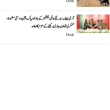
Desk
آرمی چیف: بدلتے عالمی چیلنجز کے باوجود پاک چین دوستی مضبوط،
عسکری تعاون جاری رکھنے کے عزم کا اعادہ
Desk