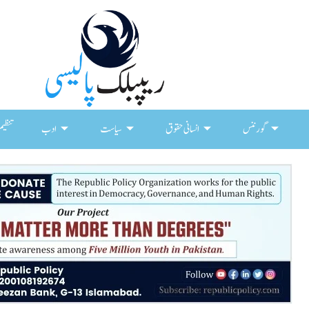
گورننس
انسانی حقوق
سیاست
ادب
تنظیم