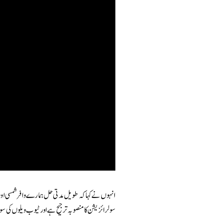
انہوں نے کہا کہ طویل مدتی حل ہمارے وافر شمسی اور
سولرائزیشن کا منصوبہ ترجیح ہے اور ٹیوب ویلوں کی سولرائزیشن پر کل 377 