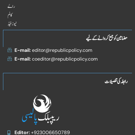
راۓ
کالم
نیوز فیڈ
مضامین کو جمع کروانے کے لیے
E-mail:
editor@republicpolicy.com
E-mail:
coeditor@republicpolicy.com
رابطہ کی تفصیلات
Editor:
+923006650789