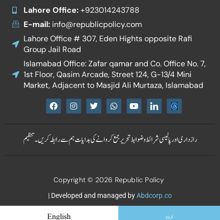
Lahore Office:
+923014243788
E-mail:
info@republicpolicy.com
Lahore Office # 307, Eden Hights opposite Rafi
Group Jail Road
Islamabad Office: Zafar qamar and Co. Office No. 7,
1st Floor, Qasim Arcade, Street 124, G-13/4 Mini
Market, Adjacent to Masjid Ali Murtaza, Islamabad
F
I
T
W
Y
I
a
n
w
h
o
c
c
s
i
a
u
o
e
t
t
t
t
n
b
a
t
s
u
-
رازداری اور پالیسی
شرائط و ضوابط
تحریر جمع کروانے کی ہدایات
ہم سے رابطہ کریں۔
تنظیم
o
g
e
a
b
l
o
r
r
p
e
i
k
a
p
n
m
k
e
Copyright © 2026 Republic Policy
d
i
n
| Developed and managed by
Abdcorp.co
اردو
English