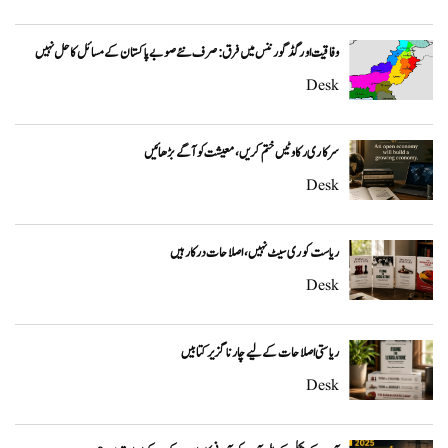
وفاقیت اور گڈ گورننس میں فرق: صرف نئے صوبے پاکستان کے مسائل کا حل نہیں
Desk
سرکاری رکاوٹیں ختم کریں، معیشت کو آگے بڑھائیں
Desk
ریاست کو ری سیٹ نہیں، اصلاحات درکار ہیں
Desk
ریاستی اصلاحات کے لیے چار ناگزیر کتابیں
Desk