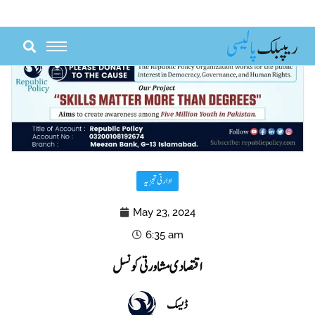
Skip
to
content
ادارتی تجزیہ
May 23, 2024
6:35 am
اقتصادی مشاورتی کونسل
ڈیسک