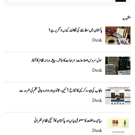
مشورہ
پاکستان میں مطالعے کی ثقافت کیوں ناگزیر ہے؟
Desk
سول سروس اصلاحات: مراعات کا خاتمہ، پیشہ ورانہ نظام کا آغاز
Desk
پنجاب کی بیوروکریسی کا تنازع: آئین، قانون اور ادارہ جاتی نظم کی ضرورت
Desk
سیاسی مداخلت کا مصنوعی بیانیہ اور پاکستان کا آئینی نظامِ حکمرانی
Desk