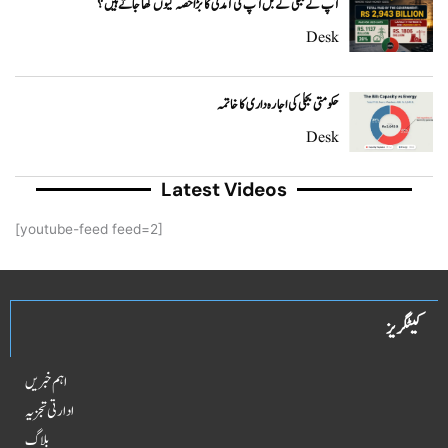
آپ کے بجلی کے بل آپ کی آمدنی کا بڑا حصہ کیوں کھا جاتے ہیں؟
Desk
حکومتی بجلی کی اجارہ داری کا خاتمہ
Desk
Latest Videos
[youtube-feed feed=2]
کیٹگریز
اہم خبریں
ادارتی تجزیہ
بلاگ