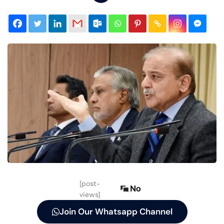
[post-
No
views]
Join Our Whatsapp Channel