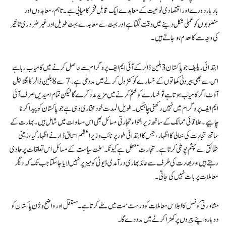
بار بار دورے اور اقتصادی نوعیت کے معاہدے ایک قابل فخر کامیابی ہے۔ تاہم، معاہدوں اور
منصوبوں کو عملی شکل دینے میں وقت لگتا ہے اور بہت سے معاہدے بہت طویل اور غیر ضروری تاخیر
کی وجہ سے کالعدم ہو جاتے ہیں۔
ابتدائی ریلیف جو پاکستان 3 بلین ڈالر کے آئی ایم ایف پروگرام سے حاصل کرنے میں کامیاب رہا ہے
اس سے بھی بیرونی کھاتوں کے خسارے کو کنٹرول کرنے میں مدد ملی ہے۔ 7 سے 8 بلین ڈالر کا اگلا بیل
آؤٹ اگر کامیاب ہوتا ہے تو خسارے کو ختم کرنے میں مزید مدد کرے گا لیکن تمام امیدیں صرف آئی
ایم ایف پروگرام میں نہیں رکھنی چاہئیں۔ طویل المدت خودمختاری وہی ہے جو پاکستان کو پیدا کرنا
چاہیے۔ علاقائی ممالک کے ساتھ زیر التواء تجارتی مسائل بھی اس مساوات میں شامل ہیں۔ بھارت کے
ساتھ تجارت کی بحالی کا اظہار، جس کا ابتدائی طور پر نائب وزیراعظم اسحاق ڈار نے اظہار کیا، زمینی
حقائق سے چشم پوشی کرتا ہے۔ تجارت معطل ہے کیونکہ سخت سیاست کے مسائل اس تعلقات پر حاوی
رہتے ہیں اور بھارت کی طرف سے عائد بھاری درآمدی ڈیوٹی کو میز پر نہیں لایا جا سکتا جب تک کہ دیگر
معاملات پر بات نہیں کی جاتی۔
مشاورتی کونسل کا اجلاس معاملات کو درست سمت میں طے کرتا ہے۔ مستقل اور واضح وژن پاکستان کو
دوبارہ اپنے پیروں پر کھڑا کرنے میں مدد دے گا۔