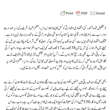
نو تشکیل شدہ آٹھ رکنی اقتصادی مشاورتی کونسل کا پہلا اجلاس وزیراعظم شہباز شریف کی زیر صدارت
ہوا۔ سب سے بڑا ایجنڈا اور قومی مفاد پاکستان کو معاشی بحالی اور ترقی کے ساتھ دوبارہ پٹری پر لانا ہے۔
مختلف اقتصادی اشاریوں سے، کسی حد تک یہ کہاجاسکتا ہے کہ بحالی کا عمل شروع ہو چکا ہے۔ اپریل کے
مہینے میں افراط زر کی شرح میں 38 فیصد سے 17 فیصد تک کمی ایک امید افزا علامت ہے اور امید کرتی
ہے کہ باقی اشاریے بھی بتدریج بہتر ہوں گے۔ اگر پاکستان انٹرنیشنل مانیٹری فنڈ (آئی ایم ایف) سے
اگلا بیل آؤٹ حاصل کرنے میں کامیاب ہو جاتا ہے تو بحالی میں تیزی آئے گی۔ وزیر اعظم ذاتی طور پر
ان پیش رفتوں کی نگرانی کرتے ہوئے اس کوشش کو مزید سخت اور پھل دار بناتے ہیں۔
ابھی بھی کچھ اہداف باقی ہیں جنہیں حکومت کی جانب سے اگلے ماہ جون میں نئے بجٹ کا اعلان کرنے سے
پہلے پورا کرنا ہوگا۔ عوام یہ دیکھنے کے لیے بے تاب ہیں کہ حکومت ٹیکسوں کے حوالے سے کیا فیصلے کرتی
ہے۔ پہلے سے ہی بجلی اور یوٹیلیٹی کی زیادہ قیمتوں کے بوجھ تلے دبے ہوئے اضافی ٹیکسوں سے لوگوں کو
فائدہ نہیں ہوگا۔ 350 بلین ڈالر کی معیشت کو بچانا ایک بھاری کام ہے جیسا کہ یہ ہے۔ جب سے اس
حکومت نے چارج سنبھالا ہے، سرمایہ کاروں کے اعتماد میں بہتری آئی ہے۔ دوست علاقائی ممالک کے