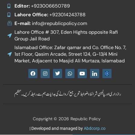
Editor:
+923006650789
Lahore Office:
+923014243788
E-mail:
info@republicpolicy.com
Lahore Office # 307, Eden Hights opposite Rafi
Group Jail Road
Islamabad Office: Zafar qamar and Co. Office No. 7,
1st Floor, Qasim Arcade, Street 124, G-13/4 Mini
Market, Adjacent to Masjid Ali Murtaza, Islamabad
F
I
T
W
Y
I
a
n
w
h
o
c
c
s
i
a
u
o
e
t
t
t
t
n
b
a
t
s
u
-
تنظیم
ہم سے رابطہ کریں۔
تحریر جمع کروانے کی ہدایات
شرائط و ضوابط
رازداری اور پالیسی
o
g
e
a
b
l
o
r
r
p
e
i
k
a
p
n
m
k
e
Copyright © 2026 Republic Policy
d
i
n
| Developed and managed by
Abdcorp.co