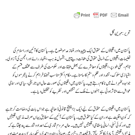
تحریر: مہرین گل
پاکستان میں اقلیتوں کے حقوق ایک پیچیدہ اور متنازعہ موضوع ہے۔ پاکستان کا آئین اور اسلام کی
تعلیمات اقلیتوں کے انسانی حقوق کی ضمانت دیتے ہیں، بشمول مذہب، اظہار رائے اور انجمن کی آزادی۔
تاہم، عملی طور پر، اقلیتوں کو معاشرے کے بعض طبقات اور حکومت کی طرف سے مختلف قسم کے
امتیازی سلوک، تشدد اور ظلم و ستم کا سامنا ہے۔ حکام اکثر مناسب تحفظ فراہم کرنے یا مجرموں کو
جوابدہ ٹھہرانے میں ناکام رہتے ہیں۔ پاکستان میں اقلیتوں کی صورت حال ان تاریخی، سیاسی اور سماجی
عوامل سے متاثر ہوئی ہے جنہوں نے ملک کے تشخص اور نظریے کو تشکیل دیا ہے۔
پاکستان میں اقلیتوں کے حقوق کے لیے ایک بڑا چیلنج قانونی ڈھانچہ ہے جو اس بات کی وضاحت کرتا ہے
کہ کون اقلیت ہے اور ان کے کیا حقوق ہیں۔ پاکستان کے آئین کے مطابق یہاں صرف مذہبی اقلیتیں
ہیں اور کوئی نسلی، لسانی یا مقامی اقلیتیں نہیں ہیں۔ حالیہ مردم شماری کے اعداد و شمار سے پتہ چلتا ہے کہ
مذہبی اقلیتیں آبادی کا تقریباً 3.7 فیصد ہیں، جن میں عیسائی، ہندو، احمدی، سکھ، پارسی، بدھ مت اور