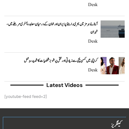
Desk
آبنائے ہرمز میں بحری راستے پر ایران اور عمان کے درمیان معاہدہ آخری مرحلے میں،
تہران
Desk
کراچی میں کمسن بچی سے زیادتی اور قتل پر شوبز شخصیات کا شدید ردِعمل
Desk
Latest Videos
[youtube-feed feed=2]
کیٹگریز