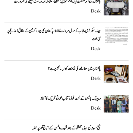
پاکستان کی آٹو صنعت ایک اہم موڑ پر: تحفظ، مقابلہ اور درست فیصلے کی ضرورت
Desk
چیف سیکرٹری پنجاب کو سول سرونٹ کا خط، پاکستان کی بیوروکریسی کے وفاقی ڈھانچے پر
نئی بحث
Desk
پاکستان میں مطالعے کی ثقافت کیوں ناگزیر ہے؟
Desk
ریپبلک پالیسی کے تحت قومی کتاب خوانی تحریک کا آغاز
Desk
شیخ حسینہ کی میڈیا گفتگو کے بعد شکیب الحسن کے آبائی گھر پر حملہ