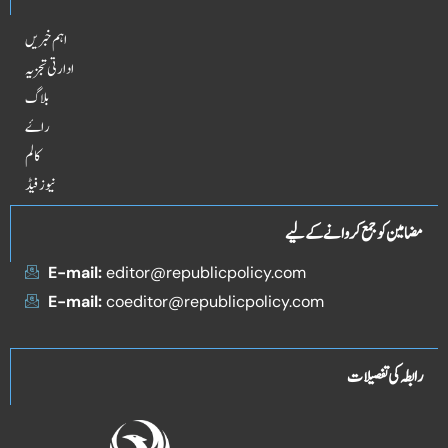
اہم خبریں
ادارتی تجزیہ
بلاگ
راۓ
کالم
نیوز فیڈ
مضامین کو جمع کروانے کے لیے
E-mail:
editor@republicpolicy.com
E-mail:
coeditor@republicpolicy.com
رابطہ کی تفصیلات