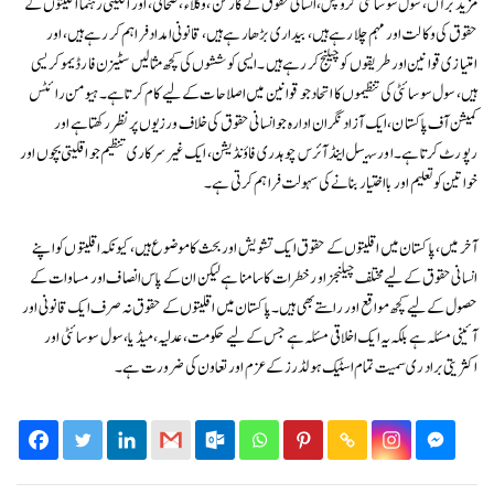
مزید برآں، سول سوسائٹی گروپس، انسانی حقوق کے کارکن، وکلاء، صحافی، اور اقلیتی رہنما اقلیتوں کے
حقوق کی وکالت اور مہم چلا رہے ہیں، بیداری بڑھا رہے ہیں، قانونی امداد فراہم کر رہے ہیں، اور
امتیازی قوانین اور طریقوں کو چیلنج کر رہے ہیں۔ ایسی کوششوں کی کچھ مثالیں سٹیزن فار ڈیموکریسی
ہیں، سول سوسائٹی کی تنظیموں کا اتحاد جو قوانین میں اصلاحات کے لیے کام کرتا ہے۔ ہیومن رائٹس
کمیشن آف پاکستان، ایک آزاد نگران ادارہ جو انسانی حقوق کی خلاف ورزیوں پر نظر رکھتا ہے اور
رپورٹ کرتا ہے۔ اور سیسل اینڈ آئرس چوہدری فاؤنڈیشن، ایک غیر سرکاری تنظیم جو اقلیتی بچوں اور
خواتین کو تعلیم اور بااختیار بنانے کی سہولت فراہم کرتی ہے۔
آخر میں، پاکستان میں اقلیتوں کے حقوق ایک تشویش اور بحث کا موضوع ہیں، کیونکہ اقلیتوں کو اپنے
انسانی حقوق کے لیے مختلف چیلنجز اور خطرات کا سامنا ہے لیکن ان کے پاس انصاف اور مساوات کے
حصول کے لیے کچھ مواقع اور راستے بھی ہیں۔ پاکستان میں اقلیتوں کے حقوق نہ صرف ایک قانونی اور
آئینی مسئلہ ہے بلکہ یہ ایک اخلاقی مسئلہ ہے جس کے لیے حکومت، عدلیہ، میڈیا، سول سوسائٹی اور
اکثریتی برادری سمیت تمام اسٹیک ہولڈرز کے عزم اور تعاون کی ضرورت ہے۔