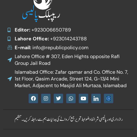
Editor:
+923006650789
Lahore Office:
+923014243788
E-mail:
info@republicpolicy.com
Lahore Office # 307, Eden Hights opposite Rafi
Group Jail Road
Islamabad Office: Zafar qamar and Co. Office No. 7,
1st Floor, Qasim Arcade, Street 124, G-13/4 Mini
Market, Adjacent to Masjid Ali Murtaza, Islamabad
F
I
T
W
Y
I
a
n
w
h
o
c
c
s
i
a
u
o
e
t
t
t
t
n
b
a
t
s
u
-
رازداری اور پالیسی
شرائط و ضوابط
تحریر جمع کروانے کی ہدایات
ہم سے رابطہ کریں۔
تنظیم
o
g
e
a
b
l
o
r
r
p
e
i
k
a
p
n
m
k