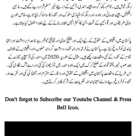
دیگر شامل ہیں۔ تاہم، کچھ گروہ، جیسے احمدی، آئین کے ذریعے غیر مسلم قرار دیے گئے ہیں۔ مذہبی
اقلیتیں، جیسے عیسائی اور ہندو، اور دیگر کو امتیازی سلوک اور تشدد کا سامنا کرنا پڑتا ہے، خاص طور پر
سماجی طریقوں اور قوانین کے تحت، جن کا اکثر انہیں نشانہ بنانے کے لیے غلط استعمال کیا جاتا ہے۔
پاکستان میں اقلیتوں کے حقوق کے لیے ایک اور چیلنج سماجی اور ثقافتی تناظر ہے جو عدم برداشت اور انتہا
پسندی کو فروغ دیتا ہے۔ پاکستان نے فرقہ وارانہ تشدد، دہشت گردانہ حملوں، اور اقلیتوں کے خلاف
ہجوم کے تشدد کے کئی واقعات دیکھے ہیں۔ مثال کے طور پر، 2020 میں، مندر کی توسیع پر تنازعہ کے
بعد صوبہ خیبر پختونخواہ کے ضلع کرک میں ایک ہندو مندر میں توڑ پھوڑ کی گئی اور اسے آگ لگا دی گئی ۔
اس طرح کےواقعات پاکستان میں اقلیتوں کے حقوق اور وقار کے احترام اور تحفظ کی کمی اور نفرت اور
تشدد کو فروغ دینے والے انتہا پسندانہ نظریات کے اثر کو ظاہر کرتے ہیں۔
Don’t forget to Subscribe our Youtube Channel & Press
Bell Icon.