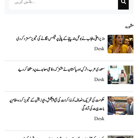
مشورہ
وزیراعلیٰ پنجاب نے بوتل بند پینے کے پانی پر ٹیکس لگانے کی تجویز مسترد کر دی
Desk
سعودی عرب، ترکیہ اور پاکستان نے مشترکہ دفاعی معاہدے پر دستخط کر دیے
Desk
حکومت کی تحریک انصاف کو مذاکرات کی نئی پیشکش، اپوزیشن کے تجویز کردہ مقام پر
بات چیت کی آمادگی
Desk