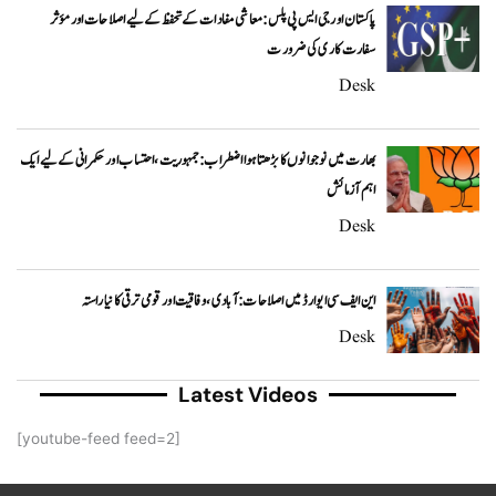
پاکستان اور جی ایس پی پلس: معاشی مفادات کے تحفظ کے لیے اصلاحات اور مؤثر
سفارت کاری کی ضرورت
Desk
بھارت میں نوجوانوں کا بڑھتا ہوا اضطراب: جمہوریت، احتساب اور حکمرانی کے لیے ایک
اہم آزمائش
Desk
این ایف سی ایوارڈ میں اصلاحات: آبادی، وفاقیت اور قومی ترقی کا نیا راستہ
Desk
Latest Videos
[youtube-feed feed=2]