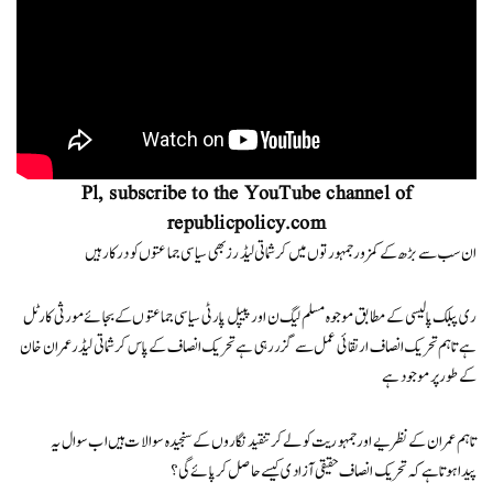
Pl, subscribe to the YouTube channel of
republicpolicy.com
ان سب سے بڑھ کے کمزورجمہورتوں میں کرشماتی لیڈرز بھی سیا سی جماعتوں کو درکار ہیں
ری پبلک پالیسی کے مطابق موجوہ مسلم لیگ ن اورپیپل پارٹی سیاسی جماعتوں کے بجائے مورثی کارٹل
ہے تاہم تحریک انصاف ارتقائی عمل سے گزر رہی ہے تحریک انصاف کے پاس کرشماتی لیڈرعمران خان
کے طور پر موجو د ہے
تاہم عمران کے نظریے اور جمہوریت کو لے کر تنقید نگاروں کے سنجیدہ سوالا ت ہیں اب سوال یہ
پیداہوتا ہے کہ تحریک انصاف حقیقی آزادی کیسے حاصل کر پائے گی؟