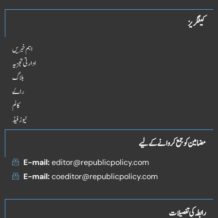
کیٹگریز
اہم خبریں
ادارتی تجزیہ
بلاگ
راۓ
کالم
نیوز فیڈ
مضامین کو جمع کروانے کے لیے
E-mail:
editor@republicpolicy.com
E-mail:
coeditor@republicpolicy.com
رابطہ کی تفصیلات