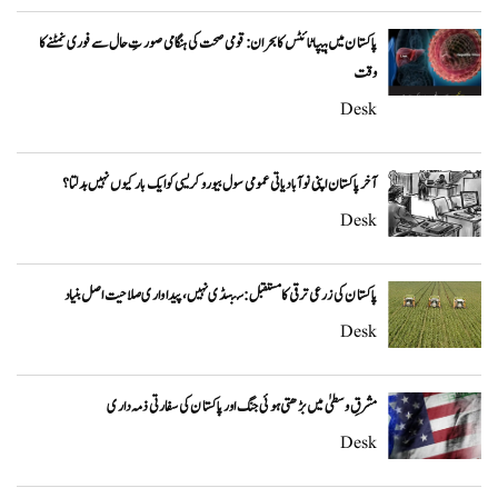
پاکستان میں ہیپاٹائٹس کا بحران: قومی صحت کی ہنگامی صورتِ حال سے فوری نمٹنے کا
وقت
Desk
آخر پاکستان اپنی نوآبادیاتی عمومی سول بیوروکریسی کو ایک بار کیوں نہیں بدلتا؟
Desk
پاکستان کی زرعی ترقی کا مستقبل: سبسڈی نہیں، پیداواری صلاحیت اصل بنیاد
Desk
مشرقِ وسطیٰ میں بڑھتی ہوئی جنگ اور پاکستان کی سفارتی ذمہ داری
Desk