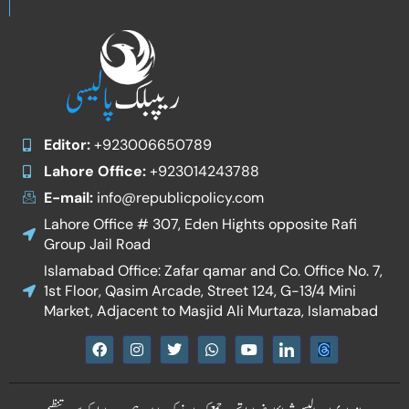
Editor:
+923006650789
Lahore Office:
+923014243788
E-mail:
info@republicpolicy.com
Lahore Office # 307, Eden Hights opposite Rafi
Group Jail Road
Islamabad Office: Zafar qamar and Co. Office No. 7,
1st Floor, Qasim Arcade, Street 124, G-13/4 Mini
Market, Adjacent to Masjid Ali Murtaza, Islamabad
F
I
T
W
Y
I
a
n
w
h
o
c
c
s
i
a
u
o
e
t
t
t
t
n
b
a
t
s
u
-