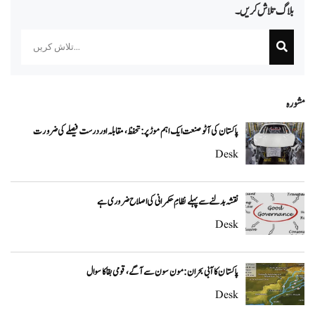
بلاگ تلاش کریں۔
Search
مشورہ
پاکستان کی آٹو صنعت ایک اہم موڑ پر: تحفظ، مقابلہ اور درست فیصلے کی ضرورت
Desk
نقشہ بدلنے سے پہلے نظامِ حکمرانی کی اصلاح ضروری ہے
Desk
پاکستان کا آبی بحران: مون سون سے آگے، قومی بقا کا سوال
Desk