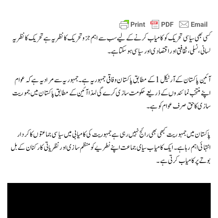
کسی بھی سیا سی تحریک کو کامیاب کرنے کے لیے سب سے اہم جز و تحر یک کا نظریہ ہے تحریک کا نظریہ
لسانی ،نسلی ،ثقافتی اور اقتصادی اور سیاسی ہو سکتا ہے۔
آئین پاکستان کے آرٹیکل 1 کے مطابق پاکستان وفاقی جمہوریہ ہے ۔جمہوریہ سے مراد یہ ہے کہ عوام
اپنے منتخب نمائندوں کے ذریعے حکومت سازی کرے گی لہذا آئین کے مطابق پاکستان میں جموریت
سازی کا حق صر ف عوام کو ہے۔
پاکستان میں جمہوریت کبھی بھی رائج نہیں رہی ہےجمہوریت کی کامیابی میں سیا سی جماعتوں کا کردار
انتہائی اہم رہا ہے۔ایک کامیاب سیای جماعت اپنے نطریے کو منظم سازی اور نظریاتی کارکنان کے بل
بوتےپر کامیاب کرتی ہے۔