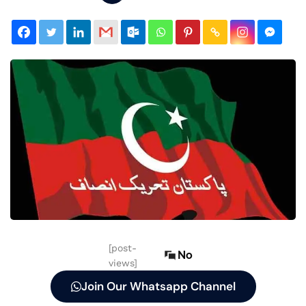
[post-
No
views]
Join Our Whatsapp Channel