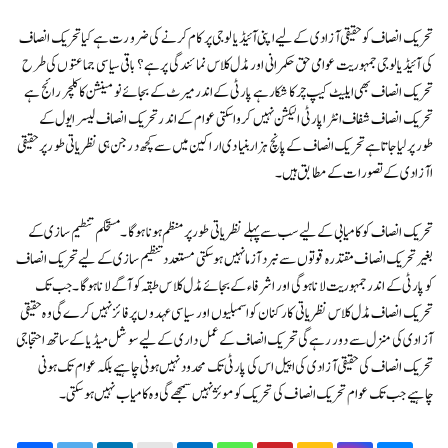
تحریک انصاف کو حقیقی آزادی کے لیے اپنی آئیڈیالوجی پر کام کرنے کی ضرورت ہے کیا تحریک انصاف
کی آئیڈیالوجی جمہوریت عوامی حق حکمرانی اور مڈل کلاس نمائندگی پر ہے؟ باقی سیاسی جماعتو ں کی طر ح
تحریک انصاف بھی ایلیٹ کیپ چر کا شکار ہے پارٹی کے اندر میرٹ کے بجائے نومینشن کا کلچر رائج ہے
تحریک انصاف شفاف انٹرا پارٹی الیکشن نہیں کرواسکتی عوام کے اند ر تحریک انصاف لیسرایول کے
طورپر لیا جاتا ہے تحریک انصاف کےپانچ ہزار بنیادی اراکین میں سے کچھ درجن ہی نظریاتی طور پر حقیقی
اآزادی کے تصورات کے مطابق ہیں۔
تحریک انصاف کو کامیابی کے لیے سب سے پہلے نظریاتی طور پر منظم ہو نا ہو گا ۔مستحکم تنطیم سازی کے
بغیر تحریک انصاف مقتدرہ قوتوں سے نبرد آزما نہیں ہو سکتی مستعدد تنظیم
سازی کے لیے تحریک انصاف
کو پارٹی کے اندر جمہوریت لانا ہو گی اور اشرفاء کے بجائے مڈل کلا س طبقہ کو آگے لانا ہو گا۔ جب تک
تحریک انصاف مڈل کلاس نظریاتی کارکنان کو اسمبلیوں اور سیاسی عہدوں پر فائز نہیں کر ےگی وہ حقیقی
آزادی کی منزل سے دور رہےگی تحریک انصاف کے عمل داری کے لیے سوشل میڈیا کے ساتھ احتجاجی
تحریک انصاف کی حقیقی آزادی کی اپیل اس کی پارٹی تک محدود نہیں ہو نی چاہیے بلکہ عوام تک ہونی
چاہیے جب تک عو ام تحریک انصاف کی تحریک کو موئژ نہیں سمجھے گی وہ کامیاب نہیں ہو سکتی۔