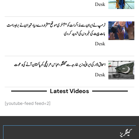
Desk
ٹرمپ نے ایران سے مذاکرات کو “آخری موقع” قرار دے دیا، تہران نے براہِ راست
بات چیت کی خبروں کی تردید کر دی
Desk
اسحاق ڈار کی ایرانی وزیر خارجہ سے گفتگو، عباس عراقچی کو پاکستان آنے کی دعوت
Desk
Latest Videos
[youtube-feed feed=2]
کیٹگریز