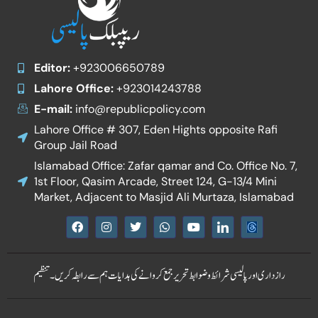
Editor:
+923006650789
Lahore Office:
+923014243788
E-mail:
info@republicpolicy.com
Lahore Office # 307, Eden Hights opposite Rafi
Group Jail Road
Islamabad Office: Zafar qamar and Co. Office No. 7,
1st Floor, Qasim Arcade, Street 124, G-13/4 Mini
Market, Adjacent to Masjid Ali Murtaza, Islamabad
F
I
T
W
Y
I
a
n
w
h
o
c
c
s
i
a
u
o
e
t
t
t
t
n
b
a
t
s
u
-
رازداری اور پالیسی
شرائط و ضوابط
تحریر جمع کروانے کی ہدایات
ہم سے رابطہ کریں۔
تنظیم
o
g
e
a
b
l
o
r
r
p
e
i
k
a
p
n
m
k