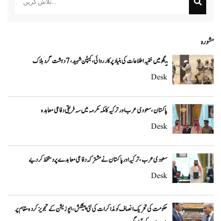
مشورہ
ہنگو میں خفیہ اطلاعات کی بنیاد پر کارروائی، کیپٹن شہید، 7 دہشت گرد ہلاک
Desk
پاکستان، سعودی عرب اور ترکیہ کا مکہ مکرمہ میں سہ فریقی دفاعی معاہدہ
Desk
سعودی عرب، ترکیہ اور پاکستان نے مشترکہ دفاعی معاہدے پر دستخط کر دیے
Desk
حکومت کی تحریک انصاف کو مذاکرات کی نئی پیشکش، اپوزیشن کے تجویز کردہ مقام پر