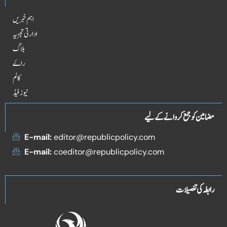
اہم خبریں
ادارتی تجزیہ
بلاگ
راۓ
کالم
نیوز فیڈ
مضامین کو جمع کروانے کے لیے
E-mail:
editor@republicpolicy.com
E-mail:
coeditor@republicpolicy.com
رابطہ کی تفصیلات