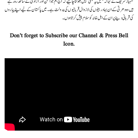
شہباز شریف نے کہا کہ ہمیں یہ کبھی نہیں بھولنا چاہیے کہ آج ہم جو امن اور آزادی کے ساتھ رہ رہے
ہیں وہ دھرتی کے ان بہادر بیٹوں کی لازوال قربانیوں کی بدولت ہے۔ میں پاکستان کے لیے اپنے پیاروں
کی قربانی دینے پر ان کے اہل خانہ کو سلام پیش کرتا ہوں۔
Don’t forget to Subscribe our Channel & Press Bell
Icon.