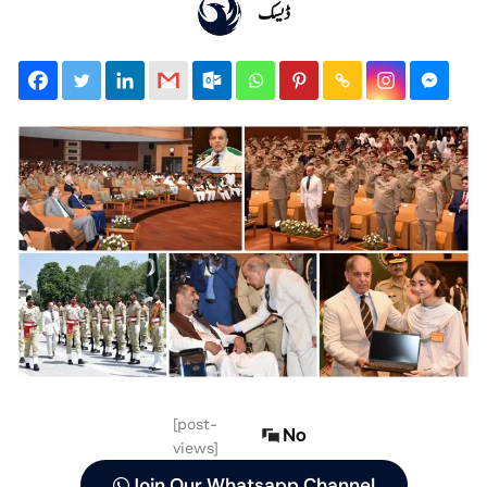
ڈیسک
[post-
No
views]
Join Our Whatsapp Channel