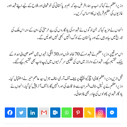
وزیراعظم نے کہا کہ اب یہ ہمارا فرض ہے کہ ہم ہر پاکستانی کی خوشحالی اور فلاح کے لیے اپنے شہدا اور
غازیوں کی عظیم قربانیوں کا احساس کریں۔
انہوں نے مزید کہا کہ جن لوگوں نے شہداء کی یادگاروں کی بے حرمتی کی، ان کے منہ اس ملک کی
تاریخ میں سیاہ رہیں گے اور پاکستان کے لوگ انہیں کبھی نہیں بھولیں گے۔
اس موقع پر وزیراعظم نے شہداء کے 70 خاندانوں اور 30 ​​جنگی زخمیوں میں خصوصی مالی امداد کے
چیک تقسیم کیے۔ شہدا کے وارڈز میں ان کی تعلیمی سرگرمیوں میں لیپ ٹاپ بھی تقسیم کیے گئے۔
قبل ازیں وزیراعظم کا جی ایچ کیو پہنچنے پر چیف آف آرمی سٹاف جنرل سید عاصم منیر نے استقبال کیا۔
وزیراعظم نے پرنسپل سٹاف افسران سے ملاقات کی اور انہیں گارڈ آف آنر پیش کیا گیا۔ انہوں نے
یادگار شہدا پر پھولوں کی چادر بھی چڑھائی۔