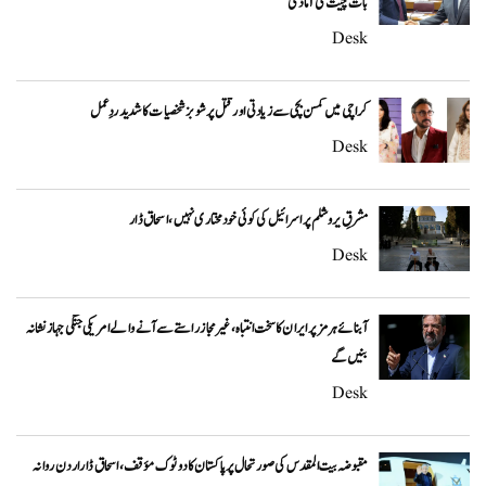
بات چیت کی آمادگی
Desk
کراچی میں کمسن بچی سے زیادتی اور قتل پر شوبز شخصیات کا شدید ردِعمل
Desk
مشرقِ یروشلم پر اسرائیل کی کوئی خودمختاری نہیں، اسحاق ڈار
Desk
آبنائے ہرمز پر ایران کا سخت انتباہ، غیر مجاز راستے سے آنے والے امریکی جنگی جہاز نشانہ
بنیں گے
Desk
مقبوضہ بیت المقدس کی صورتحال پر پاکستان کا دوٹوک مؤقف، اسحاق ڈار اردن روانہ