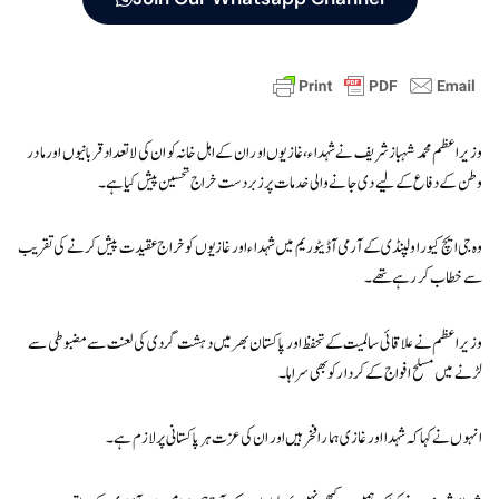
وزیراعظم محمد شہبازشریف نے شہداء، غازیوں اور ان کے اہل خانہ کو ان کی لاتعداد قربانیوں اور مادر
وطن کے دفاع کے لیے دی جانے والی خدمات پر زبردست خراج تحسین پیش کیا ہے۔
وہ جی ایچ کیو راولپنڈی کے آرمی آڈیٹوریم میں شہداء اور غازیوں کو خراج عقیدت پیش کرنے کی تقریب
سے خطاب کر رہے تھے۔
وزیراعظم نے علاقائی سالمیت کے تحفظ اور پاکستان بھر میں دہشت گردی کی لعنت سے مضبوطی سے
لڑنے میں مسلح افواج کے کردار کو بھی سراہا۔
انہوں نے کہا کہ شہدا اور غازی ہمارا فخر ہیں اور ان کی عزت ہر پاکستانی پر لازم ہے۔