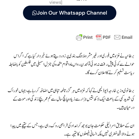
views]
Join Our Whatsapp Channel
برطانیہ نے غزہ میں فوری اور غیر مشروط جنگ بندی پر زور دیتے ہوئے خبردار کیا ہے کہ اگر اس
حوالے سے کوئی پیش رفت نہ ہوئی تو لندن رواں ماہ اقوام متحدہ کی جنرل اسمبلی میں فلسطین کو باضابطہ
ریاست تسلیم کرنے کا اعلان کرے گا۔
برطانوی وزیر خارجہ ڈیوڈ لیمی نے کہا کہ غزہ میں ہر گزرتا لمحہ تباہی میں اضافہ کر رہا ہے، جہاں خوراک
کی شدید کمی کے باعث ایک لاکھ بتیس ہزار سے زیادہ پانچ سال سے کم عمر بچے زندگی اور موت کے
درمیان ہیں۔
ان کے مطابق اسرائیلی حکومت جان بوجھ کر امداد کی فراہمی روک رہی ہے، جس کے نتیجے میں پیدا
ہونے والا قحط فطری نہیں بلکہ انسانی فیصلوں کا نتیجہ ہے۔