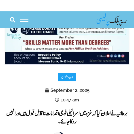
Skip
to
content
ٹاپ سٹوریز
September 2, 2025
10:47 am
برطانیہ نے اعلان کیا کہ غزہ میں اسرائیلی فوجی اقدامات ناقابل قبول ہیں اور انہیں
روکا جائے۔