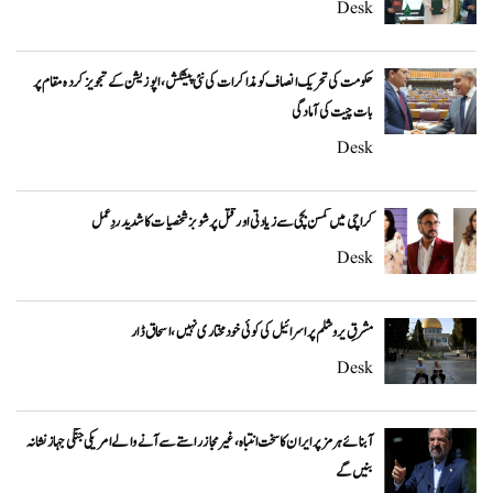
Desk
حکومت کی تحریک انصاف کو مذاکرات کی نئی پیشکش، اپوزیشن کے تجویز کردہ مقام پر
بات چیت کی آمادگی
Desk
کراچی میں کمسن بچی سے زیادتی اور قتل پر شوبز شخصیات کا شدید ردِعمل
Desk
مشرقِ یروشلم پر اسرائیل کی کوئی خودمختاری نہیں، اسحاق ڈار
Desk
آبنائے ہرمز پر ایران کا سخت انتباہ، غیر مجاز راستے سے آنے والے امریکی جنگی جہاز نشانہ
بنیں گے