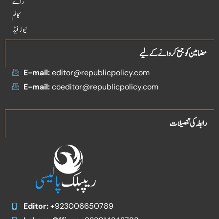
راۓ
کالم
نیوز فیڈ
مضامین کو جمع کروانے کے لیے
E-mail:
editor@republicpolicy.com
E-mail:
coeditor@republicpolicy.com
رابطہ کی تفصیلات
Editor:
+923006650789