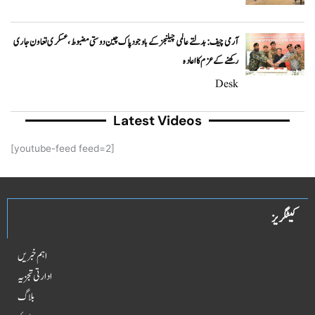
آرمی چیف: بدلتے عالمی چیلنجز کے باوجود پاک چین دوستی مضبوط، عسکری تعاون جاری
رکھنے کے عزم کا اعادہ
Desk
Latest Videos
[youtube-feed feed=2]
کیٹگریز
اہم خبریں
ادارتی تجزیہ
بلاگ