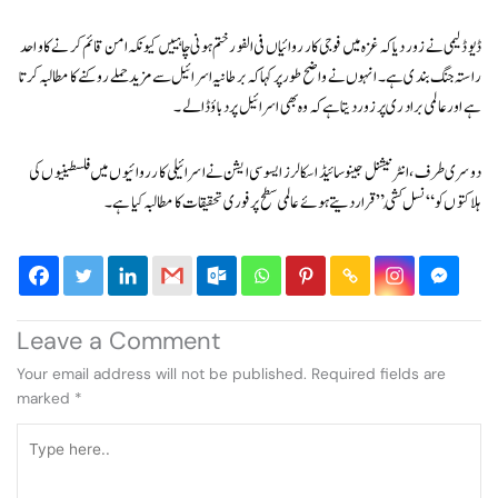
ڈیوڈ لیمی نے زور دیا کہ غزہ میں فوجی کارروائیاں فی الفور ختم ہونی چاہییں کیونکہ امن قائم کرنے کا واحد
راستہ جنگ بندی ہے۔ انہوں نے واضح طور پر کہا کہ برطانیہ اسرائیل سے مزید حملے روکنے کا مطالبہ کرتا
ہے اور عالمی برادری پر زور دیتا ہے کہ وہ بھی اسرائیل پر دباؤ ڈالے۔
دوسری طرف، انٹرنیشنل جینوسائیڈ اسکالرز ایسوسی ایشن نے اسرائیلی کارروائیوں میں فلسطینیوں کی
ہلاکتوں کو “نسل کُشی” قرار دیتے ہوئے عالمی سطح پر فوری تحقیقات کا مطالبہ کیا ہے۔
Leave a Comment
Your email address will not be published.
Required fields are
marked
*
Type
here..