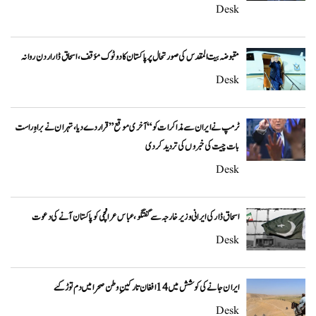
Desk
مقبوضہ بیت المقدس کی صورتحال پر پاکستان کا دوٹوک مؤقف، اسحاق ڈار اردن روانہ
Desk
ٹرمپ نے ایران سے مذاکرات کو “آخری موقع” قرار دے دیا، تہران نے براہِ راست
بات چیت کی خبروں کی تردید کر دی
Desk
اسحاق ڈار کی ایرانی وزیر خارجہ سے گفتگو، عباس عراقچی کو پاکستان آنے کی دعوت
Desk
ایران جانے کی کوشش میں 14 افغان تارکینِ وطن صحرا میں دم توڑ گئے
Desk