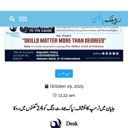
Skip
to
content
ٹاپ سٹوریز
October 29, 2025
11:22 am
جاپان میں ٹرمپ کا انکشاف: پاک بھارت جنگ کو 24 گھنٹوں میں روکا
Desk