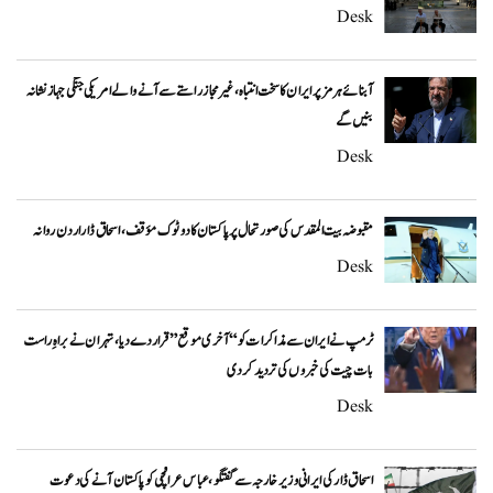
Desk
آبنائے ہرمز پر ایران کا سخت انتباہ، غیر مجاز راستے سے آنے والے امریکی جنگی جہاز نشانہ
بنیں گے
Desk
مقبوضہ بیت المقدس کی صورتحال پر پاکستان کا دوٹوک مؤقف، اسحاق ڈار اردن روانہ
Desk
ٹرمپ نے ایران سے مذاکرات کو “آخری موقع” قرار دے دیا، تہران نے براہِ راست
بات چیت کی خبروں کی تردید کر دی
Desk
اسحاق ڈار کی ایرانی وزیر خارجہ سے گفتگو، عباس عراقچی کو پاکستان آنے کی دعوت