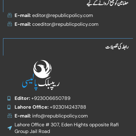
مضامین کو جمع کروانے کے لیے
E-mail:
editor@republicpolicy.com
E-mail:
coeditor@republicpolicy.com
رابطہ کی تفصیلات
Editor:
+923006650789
Lahore Office:
+923014243788
E-mail:
info@republicpolicy.com
Lahore Office # 307, Eden Hights opposite Rafi
Group Jail Road