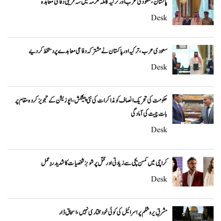
پاکستان، سعودی عرب اور ترکیہ کا مکہ مکرمہ میں سہ فریقی دفاعی معاہدہ
Desk
سعودی عرب، ترکیہ اور پاکستان نے مشترکہ دفاعی معاہدے پر دستخط کر دیے
Desk
حکومت کی تحریک انصاف کو مذاکرات کی نئی پیشکش، اپوزیشن کے تجویز کردہ مقام پر
بات چیت کی آمادگی
Desk
کراچی میں کمسن بچی سے زیادتی اور قتل پر شوبز شخصیات کا شدید ردِعمل
Desk
مشرقِ یروشلم پر اسرائیل کی کوئی خودمختاری نہیں، اسحاق ڈار