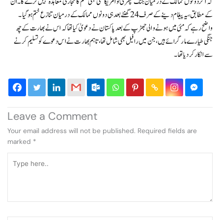
کہ اگر دونوں ممالک کے درمیان جنگ چھڑی تو امریکا کسی بھی قسم کا تجارتی معاہدہ نہیں کرے گا۔ ان
کے مطابق، یہ پیغام دینے کے صرف 24 گھنٹے بعد ہی دونوں ممالک کے درمیان تنازع ختم ہو گیا۔
واضح رہے کہ مئی میں ہونے والی جھڑپ کے بعد پاکستان نے دعویٰ کیا تھا کہ اس نے بھارت کے چھ
جنگی طیارے مار گرائے ہیں، جن میں رافیل بھی شامل تھا، تاہم بھارت نے اس دعوے کو تسلیم کرنے
سے انکار کر دیا تھا۔
Leave a Comment
Your email address will not be published.
Required fields are
marked
*
Type
here..