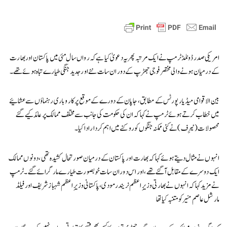
امریکی صدر ڈونلڈ ٹرمپ نے ایک مرتبہ پھر یہ دعویٰ کیا ہے کہ رواں سال مئی میں پاکستان اور بھارت
کے درمیان ہونے والی مختصر فوجی جھڑپ کے دوران سات نئے اور جدید جنگی طیارے تباہ ہوئے تھے۔
بین الاقوامی میڈیا رپورٹس کے مطابق، جاپان کے دورے کے موقع پر کاروباری رہنماؤں سے عشائیے
میں خطاب کرتے ہوئے ٹرمپ نے کہا کہ ان کی حکومت کی جانب سے مختلف ممالک پر عائد کیے گئے
محصولات (ٹیرِف) نے کئی ممکنہ جنگوں کو روکنے میں اہم کردار ادا کیا۔
انہوں نے مثال دیتے ہوئے کہا کہ بھارت اور پاکستان کے درمیان صورتحال کشیدہ تھی، دونوں ممالک
ایک دوسرے کے مقابل آگئے تھے، اور اس دوران سات خوبصورت طیارے مار گرائے گئے۔ ٹرمپ
نے مزید کہا کہ انہوں نے بھارتی وزیرِ اعظم نریندر مودی، پاکستانی وزیرِ اعظم شہباز شریف اور فیلڈ
مارشل عاصم منیر کو متنبہ کیا تھا