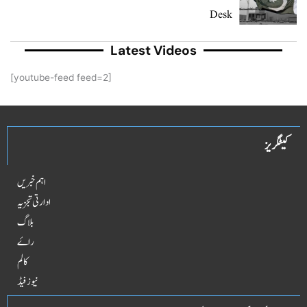
Desk
Latest Videos
[youtube-feed feed=2]
کیٹگریز
اہم خبریں
ادارتی تجزیہ
بلاگ
راۓ
کالم
نیوز فیڈ