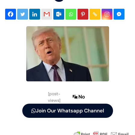
[post-
No
views]
Join Our Whatsapp Channel