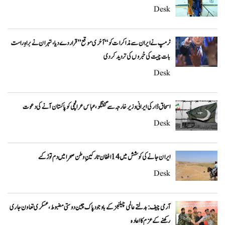
Desk
ٹرمپ نے ایران سے مذاکرات کو “آخری موقع” قرار دے دیا، تہران نے براہِ راست
بات چیت کی خبروں کی تردید کر دی
Desk
اسحاق ڈار کی ایرانی وزیر خارجہ سے گفتگو، عباس عراقچی کو پاکستان آنے کی دعوت
Desk
ایران جانے کی کوشش میں 14 افغان تارکینِ وطن صحرا میں دم توڑ گئے
Desk
آرمی چیف: بدلتے عالمی چیلنجز کے باوجود پاک چین دوستی مضبوط، عسکری تعاون جاری
رکھنے کے عزم کا اعادہ