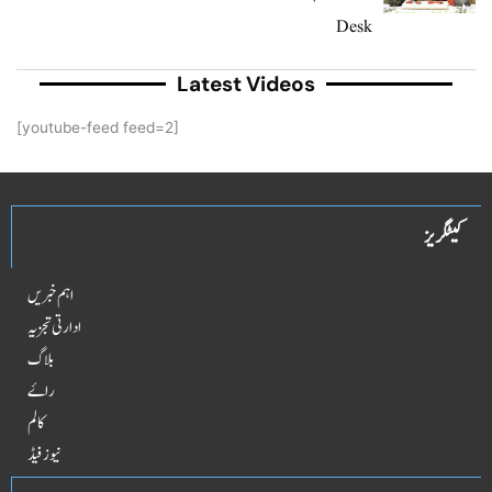
Desk
Latest Videos
[youtube-feed feed=2]
کیٹگریز
اہم خبریں
ادارتی تجزیہ
بلاگ
راۓ
کالم
نیوز فیڈ