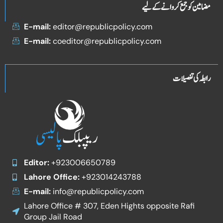
مضامین کو جمع کروانے کے لیے
E-mail:
editor@republicpolicy.com
E-mail:
coeditor@republicpolicy.com
رابطہ کی تفصیلات
Editor:
+923006650789
Lahore Office:
+923014243788
E-mail:
info@republicpolicy.com
Lahore Office # 307, Eden Hights opposite Rafi
Group Jail Road