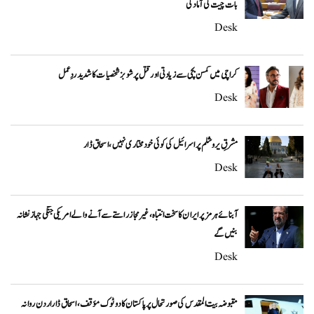
بات چیت کی آمادگی
Desk
کراچی میں کمسن بچی سے زیادتی اور قتل پر شوبز شخصیات کا شدید ردِعمل
Desk
مشرقِ یروشلم پر اسرائیل کی کوئی خودمختاری نہیں، اسحاق ڈار
Desk
آبنائے ہرمز پر ایران کا سخت انتباہ، غیر مجاز راستے سے آنے والے امریکی جنگی جہاز نشانہ
بنیں گے
Desk
مقبوضہ بیت المقدس کی صورتحال پر پاکستان کا دوٹوک مؤقف، اسحاق ڈار اردن روانہ