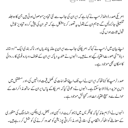
امریکی صدر ڈونلڈ ٹرمپ نے کہا ہے کہ ایران کی جانب سے نئی تجاویز موصول ہوئی ہیں جن کا وہ جلد
تفصیلی جائزہ لیں گے، تاہم ان کے بقول یہ تصور کرنا مشکل ہے کہ تہران کی پیش کردہ تجاویز قابل
قبول ثابت ہوں گی۔
اپنے بیان میں ٹرمپ نے کہا کہ امریکا کی جانب سے ایران پر عائد پابندیاں اور ناکہ بندی ایک “دوستانہ
دباؤ” کی صورت اختیار کیے ہوئے ہیں۔ انہوں نے عندیہ دیا کہ ایران کے خلاف دوبارہ فوجی کارروائی
کا امکان بھی موجود ہے۔
صدر ٹرمپ کا کہنا تھا کہ ایران نے اب تک اپنے اقدامات کی مکمل قیمت ادا نہیں کی، اور مستقبل میں
اس پر مزید دباؤ ڈالا جا سکتا ہے۔ انہوں نے دعویٰ کیا کہ امریکا کے پاس ایران کے ساتھ مذاکرات کے
حوالے سے وسیع اختیارات اور گنجائش موجود ہے۔
انہوں نے الزام عائد کیا کہ کانگریس میں ڈیموکریٹ اراکین اور بعض ری پبلکن رہنما جنگ کی منظوری
کے معاملے کو اٹھا کر انتظامیہ کی سفارتی اور مذاکراتی پوزیشن کو محدود کرنے کی کوشش کر رہے ہیں۔