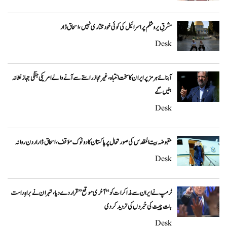
مشرقِ یروشلم پر اسرائیل کی کوئی خودمختاری نہیں، اسحاق ڈار
Desk
آبنائے ہرمز پر ایران کا سخت انتباہ، غیر مجاز راستے سے آنے والے امریکی جنگی جہاز نشانہ
بنیں گے
Desk
مقبوضہ بیت المقدس کی صورتحال پر پاکستان کا دوٹوک مؤقف، اسحاق ڈار اردن روانہ
Desk
ٹرمپ نے ایران سے مذاکرات کو “آخری موقع” قرار دے دیا، تہران نے براہِ راست
بات چیت کی خبروں کی تردید کر دی
Desk