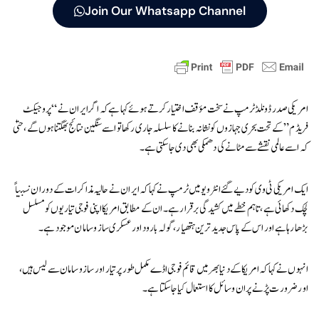
Join Our Whatsapp Channel
امریکی صدر ڈونلڈ ٹرمپ نے سخت مؤقف اختیار کرتے ہوئے کہا ہے کہ اگر ایران نے “پروجیکٹ
فریڈم” کے تحت بحری جہازوں کو نشانہ بنانے کا سلسلہ جاری رکھا تو اسے سنگین نتائج بھگتنا ہوں گے، حتیٰ
کہ اسے عالمی نقشے سے مٹانے کی دھمکی بھی دی جا سکتی ہے۔
ایک امریکی ٹی وی کو دیے گئے انٹرویو میں ٹرمپ نے کہا کہ ایران نے حالیہ مذاکرات کے دوران نسبتاً
لچک دکھائی ہے، تاہم خطے میں کشیدگی برقرار ہے۔ ان کے مطابق امریکا اپنی فوجی تیاریوں کو مسلسل
بڑھا رہا ہے اور اس کے پاس جدید ترین ہتھیار، گولہ بارود اور عسکری ساز و سامان موجود ہے۔
انہوں نے کہا کہ امریکا کے دنیا بھر میں قائم فوجی اڈے مکمل طور پر تیار اور ساز و سامان سے لیس ہیں،
اور ضرورت پڑنے پر ان وسائل کا استعمال کیا جا سکتا ہے۔