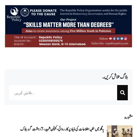
بلاگ تلاش کریں۔
Search
مشورہ
ہنگو میں خفیہ اطلاعات کی بنیاد پر کارروائی، کیپٹن شہید، 7 دہشت گرد ہلاک