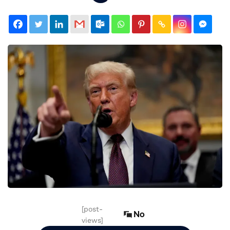
[post-
No
views]