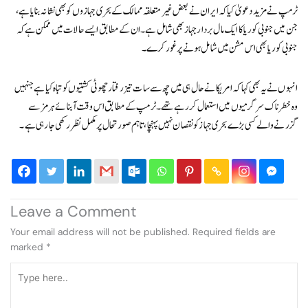
ٹرمپ نے مزید دعویٰ کیا کہ ایران نے بعض غیر متعلقہ ممالک کے بحری جہازوں کو بھی نشانہ بنایا ہے،
جن میں جنوبی کوریا کا ایک مال بردار جہاز بھی شامل ہے۔ ان کے مطابق ایسے حالات میں ممکن ہے کہ
جنوبی کوریا بھی اس مشن میں شامل ہونے پر غور کرے۔
انہوں نے یہ بھی کہا کہ امریکا نے حال ہی میں چھ سے سات تیز رفتار چھوٹی کشتیوں کو تباہ کیا ہے جنہیں
وہ خطرناک سرگرمیوں میں استعمال کر رہے تھے۔ ٹرمپ کے مطابق اس وقت آبنائے ہرمز سے
گزرنے والے کسی بڑے بحری جہاز کو نقصان نہیں پہنچا، تاہم صورتحال پر مکمل نظر رکھی جا رہی ہے۔
Leave a Comment
Your email address will not be published.
Required fields are
marked
*
Type
here..