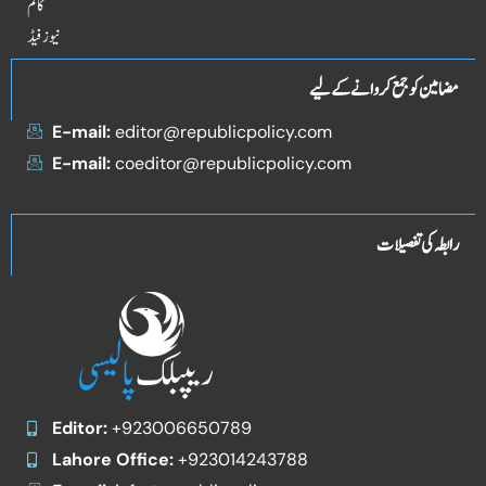
کالم
نیوز فیڈ
مضامین کو جمع کروانے کے لیے
E-mail:
editor@republicpolicy.com
E-mail:
coeditor@republicpolicy.com
رابطہ کی تفصیلات
Editor:
+923006650789
Lahore Office:
+923014243788