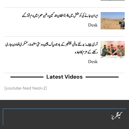
ایران جانے کی کوشش میں 14 افغان تارکینِ وطن صحرا میں دم توڑ گئے
Desk
آرمی چیف: بدلتے عالمی چیلنجز کے باوجود پاک چین دوستی مضبوط، عسکری تعاون جاری
رکھنے کے عزم کا اعادہ
Desk
Latest Videos
[youtube-feed feed=2]
کیٹگریز