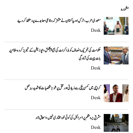
مشورہ
سعودی عرب، ترکیہ اور پاکستان نے مشترکہ دفاعی معاہدے پر دستخط کر دیے
Desk
حکومت کی تحریک انصاف کو مذاکرات کی نئی پیشکش، اپوزیشن کے تجویز کردہ مقام پر
بات چیت کی آمادگی
Desk
کراچی میں کمسن بچی سے زیادتی اور قتل پر شوبز شخصیات کا شدید ردِعمل
Desk
مشرقِ یروشلم پر اسرائیل کی کوئی خودمختاری نہیں، اسحاق ڈار
Desk