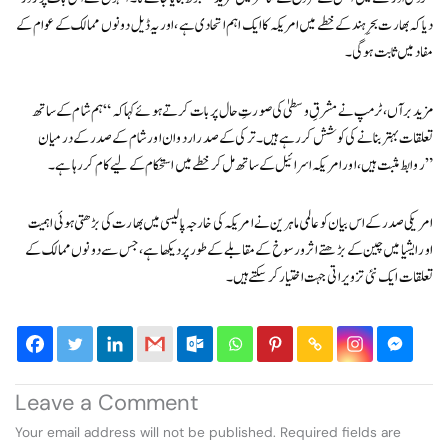
دیا کہ بھارت بحرِ ہند کے خطے میں امریکہ کا ایک اہم اتحادی ہے، اور یہ ڈیل دونوں ممالک کے عوام کے
مفاد میں ثابت ہوگی۔
مزید برآں، ٹرمپ نے مشرقِ وسطیٰ کی صورتِ حال پر بات کرتے ہوئے کہا کہ “ہم شام کے ساتھ
تعلقات بہتر بنانے کی کوشش کر رہے ہیں۔ ترکی کے صدر اردوان اور شام کے صدر کے درمیان
روابط مثبت ہیں، اور امریکہ اسرائیل کے ساتھ مل کر خطے میں استحکام کے لیے کام کر رہا ہے۔”
امریکی صدر کے اس بیان کو عالمی ماہرین نے امریکہ کی خارجہ پالیسی میں بھارت کی بڑھتی ہوئی اہمیت
اور ایشیا میں چین کے بڑھتے اثرورسوخ کے مقابلے کے طور پر دیکھا ہے، جس سے دونوں ممالک کے
تعلقات ایک نئی تزویراتی جہت اختیار کر سکتے ہیں۔
Leave a Comment
Your email address will not be published.
Required fields are