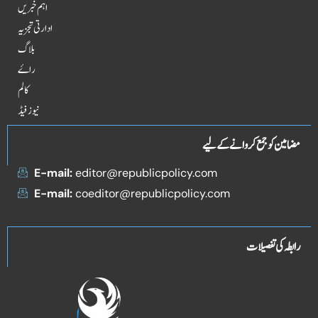
اہم خبریں
ادارتی تجزیہ
بلاگ
راۓ
کالم
نیوز فیڈ
مضامین کو جمع کروانے کے لیے
E-mail:
editor@republicpolicy.com
E-mail:
coeditor@republicpolicy.com
رابطہ کی تفصیلات