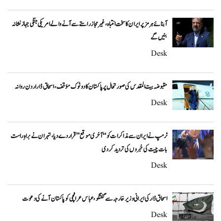
آبنائے ہرمز پر ایران کا سخت انتباہ، غیر مجاز راستے سے آنے والے امریکی جنگی جہاز نشانہ
بنیں گے
Desk
مقبوضہ بیت المقدس کی صورتحال پر پاکستان کا دوٹوک مؤقف، اسحاق ڈار اردن روانہ
Desk
ٹرمپ نے ایران سے مذاکرات کو “آخری موقع” قرار دے دیا، تہران نے براہِ راست
بات چیت کی خبروں کی تردید کر دی
Desk
اسحاق ڈار کی ایرانی وزیر خارجہ سے گفتگو، عباس عراقچی کو پاکستان آنے کی دعوت
Desk