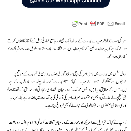
Join Our Whatsapp Channel
امریکی صدر ڈونلڈ ٹرمپ نے بھارت کے ساتھ ایک نئی اور جامع تجارتی ڈیل کے آغاز کا اعلان کرتے
ہوئے کہا ہے کہ یہ معاہدہ ماضی کے تمام معاہدوں سے مختلف، زیادہ مؤثر اور طویل المدت شراکت کا
آغاز ثابت ہوگا۔
اوول آفس میں بھارت میں نامزد امریکی ایلچی سرجیو گور کی حلف برداری کی تقریب کے موقع پر
صحافیوں سے گفتگو کرتے ہوئے ٹرمپ نے کہا کہ “ہم بھارت کے ساتھ پہلے سے زیادہ قریب آ رہے
ہیں۔” ان کے مطابق، یہ ڈیل دونوں ممالک کے درمیان اقتصادی، تجارتی اور سلامتی کے تعلقات کو
نئی سطح پر لے جائے گی، جس کا مقصد نہ صرف امریکی توانائی کی برآمدات میں اضافہ ہے بلکہ سرمایہ
کاری، دفاعی صنعتوں اور ٹیکنالوجی کے تبادلے کو بھی فروغ دینا ہے۔
ٹرمپ نے کہا کہ نئی ڈیل سے امریکہ اور بھارت کے درمیان تعلقات کو عالمی استحکام، انسداد دہشت
گردی اور خطے میں امن کے فروغ کے تناظر میں مزید مضبوط بنایا جائے گا۔ انہوں نے اس بات پر زور