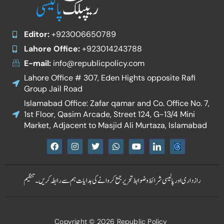
Editor:
+923006650789
Lahore Office:
+923014243788
E-mail:
info@republicpolicy.com
Lahore Office # 307, Eden Hights opposite Rafi
Group Jail Road
Islamabad Office: Zafar qamar and Co. Office No. 7,
1st Floor, Qasim Arcade, Street 124, G-13/4 Mini
Market, Adjacent to Masjid Ali Murtaza, Islamabad
F
I
T
W
Y
I
a
n
w
h
o
c
c
s
i
a
u
o
e
t
t
t
t
n
b
a
t
s
u
-
رازداری اور پالیسی
شرائط و ضوابط
تحریر جمع کروانے کی ہدایات
ہم سے رابطہ کریں۔
تنظیم
o
g
e
a
b
l
o
r
r
p
e
i
k
a
p
n
m
k
e
Copyright © 2026 Republic Policy
d