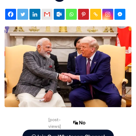
[post-
No
views]