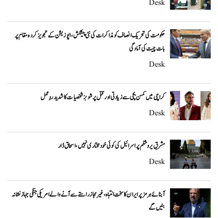
Desk
حکومت کی تحریک انصاف کو مذاکرات کی نئی پیشکش، اپوزیشن کے تجویز کردہ مقام پر
بات چیت کی آمادگی
Desk
کراچی میں کمسن بچی سے زیادتی اور قتل پر شوبز شخصیات کا شدید ردِعمل
Desk
مشرقِ یروشلم پر اسرائیل کی کوئی خودمختاری نہیں، اسحاق ڈار
Desk
آبنائے ہرمز پر ایران کا سخت انتباہ، غیر مجاز راستے سے آنے والے امریکی جنگی جہاز نشانہ
بنیں گے