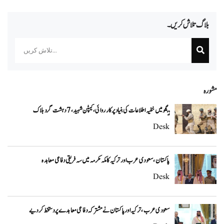
بلاگ تلاش کریں۔
Search
مشورہ
ہنگو میں خفیہ اطلاعات کی بنیاد پر کارروائی، کیپٹن شہید، 7 دہشت گرد ہلاک
Desk
پاکستان، سعودی عرب اور ترکیہ کا مکہ مکرمہ میں سہ فریقی دفاعی معاہدہ
Desk
سعودی عرب، ترکیہ اور پاکستان نے مشترکہ دفاعی معاہدے پر دستخط کر دیے