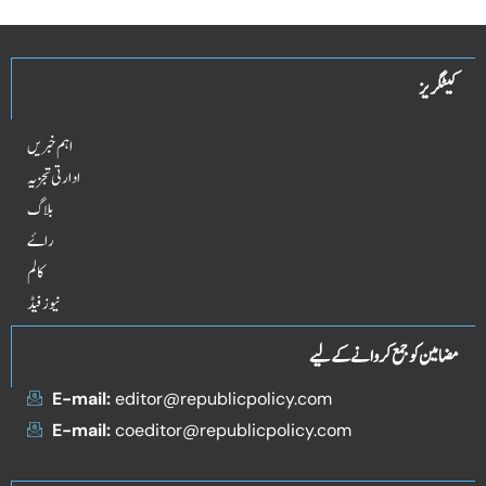
کیٹگریز
اہم خبریں
ادارتی تجزیہ
بلاگ
راۓ
کالم
نیوز فیڈ
مضامین کو جمع کروانے کے لیے
E-mail:
editor@republicpolicy.com
E-mail:
coeditor@republicpolicy.com