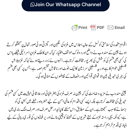
Join Our Whatsapp Channel
اقوامِ متحدہ کی سلامتی کونسل کے حالیہ اجلاس میں غزہ کی سنگین اور بگڑتی ہوئی صورتحال پر گفتگو کرتے
ہوئے چین کے مندوب نے واضح اور دوٹوک مؤقف اختیار کیا کہ ان کا ملک غزہ پر اسرائیلی قبضے یا اس
کی کسی بھی قسم کی کوشش کی بھرپور مخالفت کرتا ہے۔ انہوں نے زور دیتے ہوئے کہا کہ غزہ بلا شبہ
فلسطینی عوام کا ہے اور یہ فلسطینی سرزمین کا ایک اٹوٹ اور ناقابلِ تقسیم حصہ ہے، جس پر کسی بھی قسم
کی جبری تبدیلی بین الاقوامی قوانین اور انصاف کے تقاضوں کے منافی ہوگی۔
چینی مندوب نے مزید وضاحت کی کہ چین نہ صرف غزہ کی جغرافیائی اور علاقائی حیثیت میں کسی قسم کی
تبدیلی کی مخالفت کرتا ہے بلکہ ایسے کسی اقدام کو عالمی امن کے لیے خطرہ اور خطے میں کشیدگی کو
بڑھانے کا سبب سمجھتا ہے۔ ان کے مطابق، اس مسئلے کا پائیدار حل صرف اور صرف جنگ بندی میں
ہے، کیونکہ یہی راستہ غزہ کے نہتے شہریوں کے تحفظ کو یقینی بنانے اور یرغمالیوں کی فوری رہائی کے لیے
بنیادی قدم فراہم کرتا ہے۔