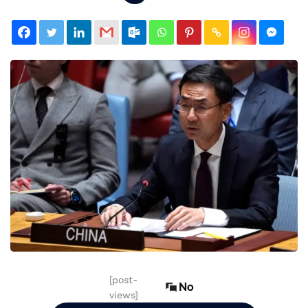
[post-
No
views]