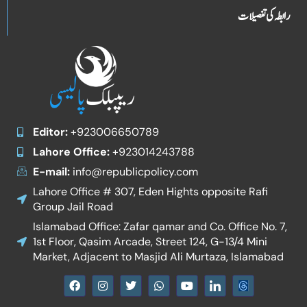
رابطہ کی تفصیلات
Editor:
+923006650789
Lahore Office:
+923014243788
E-mail:
info@republicpolicy.com
Lahore Office # 307, Eden Hights opposite Rafi
Group Jail Road
Islamabad Office: Zafar qamar and Co. Office No. 7,
1st Floor, Qasim Arcade, Street 124, G-13/4 Mini
Market, Adjacent to Masjid Ali Murtaza, Islamabad
F
I
T
W
Y
I
a
n
w
h
o
c
c
s
i
a
u
o