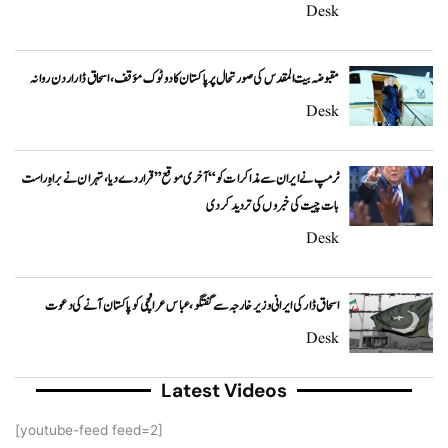
Desk
مقبوضہ بیت المقدس کی صورتحال پر پاکستان کا دوٹوک مؤقف، اسحاق ڈار اردن روانہ
Desk
ٹرمپ نے ایران سے مذاکرات کو “آخری موقع” قرار دے دیا، تہران نے براہِ راست
بات چیت کی خبروں کی تردید کر دی
Desk
اسحاق ڈار کی ایرانی وزیر خارجہ سے گفتگو، عباس عراقچی کو پاکستان آنے کی دعوت
Desk
Latest Videos
[youtube-feed feed=2]