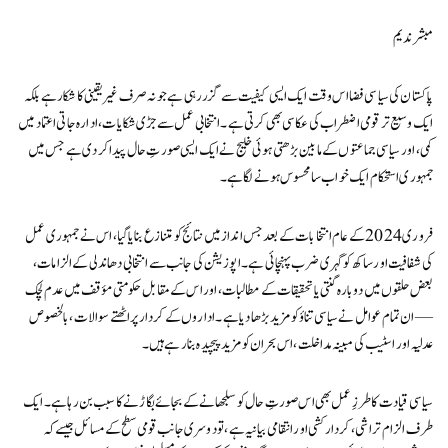
مبشر ندیم
پاکستان کی سیاسی فضا اس وقت ایک ایسی کیفیت سے گزر رہی ہے جو نہ صرف غیر یقینی کا شکار ہے بلکہ
ایک وسیع تر قومی اضطراب کی عکاسی بھی کرتی ہے۔ انتخابی عمل سے جڑی شکایات، ادارہ جاتی اعتماد میں
کمی، اور سیاسی جماعتوں کے مابین بڑھتی ہوئی خلیج نے ایک ایسی صورتِ حال پیدا کر دی ہے جس میں
جمہوری استحکام ایک خواب سا محسوس ہونے لگا ہے۔
فروری 2024 کے عام انتخابات کے بعد جس انداز میں نتائج کو متنازع بنایا گیا، اس نے جمہوری عمل
کی شفافیت اور ساکھ کو گہری ضرب پہنچائی ہے۔ اپوزیشن کی جانب سے انتخابی دھاندلی کے الزامات،
بعض حلقوں میں دوبارہ گنتی یا تحقیقات کے مطالبات، اور اس کے مقابل حکومتی مؤقف میں عدم لچک
— ان تمام عوامل نے سیاسی تناؤ کو مزید بڑھا دیا ہے۔ اداروں کے کردار پر اٹھتے سوالات، بالخصوص
عدلیہ اور اسٹیب کی مبینہ مداخلت، اس بحران کو مزید پیچیدہ بنا رہے ہیں۔
سیاسی قیادت کا طرزِ عمل بھی اس صورتِ حال کو سلجھانے کے بجائے بگاڑنے کا سبب بن رہا ہے۔ ایک
طرف الزام تراشی، کردار کشی اور انتقامی بیانیہ ہے، تو دوسری جانب قومی سطح کے مسائل جیسے کہ