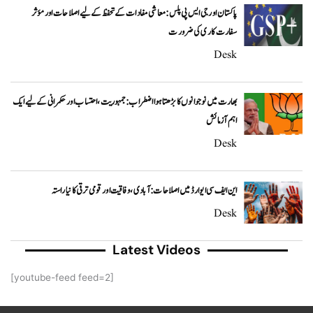
پاکستان اور جی ایس پی پلس: معاشی مفادات کے تحفظ کے لیے اصلاحات اور مؤثر
سفارت کاری کی ضرورت
Desk
بھارت میں نوجوانوں کا بڑھتا ہوا اضطراب: جمہوریت، احتساب اور حکمرانی کے لیے ایک
اہم آزمائش
Desk
این ایف سی ایوارڈ میں اصلاحات: آبادی، وفاقیت اور قومی ترقی کا نیا راستہ
Desk
Latest Videos
[youtube-feed feed=2]