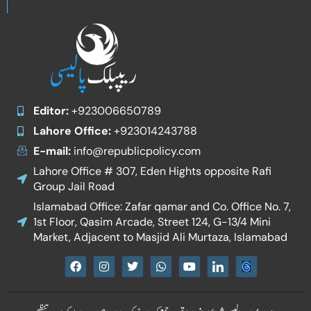
Editor:
+923006650789
Lahore Office:
+923014243788
E-mail:
info@republicpolicy.com
Lahore Office # 307, Eden Hights opposite Rafi
Group Jail Road
Islamabad Office: Zafar qamar and Co. Office No. 7,
1st Floor, Qasim Arcade, Street 124, G-13/4 Mini
Market, Adjacent to Masjid Ali Murtaza, Islamabad
F
I
T
W
Y
I
a
n
w
h
o
c
c
s
i
a
u
o
e
t
t
t
t
n
b
a
t
s
u
-