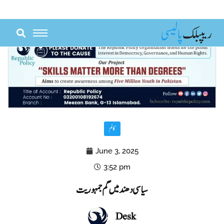
Skip
to
content
کالم
June 3, 2025
3:52 pm
سیاسی دھند میں گم جمہوریت
Desk