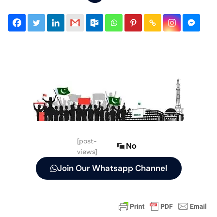
[post-
No
views]
Join Our Whatsapp Channel