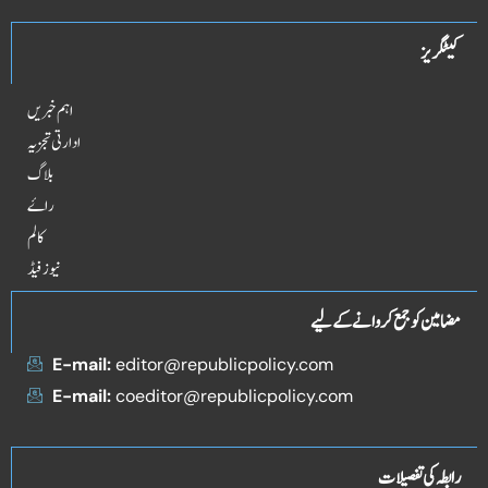
کیٹگریز
اہم خبریں
ادارتی تجزیہ
بلاگ
راۓ
کالم
نیوز فیڈ
مضامین کو جمع کروانے کے لیے
E-mail:
editor@republicpolicy.com
E-mail:
coeditor@republicpolicy.com
رابطہ کی تفصیلات