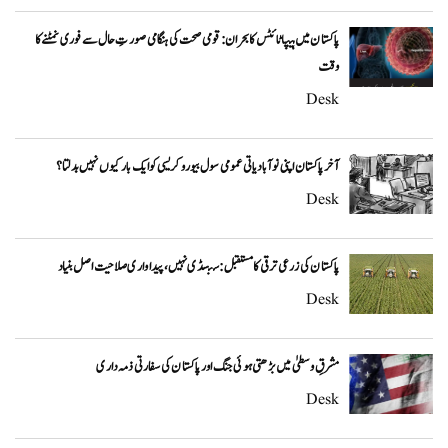
پاکستان میں ہیپاٹائٹس کا بحران: قومی صحت کی ہنگامی صورتِ حال سے فوری نمٹنے کا
وقت
Desk
آخر پاکستان اپنی نوآبادیاتی عمومی سول بیوروکریسی کو ایک بار کیوں نہیں بدلتا؟
Desk
پاکستان کی زرعی ترقی کا مستقبل: سبسڈی نہیں، پیداواری صلاحیت اصل بنیاد
Desk
مشرقِ وسطیٰ میں بڑھتی ہوئی جنگ اور پاکستان کی سفارتی ذمہ داری
Desk