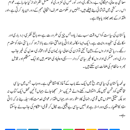
معاشی بدحالی، مہنگائی، بےروزگاری، اور گورننس کی کمزوری کو مسلسل نظرانداز کیا جا رہا ہے۔ عوام
اس رسہ کشی میں تماشائی بنے بیٹھے ہیں، جنہیں ہر حکومت صرف انتخابی مہم کے دوران یاد کرتی ہے، اور
اقتدار کے بعد بھلا دیا جاتا ہے۔
پاکستان کی سیاست کو اس وقت سب سے زیادہ جس چیز کی ضرورت ہے، وہ بالغ نظری، بردباری اور
مکالمے کی سنجیدہ روایت ہے۔ ایک ایسا مکالمہ جو ذاتی یا جماعتی مفاد سے بالاتر ہو کر ریاستی مفاد کو مقدم
رکھے۔ ریاستی اداروں کے مابین آئینی توازن کی بحالی، پارلیمان کی خودمختاری، عدلیہ کی غیر جانب
داری، اور عسکری اداروں کا غیر سیاسی کردار — یہی وہ بنیادی عناصر ہیں جو ایک مستحکم اور قابلِ
بھروسا نظام کی ضمانت بن سکتے ہیں۔
یہ لمحہ پاکستان کی سیاسی تاریخ میں ایک نئے باب کے آغاز کا متقاضی ہے۔ وہ باب جس میں سیاسی
مخالفین کو دشمن نہیں بلکہ اختلاف رکھنے والے شریکِ سفر سمجھا جائے، جہاں آئین محض ایک کتاب نہ
ہو بلکہ حقیقی معنوں میں قومی رہنمائی کا دستور ہو، اور جہاں اقتدار عوامی خدمت کا وسیلہ بنے نہ کہ ذاتی
مفاد کا ہتھیار۔ یہی وہ راستہ ہے جو ہمیں سیاسی بے یقینی سے نکال کر قومی استحکام کی جانب لے جا سکتا
ہے۔