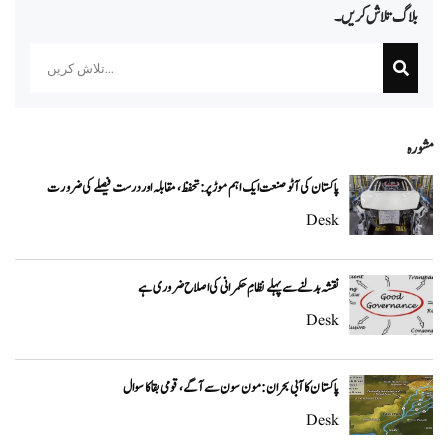
بلاگ تلاش کریں۔
Search
مشورہ
پاکستان کی آٹو صنعت ایک اہم موڑ پر: تحفظ، مقابلہ اور درست فیصلے کی ضرورت
Desk
نقشہ بدلنے سے پہلے نظامِ حکمرانی کی اصلاح ضروری ہے
Desk
پاکستان کا آبی بحران: مون سون سے آگے، قومی بقا کا سوال
Desk