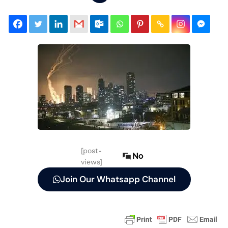
[post-
No
views]
Join Our Whatsapp Channel