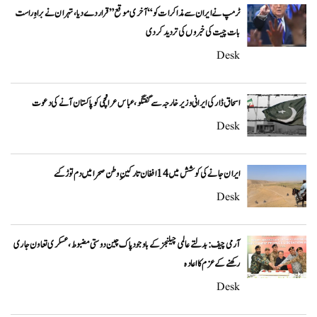
ٹرمپ نے ایران سے مذاکرات کو “آخری موقع” قرار دے دیا، تہران نے براہِ راست
بات چیت کی خبروں کی تردید کر دی
Desk
اسحاق ڈار کی ایرانی وزیر خارجہ سے گفتگو، عباس عراقچی کو پاکستان آنے کی دعوت
Desk
ایران جانے کی کوشش میں 14 افغان تارکینِ وطن صحرا میں دم توڑ گئے
Desk
آرمی چیف: بدلتے عالمی چیلنجز کے باوجود پاک چین دوستی مضبوط، عسکری تعاون جاری
رکھنے کے عزم کا اعادہ
Desk