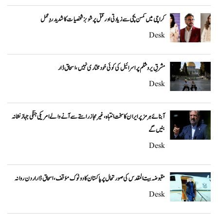
کراچی میں کمسن بچی سے زیادتی اور قتل پر شوبز شخصیات کا شدید ردِعمل
Desk
مشرقِ یروشلم پر اسرائیل کی کوئی خودمختاری نہیں، اسحاق ڈار
Desk
آبنائے ہرمز پر ایران کا سخت انتباہ، غیر مجاز راستے سے آنے والے امریکی جنگی جہاز نشانہ
بنیں گے
Desk
مقبوضہ بیت المقدس کی صورتحال پر پاکستان کا دوٹوک مؤقف، اسحاق ڈار اردن روانہ
Desk