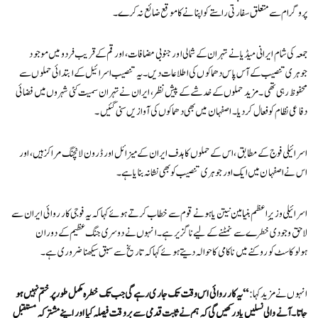
پروگرام سے متعلق سفارتی راستے کو اپنانے کا موقع ضائع نہ کرے۔
جمعہ کی شام ایرانی میڈیا نے تہران کے شمالی اور جنوبی مضافات، اور قم کے قریب فردو میں موجود
جوہری تنصیب کے آس پاس دھماکوں کی اطلاعات دیں۔ یہ تنصیب اسرائیل کے ابتدائی حملوں سے
محفوظ رہی تھی۔ مزید حملوں کے خدشے کے پیش نظر، ایران نے تہران سمیت کئی شہروں میں فضائی
دفاعی نظام کو فعال کر دیا۔ اصفہان میں بھی دھماکوں کی آوازیں سنی گئیں۔
اسرائیلی فوج کے مطابق، اس کے حملوں کا ہدف ایران کے میزائل اور ڈرون لانچنگ مراکز ہیں، اور
اس نے اصفہان میں ایک اور جوہری تنصیب کو بھی نشانہ بنایا ہے۔
اسرائیلی وزیرِ اعظم بنیامین نیتن یاہو نے قوم سے خطاب کرتے ہوئے کہا کہ یہ فوجی کارروائی ایران سے
لاحق وجودی خطرے سے نمٹنے کے لیے ناگزیر ہے۔ انہوں نے دوسری جنگ عظیم کے دوران
ہولوکاسٹ کو روکنے میں ناکامی کا حوالہ دیتے ہوئے کہا کہ تاریخ سے سبق سیکھنا ضروری ہے۔
انہوں نے مزید کہا:
“یہ کارروائی اس وقت تک جاری رہے گی جب تک خطرہ مکمل طور پر ختم نہیں ہو
جاتا۔ آنے والی نسلیں یاد رکھیں گی کہ ہم نے ثابت قدمی سے بروقت فیصلہ کیا اور اپنے مشترکہ مستقبل