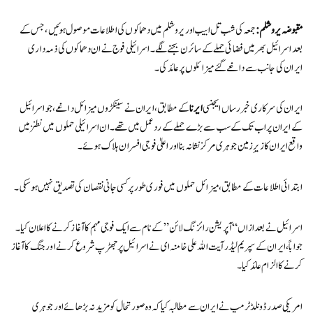
مقبوضہ یروشلم:
جمعہ کی شب تل ابیب اور یروشلم میں دھماکوں کی اطلاعات موصول ہوئیں، جس کے
بعد اسرائیل بھر میں فضائی حملے کے سائرن بجنے لگے۔ اسرائیلی فوج نے ان دھماکوں کی ذمہ داری
ایران کی جانب سے داغے گئے میزائلوں پر عائد کی۔
ایران کی سرکاری خبر رساں ایجنسی
ایرنا
کے مطابق، ایران نے سینکڑوں میزائل داغے، جو اسرائیل
کے ایران پر اب تک کے سب سے بڑے حملے کے ردعمل میں تھے۔ ان اسرائیلی حملوں میں نطنز میں
واقع ایران کا زیرِ زمین جوہری مرکز نشانہ بنا اور اعلیٰ فوجی افسران ہلاک ہوئے۔
ابتدائی اطلاعات کے مطابق، میزائل حملوں میں فوری طور پر کسی جانی نقصان کی تصدیق نہیں ہو سکی۔
اسرائیل نے بعد ازاں “آپریشن رائزنگ لائن” کے نام سے ایک فوجی مہم کا آغاز کرنے کا اعلان کیا۔
جواباً، ایران کے سپریم لیڈر آیت اللہ علی خامنہ ای نے اسرائیل پر جھڑپ شروع کرنے اور جنگ کا آغاز
کرنے کا الزام عائد کیا۔
امریکی صدر ڈونلڈ ٹرمپ نے ایران سے مطالبہ کیا کہ وہ صورتحال کو مزید نہ بڑھائے اور جوہری