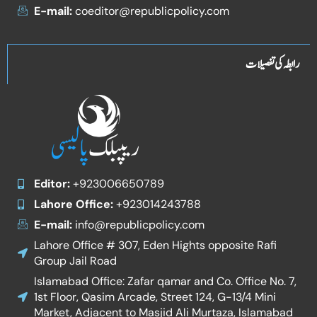
E-mail:
coeditor@republicpolicy.com
رابطہ کی تفصیلات
Editor:
+923006650789
Lahore Office:
+923014243788
E-mail:
info@republicpolicy.com
Lahore Office # 307, Eden Hights opposite Rafi
Group Jail Road
Islamabad Office: Zafar qamar and Co. Office No. 7,
1st Floor, Qasim Arcade, Street 124, G-13/4 Mini
Market, Adjacent to Masjid Ali Murtaza, Islamabad