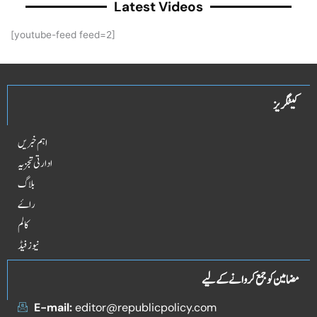
Latest Videos
[youtube-feed feed=2]
کیٹگریز
اہم خبریں
ادارتی تجزیہ
بلاگ
راۓ
کالم
نیوز فیڈ
مضامین کو جمع کروانے کے لیے
E-mail:
editor@republicpolicy.com