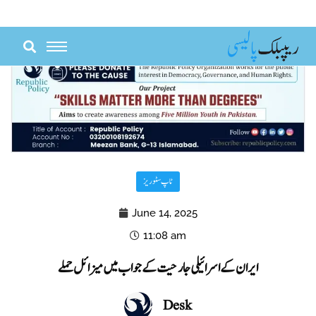
Skip
to
content
ٹاپ سٹوریز
June 14, 2025
11:08 am
ایران کے اسرائیلی جارحیت کے جواب میں میزائل حملے
Desk