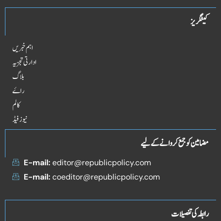
کیٹگریز
اہم خبریں
ادارتی تجزیہ
بلاگ
راۓ
کالم
نیوز فیڈ
مضامین کو جمع کروانے کے لیے
E-mail:
editor@republicpolicy.com
E-mail:
coeditor@republicpolicy.com
رابطہ کی تفصیلات