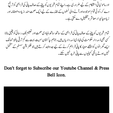
اور ماحولیاتی استحکام کے لیے ضروری ہے۔ اپنے تمام شہریوں کو پینے کے صاف پانی کی فراہمی کو ترجیح
دے کر، کوئی قوم موجودہ اور آنے والی نسلوں کے فائدے کے لیے ایک صحت مند، زیادہ منصفانہ اور
زیادہ پائیدار معاشرہ تشکیل دے سکتی ہے۔
تمام شہریوں کو پینے کے صاف پانی کی فراہمی کے ساتھ ساتھ بنیادی صحت اور تعلیم تک رسائی کو یقینی بنانا
کسی بھی ذمہ دار حکومت کی بنیادی ذمہ داریاں ہیں۔ تاہم، پاکستان سمیت بہت سے کم ترقی یافتہ ممالک
ایسے گھرانوں کو اچھے معیار کا پانی فراہم کرنے کے لیے جدوجہد کرتے ہیں جو فلٹریشن سسٹم کے متحمل
نہیں ہوتے یا نجی کمپنیوں سے پانی خرید نہیں سکتے۔
Don’t forget to Subscribe our Youtube Channel & Press
Bell Icon.