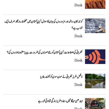
Desk
کوئٹہ کان سانحہ اور مزدوروں کی جان کا سوال: کیا پاکستان میں محفوظ روزگار صرف ایک
خواب ہے؟
Desk
حکمرانی کی اصلاحات: کیا پاکستان کو نئے صوبوں کی ضرورت ہے یا مضبوط اداروں کی؟
Desk
ناقص طرزِ حکمرانی نے مون سون کو آفت بنا دیا
Desk
ایندھن مہنگا نہیں، ہمارا طرزِ زندگی توانائی خور ہے