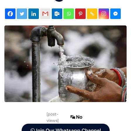
[post-
No
views]
Join Our Whatsapp Channel