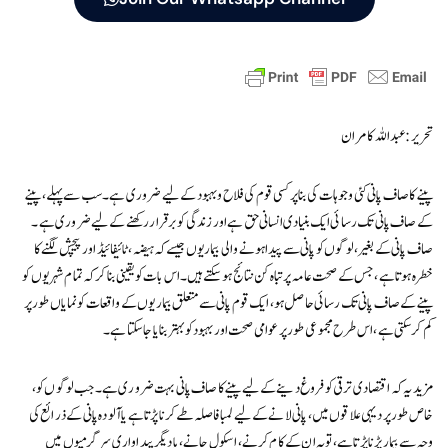
تحریر: عبداللہ کامران
پینے کا صاف پانی کئی وجوہات کی بنا پر کسی قوم کی فلاح و بہبود کے لیے ضروری ہے۔ سب سے پہلے، پینے
کے صاف پانی تک رسائی ایک بنیادی انسانی حق ہے اور زندگی کو برقرار رکھنے کے لیے ضروری ہے۔
صاف پانی کے بغیر، لوگوں کو پانی سے پیدا ہونے والی بیماریوں جیسے کہ ہیضہ، ٹائیفائیڈ اور پیچش لگنے کا
خطرہ ہوتا ہے، جس کے صحت عامہ پر تباہ کن نتائج ہو سکتے ہیں۔ اس بات کو یقینی بنا کر کہ تمام شہریوں کو
پینے کے صاف پانی تک رسائی حاصل ہو، ایک قوم پانی سے متعلق بیماریوں کے واقعات کو نمایاں طور پر
کم کر سکتی ہے، اس طرح مجموعی طور پر عوامی صحت اور بہبود کو بہتر بنایا جا سکتا ہے۔
مزید یہ کہ اقتصادی ترقی کو فروغ دینے کے لیے پینے کا صاف پانی بہت ضروری ہے۔ جب لوگوں کو،
خاص طور پر دیہی علاقوں میں، پانی لانے کے لیے لمبا فاصلہ طے کرنا پڑتا ہے یا آلودہ پانی کے ذرائع کی
وجہ سے بیمار پڑنا پڑتا ہے، تو یہ ان کے کام کرنے، اسکول جانے، یا دیگر پیداواری سرگرمیوں میں