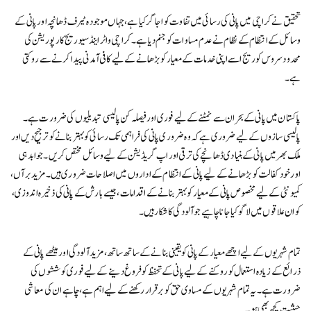
تحقیق نے کراچی میں پانی کی رسائی میں تفاوت کو اجاگر کیا ہے، جہاں موجودہ ٹیرف ڈھانچہ اور پانی کے
وسائل کے انتظام کے نظام نے عدم مساوات کو جنم دیا ہے۔ کراچی واٹر اینڈ سیوریج کارپوریشن کی
محدود سروس کوریج اسے اپنی خدمات کے معیار کو بڑھانے کے لیے کافی آمدنی پیدا کرنے سے روکتی
ہے۔
پاکستان میں پانی کے بحران سے نمٹنے کے لیے فوری اور فیصلہ کن پالیسی تبدیلیوں کی ضرورت ہے۔
پالیسی سازوں کے لیے ضروری ہے کہ وہ ضروری پانی کی فراہمی تک رسائی کو بہتر بنانے کو ترجیح دیں اور
ملک بھر میں پانی کے بنیادی ڈھانچے کی ترقی اور اپ گریڈیشن کے لیے وسائل مختص کریں۔ جوابدہی
اور خود کفالت کو بڑھانے کے لیے پانی کے انتظام کے اداروں میں اصلاحات ضروری ہیں۔ مزید برآں،
کمیونٹی کے لیے مخصوص پانی کے معیار کو بہتر بنانے کے اقدامات، جیسے بارش کے پانی کی ذخیرہ اندوزی،
کو ان علاقوں میں لاگو کیا جانا چاہیے جو آلودگی کا شکار ہیں۔
تمام شہریوں کے لیے اچھے معیار کے پانی کو یقینی بنانے کے ساتھ ساتھ، مزید آلودگی اور میٹھے پانی کے
ذرائع کے زیادہ استعمال کو روکنے کے لیے پانی کے تحفظ کو فروغ دینے کے لیے فوری کوششوں کی
ضرورت ہے۔ یہ تمام شہریوں کے مساوی حق کو برقرار رکھنے کے لیے اہم ہے، چاہے ان کی معاشی
حیثیت کچھ بھی ہو ۔