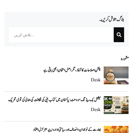
بلاگ تلاش کریں۔
Search
مشورہ
پنشن اصلاحات کا آغاز، مگر اصل امتحان ابھی باقی ہے
Desk
نیشنل بک ریڈنگ موومنٹ: پاکستان میں کتاب بینی کی ثقافت کی بحالی کی قومی تحریک
Desk
بھارت کے نوجوان، انصاف اور ریاستی اداروں پر متزلزل اعتماد