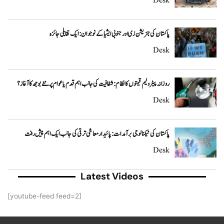
Desk
پاکستان کی جنریشن زی اور جنوبی ایشیا کے نوجوان: ایک تقابلی جائزہ
Desk
روزانہ پیٹرولیم قیمتوں کا نظام: شفافیت کی جانب اہم قدم یا عوام پر نئے بوجھ کا آغاز؟
Desk
پاکستان کی ٹیکنالوجی برآمدات: پائیدار معاشی ترقی کی جانب ایک اہم پیش رفت
Desk
Latest Videos
[youtube-feed feed=2]