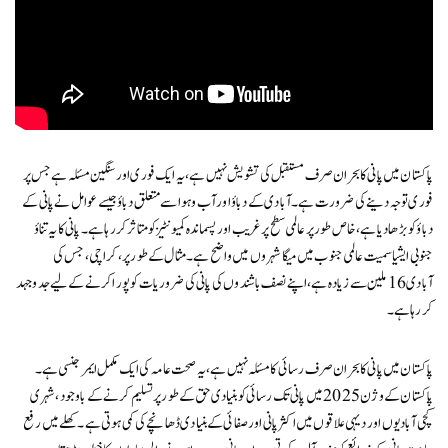
پاکستان میں پانی کا بحران صرف مستقبل کی تشویش نہیں ہے، یہ ایک فوری اور سنگین مسئلہ ہے جس پر
فوری توجہ دینے کی ضرورت ہے۔ آبادی کے دباؤ اور آب و ہوا سے متعلق دباؤ جیسے عوامل نے پانی کے
دباؤ کو بڑھا دیا ہے، خاص طور پر عالمی سطح پر غریب اور پسماندہ کمیونٹیز کو متاثر کر رہا ہے۔ پانی کا یہ تناؤ
جنوبی ایشیا سمیت عالمی جنوب میں میگا شہروں میں واضح ہے۔ مثال کے طور پر، کراچی، جس کی
آبادی 16 ملین سے زیادہ ہے، اپنے نصف باشندوں کی پانی کی ضروریات کو پورا کرنے کے لیے جدوجہد
کر رہا ہے۔
پاکستان میں پانی کا بحران صرف رسائی کا مسئلہ نہیں ہے، یہ صحت عامہ کی ایک مکمل ایمرجنسی ہے۔
پاکستان کے وژن 2025 میں پانی تک رسائی کو بنیادی حق کے طور پر تسلیم کرنے کے باوجود، شہری
کچی آبادیوں اور دیہی علاقوں میں اکثر پانی اور صفائی کے بنیادی ڈھانچے کی کمی ہوتی ہے۔ کھلے میں رفع