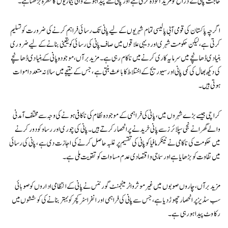
حاجت پانی کے ذرائع کو مزید آلودہ کرتی ہے اور پانی سے پیدا ہونے والی بیماریوں کا خطرہ بڑھتاہے۔
اگرچہ پاکستان کی قومی آبی پالیسی تمام شہریوں کے لیے پانی تک رسائی فراہم کرنے کی ضرورت کو تسلیم
کرتی ہے، لیکن حکومت شہری اور دیہی علاقوں میں صاف پانی کی رسائی کو یقینی بنانے کے لیے ضروری
بنیادی ڈھانچے میں سرمایہ کاری کرنے میں ناکام رہی ہے۔ مزید برآں، موجودہ پانی کے بنیادی ڈھانچے
کی دیکھ بھال کی کمی پانی اور سیوریج کے اختلاط کا باعث بنتی ہے، جس کے نتیجے میں سالانہ متعدد اموات
ہوتی ہیں۔
کراچی جیسے بڑے شہروں میں، پانی کی فراہمی کے موجودہ نظام کی ناکافی ہونے کی وجہ سے مختلف آمدنی
والے گھرانے نجی سپلائرز سے پانی خریدنے پر انحصار کرتے ہیں۔ پانی کی چوری اور رساو کو دور کرنے
میں حکومت کی ناکامی نے ٹینکر مافیاکو پانی کی تقسیم پر غلبہ حاصل کرنے کی اجازت دی ہے، پانی کی رسائی
میں تفاوت کو بڑھایا ہے اور سماجی و اقتصادی عدم مساوات کو تقویت ملی ہے۔
مزید برآں، چاروں صوبوں میں غیر موثر واٹر مینجمنٹ گورننس نے پانی کے انتظامی اداروں کو صوبائی
سب سڈیز پر انحصار چھوڑ دیا ہے، جس سے پانی کی فراہمی اور انفراسٹرکچر کو بہتر بنانے کی کوششوں میں
رکاوٹ پیدا ہو رہی ہے۔