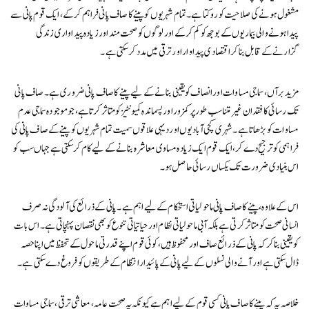
مشغول ہونے کی صلاحیت کو روکتا ہے۔ تمام شہریوں کو پینے کا صاف پانی فراہم کر کے، ایک قوم پانی سے
پیدا ہونے والی بیماریوں کے بوجھ کو کم کر کے اور لوگوں کو صحت مند اور زیادہ پیداواری زندگی
گزارنے کے قابل بنا کر اقتصادی پیداوار اور ترقی میں مدد کر سکتی ہے۔
مزید برآں، سماجی مساوات اور انصاف کو یقینی بنانے کے لیے پینے کا صاف پانی ضروری ہے۔ صاف پانی
تک رسائی کا فقدان غیر متناسب طور پر کمزور اور پسماندہ کمیونٹیز کو متاثر کرتا ہے، جو موجودہ سماجی عدم
مساوات کو بڑھاتا ہے۔ شہری کچی آبادیوں اور دیہی علاقوں سمیت تمام شہریوں کو پینے کے صاف پانی کی
فراہمی کو ترجیح دے کر، ایک قوم ایک زیادہ مساوی معاشرہ بنانے کے لیے کام کر سکتی ہے جہاں سب کو
اس بنیادی ضرورت تک یکساں رسائی حاصل ہو۔
اس کے علاوہ، پینے کا صاف پانی ماحولیاتی استحکام کے لیے اہم ہے۔ پانی کے ذرائع کی آلودگی نہ صرف
انسانی صحت کو متاثر کرتی ہے بلکہ آبی ماحولیاتی نظام اور حیاتیاتی تنوع کو بھی نقصان پہنچاتی ہے۔ اس بات
کو یقینی بنا کر کہ پانی کے ذرائع صاف اور محفوظ ہیں، کوئی قوم اپنے قدرتی ماحول کے تحفظ میں اپنا حصہ
ڈال سکتی ہے اور آنے والی نسلوں کے لیے پانی کے پائیدار انتظام کے طریقوں کو فروغ دے سکتی ہے۔
خلاصہ یہ کہ پینے کا صاف پانی کسی قوم کے لیے اہم ہے کیونکہ یہ صحت عامہ، معاشی ترقی، سماجی مساوات