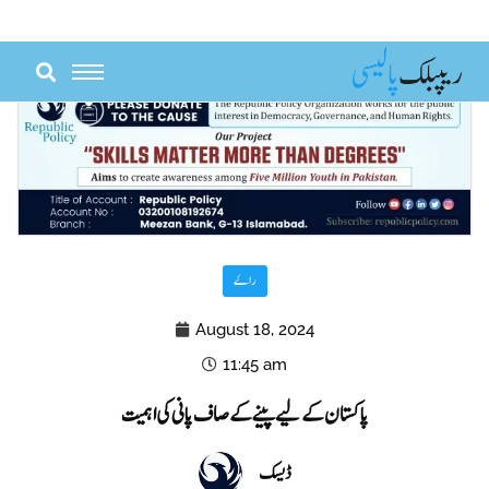
Skip
to
content
راۓ
August 18, 2024
11:45 am
پاکستان کے لیے پینے کے صاف پانی کی اہمیت
ڈیسک