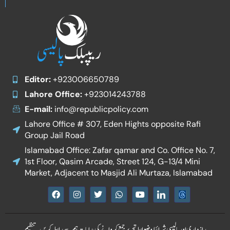
Editor:
+923006650789
Lahore Office:
+923014243788
E-mail:
info@republicpolicy.com
Lahore Office # 307, Eden Hights opposite Rafi
Group Jail Road
Islamabad Office: Zafar qamar and Co. Office No. 7,
1st Floor, Qasim Arcade, Street 124, G-13/4 Mini
Market, Adjacent to Masjid Ali Murtaza, Islamabad
F
I
T
W
Y
I
a
n
w
h
o
c
c
s
i
a
u
o
e
t
t
t
t
n
b
a
t
s
u
-
رازداری اور پالیسی
شرائط و ضوابط
تحریر جمع کروانے کی ہدایات
ہم سے رابطہ کریں۔
تنظیم