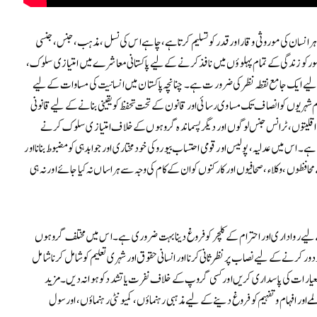
ر انسان کی موروثی وقار اور قدر کو تسلیم کرتا ہے، چاہے اس کی نسل، مذہب، جنس، جنسی
 کو زندگی کے تمام پہلوؤں میں نافذ کرنے کے لیے پاکستانی معاشرے میں امتیازی سلوک،
 لیے ایک جامع نقطہ نظر کی ضرورت ہے۔ چنانچہ پاکستان میں انسانیت کی مساوات کے لیے
یوں کو انصاف تک مساوی رسائی اور قانون کے تحت تحفظ کو یقینی بنانے کے لیے قانونی
، اقلیتوں، ٹرانس جنس لوگوں اور دیگر پسماندہ گروہوں کے خلاف امتیازی سلوک کرنے
ہے۔ اس میں عدلیہ، پولیس اور قومی احتساب بیورو کی خودمختاری اور جوابدہی کو مضبوط بنانا اور
محافظوں، وکلاء، صحافیوں اور کارکنوں کو ان کے کام کی وجہ سے ہراساں نہ کیا جائے اور نہ ہی
 کے لیے رواداری اور احترام کے کلچر کو فروغ دینا بہت ضروری ہے۔ اس میں مختلف گروہوں
ور کرنے کے لیے نصاب پر نظر ثانی کرنا اور انسانی حقوق اور شہری تعلیم کو شامل کرنا شامل
ی معیارات کی پاسداری کریں اور کسی گروپ کے خلاف نفرت یا تشدد کو ہوا نہ دیں۔ مزید
 اور افہام و تفہیم کو فروغ دینے کے لیے مذہبی رہنماؤں، کمیونٹی رہنماؤں، اور سول