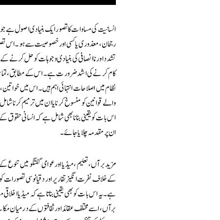
انسانیت کی مساوات کا تصور ایک بنیادی اصول ہے جو ہ
رجحان، معذوری یا کسی اور خصوصیت سے ہو۔ اس تصور
تشدد اور ناانصافی کی بنیادی وجوہات کو حل کرنے کے
کام کرنے کی اشد ضرورت ہے۔ اس کے مطابق، تمام شہر
نظام میں اصلاحات انتہائی اہم ہیں۔ اس میں خواتین
والے قوانین کو منسوخ کرنا یا ان میں ترمیم کرنا شامل 
اس بات کو یقینی بنانا بھی شامل ہے کہ انسانی حقوق کے 
ان پر مقدمہ چلایا جائے۔
مزید برآں، تعلیم، میڈیا اور عوامی گفتگو میں تنوع
کے خلاف نفرت انگیز تقاریر اور دقیانوسی تصورات کو د
ہے۔ یہ اس بات کو بھی یقینی بناتا ہے کہ میڈیا اخلاق
برآں، اسے مختلف عقائد اور ثقافتوں کے درمیان مکالمے