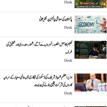
Desk
پاکستان کی معاشی پالیسی پر نظرِ ثانی
Desk
تعلیم کا اصل مقصد: نمبروں سے آگے، شعور، ہمدردی اور تحقیق کی
طرف
Desk
وزیراعظم شہباز شریف کی ڈسکوز کی نجکاری میں عالمی معیار کے سرمایہ
کاروں کی شرکت یقینی بنانے کی ہدایت
Desk