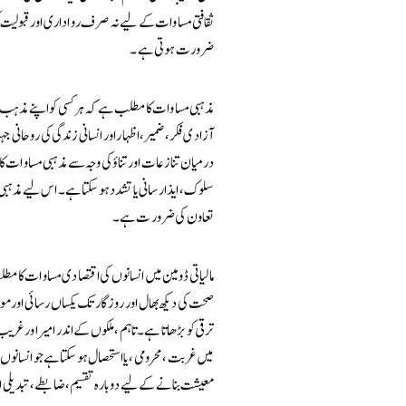
ثقافتی مساوات کے لیے نہ صرف رواداری اور قبولیت کی
ضرورت ہوتی ہے۔
مذہبی مساوات کا مطلب ہے کہ ہر کسی کو اپنے مذہب
آزادی فکر، ضمیر، اظہار اور انسانی زندگی کی روحانی 
درمیان تنازعات اور تناؤ کی وجہ سے مذہبی مساوات کا
سلوک، ایذا رسانی یا تشدد ہو سکتا ہے۔ اس لیے مذہبی
تعاون کی ضرورت ہے۔
مالیاتی ڈومین میں انسانوں کی اقتصادی مساوات کا مطل
صحت کی دیکھ بھال اور روزگار تک یکساں رسائی اور مو
ترقی کو بڑھاتا ہے۔ تاہم، ملکوں کے اندر امیر اور 
میں غربت، محرومی، یا استحصال ہو سکتا ہے جو انسانوں 
معیشت بنانے کے لیے دوبارہ تقسیم، ضابطے، تبدیلی