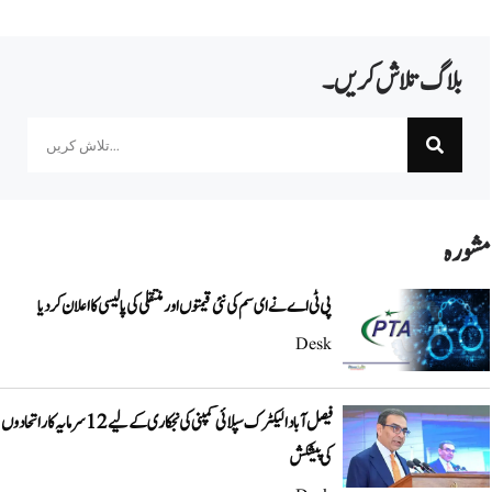
بلاگ تلاش کریں۔
Search
مشورہ
پی ٹی اے نے ای سم کی نئی قیمتوں اور منتقلی کی پالیسی کا اعلان کردیا
Desk
فیصل آباد الیکٹرک سپلائی کمپنی کی نجکاری کے لیے 12 سرمایہ کار اتحادوں
کی پیشکش