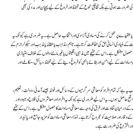
 ضرورت ہوتی ہے بلکہ ثقافتی تنوع کے تحفظ اور فروغ کے لیے پہچان اور مدد کی بھی
 یا عقیدے پر عمل کرنے کی مساوی آزادی اور انتخاب حاصل ہے۔ یہ ضروری ہے کیونکہ یہ
جہت کے بنیادی انسانی حق کی حفاظت کرتا ہے۔ تاہم، مذاہب یا عقائد یا مذہب اور سیکولرازم کے
 حصول مشکل ہے۔ اس کے نتیجے میں مذہبی اقلیتوں یا غیر ماننے والوں کے خلاف امتیازی
 مساوات کے لیے امن اور بقائے باہمی کو فروغ دینے کے لیے تحفظ، رہائش، مکالمے اور
ب یہ ہے کہ تمام افراد کو معاشی سرگرمیوں کے وسائل اور فوائد جیسے آمدنی، دولت، تعلیم،
اقع حاصل ہوں۔ یہ اس لیے ضروری ہے کیونکہ یہ افراد اور معاشروں کی فلاح و بہبود اور
غریب کے درمیان تفاوت اور فرق کی وجہ سے معاشی مساوات کا حصول مشکل ہے۔ اس کے نتیجے
کے وقار اور صلاحیت کو مجروح کرتا ہے۔ لہٰذا، معاشی مساوات کو مزید جامع اور پائیدار
 اور اختراع کی ضرورت ہے۔