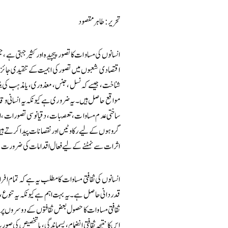
تحریر: طاہر مقصود
انسانوں کی مساوات کا تصور پیچیدہ اور کثیر جہتی ہے،
اقتصادی شعبوں میں تصور کی اہمیت کے تنقیدی جائزہ پر
شناخت، جیسے کہ نسل، جنس، معذوری، یا مذہب کی بنی
مواقع حاصل ہیں۔ یہ ضروری ہے کیونکہ یہ انسانی وقار
ساختی عدم مساوات، تعصبات، دقیانوسی تصورات، ا
گروہوں کے لیے رکاوٹیں اور نقصانات پیدا کرتے ہیں۔
اثرات سے نمٹنے کے لیے فعال اقدامات کی ضرورت ہے، جی
انسانوں کی ثقافتی مساوات کا مطلب یہ ہے کہ تمام افراد
قدردانی حاصل ہے۔ یہ بہت اہم ہے کیونکہ یہ تنوع، تخلی
ثقافتی مساوات کا حصول بعض ثقافتوں کے دوسروں پر غل
اس کا نتیجہ ثقافتی انضمام، پسماندگی، یا تخصیص کی صورت