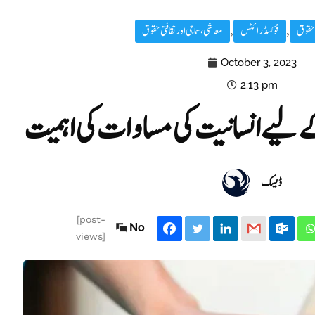
 حقوق
,
فوکسڈ رائٹس
,
معاشی، سماجی اور ثقافتی حقوق
October 3, 2023
2:13 pm
 لیے انسانیت کی مساوات کی اہمیت
ڈیسک
[post-
No
views]