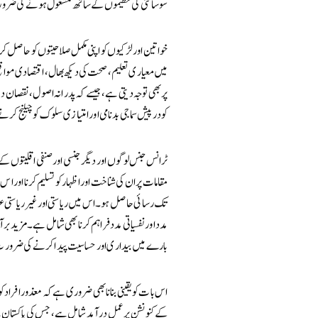
سوسائٹی کی تنظیموں کے ساتھ مشغول ہونے کی ض
خواتین اور لڑکیوں کو اپنی مکمل صلاحیتوں کو حاصل 
میں معیاری تعلیم، صحت کی دیکھ بھال، اقتصادی مواقع ا
پر بھی توجہ دیتی ہے، جیسے کہ پدرانہ اصول، نقصان
کو درپیش سماجی بدنامی اور امتیازی سلوک کو چیلنج 
ٹرانس جنس لوگوں اور دیگر جنسی اور صنفی اقلیتوں 
مقامات پر ان کی شناخت اور اظہار کو تسلیم کرنا اور اس 
تک رسائی حاصل ہو۔ اس میں ریاستی اور غیر ریاستی عناص
مدد اور نفسیاتی مدد فراہم کرنا بھی شامل ہے۔ مزید
بارے میں بیداری اور حساسیت پیدا کرنے کی ضرو
اس بات کو یقینی بنانا بھی ضروری ہے کہ معذور افر