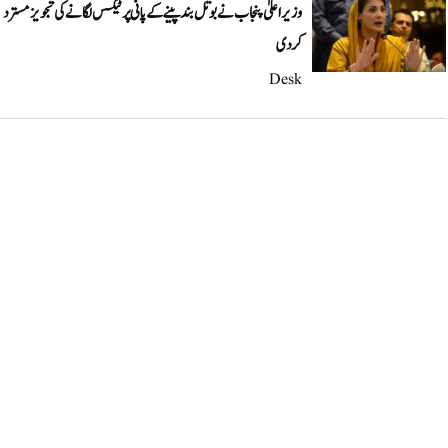
وزیراعلیٰ پنجاب نے بوتل بند پینے کے پانی پر ٹیکس لگانے کی تجویز مسترد
کر دی
Desk