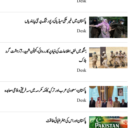
Desk
پاکستان میں غیر ملکی میڈیا کی رپورٹنگ پر نئی پابندیاں
Desk
ہنگو میں خفیہ اطلاعات کی بنیاد پر کارروائی، کیپٹن شہید، 7 دہشت گرد
ہلاک
Desk
پاکستان، سعودی عرب اور ترکیہ کا مکہ مکرمہ میں سہ فریقی دفاعی معاہدہ
Desk
پاکستان اور اس کی جغرافیائی طاقت