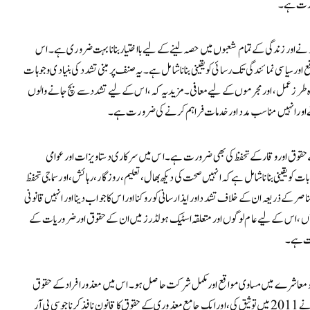
رورت ہے۔
کرنے اور زندگی کے تمام شعبوں میں حصہ لینے کے لیے بااختیار بنانا بہت ضروری ہے۔ اس
ور سیاسی نمائندگی تک رسائی کو یقینی بنانا شامل ہے۔ یہ صنف پر مبنی تشدد کی بنیادی وجوہات
 دہ طرز عمل، اور مجرموں کے لیے معافی۔ مزید یہ کہ، اس کے لیے تشدد سے بچ جانے والوں
کرنے اور انہیں مناسب مدد اور خدمات فراہم کرنے کی ضرورت ہے۔
کے حقوق اور وقار کے تحفظ کی بھی ضرورت ہے۔ اس میں سرکاری دستاویزات اور عوامی
بات کو یقینی بنانا شامل ہے کہ انہیں صحت کی دیکھ بھال، تعلیم، روزگار، رہائش، اور سماجی تحفظ
ر کے ذریعہ ان کے خلاف تشدد اور ایذا رسانی کو روکنا اور اس کا جواب دینا اور انہیں قانونی
 برآں، اس کے لیے عام لوگوں اور متعلقہ اسٹیک ہولڈرز میں ان کے حقوق اور ضروریات کے
رت ہے۔
اد کو معاشرے میں مساوی مواقع اور مکمل شرکت حاصل ہو۔ اس میں معذور افراد کے حقوق
کے کنونشن پر عمل درآمد شامل ہے، جس کی پاکستان نے 2011 میں توثیق کی، اور ایک جامع معذوری کے حقوق کا قانون نافذ کرنا جو سی پی آر