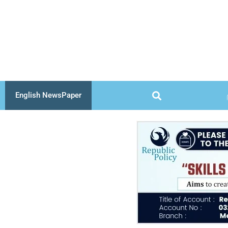
Skip
to
content
English NewsPaper