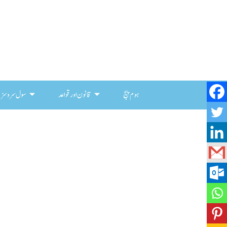
ہوم پیج
قانون اور قواعد
سول سروسز