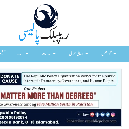
گورننس
انسانی حقوق
سیاست
ادب
تنظیم