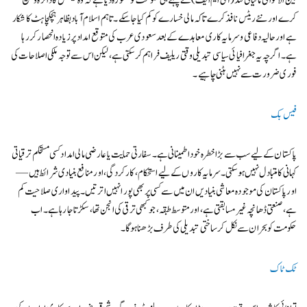
بین الاقوامی مالیاتی فنڈ (آئی ایم ایف) نے پہلے ہی حکومت کو مشورہ دیا ہے کہ وہ ٹیکس کا دائرہ وسیع
کرے اور نئے ریٹس نافذ کرے تاکہ مالی خسارے کو کم کیا جا سکے۔ تاہم اسلام آباد بظاہر ہچکچاہٹ کا شکار
ہے اور حالیہ دفاعی و سرمایہ کاری معاہدے کے بعد سعودی عرب کی متوقع امداد پر زیادہ انحصار کر رہا
ہے۔ اگرچہ یہ جغرافیائی سیاسی تبدیلی وقتی ریلیف فراہم کر سکتی ہے، لیکن اس سے توجہ ملکی اصلاحات کی
فوری ضرورت سے نہیں ہٹنی چاہیے۔
فیس بک
پاکستان کے لیے سب سے بڑا خطرہ خود اطمینانی ہے۔ سفارتی حمایت یا عارضی مالی امداد کسی مستحکم ترقیاتی
کہانی کا متبادل نہیں ہوسکتی۔ سرمایہ کاروں کے لیے استحکام، کارکردگی، اور منافع بنیادی شرائط ہیں —
اور پاکستان کی موجودہ معاشی بنیادیں ان میں سے کسی پر بھی پورا نہیں اترتیں۔ پیداواری صلاحیت کم
ہے، صنعتی ڈھانچہ غیر مسابقتی ہے، اور متوسط طبقہ، جو کبھی ترقی کی انجن تھا، سکڑتا جا رہا ہے۔ اب
حکومت کو بحران سے نکل کر ساختی تبدیلی کی طرف بڑھنا ہوگا۔
ٹک ٹاک