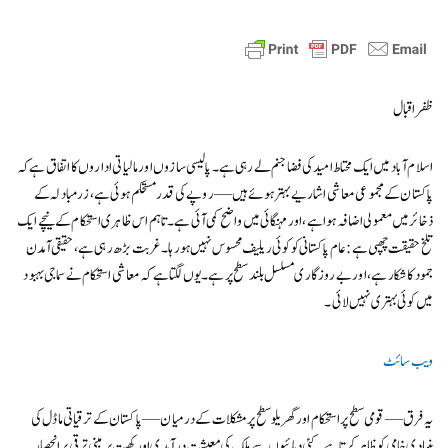
ظفر اقبال
اسلام آباد میں ایک محتاط امید کی فضا جنم لے رہی ہے۔ پالیسی سازوں اور مالیاتی اداروں کا اتفاق ہے کہ
پاکستان کے مجموعی معاشی اشاریے بہتر ہوئے ہیں — روپے کی قدر مستحکم ہوئی ہے، زرمبادلہ کے
ذخائر میں معمولی اضافہ ہوا ہے، اور مہنگائی میں واضح کمی آئی ہے۔ تاہم اس ظاہری استحکام کے نیچے ایک
تلخ حقیقت چھپی ہے: عام پاکستانی کو کوئی ریلیف محسوس نہیں ہو رہا۔ غربت بڑھ رہی ہے، حقیقی آمدن
جمود کا شکار ہے، اور بے روزگاری مسلسل بلند سطح پر ہے۔ یوں لگتا ہے کہ معاشی استحکام نے سماجی بہبود
میں کوئی بہتری نہیں لائی۔
ویب سائٹ
یہ فرق — قومی سطح پر استحکام اور گھریلو سطح پر مشکلات کے درمیان — پاکستان کے ترقیاتی ماڈل کی
بنیادی خامی کو ظاہر کرتا ہے۔ کئی دہائیوں سے ملک کی معیشت درآمدی اور کھپت پر مبنی ترقی پر انحصار