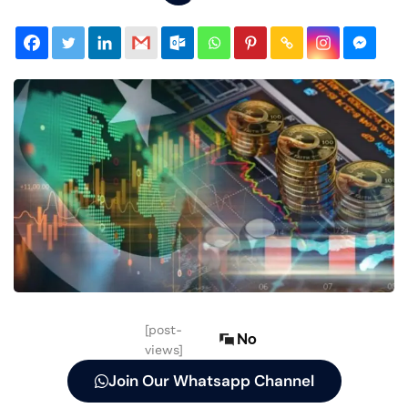
[post-
No
views]
Join Our Whatsapp Channel