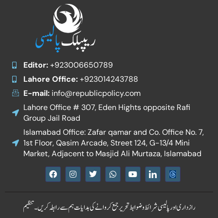
Editor:
+923006650789
Lahore Office:
+923014243788
E-mail:
info@republicpolicy.com
Lahore Office # 307, Eden Hights opposite Rafi
Group Jail Road
Islamabad Office: Zafar qamar and Co. Office No. 7,
1st Floor, Qasim Arcade, Street 124, G-13/4 Mini
Market, Adjacent to Masjid Ali Murtaza, Islamabad
F
I
T
W
Y
I
a
n
w
h
o
c
c
s
i
a
u
o
e
t
t
t
t
n
b
a
t
s
u
-
رازداری اور پالیسی
شرائط و ضوابط
تحریر جمع کروانے کی ہدایات
ہم سے رابطہ کریں۔
تنظیم
o
g
e
a
b
l
o
r
r
p
e
i