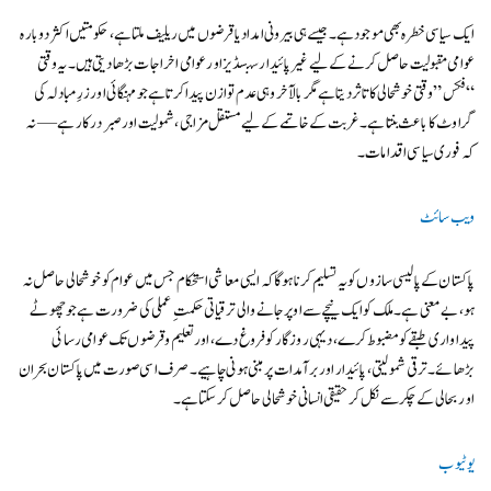
ایک سیاسی خطرہ بھی موجود ہے۔ جیسے ہی بیرونی امداد یا قرضوں میں ریلیف ملتا ہے، حکومتیں اکثر دوبارہ
عوامی مقبولیت حاصل کرنے کے لیے غیر پائیدار سبسڈیز اور عوامی اخراجات بڑھا دیتی ہیں۔ یہ وقتی
“فکس” وقتی خوشحالی کا تاثر دیتا ہے مگر بالآخر وہی عدم توازن پیدا کرتا ہے جو مہنگائی اور زرِ مبادلہ کی
گراوٹ کا باعث بنتا ہے۔ غربت کے خاتمے کے لیے مستقل مزاجی، شمولیت اور صبر درکار ہے — نہ
کہ فوری سیاسی اقدامات۔
ویب سائٹ
پاکستان کے پالیسی سازوں کو یہ تسلیم کرنا ہوگا کہ ایسی معاشی استحکام جس میں عوام کو خوشحالی حاصل نہ
ہو، بے معنی ہے۔ ملک کو ایک نیچے سے اوپر جانے والی ترقیاتی حکمتِ عملی کی ضرورت ہے جو چھوٹے
پیداواری طبقے کو مضبوط کرے، دیہی روزگار کو فروغ دے، اور تعلیم و قرضوں تک عوامی رسائی
بڑھائے۔ ترقی شمولیتی، پائیدار اور برآمدات پر مبنی ہونی چاہیے۔ صرف اسی صورت میں پاکستان بحران
اور بحالی کے چکر سے نکل کر حقیقی انسانی خوشحالی حاصل کر سکتا ہے۔
یوٹیوب