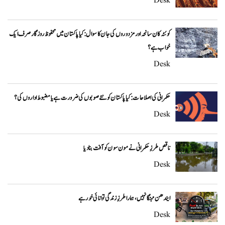
Desk
کوئٹہ کان سانحہ اور مزدوروں کی جان کا سوال: کیا پاکستان میں محفوظ روزگار صرف ایک
خواب ہے؟
Desk
حکمرانی کی اصلاحات: کیا پاکستان کو نئے صوبوں کی ضرورت ہے یا مضبوط اداروں کی؟
Desk
ناقص طرزِ حکمرانی نے مون سون کو آفت بنا دیا
Desk
ایندھن مہنگا نہیں، ہمارا طرزِ زندگی توانائی خور ہے
Desk