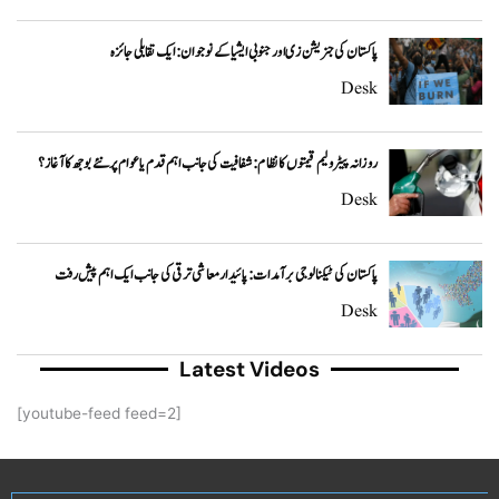
پاکستان کی جنریشن زی اور جنوبی ایشیا کے نوجوان: ایک تقابلی جائزہ
Desk
روزانہ پیٹرولیم قیمتوں کا نظام: شفافیت کی جانب اہم قدم یا عوام پر نئے بوجھ کا آغاز؟
Desk
پاکستان کی ٹیکنالوجی برآمدات: پائیدار معاشی ترقی کی جانب ایک اہم پیش رفت
Desk
Latest Videos
[youtube-feed feed=2]