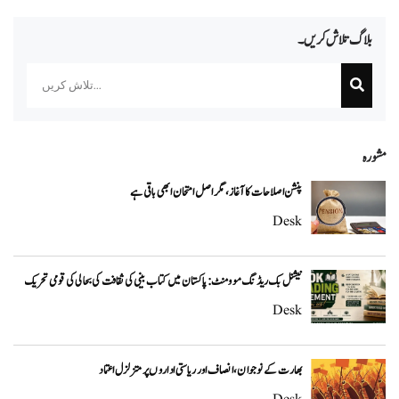
بلاگ تلاش کریں۔
Search
مشورہ
پنشن اصلاحات کا آغاز، مگر اصل امتحان ابھی باقی ہے
Desk
نیشنل بک ریڈنگ موومنٹ: پاکستان میں کتاب بینی کی ثقافت کی بحالی کی قومی تحریک
Desk
بھارت کے نوجوان، انصاف اور ریاستی اداروں پر متزلزل اعتماد