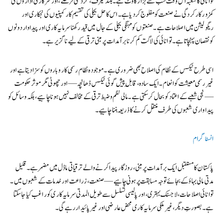
توانائی کا شعبہ اس وقت سب سے بڑا رکاوٹ ہے۔ بلند ٹیرف، گردشی قرضے، اور سرکاری اداروں کی
کمزور کارکردگی نے صنعت کو مفلوج کر دیا ہے۔ اس کا حل بجلی کی تقسیم کار کمپنیوں کی نجکاری اور
ریگولیشن میں اصلاحات ہے۔ صنعتوں کو مہنگی بجلی کے جال میں قید رکھنا سرمایہ کاری اور پیداوار دونوں
کو نقصان پہنچاتا ہے۔ توانائی کی لاگت کم کرنا برآمدات پر مبنی ترقی کے لیے ناگزیر ہے۔
اسی طرح ٹیکس کے نظام کی اصلاح بھی ضروری ہے۔ موجودہ نظام رسمی کاروباروں کو سزا دیتا ہے اور
غیر رسمی معیشت کو انعام۔ ایک سادہ، قابلِ پیش گوئی ٹیکس ڈھانچہ — اور چھوٹی مگر موثر حکومت
— نجی شعبے کے اعتماد کو بحال کر سکتی ہے۔ مالی نظم و ضبط ترقی کے مخالف نہیں ہونا چاہیے، بلکہ وسائل کو
پیداواری شعبوں کی طرف منتقل کرنے کا ذریعہ بننا چاہیے۔
انسٹاگرام
پاکستان کا مستقبل ایک برآمدات پر مبنی، روزگار پیدا کرنے والے ترقیاتی ماڈل میں مضمر ہے۔ قلیل
مدتی مالی بہاؤ کے بجائے توجہ مسابقت پر ہونی چاہیے — صنعت، زراعت اور خدمات کے شعبوں میں۔
توانائی اصلاحات، لاجسٹک بہتری، اور پالیسی تسلسل سے طویل المدتی سرمایہ کاری کو راغب کیا جا سکتا
ہے۔ بصورتِ دیگر، غیر ملکی سرمایہ کاری محض عارضی اور غیر پائیدار رہے گی۔