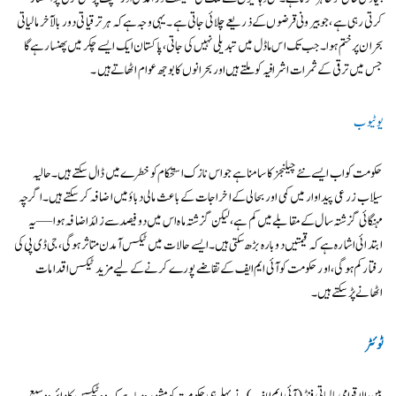
کرتی رہی ہے، جو بیرونی قرضوں کے ذریعے چلائی جاتی ہے۔ یہی وجہ ہے کہ ہر ترقیاتی دور بالآخر مالیاتی
بحران پر ختم ہوا۔ جب تک اس ماڈل میں تبدیلی نہیں کی جاتی، پاکستان ایک ایسے چکر میں پھنسا رہے گا
جس میں ترقی کے ثمرات اشرافیہ کو ملتے ہیں اور بحرانوں کا بوجھ عوام اٹھاتے ہیں۔
یوٹیوب
حکومت کو اب ایسے نئے چیلنجز کا سامنا ہے جو اس نازک استحکام کو خطرے میں ڈال سکتے ہیں۔ حالیہ
سیلاب زرعی پیداوار میں کمی اور بحالی کے اخراجات کے باعث مالی دباؤ میں اضافہ کرسکتے ہیں۔ اگرچہ
مہنگائی گزشتہ سال کے مقابلے میں کم ہے، لیکن گزشتہ ماہ اس میں دو فیصد سے زائد اضافہ ہوا — یہ
ابتدائی اشارہ ہے کہ قیمتیں دوبارہ بڑھ سکتی ہیں۔ ایسے حالات میں ٹیکس آمدن متاثر ہوگی، جی ڈی پی کی
رفتار کم ہوگی، اور حکومت کو آئی ایم ایف کے تقاضے پورے کرنے کے لیے مزید ٹیکس اقدامات
اٹھانے پڑ سکتے ہیں۔
ٹوئٹر