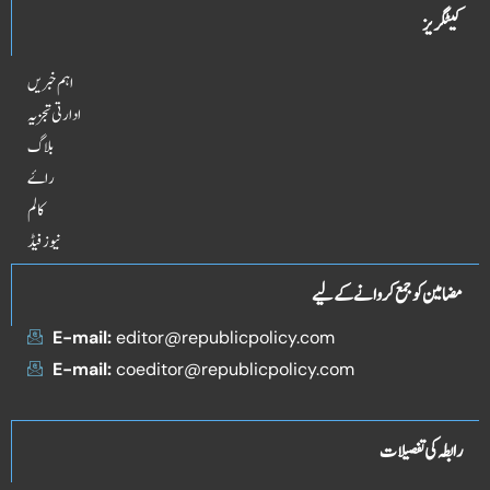
کیٹگریز
اہم خبریں
ادارتی تجزیہ
بلاگ
راۓ
کالم
نیوز فیڈ
مضامین کو جمع کروانے کے لیے
E-mail:
editor@republicpolicy.com
E-mail:
coeditor@republicpolicy.com
رابطہ کی تفصیلات