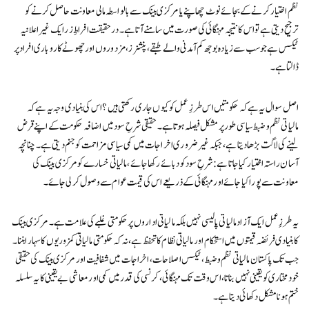
نظم اختیار کرنے کے بجائے نوٹ چھاپنے یا مرکزی بینک سے بالواسطہ مالی معاونت حاصل کرنے کو
ترجیح دیتی ہے تو اس کا نتیجہ مہنگائی کی صورت میں سامنے آتا ہے۔ درحقیقت افراطِ زر ایک غیر اعلانیہ
ٹیکس ہے جو سب سے زیادہ بوجھ کم آمدنی والے طبقے، پنشنرز، مزدوروں اور چھوٹے کاروباری افراد پر
ڈالتا ہے۔
اصل سوال یہ ہے کہ حکومتیں اس طرزِ عمل کو کیوں جاری رکھتی ہیں؟ اس کی بنیادی وجہ یہ ہے کہ
مالیاتی نظم و ضبط سیاسی طور پر مشکل فیصلہ ہوتا ہے۔ حقیقی شرحِ سود میں اضافہ حکومت کے اپنے قرض
لینے کی لاگت بڑھا دیتا ہے، جبکہ غیر ضروری اخراجات میں کمی سیاسی مزاحمت کو جنم دیتی ہے۔ چنانچہ
آسان راستہ اختیار کیا جاتا ہے: شرحِ سود کو دبائے رکھا جائے، مالیاتی خسارے کو مرکزی بینک کی
معاونت سے پورا کیا جائے اور مہنگائی کے ذریعے اس کی قیمت عوام سے وصول کر لی جائے۔
یہ طرزِ عمل ایک آزاد مالیاتی پالیسی نہیں بلکہ مالیاتی اداروں پر حکومتی غلبے کی علامت ہے۔ مرکزی بینک
کا بنیادی فریضہ قیمتوں میں استحکام اور مالیاتی نظام کا تحفظ ہے، نہ کہ حکومتی مالیاتی کمزوریوں کا سہارا بننا۔
جب تک پاکستان مالیاتی نظم و ضبط، ٹیکس اصلاحات، اخراجات میں شفافیت اور مرکزی بینک کی حقیقی
خودمختاری کو یقینی نہیں بناتا، اس وقت تک مہنگائی، کرنسی کی قدر میں کمی اور معاشی بے یقینی کا یہ سلسلہ
ختم ہونا مشکل دکھائی دیتا ہے۔