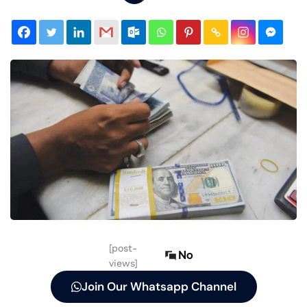
[post-
No
views]
Join Our Whatsapp Channel