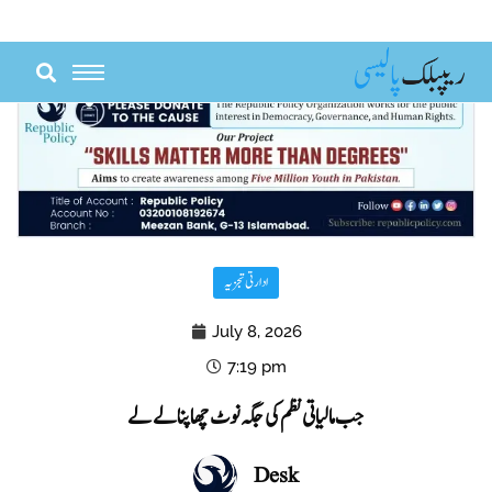
Skip
to
content
ادارتی تجزیہ
July 8, 2026
7:19 pm
جب مالیاتی نظم کی جگہ نوٹ چھاپنا لے لے
Desk