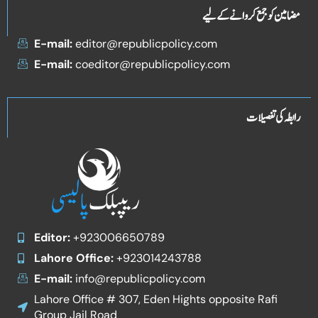
مضامین کو جمع کروانے کے لیے
E-mail:
editor@republicpolicy.com
E-mail:
coeditor@republicpolicy.com
رابطہ کی تفصیلات
Editor:
+923006650789
Lahore Office:
+923014243788
E-mail:
info@republicpolicy.com
Lahore Office # 307, Eden Hights opposite Rafi
Group Jail Road