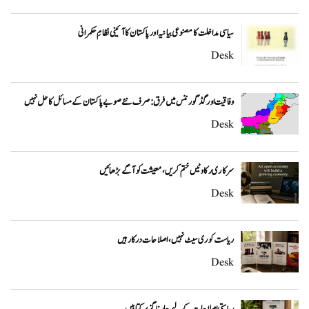
سیاسی مداخلت کا مصنوعی بیانیہ اور پاکستان کا آئینی نظامِ حکمرانی
Desk
وفاقیت اور گڈ گورننس میں فرق: صرف نئے صوبے پاکستان کے مسائل کا حل نہیں
Desk
سرکاری رکاوٹیں ختم کریں، معیشت کو آگے بڑھائیں
Desk
ریاست کو ری سیٹ نہیں، اصلاحات درکار ہیں
Desk
ریاستی اصلاحات کے لیے چار ناگزیر کتابیں