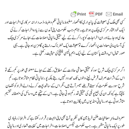
کسی بھی ملک کی معیشت کی پائیداری کا انحصار مضبوط مالیاتی نظم و ضبط، ذمہ دارانہ سرکاری اخراجات اور
ایک خودمختار مرکزی بینک پر ہوتا ہے۔ تاہم، جب حکومت اپنی آمدن سے زیادہ اخراجات کرنے کی
عادی ہو جائے اور ان اخراجات کو پورا کرنے کے لیے حقیقی مالیاتی اصلاحات کے بجائے مرکزی بینک
کی آسان مالی معاونت پر انحصار کرے تو معیشت ایک خطرناک راستے پر گامزن ہو جاتی ہے۔ یہی
صورتحال اس وقت پاکستان کے لیے ایک اہم پالیسی چیلنج کی حیثیت رکھتی ہے۔
اگر مرکزی بینک شرحِ سود کو حقیقی معاشی حالات کے مطابق رکھنے کے بجائے مصنوعی طور پر کم رکھے تو
اس کے اثرات صرف قرض لینے والوں تک محدود نہیں رہتے بلکہ پورا مالیاتی نظام متاثر ہوتا ہے۔ کم
شرحِ سود سے حکومت کو سستے قرضے میسر آتے ہیں، مگر اس کے ساتھ بچت کرنے والے افراد کو نقصان
پہنچتا ہے کیونکہ ان کی جمع پونجی کی حقیقی قدر کم ہوتی جاتی ہے۔ اس کے نتیجے میں وسائل کی منصفانہ تقسیم
متاثر ہوتی ہے اور مالیاتی منڈیوں میں بگاڑ پیدا ہوتا ہے۔
معروف ماہرِ معاشیات ملٹن فریڈمین کا یہ نظریہ آج بھی اپنی اہمیت برقرار رکھتا ہے کہ افراطِ زر بنیادی
طور پر ایک مالیاتی مظہر ہے۔ جب حکومت ٹیکس اصلاحات، اخراجات میں کفایت شعاری اور مالیاتی