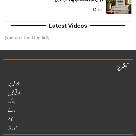
Desk
Latest Videos
[youtube-feed feed=2]
کیٹگریز
اہم خبریں
ادارتی تجزیہ
بلاگ
راۓ
کالم
نیوز فیڈ