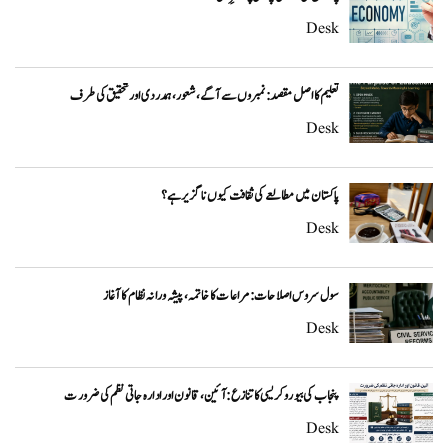
Desk
تعلیم کا اصل مقصد: نمبروں سے آگے، شعور، ہمدردی اور تحقیق کی طرف
Desk
پاکستان میں مطالعے کی ثقافت کیوں ناگزیر ہے؟
Desk
سول سروس اصلاحات: مراعات کا خاتمہ، پیشہ ورانہ نظام کا آغاز
Desk
پنجاب کی بیوروکریسی کا تنازع: آئین، قانون اور ادارہ جاتی نظم کی ضرورت
Desk