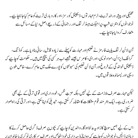
تکنیکی اور پیشہ ورانہ تربیت، نرم مہارتوں ، ڈیجیٹل کورسز، اور کاروباری تربیت کو عام کیا جانا چاہیے۔
نوجوانوں کو انٹرن شپ، پراجیکٹ بیسڈ لرننگ اور رہنمائی کے ذریعے اصل دنیا کے مسائل سے
متعارف کروایا جانا چاہیے۔
آن لائن لرننگ پلیٹ فارمز نے تعلیم اور مہارت کو پہلے سے زیادہ قابلِ رسائی بنا دیا ہے۔ کوڈنگ،
گرافک ڈیزائن، مواد نویسی، اور ای-کامرس جیسے شعبے اب ہر کسی کی پہنچ میں ہیں۔ حکومت کو چاہیے کہ
ڈیجیٹل خواندگی کے فروغ اور آن لائن تعلیم کی سہولتوں کو پورے ملک میں عام کرے، خاص طور پر
دیہی اور پسماندہ علاقوں میں۔
لیکن مہارت صرف ملازمت کے لیے نہیں، بلکہ عزتِ نفس، خود داری اور قومی ترقی کے لیے بھی
ضروری ہے۔ ایک ہنر مند قوم مشکلات کا مقابلہ کر سکتی ہے، تبدیلی کو اپنا سکتی ہے، اور ترقی کی راہ ہموار
کر سکتی ہے۔
اس کے لیے ہمیں سوچ کا زاویہ بدلنا ہوگا۔ والدین کو چاہیے کہ بچوں پر صرف ڈگری حاصل کرنے کا
دباؤ نہ ڈالیں، نوجوانوں کو چاہیے کہ وہ اپنی ذمہ داری خود اٹھائیں اور صرف سرکاری نوکری یا خاندان پر