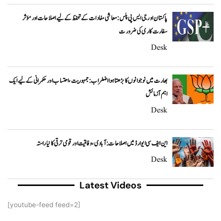
پاکستان اور جی ایس پی پلس: معاشی مفادات کے تحفظ کے لیے اصلاحات اور مؤثر
سفارت کاری کی ضرورت
Desk
بھارت میں نوجوانوں کا بڑھتا ہوا اضطراب: جمہوریت، احتساب اور حکمرانی کے لیے ایک
اہم آزمائش
Desk
این ایف سی ایوارڈ میں اصلاحات: آبادی، وفاقیت اور قومی ترقی کا نیا راستہ
Desk
Latest Videos
[youtube-feed feed=2]