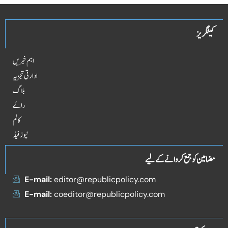
کیٹگریز
اہم خبریں
ادارتی تجزیہ
بلاگ
راۓ
کالم
نیوز فیڈ
مضامین کو جمع کروانے کے لیے
E-mail:
editor@republicpolicy.com
E-mail:
coeditor@republicpolicy.com