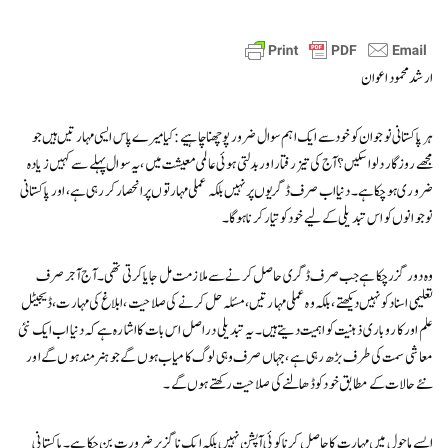
ارشد محمود اعوان
ہر پاکستانی نوجوان کو خود سے ایک اہم سوال ضرور پوچھنا چاہیے: کیا میرے پاس ایسی مہارتیں ہیں جو
مجھے روزگار دلوا سکیں؟ آج کی تیز رفتار اور بدلتی ہوئی عالمی معیشت میں، یہ سوال پہلے سے کہیں زیادہ
ضروری ہو چکا ہے۔ دنیا اب صرف ڈگریوں پر نہیں بلکہ عملی مہارتوں پر انحصار کر رہی ہے، اور پاکستانی
نوجوانوں کو اس تبدیلی کے لیے خود کو تیار کرنا ہوگا۔
وہ دور گزر چکا ہے جب صرف ڈگری حاصل کرنے سے ملازمت مل جایا کرتی تھی۔ آج آجر صرف
تعلیمی اسناد کو نہیں دیکھتے، بلکہ وہ عملی مہارتیں، مسئلہ حل کرنے کی صلاحیت، ابلاغ کی مہارت، ڈیجیٹل
علم اور کاروباری ذہنیت کو اہمیت دیتے ہیں۔ یہ تبدیلی دراصل اس بات کا اشارہ ہے کہ دنیا اب ایک نئی
معاشی سمت کی طرف بڑھ رہی ہے، جہاں صرف وہی لوگ کامیاب ہوں گے جو ہنر مند ہوں گے اور
نئے حالات کے مطابق خود کو ڈھالنے کی صلاحیت رکھتے ہوں گے۔
ایسے ماحول میں مہارت کا حاصل کرنا کوئی آپشن نہیں بلکہ ایک ناگزیر ضرورت بن چکا ہے۔ پاکستانی