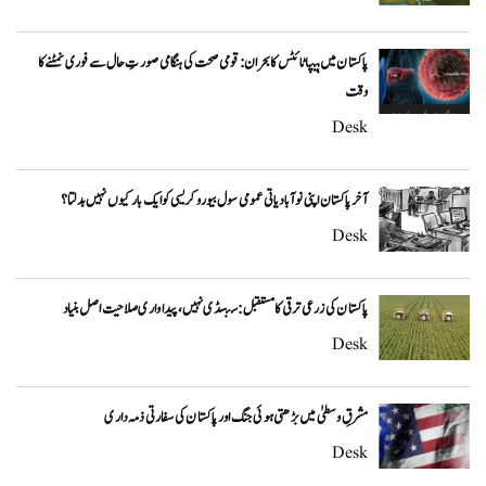
پاکستان میں ہیپاٹائٹس کا بحران: قومی صحت کی ہنگامی صورتِ حال سے فوری نمٹنے کا
وقت
Desk
آخر پاکستان اپنی نوآبادیاتی عمومی سول بیوروکریسی کو ایک بار کیوں نہیں بدلتا؟
Desk
پاکستان کی زرعی ترقی کا مستقبل: سبسڈی نہیں، پیداواری صلاحیت اصل بنیاد
Desk
مشرقِ وسطیٰ میں بڑھتی ہوئی جنگ اور پاکستان کی سفارتی ذمہ داری
Desk