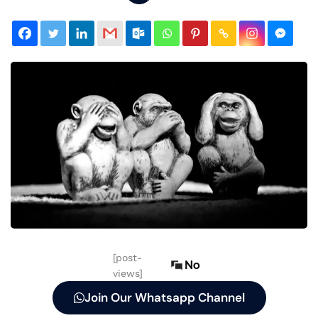
[post-
No
views]
Join Our Whatsapp Channel