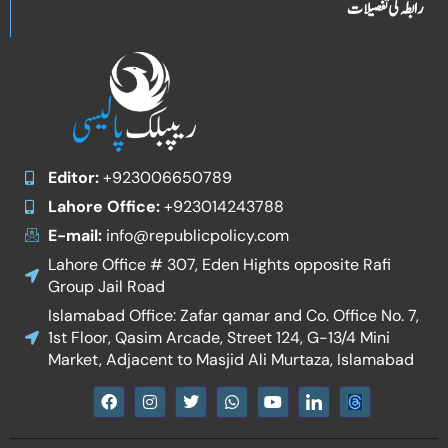
رابطہ کی تفصیلات
Editor:
+923006650789
Lahore Office:
+923014243788
E-mail:
info@republicpolicy.com
Lahore Office # 307, Eden Hights opposite Rafi
Group Jail Road
Islamabad Office: Zafar qamar and Co. Office No. 7,
1st Floor, Qasim Arcade, Street 124, G-13/4 Mini
Market, Adjacent to Masjid Ali Murtaza, Islamabad
F
I
T
W
Y
I
a
n
w
h
o
c
c
s
i
a
u
o
e
t
t
t
t
n