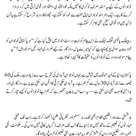
نوجوانوں کے لیے یہ مسئلہ صرف نوکری کا نہیں بلکہ خودمختاری، اعتماد اور قومی ترقی میں کردار ادا
کرنے کا ہے۔ ایک ہنر مند نوجوان اپنی محنت سے خود کما سکتا ہے، چھوٹا کاروبار شروع کر سکتا ہے یا آن
لائن بین الاقوامی سطح پر بھی کام کر سکتا ہے۔
ریپبلک پالیسی تھنک ٹینک نے اس پیغام کو بہت درست انداز میں پیش کیا ہے کہ “ہر پاکستانی نوجوان کو
خود سے یہ سوال پوچھنا چاہیے کہ کیا میرے پاس روزگار کے لیے ضروری مہارتیں موجود ہیں؟” یہ
پیغام موجودہ دور کے نوجوانوں کو حقیقت کا آئینہ دکھاتا ہے۔
پاکستان دنیا کے اُن ممالک میں شامل ہے جہاں نوجوان آبادی کی شرح سب سے زیادہ ہے۔ ملک کی 60
فیصد سے زائد آبادی 30 سال سے کم عمر ہے۔ یہ آبادی ملکی ترقی کا انجن بن سکتی ہے یا بے روزگاری اور
بدامنی کا سبب بھی بن سکتی ہے—یہ سب اس بات پر منحصر ہے کہ ہم اپنے نوجوانوں کو کیسے تیار کرتے
ہیں۔
بدقسمتی سے ہمارا تعلیمی نظام ابھی تک رٹہ سسٹم اور نظریاتی علم پر انحصار کرتا ہے۔ جب تک عملی
مہارتوں کو تعلیم کے ساتھ نہیں جوڑا جائے گا، تب تک صرف ڈگریاں کافی نہیں ہوں گی۔ حکومت، نجی
شعبہ، اور تعلیمی اداروں کو مشترکہ طور پر مہارت پر مبنی تعلیم کو فروغ دینا ہوگا۔