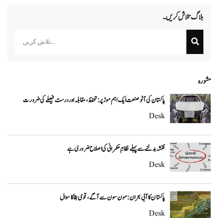
بلاگ تلاش کریں۔
Search
مشورہ
پاکستان کی آٹو صنعت ایک اہم موڑ پر: تحفظ، مقابلہ اور درست فیصلے کی ضرورت
Desk
نقشہ بدلنے سے پہلے نظامِ حکمرانی کی اصلاح ضروری ہے
Desk
پاکستان کا آبی بحران: مون سون سے آگے، قومی بقا کا سوال
Desk