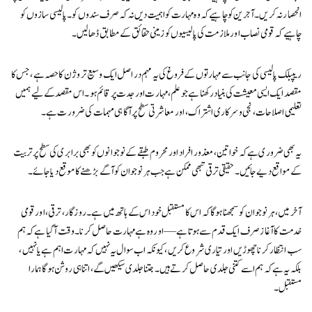
انحصار نہ کریں۔ آجرین کو چاہیے کہ وہ مہارت کو اہمیت دیں نہ کہ صرف سندوں کو۔ پالیسی سازوں کو
چاہیے کہ قومی نصاب اور ملازمت کی پالیسیوں کو زمینی حقائق کے مطابق ڈھالیں۔
ریپبلک پالیسی کی جانب سے مہارتوں کے فروغ کی یہ مہم دراصل ایک وسیع تر وژن کا حصہ ہے، جس کا
مقصد ایک ایسی معیشت کی بنیاد رکھنا ہے جو علم، مہارت اور جدت پر قائم ہو۔ اس مقصد کے لیے ہمیں
تعلیمی اصلاحات، نجی و سرکاری اشتراک، اور معاشرتی سطح پر آگاہی مہمات کی ضرورت ہے۔
یہ بھی ضروری ہے کہ خواتین، معذور افراد اور محروم طبقے کے نوجوانوں کو بھی برابری کی سطح پر تربیت
کے مواقع دیے جائیں۔ حقیقی ترقی تبھی ممکن ہے جب ہر نوجوان کو آگے بڑھنے کا موقع دیا جائے۔
آخر میں، ہر نوجوان کو سمجھنا ہوگا کہ اس کا مستقبل خود اس کے ہاتھ میں ہے۔ روزگار، ترقی، اور قومی
خدمت کا آغاز صرف ایک قدم سے ہوتا ہے—اور وہ ہے مہارت حاصل کرنا۔ وقت آ گیا ہے کہ ہم
سب انتظار کرنا چھوڑیں اور تیاری شروع کریں، کیونکہ اب سوال یہ نہیں کہ مہارت اہم ہے یا نہیں،
بلکہ یہ ہے کہ ہم اسے کتنی جلدی حاصل کرتے ہیں۔ جتنا جلدی سیکھیں گے، اتنا ہی روشن ہوگا ہمارا
مستقبل۔