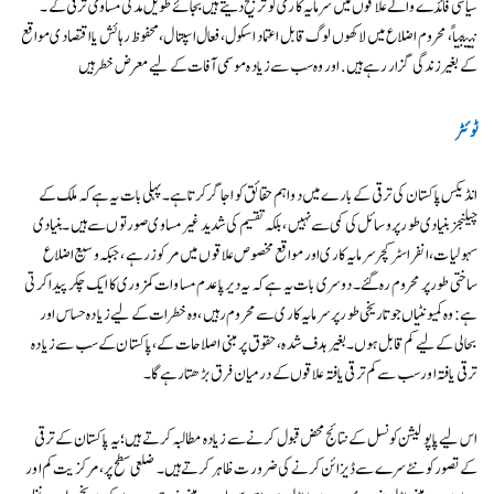
سیاسی فائدے والے علاقوں میں سرمایہ کاری کو ترجیح دیتے ہیں بجائے طویل مدتی مساوی ترقی کے۔
نتیجتاً، محروم اضلاع میں لاکھوں لوگ قابل اعتماد اسکول، فعال اسپتال، محفوظ رہائش یا اقتصادی مواقع
کے بغیر زندگی گزار رہے ہیں. اور وہ سب سے زیادہ موسمی آفات کے لیے معرض خطر ہیں
ٹوئٹر
انڈیکس پاکستان کی ترقی کے بارے میں دو اہم حقائق کو اجاگر کرتا ہے۔ پہلی بات یہ ہے کہ ملک کے
چیلنجز بنیادی طور پر وسائل کی کمی سے نہیں، بلکہ تقسیم کی شدید غیر مساوی صورتوں سے ہیں۔ بنیادی
سہولیات، انفراسٹرکچر سرمایہ کاری اور مواقع مخصوص علاقوں میں مرکوز رہے، جبکہ وسیع اضلاع
ساختی طور پر محروم رہ گئے۔ دوسری بات یہ ہے کہ یہ دیرپا عدم مساوات کمزوری کا ایک چکر پیدا کرتی
ہے: وہ کمیونٹیاں جو تاریخی طور پر سرمایہ کاری سے محروم رہیں، وہ خطرات کے لیے زیادہ حساس اور
بحالی کے لیے کم قابل ہوں۔ بغیر ہدف شدہ، حقوق پر مبنی اصلاحات کے، پاکستان کے سب سے زیادہ
ترقی یافتہ اور سب سے کم ترقی یافتہ علاقوں کے درمیان فرق بڑھتا رہے گا۔
اس لیے پاپولیشن کونسل کے نتائج محض قبول کرنے سے زیادہ مطالبہ کرتے ہیں؛ یہ پاکستان کے ترقی
کے تصور کو نئے سرے سے ڈیزائن کرنے کی ضرورت ظاہر کرتے ہیں۔ ضلعی سطح پر، مرکزیت کم اور