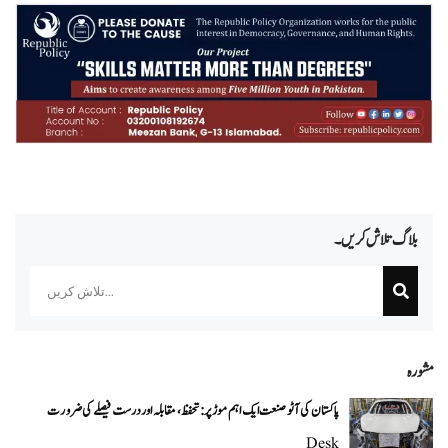
بلاگ تلاش کریں۔
Search
مشورہ
پاکستان کی آٹو صنعت ایک اہم موڑ پر: تحفظ، مقابلہ اور درست فیصلے کی ضرورت
Desk