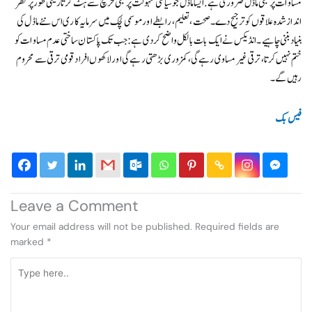
مساوات پر مبنی ماڈل ضروری ہے. ایسا ماڈل جو سیاسی سہولت پر مبنی خرچ سے ہٹ کر تاریخی طور پر نظر
انداز شدہ علاقوں کو ترجیح دے۔ صحت، تعلیم، رابطے اور موسمی لچک میں سرمایہ کاری اس نئے ماڈل کی
بنیاد بننی چاہیے۔ انڈیکس نے ایک بات بالکل واضح کر دی ہے: جب تک پاکستان ساختی عدم مساوات کو
ختم نہیں کرتا، ترقی غیر مساوی رہے گی، کمزوری بڑھتی رہے گی اور لاکھوں افراد قومی ترقی سے محروم
رہیں گے۔
فیس بک
Leave a Comment
Your email address will not be published.
Required fields are
marked
*
Type
here..