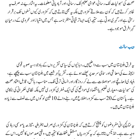
صحت کی سہولیات تک رسائی، عوامی تعلیم تک رسائی، اور آبادیاتی معلومات۔ یہ اشاریے نہ صرف یہ
ظاہر کرتے ہیں کہ کون سے علاقے کمزور ہیں بلکہ یہ بھی بتاتے ہیں کہ کمزوری کیوں نسلوں تک برقرار
رہتی ہے اور گہری ہوتی ہے۔ نتیجہ ایک ایسا ترقیاتی منظرنامہ ہے جس میں امتیاز اور محرومی کے درمیان
گہرا فرق موجود ہے۔
ویب سائٹ
یہ فرق بلوچستان میں سب سے واضح ہیں۔ دہائیوں کی سیاسی تقریروں کے باوجود، یہ صوبہ قومی
ایجنڈے کی معاشی اور سماجی سرحد پر پھنسے ہوئے ہے۔ تقریباً ہر شعبے میں بلوچستان سب سے پیچھے ہے،
بنیادی ڈھانچے اور مواصلات سے لے کر روزگار اور انسانی ترقی تک۔ مناسب رہائش، قابل اعتماد صحت
کی سہولیات، معیاری تعلیم یا اقتصادی مواقع کی کمی ایک فطری کمزوری نہیں بلکہ نظامی حکمرانی کی ناکامی
ہے۔ پاکستان کے 20 سب سے کمزور اضلاع میں رہنے والے 10 ملین لوگوں میں سے نصف سے زیادہ
بلوچستان میں ہیں۔
یہ نتائج پرانی مفروضوں کو چیلنج کرتے ہیں کہ بلوچستان کی کمزوری صرف جغرافیہ، تنازعہ یا موسمی دباؤ کی
وجہ سے ہے۔ انڈیکس بتاتا ہے کہ یہ کمزوریاں مستقل غفلت کا نتیجہ ہیں، وقتی صدموں کا نہیں۔ اس کے