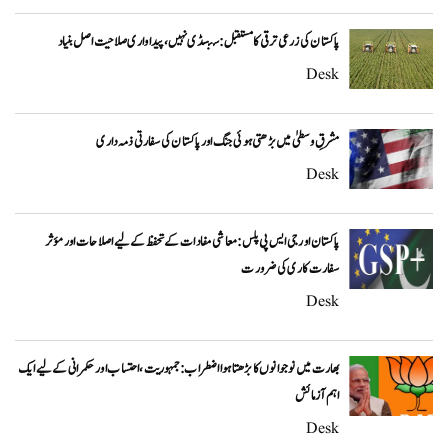
پاکستان کی زرعی ترقی کا مستقبل: سبسڈی نہیں، پیداواری صلاحیت اصل بنیاد
Desk
مشرقِ وسطیٰ میں بڑھتی ہوئی جنگ اور پاکستان کی سفارتی ذمہ داری
Desk
پاکستان اور جی ایس پی پلس: معاشی مفادات کے تحفظ کے لیے اصلاحات اور مؤثر
سفارت کاری کی ضرورت
Desk
بھارت میں نوجوانوں کا بڑھتا ہوا اضطراب: جمہوریت، احتساب اور حکمرانی کے لیے ایک
اہم آزمائش
Desk