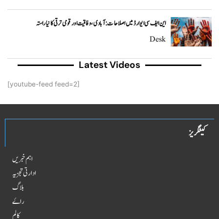
این ایف سی ایوارڈ میں اصلاحات: آبادی، وفاقیت اور قومی ترقی کا نیا راستہ
Desk
Latest Videos
[youtube-feed feed=2]
کیٹگریز
اہم خبریں
ادارتی تجزیہ
بلاگ
راۓ
کالم