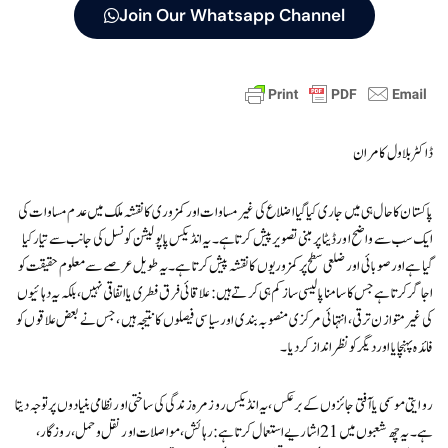
Join Our Whatsapp Channel
ڈاکٹر بلاول کامران
پاکستان کا حال ہی میں جاری کیا گیا اضلاع کی غیر مساوات اور کمزوری کا نقشہ ملک میں عدم مساوات کی
ایک سب سے واضح اور ڈیٹا پر مبنی تصویر پیش کرتا ہے۔ یہ انڈیکس پاپولیشن کونسل کی جانب سے تیار کیا
گیا ہے اور صوبائی اور ضلعی سطح پر کمزوریوں کا نقشہ پیش کرتا ہے۔ یہ طویل عرصے سے معلوم حقیقت کو
اجاگر کرتا ہے جس کا سامنا پالیسی ساز کم ہی کرتے ہیں: علاقائی فرق فطری یا اتفاقی نہیں، بلکہ یہ دہائیوں
کی غیر متوازن ترقی، انتہائی مرکزی منصوبہ بندی اور سیاسی فیصلوں کا نتیجہ ہیں، جس نے بعض علاقوں کو
فائدہ پہنچایا اور دیگر کو نظر انداز کر دیا۔
روایتی موسمی یا آفتی جائزوں کے برعکس، یہ انڈیکس روزمرہ زندگی کی ساختی اور نظامی بنیادوں پر توجہ دیتا
ہے۔ یہ چھ شعبوں میں 21 اشاریے استعمال کرتا ہے: رہائش، مواصلات اور نقل و حمل، روزگار،