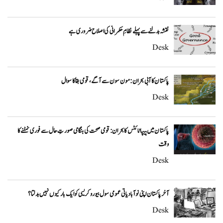
نقشہ بدلنے سے پہلے نظامِ حکمرانی کی اصلاح ضروری ہے
Desk
پاکستان کا آبی بحران: مون سون سے آگے، قومی بقا کا سوال
Desk
پاکستان میں ہیپاٹائٹس کا بحران: قومی صحت کی ہنگامی صورتِ حال سے فوری نمٹنے کا
وقت
Desk
آخر پاکستان اپنی نوآبادیاتی عمومی سول بیوروکریسی کو ایک بار کیوں نہیں بدلتا؟
Desk