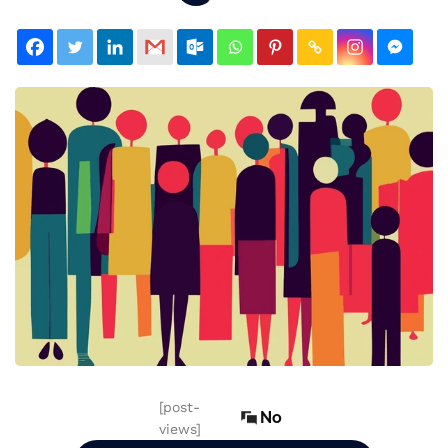
[post-
No
views]