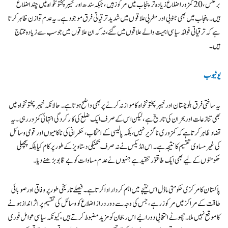
برعکس، 20 کمزور اضلاع زیادہ تر پنجاب میں مرکوز ہیں، جبکہ سندھ اور خیبر پختونخواہ میں چند اضلاع
ہیں۔ پنجاب میں بھی جنوبی اور مغربی علاقوں میں شدید ترقیاتی فرق موجود ہے۔ یہ عدم توازن ظاہر کرتا
ہے کہ ترقیاتی فوائد سیاسی اہمیت والے علاقوں میں گئے، نہ کہ ان علاقوں میں جو سب سے زیادہ محتاج
ہیں۔
یوٹیوب
یہ ساختی فرق بلوچستان اور خیبر پختونخواہ کا موازنہ کرنے پر بھی واضح ہوتا ہے۔ حالانکہ خیبر پختونخواہ میں
بھی تنازعات اور بحران کی تاریخ ہے، لیکن اس کے صرف ایک ضلع کی کارکردگی انتہائی کمزور رہی۔ یہ
تضاد ظاہر کرتا ہے کہ کمزوری ناگزیر نہیں، بلکہ پالیسی کے انتخاب، حکمرانی کی ناکامیوں اور قومی وسائل
کی غیر مساوی تقسیم کا نتیجہ ہے۔ اس انڈیکس نے نہ صرف تکنیکی دستاویز کے طور پر کام کیا بلکہ پچھلی
حکومتوں کے لیے بھی ایک طاقتور تنقید ہے جنہوں نے عدم مساوات کو بے قابو بڑھنے دیا۔
پاکستان کا مرکزی حکومتی ماڈل اس نتیجے میں اہم کردار ادا کرتا ہے۔ فیصلے تاریخی طور پر وفاقی اور صوبائی
طاقت کے مراکز میں مرکوز رہے، جس کی وجہ سے دور دراز اضلاع کو وسائل کی تقسیم پر اثر انداز ہونے
کا موقع نہیں ملا۔ چھوٹے انتخابی دورانیے اس رجحان کو مزید مضبوط کرتے ہیں، کیونکہ سیاسی عوامل فوری