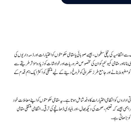
ے انتظامیہ کی نچلی سطحوں، جیسے صوبائی یا مقامی حکومتوں کو اختیارات اور ذمہ داریوں کی
بنانا اور مقامی کمیونٹیز کو ان کی مخصوص ضروریات اور خواہشات کو زیادہ مؤثر طریقے سے
 مضبوط بنانے اور جامع طرز حکمرانی کو فروغ دینے کے لیے منتقلی کو اکثر ایک اہم قدم کے
ی اداروں کو انتظامی اختیارات کا وفد شامل ہوتا ہے۔ یہ مقامی حکومتوں کو اپنے معاملات خود
ہمی جیسے کہ تعلیم، صحت کی دیکھ بھال، اور بنیادی ڈھانچے کی ترقی۔ انتظامی منتقلی مقامی
کو بڑھاتی ہے۔