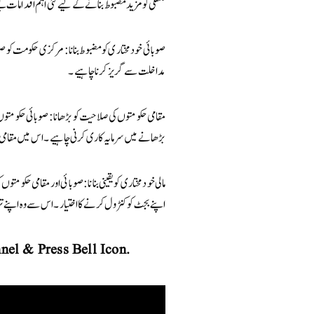
منتقلی کو مزید مضبوط بنانے کے لیے کئی اہم اقدامات کی
صوبائی خود مختاری کو مضبوط بنانا: مرکزی حکومت کو ص
مداخلت سے گریز کرنا چاہیے۔
مقامی حکومتوں کی صلاحیت کو بڑھانا: صوبائی حکومتوں
بڑھانے میں سرمایہ کاری کرنی چاہیے۔ اس میں مقامی ح
مالی خودمختاری کو یقینی بنانا: صوبائی اور مقامی حکوم
اپنے بجٹ کو کنٹرول کرنے کا اختیار۔ اس سے وہ اپنے ت
nel & Press Bell Icon.