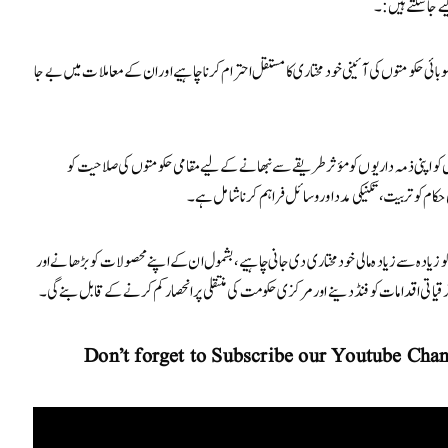
ے جا سکتے ہیں:۔
وبائی حکومتوں کی آئینی خودمختاری کا مستقل احترام کرنا چاہیے اور ان کے معاملات میں بے جا
 کو اپنی ذمہ داریوں کو مؤثر طریقے سے نبھانے کے لیے مقامی حکومتوں کی صلاحیت کو
کام کو تربیت، تکنیکی مدد اور وسائل فراہم کرنا شامل ہے۔
توں کو زیادہ سے زیادہ مالی خودمختاری دی جانی چاہیے، بشمول ان کے اپنے محصولات کو بڑھانے اور
رقیاتی اقدامات کو فنڈ دینے اور مرکزی حکومت کی منتقلی پر انحصار کم کرنے کے قابل بنے گی۔
Don’t forget to Subscribe our Youtube Chan