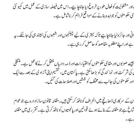
کت اور مشغولیت کو فعال طور پر فروغ دیا جانا چاہیے۔ اس میں فیصلہ سازی کے عمل میں کمیونٹی
امی حکومتوں کو جوابدہ بنانے کے مواقع فراہم کرنا شامل ہے۔
ی اور جائزہ لیا جانا چاہیے تاکہ بہتری کے لیے چیلنجوں اور شعبوں کی نشاندہی کی جا سکے۔ یہ
ی ہے اور اپنے مطلوبہ مقاصد کو حاصل کر رہی ہے۔
سے صوبوں اور مقامی حکومتوں کو اختیارات اور ذمہ داریاں منتقل کرنے کا عمل ہے۔ منتقلی
 کی شرکت اور نمائندگی کو بڑھا سکتی ہے۔ پاکستان میں، تقسیم اپنی آزادی کے بعد سے ایک
وں اور حکومتوں کی جانب سے مختلف کوششیں اور اصلاحات کی گئیں۔
ستان کے سرکاری ڈھانچے میں انحراف کو نافذ کر سکتی ہیں۔ مقننہ قانون ساز ادارہ ہے جو عوام
 شاخ ہے جو مقننہ کے بنائے ہوئے قوانین اور پالیسیوں کو نافذ کرتی ہے۔ تقرری میں مقننہ
ی ہے۔