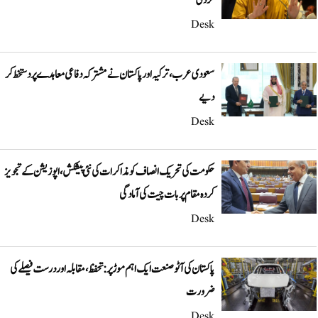
کر دی
Desk
سعودی عرب، ترکیہ اور پاکستان نے مشترکہ دفاعی معاہدے پر دستخط کر
دیے
Desk
حکومت کی تحریک انصاف کو مذاکرات کی نئی پیشکش، اپوزیشن کے تجویز
کردہ مقام پر بات چیت کی آمادگی
Desk
پاکستان کی آٹو صنعت ایک اہم موڑ پر: تحفظ، مقابلہ اور درست فیصلے کی
ضرورت
Desk