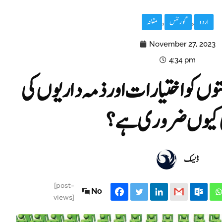
اردو
,
گورننس
,
مقننہ
November 27, 2023
4:34 pm
توں کو اختیارات اور ذمہ داریوں کی
ی کیوں ضروری ہے؟
ڈیسک
[post-
No
views]