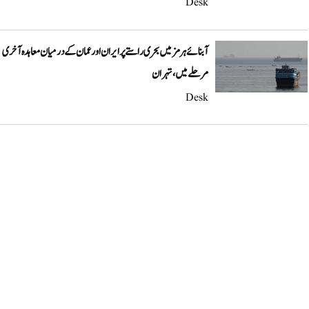
Desk
آبنائے ہرمز میں بحری راستے پر ایران اور عمان کے درمیان معاہدہ آخری
مرحلے میں، تہران
Desk