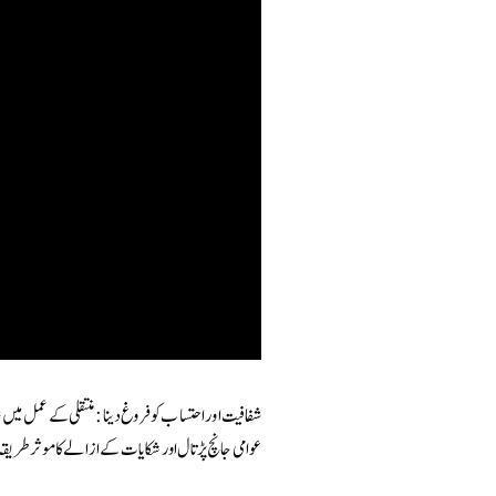
شفافیت اور احتساب کو فروغ دینا: منتقلی کے عمل میں ش
عوامی جانچ پڑتال اور شکایات کے ازالے کا موثر طریق