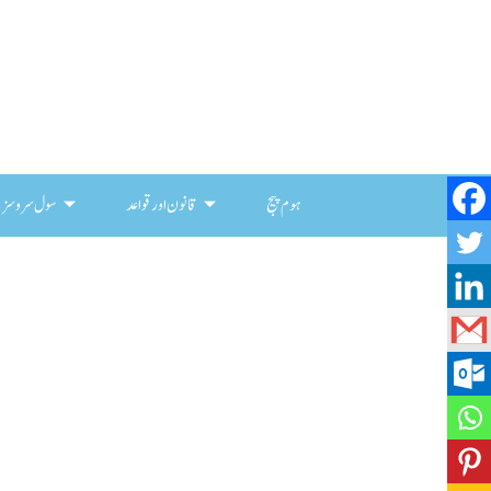
ہوم پیج
قانون اور قواعد
سول سروسز