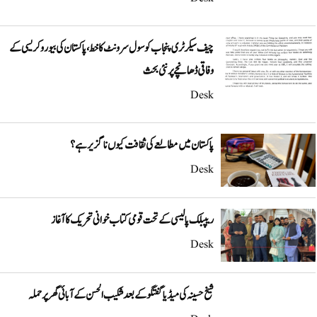
چیف سیکرٹری پنجاب کو سول سرونٹ کا خط، پاکستان کی بیوروکریسی کے
وفاقی ڈھانچے پر نئی بحث
Desk
پاکستان میں مطالعے کی ثقافت کیوں ناگزیر ہے؟
Desk
ریپبلک پالیسی کے تحت قومی کتاب خوانی تحریک کا آغاز
Desk
شیخ حسینہ کی میڈیا گفتگو کے بعد شکیب الحسن کے آبائی گھر پر حملہ