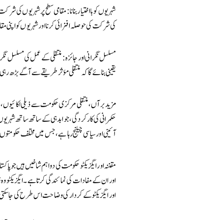
شہریوں کو بااختیار بنانا: مقامی سطح پر شہریوں کی شر
کی شرکت کی حوصلہ افزائی کرنا اور شہریوں کو اپنی مق
مسلسل نگرانی اور جائزہ: منتقلی کے عمل کی مسلسل نگران
یقینی بنائے گا کہ منتقلی مؤثر طریقے سے آگے بڑھ رہ
مزید برآں، منتقلی مرکزی حکومت سے ذیلی اکائیوں، جی
حکمرانی کی کارکردگی، جوابدہی کے ساتھ ساتھ شہریوں
آئینی اور سیاسی چیلنج رہا ہے، جس میں مختلف حکومت
مقننہ اور ایگزیکٹو حکومت کی دو اہم شاخیں ہیں جو پاک
اور ان کے مفادات کی نمائندگی کرتا ہے۔ ایگزیکٹو وہ
اور ایگزیکٹو کے کردار کی وضاحت اس طرح کی جا سکت