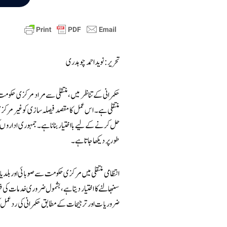
تحریر: نوید احمد چوہدری
حکمرانی کے تناظر میں، منتقلی سے مراد مرکزی حکومت س
منتقلی ہے۔ اس عمل کا مقصد فیصلہ سازی کو غیر مرکزی 
حل کرنے کے لیے بااختیار بنانا ہے۔ جمہوری اداروں کو
طور پر دیکھا جاتا ہے۔
انتظامی منتقلی میں مرکزی حکومت سے صوبائی اور بلدیات
سنبھالنے کا اختیار دیتا ہے، بشمول ضروری خدمات کی فرا
ضروریات اور ترجیحات کے مطابق حکمرانی کی ردعمل 