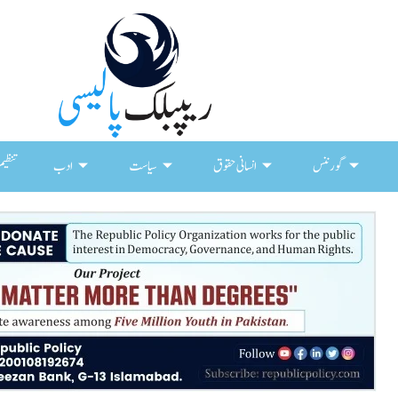
گورننس
انسانی حقوق
سیاست
ادب
تنظیم