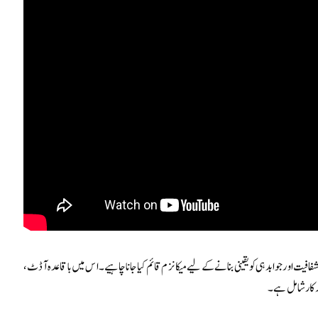
فافیت اور جوابدہی کو یقینی بنانے کے لیے میکانزم قائم کیا جانا چاہیے۔ اس میں باقاعدہ آڈٹ،
ہ کار شامل ہے۔