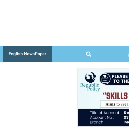
Skip
to
content
English NewsPaper