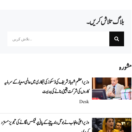
بلاگ تلاش کریں۔
Search
مشورہ
وزیراعظم شہباز شریف کی ڈسکوز کی نجکاری میں عالمی معیار کے سرمایہ
کاروں کی شرکت یقینی بنانے کی ہدایت
Desk
وزیراعلیٰ پنجاب نے بوتل بند پینے کے پانی پر ٹیکس لگانے کی تجویز مسترد