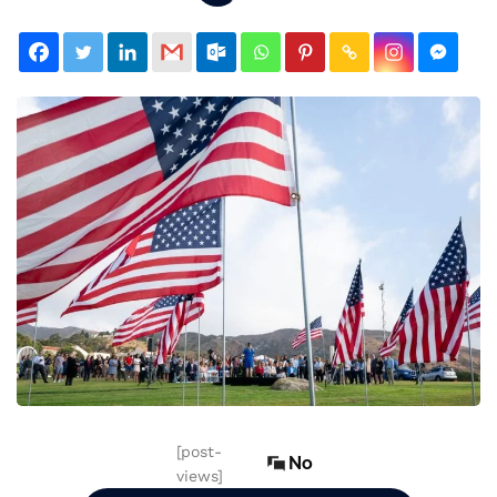
[post-
No
views]