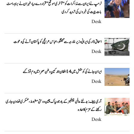
ٹرمپ نے ایران سے مذاکرات کو “آخری موقع” قرار دے دیا، تہران نے براہِ راست
بات چیت کی خبروں کی تردید کر دی
Desk
اسحاق ڈار کی ایرانی وزیر خارجہ سے گفتگو، عباس عراقچی کو پاکستان آنے کی دعوت
Desk
ایران جانے کی کوشش میں 14 افغان تارکینِ وطن صحرا میں دم توڑ گئے
Desk
آرمی چیف: بدلتے عالمی چیلنجز کے باوجود پاک چین دوستی مضبوط، عسکری تعاون جاری
رکھنے کے عزم کا اعادہ
Desk