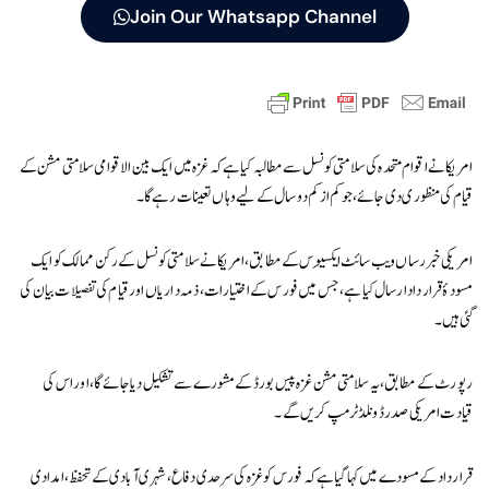
Join Our Whatsapp Channel
امریکا نے اقوام متحدہ کی سلامتی کونسل سے مطالبہ کیا ہے کہ غزہ میں ایک بین الاقوامی سلامتی مشن کے
قیام کی منظوری دی جائے، جو کم از کم دو سال کے لیے وہاں تعینات رہے گا۔
امریکی خبررساں ویب سائٹ ایکسِیوس کے مطابق، امریکا نے سلامتی کونسل کے رکن ممالک کو ایک
مسودۂ قرارداد ارسال کیا ہے، جس میں فورس کے اختیارات، ذمہ داریاں اور قیام کی تفصیلات بیان کی
گئی ہیں۔
رپورٹ کے مطابق، یہ سلامتی مشن غزہ پیس بورڈ کے مشورے سے تشکیل دیا جائے گا، اور اس کی
قیادت امریکی صدر ڈونلڈ ٹرمپ کریں گے۔
قرارداد کے مسودے میں کہا گیا ہے کہ فورس کو غزہ کی سرحدی دفاع، شہری آبادی کے تحفظ، امدادی