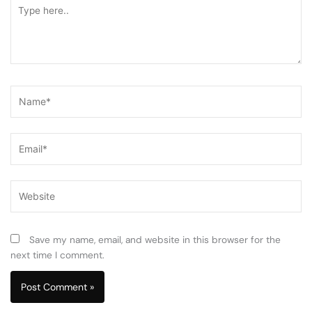
Type
here..
Name*
Email*
Website
Save my name, email, and website in this browser for the
next time I comment.