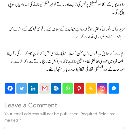
راہداریوں کے انتظام، فلسطینی پولیس کی تربیت اور علاقے کو غیر عسکری بنانے کی ذمہ داریاں سونپی
جائیں گی۔
مزید برآں، فورس کو اختیار ہوگا کہ وہ اپنے مینڈیٹ کے مطابق بین الاقوامی قوانین کے دائرے میں
رہتے ہوئے تمام ضروری اقدامات کرے۔
رپورٹ کے مطابق، یہ فورس امن مشن کے بجائے ایک نفاذی مشن کے طور پر کام کرے گی، جس کا
مقصد غزہ میں عبوری حفاظتی نظام کو یقینی بنانا ہے تاکہ اسرائیل بتدریج علاقے سے انخلا کرے اور
اصلاحات کے بعد فلسطینی اتھارٹی انتظامی ذمہ داریاں سنبھال سکے۔
Leave a Comment
Your email address will not be published.
Required fields are
marked
*