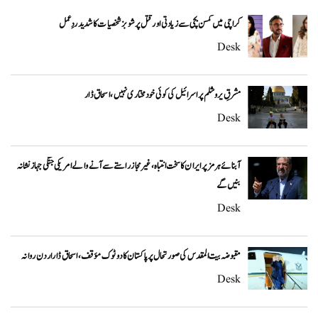
کراچی میں کمسن بچی سے زیادتی اور قتل پر شوبز شخصیات کا شدید ردِعمل
Desk
مشرقِ یروشلم پر اسرائیل کی کوئی خودمختاری نہیں، اسحاق ڈار
Desk
آبنائے ہرمز پر ایران کا سخت انتباہ، غیر مجاز راستے سے آنے والے امریکی جنگی جہاز نشانہ
بنیں گے
Desk
مقبوضہ بیت المقدس کی صورتحال پر پاکستان کا دوٹوک مؤقف، اسحاق ڈار اردن روانہ
Desk