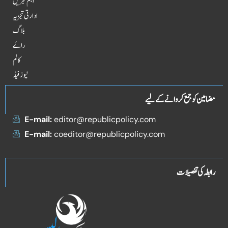
اہم خبریں
ادارتی تجزیہ
بلاگ
راۓ
کالم
نیوز فیڈ
مضامین کو جمع کروانے کے لیے
E-mail:
editor@republicpolicy.com
E-mail:
coeditor@republicpolicy.com
رابطہ کی تفصیلات