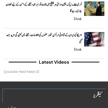
آرمی چیف: پاک چین دوستی ہر چیلنج میں ثابت قدم رہی، خطے کے امن کے لیے تعاون
جاری رہے گا
Desk
امریکا کی ایران کے توانائی مراکز پر ممکنہ حملوں کی اطلاعات، خطے میں کشیدگی مزید بڑھ
گئی
Desk
Latest Videos
[youtube-feed feed=2]
کیٹگریز