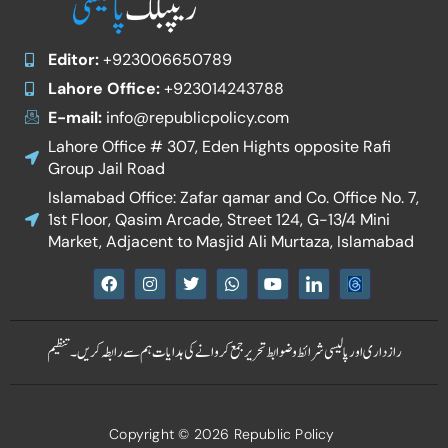
Editor:
+923006650789
Lahore Office:
+923014243788
E-mail:
info@republicpolicy.com
Lahore Office # 307, Eden Hights opposite Rafi
Group Jail Road
Islamabad Office: Zafar qamar and Co. Office No. 7,
1st Floor, Qasim Arcade, Street 124, G-13/4 Mini
Market, Adjacent to Masjid Ali Murtaza, Islamabad
F
I
T
W
Y
I
a
n
w
h
o
c
c
s
i
a
u
o
e
t
t
t
t
n
b
a
t
s
u
-
رازداری اور پالیسی
شرائط و ضوابط
تحریر جمع کروانے کی ہدایات
ہم سے رابطہ کریں۔
تنظیم
o
g
e
a
b
l
o
r
r
p
e
i
k
a
p
n
m
k
e
Copyright © 2026 Republic Policy
d