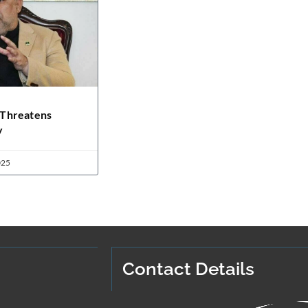
Threatens
y
025
Contact Details