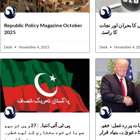
Republic Policy Magazine October
کا بحران اور نجات
2025
کا راستہ
Desk
November 4, 2025
Desk
November 4, 2
ات پر ردعمل: خفیہ
پی ٹی آئی انتباہ: 27ویں ترمیم
 دعویٰ بے بنیاد قرار
صوبائی خودمختاری کے لیے خطرہ
بن سکتی ہے