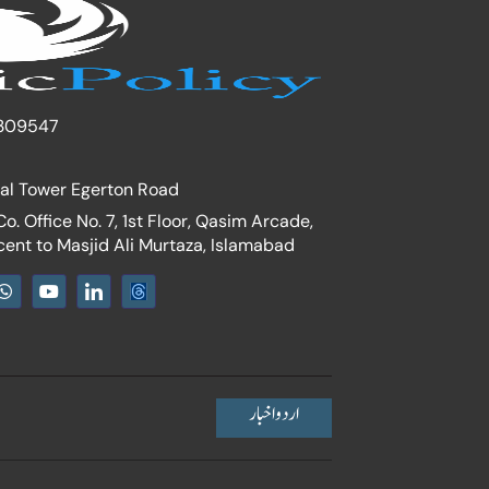
309547
nal Tower Egerton Road
. Office No. 7, 1st Floor, Qasim Arcade,
cent to Masjid Ali Murtaza, Islamabad
W
Y
I
h
o
c
a
u
o
t
t
n
s
u
-
a
b
l
p
e
i
p
n
اردو اخبار
k
e
d
i