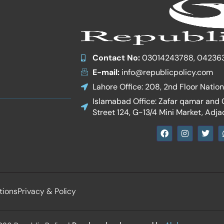
Contact No:
03014243788, 04236
E-mail:
info@republicpolicy.com
Lahore Office: 208, 2nd Floor Natio
Islamabad Office: Zafar qamar and Co
Street 124, G-13/4 Mini Market, Adja
F
I
T
a
n
w
c
s
i
e
t
t
b
a
t
o
g
e
o
r
r
k
a
tions
Privacy & Policy
m