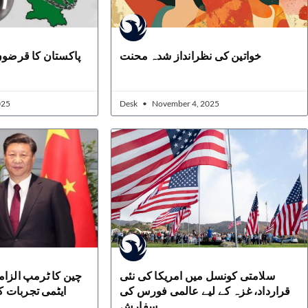
خواتین کی نظرانداز شدہ محنت
پاکستان کا قرضوں 
025
Desk
November 4, 2025
سلامتی کونسل میں امریکا کی نئی
چین کا ٹرمپ الزام
قرارداد، غزہ کے لیے عالمی فورس کی
ایٹمی تجربات کا
سفارش