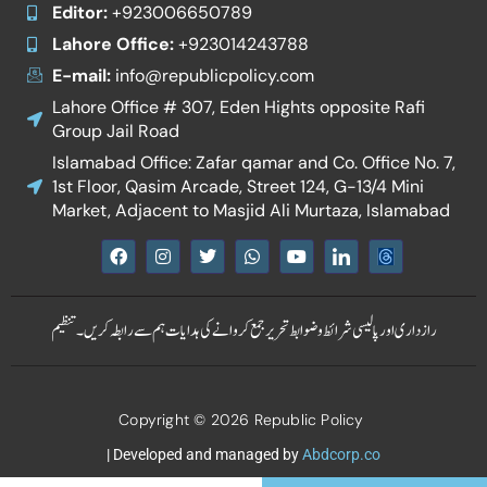
Editor:
+923006650789
Lahore Office:
+923014243788
E-mail:
info@republicpolicy.com
Lahore Office # 307, Eden Hights opposite Rafi
Group Jail Road
Islamabad Office: Zafar qamar and Co. Office No. 7,
1st Floor, Qasim Arcade, Street 124, G-13/4 Mini
Market, Adjacent to Masjid Ali Murtaza, Islamabad
F
I
T
W
Y
I
a
n
w
h
o
c
c
s
i
a
u
o
e
t
t
t
t
n
b
a
t
s
u
-
رازداری اور پالیسی
شرائط و ضوابط
تحریر جمع کروانے کی ہدایات
ہم سے رابطہ کریں۔
تنظیم
o
g
e
a
b
l
o
r
r
p
e
i
k
a
p
n
m
k
e
Copyright © 2026 Republic Policy
d
i
n
| Developed and managed by
Abdcorp.co