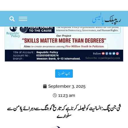
Skip
to
content
ٹاپ سٹوریز
September 3, 2025
11:23 am
شی جن پنگ: انسانیت کو فیصلہ کرنا ہے کہ تاریخ کو جنگ سے دہرائے یا امن سے
سنوارے