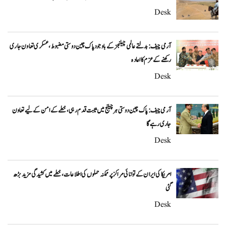
Desk
آرمی چیف: بدلتے عالمی چیلنجز کے باوجود پاک چین دوستی مضبوط، عسکری تعاون جاری
رکھنے کے عزم کا اعادہ
Desk
آرمی چیف: پاک چین دوستی ہر چیلنج میں ثابت قدم رہی، خطے کے امن کے لیے تعاون
جاری رہے گا
Desk
امریکا کی ایران کے توانائی مراکز پر ممکنہ حملوں کی اطلاعات، خطے میں کشیدگی مزید بڑھ
گئی
Desk