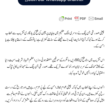
چینی صدر شی جن پنگ نے دوسری جنگ عظیم میں جاپان پر چین کی فتح کی یادگاری تقریب سے خطاب
کرتے ہوئے کہا کہ آج انسانیت ایک بڑے فیصلے کے سامنے کھڑی ہے: یا تو جنگ کے راستے پر چلنا ہے یا
امن کے۔
اس تقریب میں، جو فتح کی 80 ویں سالگرہ کے موقع پر منعقد ہوئی، وزیراعظم شہباز شریف سمیت دنیا
کے 26 ممالک کے سربراہان اور نمائندے شریک تھے۔ صدر شی جن پنگ نے مہمانوں کا پُرتپاک
استقبال کیا اور انہیں خوش آمدید کہا۔
انہوں نے اپنے خطاب میں کہا کہ چینی عوام ہمیشہ امن کے لیے پُرعزم رہے ہیں اور تاریخ کے درست
رخ پر کھڑے ہیں۔ ان کی ترقی اور خوشحالی کو کوئی طاقت روک نہیں سکتی۔ انہوں نے اقوام عالم سے
اپیل کی کہ وہ ماضی کے المناک واقعات کو دوبارہ دہرانے سے روکنے کے لیے مشترکہ کردار ادا کریں۔