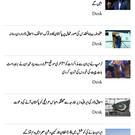
بنیں گے
Desk
مقبوضہ بیت المقدس کی صورتحال پر پاکستان کا دوٹوک مؤقف، اسحاق ڈار اردن روانہ
Desk
ٹرمپ نے ایران سے مذاکرات کو “آخری موقع” قرار دے دیا، تہران نے براہِ راست
بات چیت کی خبروں کی تردید کر دی
Desk
اسحاق ڈار کی ایرانی وزیر خارجہ سے گفتگو، عباس عراقچی کو پاکستان آنے کی دعوت
Desk
ایران جانے کی کوشش میں 14 افغان تارکینِ وطن صحرا میں دم توڑ گئے