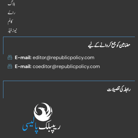
بلاگ
راۓ
کالم
نیوز فیڈ
مضامین کو جمع کروانے کے لیے
E-mail:
editor@republicpolicy.com
E-mail:
coeditor@republicpolicy.com
رابطہ کی تفصیلات