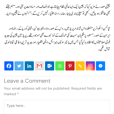
چینی صدر نے مزید کہا کہ چین ایک ایسا عالمی نظام چاہتا ہے جو انصاف اور مساوات پر مبنی ہو۔ “ہم جتنے
بھی طاقتور ہوجائیں، کبھی توسیع پسندی یا جارحانہ راستہ اختیار نہیں کریں گے،” انہوں نے یقین دلایا۔
تیانمن اسکوائر پر منعقدہ اس شاندار پریڈ میں روس کے صدر ولادیمیر پیوٹن، شمالی کوریا کے رہنما اور
ایران کے صدر مسعود پزشکیان سمیت کئی ممالک کے نمائندے بھی موجود تھے۔ پریڈ میں چین کی جدید
فوجی صلاحیتوں کا مظاہرہ کیا گیا جس میں ہائپرسونک میزائل، ایٹمی ہتھیار اور جدید ترین دفاعی ٹیکنالوجی
شامل تھی۔
Leave a Comment
Your email address will not be published.
Required fields are
marked
*
Type
here..