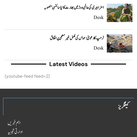
اسٹرابیری کی عالمی دوڑ میں بھارت کا نیا سائنسی منصوبہ
Desk
ٹرمپ کا دعویٰ: حماس کی مکمل غیر مسلحی پر اتفاق
Desk
Latest Videos
[youtube-feed feed=2]
کیٹگریز
اہم خبریں
ادارتی تجزیہ