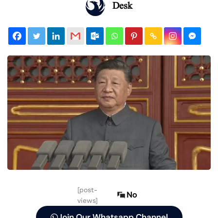
Desk
[post-
No
views]
Join Our Whatsapp Channel