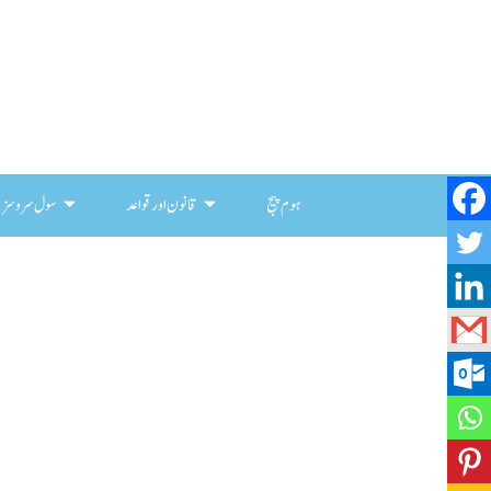
ہوم پیج
قانون اور قواعد
سول سروسز