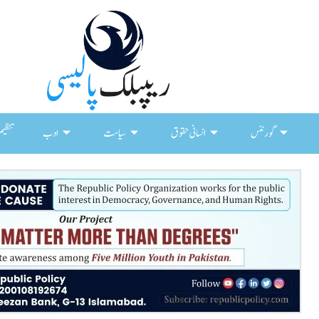
گورننس
انسانی حقوق
سیاست
ادب
تنظیم