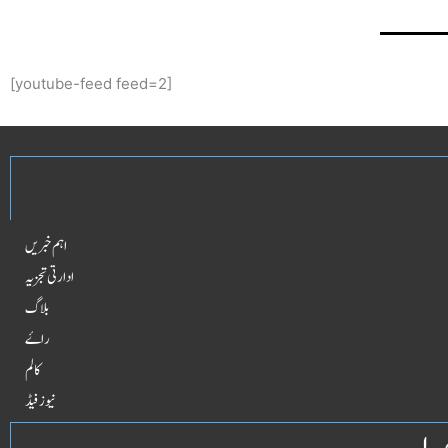
[youtube-feed feed=2]
اہم خبریں
ادارتی تجزیہ
بلاگ
راۓ
کالم
نیوز فیڈ