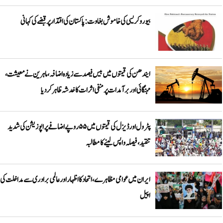
بیوروکریسی کی خاموش بغاوت: پاکستان کی اقتدار پر قبضے کی کہانی
ایندھن کی قیمتوں میں بیس فیصد سے زیادہ اضافہ، ماہرین نے معیشت،
مہنگائی اور برآمدات پر منفی اثرات کا خدشہ ظاہر کر دیا
پٹرول اور ڈیزل کی قیمتوں میں ۵۵ روپے اضافے پر اپوزیشن کی شدید
تنقید، فیصلہ واپس لینے کا مطالبہ
ایران میں عوامی مظاہرے، اتحاد کا اظہار اور عالمی برادری سے مداخلت کی
اپیل