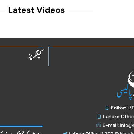
Latest Videos
کیٹگریز
Editor:
+9
Lahore Offic
E-mail:
info@r
Lahore Office # 307, Eden Hi