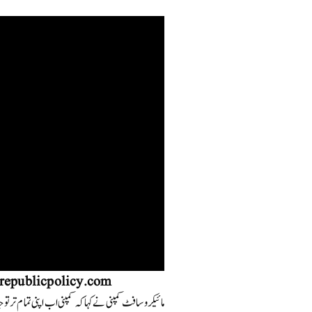
 republicpolicy.com
مائیکرو سافٹ کمپنی نے کہا کہ کمپنی اب اپنی تمام تر ت