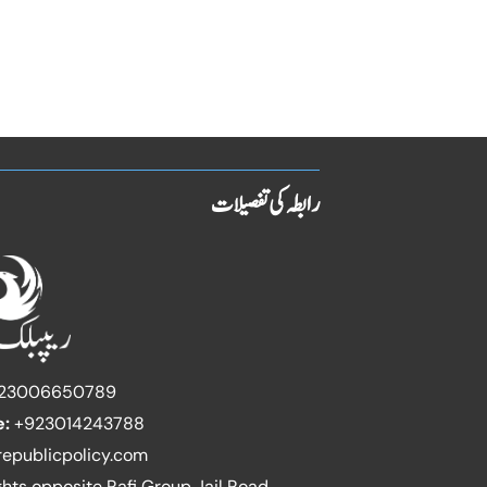
رابطہ کی تفصیلات
23006650789
e:
+923014243788
epublicpolicy.com
ghts opposite Rafi Group Jail Road