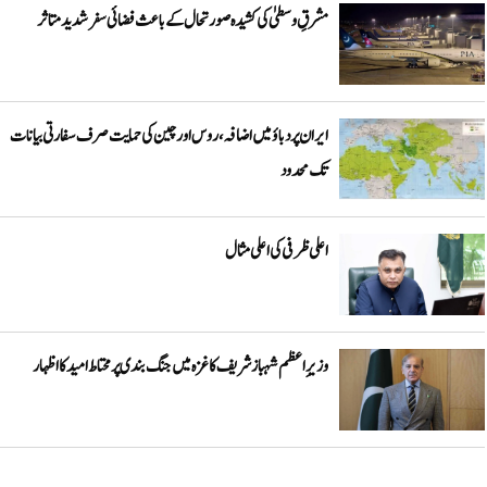
مشرقِ وسطیٰ کی کشیدہ صورتحال کے باعث فضائی سفر شدید متاثر
ایران پر دباؤ میں اضافہ، روس اور چین کی حمایت صرف سفارتی بیانات
تک محدود
اعلی ظرفی کی اعلی مثال
وزیرِاعظم شہباز شریف کا غزہ میں جنگ بندی پر محتاط امید کا اظہار