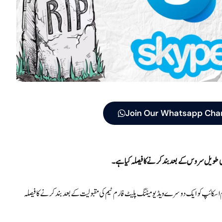
Join Our Whatsapp Cha
م ا سکائپ کو ایک دوسرے ویڈیو میٹنگ پلیٹ فارم ٹیم کی مقبولیت کے بعد بند کرنے کا فیصلہ