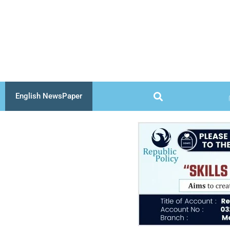
Skip
to
content
English NewsPaper