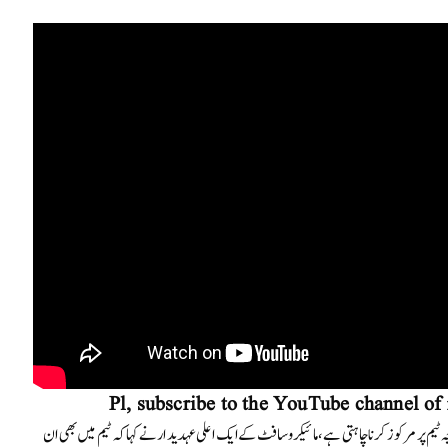
Pl, subscribe to the YouTube channel of
وجہ ٹیم پر مرکوز کرنا چاہتی ہے، مائیکروسافٹ کے ایک اعلی عہدیدار نے کہا کہ ٹیم میں بھی ان