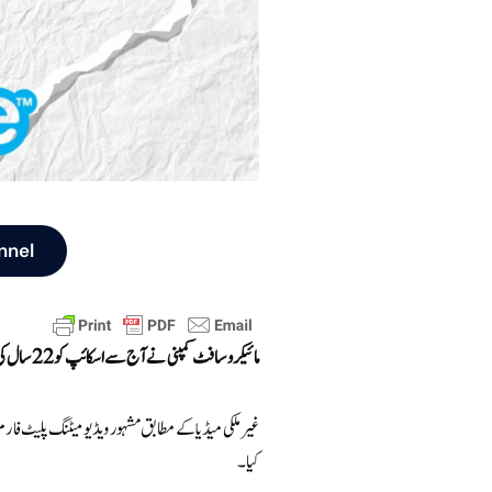
nnel
مائیکرو سافٹ کمپنی نے آج سے اسکائپ کو 22 سال کی طویل سروس کے بعد بند کرنے کا فیصلہ کیا ہے۔
غیر ملکی میڈیا کے مطابق مشہور ویڈیو میٹنگ پلیٹ فار
کیا۔