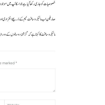
خصوصیات کو جاری رکھا گیا ہے جو اسکائپ میں موجود
صارفین اب مائیکرو سافٹ ٹیم کے ذریعے انفرادی او
مائیکرو سافٹ کا کہنا ہے کہ گزشتہ دو سالوں کے دوران
re marked
*
Website