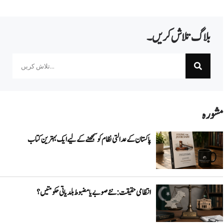
بلاگ تلاش کریں۔
Search
مشورہ
پاکستان کے عدالتی نظام کو سمجھنے کے لیے ایک بہترین کتاب
انتظامی حقیقت: نئے صوبے یا مضبوط بلدیاتی حکومتیں؟