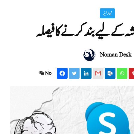
نیوز فیڈ
شہ کے لیے بند کرنے کا فیصلہ
Noman Desk
No