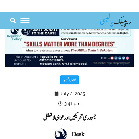
Skip
to
content
ادارتی تجزیہ
July 2, 2025
3:41 pm
‏جمہوری تحریکیں اور عوامی لاتعلقی
Desk