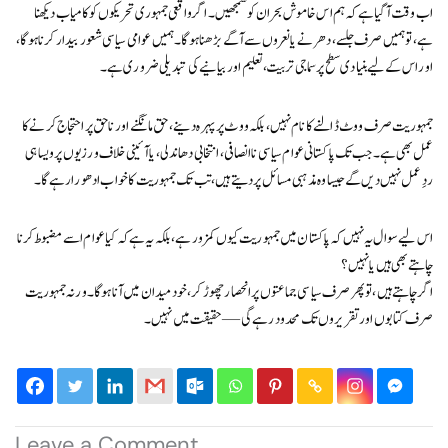
اب وقت آ گیا ہے کہ ہم اس خاموش بحران کو سمجھیں۔ اگر واقعی جمہوری تحریکوں کو کامیاب دیکھنا
ہے، تو ہمیں صرف جلسے، دھرنے یا نعروں سے آگے بڑھنا ہو گا۔ ہمیں عوامی سیاسی شعور بیدار کرنا ہو گا،
اور اس کے لیے بنیادی سطح پر سماجی تربیت، تعلیم اور بیانیے کی تبدیلی ضروری ہے۔
جمہوریت صرف ووٹ ڈالنے کا نام نہیں، بلکہ ووٹ پر پہرہ دینے، حق مانگنے اور ناحق پر احتجاج کرنے کا
عمل بھی ہے۔ جب تک پاکستانی عوام سیاسی ناانصافی، انتخابی دھاندلی، یا آئینی خلاف ورزیوں پر ویسا ہی
ردِعمل نہیں دیں گے جیسا وہ مذہبی مسائل پر دیتے ہیں، تب تک جمہوریت کا خواب ادھورا رہے گا۔
اس لیے سوال یہ نہیں کہ پاکستان میں جمہوریت کیوں کمزور ہے، بلکہ یہ ہے کہ کیا عوام اسے مضبوط کرنا
چاہتے بھی ہیں یا نہیں؟
اگر چاہتے ہیں، تو پھر صرف سیاسی جماعتوں پر انحصار چھوڑ کر، خود میدان میں آنا ہوگا۔ ورنہ جمہوریت
صرف کتابوں اور تقریروں تک محدود رہے گی — حقیقت میں نہیں۔
Leave a Comment