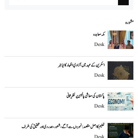
مشورہ
مکہ معاہدہ
Desk
اسکرین کے عہد میں آزادیِ اظہار کا نیا جبر
Desk
پاکستان کی معاشی پالیسی پر نظرِ ثانی
Desk
تعلیم کا اصل مقصد: نمبروں سے آگے، شعور، ہمدردی اور تحقیق کی طرف
Desk