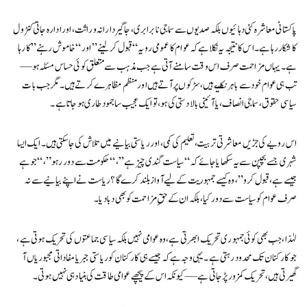
پاکستانی معاشرہ کئی دہائیوں بلکہ صدیوں سے سماجی نابرابری، جاگیردارانہ وراثت، اور ادارہ جاتی کنٹرول
کا شکار رہا ہے۔ اس کا نتیجہ یہ نکلا ہے کہ عوام کا عمومی رویہ “قبول کر لینے” اور “خاموش رہنے” کا رہا
ہے۔ یہاں مزاحمت صرف اس وقت سامنے آتی ہے جب مذہب سے متعلق کوئی حساس مسئلہ ہو —
تب ہی عوام خود سے باہر نکلتے ہیں، سڑکوں پر آتے ہیں اور منظم مظاہرے کرتے ہیں۔ مگر جب بات
سیاسی حقوق، سماجی انصاف، یا آئینی بالادستی کی ہو، تو ایک عجیب سا جمود طاری ہو جاتا ہے۔
اس رویے کی جڑیں معاشرتی تربیت، تعلیم کی کمی، اور ریاستی بیانیے میں تلاش کی جا سکتی ہیں۔ ایک ایسا
شہری جسے بچپن سے یہ سکھایا جائے کہ “سیاست گندی چیز ہے”، “حکومت سے دور رہو”، “جو ہے
جیسے ہے، قبول کرو”، وہ کیسے جمہوریت کے لیے آواز بلند کرے گا؟ ریاست نے اپنے بیانیے سے نہ
صرف عوام کو سیاست سے دور کیا، بلکہ ان کے حقِ مزاحمت کو بھی دبا دیا۔
لہٰذا، جب بھی کوئی جمہوری تحریک ابھرتی ہے، وہ عوامی نہیں بلکہ سیاسی جماعتوں کی تحریک ہوتی ہے،
جو کارکنان تک محدود رہتی ہے۔ یہی وجہ ہے کہ جیسے ہی کارکنان کو ریاستی جبر یا مفاداتی مجبوریاں آ
گھیرتی ہیں، تحریک کمزور پڑ جاتی ہے — کیونکہ اس کے پیچھے عوامی طاقت کی بنیاد ہی نہیں ہوتی۔