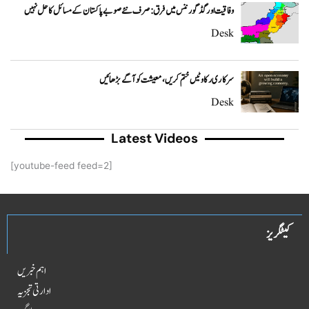
وفاقیت اور گڈ گورننس میں فرق: صرف نئے صوبے پاکستان کے مسائل کا حل نہیں
Desk
سرکاری رکاوٹیں ختم کریں، معیشت کو آگے بڑھائیں
Desk
Latest Videos
[youtube-feed feed=2]
کیٹگریز
اہم خبریں
ادارتی تجزیہ