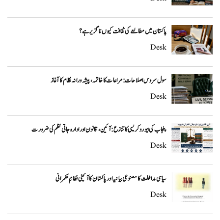
پاکستان میں مطالعے کی ثقافت کیوں ناگزیر ہے؟
Desk
سول سروس اصلاحات: مراعات کا خاتمہ، پیشہ ورانہ نظام کا آغاز
Desk
پنجاب کی بیوروکریسی کا تنازع: آئین، قانون اور ادارہ جاتی نظم کی ضرورت
Desk
سیاسی مداخلت کا مصنوعی بیانیہ اور پاکستان کا آئینی نظامِ حکمرانی
Desk