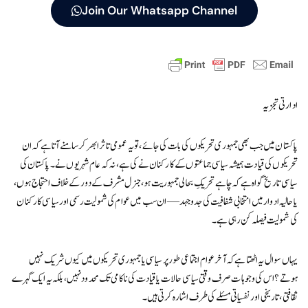
Join Our Whatsapp Channel
ادارتی تجزیہ
پاکستان میں جب بھی جمہوری تحریکوں کی بات کی جائے، تو یہ عمومی تاثر ابھر کر سامنے آتا ہے کہ ان
تحریکوں کی قیادت ہمیشہ سیاسی جماعتوں کے کارکنان نے کی ہے، نہ کہ عام شہریوں نے۔ پاکستان کی
سیاسی تاریخ گواہ ہے کہ چاہے تحریکِ بحالی جمہوریت ہو، جنرل مشرف کے دور کے خلاف احتجاج ہوں،
یا حالیہ ادوار میں انتخابی شفافیت کی جدوجہد — ان سب میں عوام کی شمولیت رسمی اور سیاسی کارکنان
کی شمولیت فیصلہ کن رہی ہے۔
یہاں سوال یہ اٹھتا ہے کہ آخر عوام اجتماعی طور پر سیاسی یا جمہوری تحریکوں میں کیوں شریک نہیں
ہوتے؟ اس کی وجوہات صرف وقتی سیاسی حالات یا قیادت کی ناکامی تک محدود نہیں، بلکہ یہ ایک گہرے
ثقافتی، تاریخی اور نفسیاتی مسئلے کی طرف اشارہ کرتی ہیں۔