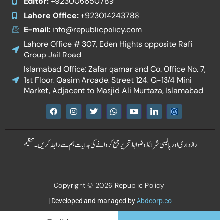
Editor:
+923006650789
Lahore Office:
+923014243788
E-mail:
info@republicpolicy.com
Lahore Office # 307, Eden Hights opposite Rafi
Group Jail Road
Islamabad Office: Zafar qamar and Co. Office No. 7,
1st Floor, Qasim Arcade, Street 124, G-13/4 Mini
Market, Adjacent to Masjid Ali Murtaza, Islamabad
F
I
T
W
Y
I
a
n
w
h
o
c
c
s
i
a
u
o
e
t
t
t
t
n
b
a
t
s
u
-
رازداری اور پالیسی
شرائط و ضوابط
تحریر جمع کروانے کی ہدایات
ہم سے رابطہ کریں۔
تنظیم
o
g
e
a
b
l
o
r
r
p
e
i
k
a
p
n
m
k
e
Copyright © 2026 Republic Policy
d
i
n
| Developed and managed by
Abdcorp.co