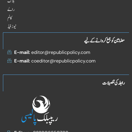
بلاگ
راۓ
کالم
نیوز فیڈ
مضامین کو جمع کروانے کے لیے
E-mail:
editor@republicpolicy.com
E-mail:
coeditor@republicpolicy.com
رابطہ کی تفصیلات