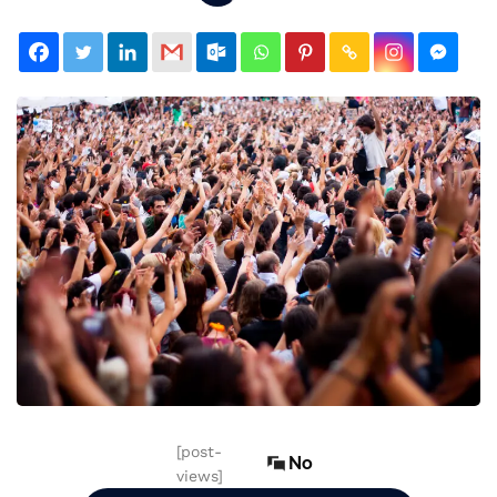
[post-
No
views]