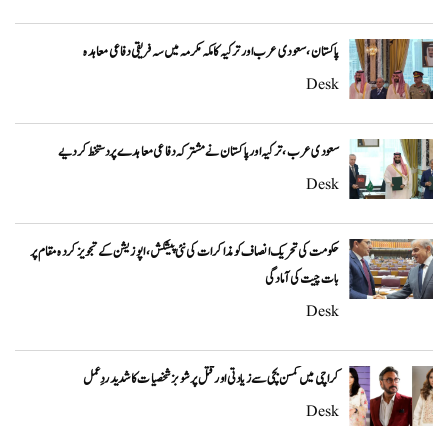
پاکستان، سعودی عرب اور ترکیہ کا مکہ مکرمہ میں سہ فریقی دفاعی معاہدہ
Desk
سعودی عرب، ترکیہ اور پاکستان نے مشترکہ دفاعی معاہدے پر دستخط کر دیے
Desk
حکومت کی تحریک انصاف کو مذاکرات کی نئی پیشکش، اپوزیشن کے تجویز کردہ مقام پر
بات چیت کی آمادگی
Desk
کراچی میں کمسن بچی سے زیادتی اور قتل پر شوبز شخصیات کا شدید ردِعمل
Desk