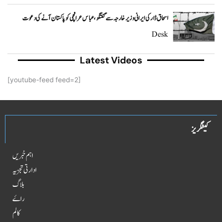
اسحاق ڈار کی ایرانی وزیر خارجہ سے گفتگو، عباس عراقچی کو پاکستان آنے کی دعوت
Desk
Latest Videos
[youtube-feed feed=2]
کیٹگریز
اہم خبریں
ادارتی تجزیہ
بلاگ
راۓ
کالم