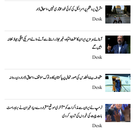
مشرقِ یروشلم پر اسرائیل کی کوئی خودمختاری نہیں، اسحاق ڈار
Desk
آبنائے ہرمز پر ایران کا سخت انتباہ، غیر مجاز راستے سے آنے والے امریکی جنگی جہاز نشانہ
بنیں گے
Desk
مقبوضہ بیت المقدس کی صورتحال پر پاکستان کا دوٹوک مؤقف، اسحاق ڈار اردن روانہ
Desk
ٹرمپ نے ایران سے مذاکرات کو “آخری موقع” قرار دے دیا، تہران نے براہِ راست
بات چیت کی خبروں کی تردید کر دی
Desk