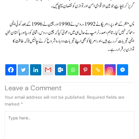
گریز کرنا چاہیے جو بین الاقوامی امن اور توازن کو نقصان پہنچائیں۔
پس منظر کے طور پر، امریکا نے 1992، روس نے 1990 اور چین نے 1996 کے بعد کوئی ایٹمی
دھماکہ نہیں کیا۔ تاہم، صدر ٹرمپ نے حال ہی میں دعویٰ کیا کہ چین، روس، شمالی کوریا اور پاکستان خفیہ
ایٹمی تجربات کر رہے ہیں، اور امریکا کو بھی اپنے تجربات دوبارہ شروع کرنے چاہئیں تاکہ طاقت کا
توازن برقرار رہے۔
Leave a Comment
Your email address will not be published.
Required fields are
marked
*
Type
here..