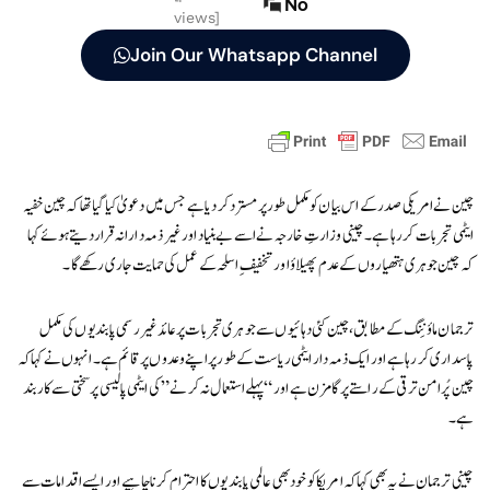
No
views]
Join Our Whatsapp Channel
چین نے امریکی صدر کے اس بیان کو مکمل طور پر مسترد کر دیا ہے جس میں دعویٰ کیا گیا تھا کہ چین خفیہ
ایٹمی تجربات کر رہا ہے۔ چینی وزارتِ خارجہ نے اسے بے بنیاد اور غیر ذمہ دارانہ قرار دیتے ہوئے کہا
کہ چین جوہری ہتھیاروں کے عدم پھیلاؤ اور تخفیفِ اسلحہ کے عمل کی حمایت جاری رکھے گا۔
ترجمان ماؤ نِنگ کے مطابق، چین کئی دہائیوں سے جوہری تجربات پر عائد غیر رسمی پابندیوں کی مکمل
پاسداری کر رہا ہے اور ایک ذمہ دار ایٹمی ریاست کے طور پر اپنے وعدوں پر قائم ہے۔ انہوں نے کہا کہ
چین پُرامن ترقی کے راستے پر گامزن ہے اور “پہلے استعمال نہ کرنے” کی ایٹمی پالیسی پر سختی سے کاربند
ہے۔
چینی ترجمان نے یہ بھی کہا کہ امریکا کو خود بھی عالمی پابندیوں کا احترام کرنا چاہیے اور ایسے اقدامات سے