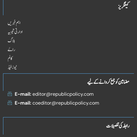
کیٹگریز
اہم خبریں
ادارتی تجزیہ
بلاگ
راۓ
کالم
نیوز فیڈ
مضامین کو جمع کروانے کے لیے
E-mail:
editor@republicpolicy.com
E-mail:
coeditor@republicpolicy.com
رابطہ کی تفصیلات