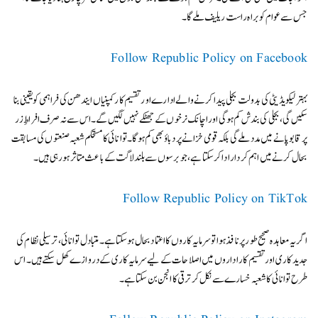
جس سے عوام کو براہ راست ریلیف ملے گا۔
Follow Republic Policy on Facebook
بہتر لیکویڈیٹی کی بدولت بجلی پیدا کرنے والے ادارے اور تقسیم کار کمپنیاں ایندھن کی فراہمی کو یقینی بنا
سکیں گی، بجلی کی بندش کم ہوگی اور اچانک نرخوں کے جھٹکے نہیں لگیں گے۔ اس سے نہ صرف افراطِ زر
پر قابو پانے میں مدد ملے گی بلکہ قومی خزانے پر دباؤ بھی کم ہوگا۔ توانائی کا مستحکم شعبہ صنعتوں کی مسابقت
بحال کرنے میں اہم کردار ادا کرسکتا ہے، جو برسوں سے بلند لاگت کے باعث متاثر ہو رہی ہیں۔
Follow Republic Policy on TikTok
اگر یہ معاہدہ صحیح طور پر نافذ ہوا تو سرمایہ کاروں کا اعتماد بحال ہوسکتا ہے۔ متبادل توانائی، ترسیلی نظام کی
جدید کاری اور تقسیم کار اداروں میں اصلاحات کے لیے سرمایہ کاری کے دروازے کھل سکتے ہیں۔ اس
طرح توانائی کا شعبہ خسارے سے نکل کر ترقی کا انجن بن سکتا ہے۔