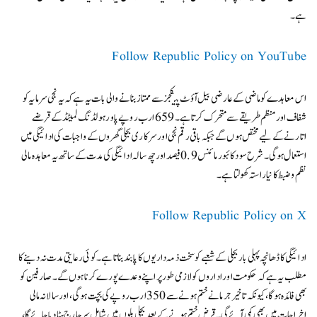
ہے۔
Follow Republic Policy on YouTube
اس معاہدے کو ماضی کے عارضی بیل آؤٹ پیکجز سے ممتاز بنانے والی بات یہ ہے کہ یہ نجی سرمایہ کو
شفاف اور منظم طریقے سے متحرک کرتا ہے۔ 659 ارب روپے پاور ہولڈنگ لمیٹڈ کے قرضے
اتارنے کے لیے مختص ہوں گے جبکہ باقی رقم نجی اور سرکاری بجلی گھروں کے واجبات کی ادائیگی میں
استعمال ہوگی۔ شرح سود کائبور مائنس 0.9 فیصد اور چھ سالہ ادائیگی کی مدت کے ساتھ یہ معاہدہ مالی
نظم و ضبط کا نیا راستہ کھولتا ہے۔
Follow Republic Policy on X
ادائیگی کا ڈھانچہ پہلی بار بجلی کے شعبے کو سخت ذمہ داریوں کا پابند بناتا ہے۔ کوئی رعایتی مدت نہ دینے کا
مطلب یہ ہے کہ حکومت اور اداروں کو لازمی طور پر اپنے وعدے پورے کرنا ہوں گے۔ صارفین کو
بھی فائدہ ہوگا، کیونکہ تاخیر جرمانے ختم ہونے سے 350 ارب روپے کی بچت ہوگی، اور سالانہ مالی
اخراجات میں بھی کمی آئے گی۔ قرض ختم ہونے کے بعد بجلی بلوں میں شامل سرچارج ہٹا دیا جائے گا،