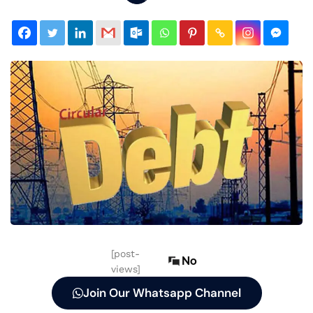
[post-
No
views]
Join Our Whatsapp Channel