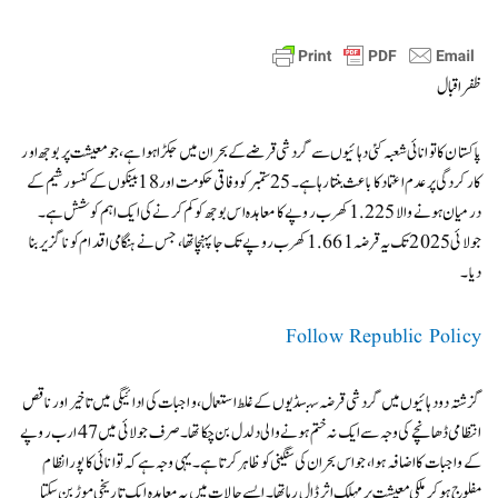
ظفر اقبال
پاکستان کا توانائی شعبہ کئی دہائیوں سے گردشی قرضے کے بحران میں جکڑا ہوا ہے، جو معیشت پر بوجھ اور
کارکردگی پر عدم اعتماد کا باعث بنتا رہا ہے۔ 25 ستمبر کو وفاقی حکومت اور 18 بینکوں کے کنسورشیم کے
درمیان ہونے والا 1.225 کھرب روپے کا معاہدہ اس بوجھ کو کم کرنے کی ایک اہم کوشش ہے۔
جولائی 2025 تک یہ قرضہ 1.661 کھرب روپے تک جا پہنچا تھا، جس نے ہنگامی اقدام کو ناگزیر بنا
دیا۔
Follow Republic Policy
گزشتہ دو دہائیوں میں گردشی قرضہ سبسڈیوں کے غلط استعمال، واجبات کی ادائیگی میں تاخیر اور ناقص
انتظامی ڈھانچے کی وجہ سے ایک نہ ختم ہونے والی دلدل بن چکا تھا۔ صرف جولائی میں 47 ارب روپے
کے واجبات کا اضافہ ہوا، جو اس بحران کی سنگینی کو ظاہر کرتا ہے۔ یہی وجہ ہے کہ توانائی کا پورا نظام
مفلوج ہو کر ملکی معیشت پر مہلک اثر ڈال رہا تھا۔ ایسے حالات میں یہ معاہدہ ایک تاریخی موڑ بن سکتا