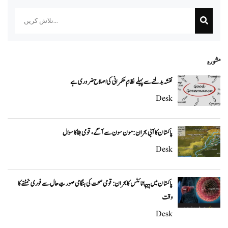
Search
مشورہ
نقشہ بدلنے سے پہلے نظامِ حکمرانی کی اصلاح ضروری ہے
Desk
پاکستان کا آبی بحران: مون سون سے آگے، قومی بقا کا سوال
Desk
پاکستان میں ہیپاٹائٹس کا بحران: قومی صحت کی ہنگامی صورتِ حال سے فوری نمٹنے کا
وقت
Desk