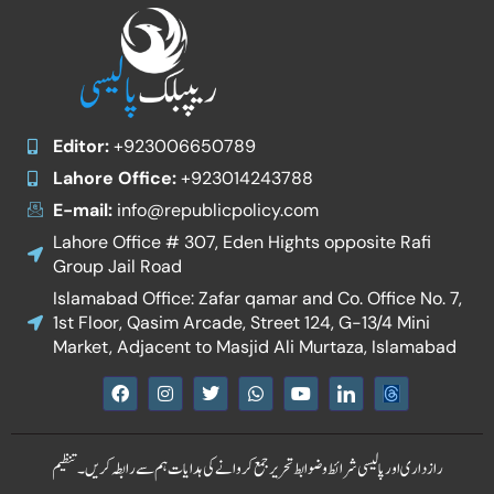
Editor:
+923006650789
Lahore Office:
+923014243788
E-mail:
info@republicpolicy.com
Lahore Office # 307, Eden Hights opposite Rafi
Group Jail Road
Islamabad Office: Zafar qamar and Co. Office No. 7,
1st Floor, Qasim Arcade, Street 124, G-13/4 Mini
Market, Adjacent to Masjid Ali Murtaza, Islamabad
F
I
T
W
Y
I
a
n
w
h
o
c
c
s
i
a
u
o
e
t
t
t
t
n
b
a
t
s
u
-
رازداری اور پالیسی
شرائط و ضوابط
تحریر جمع کروانے کی ہدایات
ہم سے رابطہ کریں۔
تنظیم
o
g
e
a
b
l
o
r
r
p
e
i