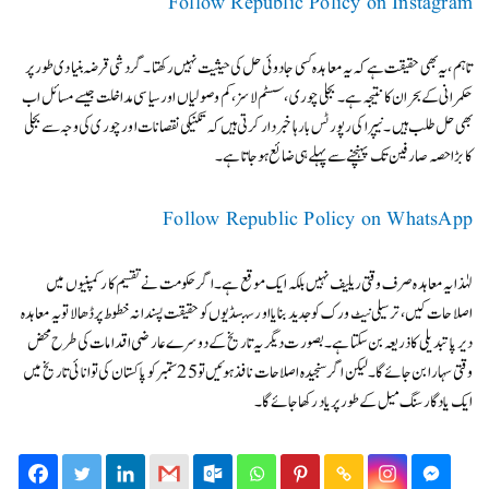
Follow Republic Policy on Instagram
تاہم، یہ بھی حقیقت ہے کہ یہ معاہدہ کسی جادوئی حل کی حیثیت نہیں رکھتا۔ گردشی قرضہ بنیادی طور پر
حکمرانی کے بحران کا نتیجہ ہے۔ بجلی چوری، سسٹم لاسز، کم وصولیاں اور سیاسی مداخلت جیسے مسائل اب
بھی حل طلب ہیں۔ نیپرا کی رپورٹس بارہا خبردار کرتی ہیں کہ تکنیکی نقصانات اور چوری کی وجہ سے بجلی
کا بڑا حصہ صارفین تک پہنچنے سے پہلے ہی ضائع ہوجاتا ہے۔
Follow Republic Policy on WhatsApp
لہٰذا یہ معاہدہ صرف وقتی ریلیف نہیں بلکہ ایک موقع ہے۔ اگر حکومت نے تقسیم کار کمپنیوں میں
اصلاحات کیں، ترسیلی نیٹ ورک کو جدید بنایا اور سبسڈیوں کو حقیقت پسندانہ خطوط پر ڈھالا تو یہ معاہدہ
دیرپا تبدیلی کا ذریعہ بن سکتا ہے۔ بصورت دیگر یہ تاریخ کے دوسرے عارضی اقدامات کی طرح محض
وقتی سہارا بن جائے گا۔ لیکن اگر سنجیدہ اصلاحات نافذ ہوئیں تو 25 ستمبر کو پاکستان کی توانائی تاریخ میں
ایک یادگار سنگ میل کے طور پر یاد رکھا جائے گا۔