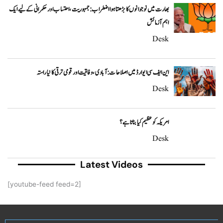
بھارت میں نوجوانوں کا بڑھتا ہوا اضطراب: جمہوریت، احتساب اور حکمرانی کے لیے ایک
اہم آزمائش
Desk
این ایف سی ایوارڈ میں اصلاحات: آبادی، وفاقیت اور قومی ترقی کا نیا راستہ
Desk
امریکہ کو عظیم کیا بناتا ہے؟
Desk
Latest Videos
[youtube-feed feed=2]