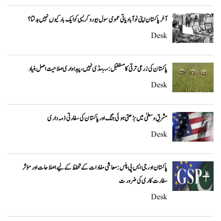
آخر پاکستان اپنی نوآبادیاتی عمومی سول بیوروکریسی کو ایک بار کیوں نہیں بدلتا؟
Desk
پاکستان کی زرعی ترقی کا مستقبل: سبسڈی نہیں، پیداواری صلاحیت اصل بنیاد
Desk
مشرقِ وسطیٰ میں بڑھتی ہوئی جنگ اور پاکستان کی سفارتی ذمہ داری
Desk
پاکستان اور جی ایس پی پلس: معاشی مفادات کے تحفظ کے لیے اصلاحات اور مؤثر
سفارت کاری کی ضرورت
Desk