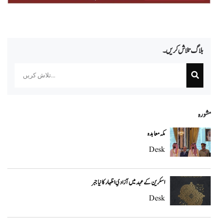
بلاگ تلاش کریں۔
Search
مشورہ
مکہ معاہدہ
Desk
اسکرین کے عہد میں آزادیِ اظہار کا نیا جبر
Desk