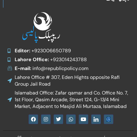
Editor:
+923006650789
Lahore Office:
+923014243788
E-mail:
info@republicpolicy.com
Lahore Office # 307, Eden Hights opposite Rafi
Group Jail Road
Islamabad Office: Zafar qamar and Co. Office No. 7,
1st Floor, Qasim Arcade, Street 124, G-13/4 Mini
Market, Adjacent to Masjid Ali Murtaza, Islamabad
F
I
T
W
Y
I
a
n
w
h
o
c
c
s
i
a
u
o
e
t
t
t
t
n
b
a
t
s
u
-