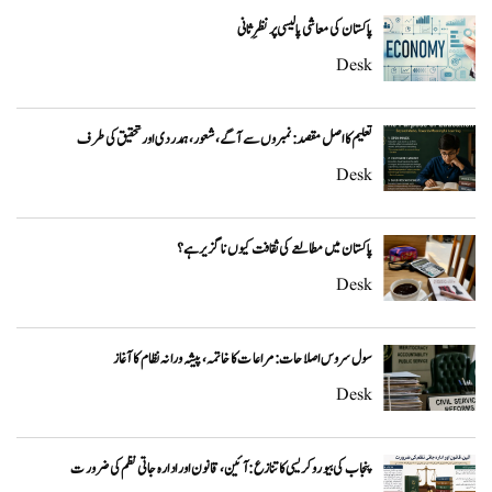
پاکستان کی معاشی پالیسی پر نظرِ ثانی
Desk
تعلیم کا اصل مقصد: نمبروں سے آگے، شعور، ہمدردی اور تحقیق کی طرف
Desk
پاکستان میں مطالعے کی ثقافت کیوں ناگزیر ہے؟
Desk
سول سروس اصلاحات: مراعات کا خاتمہ، پیشہ ورانہ نظام کا آغاز
Desk
پنجاب کی بیوروکریسی کا تنازع: آئین، قانون اور ادارہ جاتی نظم کی ضرورت