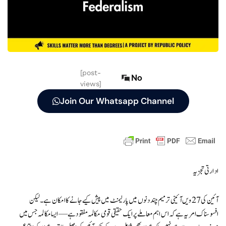
[post-
No
views]
Join Our Whatsapp Channel
ادارتی تجزیہ
آئین کی 27ویں آئینی ترمیم چند دنوں میں پارلیمنٹ میں پیش کیے جانے کا امکان ہے۔ لیکن
افسوسناک امر یہ ہے کہ اس اہم معاملے پر ایک حقیقی قومی مکالمہ مفقود ہے — ایسا مکالمہ جس میں