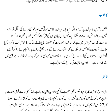
تو ان اسمبلیوں — اور ان کے ذریعے عوام — سے مشاورت لازمی ہونی چاہیے۔
یوٹیوب
بعض ناقدین کا خیال ہے کہ صوبائی اسمبلیاں سیاسی دباؤ میں ہوتی ہیں اور عوامی رائے کی حقیقی نمائندہ
نہیں۔ یہ اعتراض درست ہوسکتا ہے، لیکن اس بنیاد پر ان کی شرکت کو مکمل طور پر نظرانداز کرنا
درست نہیں۔ حل اس میں ہے کہ نمائندہ جمہوریت کو مضبوط بنایا جائے، نہ کہ وفاقی شرکت کو کمزور کیا
جائے۔ جمہوریت کا حسن ہی یہی ہے کہ اختلافِ رائے کے بعد اتفاقِ رائے پیدا کیا جائے۔ اگر آئینی
فیصلوں سے صوبوں کی آواز خارج کر دی جائے تو احساسِ محرومی اور مرکزیت کے خلاف بے چینی میں
اضافہ ہوتا ہے — اور یہ وفاقیت کی روح کے منافی ہے۔
ٹوئٹر
اسی طرح عوامی ریفرنڈم کا تصور بھی اہم ہے۔ آئین خود یہ اختیار دیتا ہے، لہٰذا کسی بڑے قومی معاملے پر
اس پر غور کرنے میں کوئی حرج نہیں۔ جب کوئی ترمیم ریاست کی بنیادی ساخت کو متاثر کرے، جیسا
کہ 27ویں ترمیم میں کہا جا رہا ہے، تو عوام کا براہِ راست مشورہ ناگزیر ہو جاتا ہے۔ عوامی ریفرنڈم،