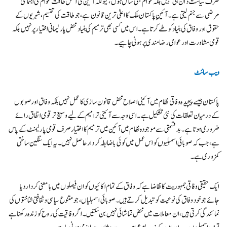
صرف سیاست دان ہی نہیں بلکہ عوام بھی شامل ہوں، کیونکہ آئین کی اصل طاقت عوام کی اجتماعی
مرضی سے جنم لیتی ہے۔ آئینِ پاکستان ملک کا اعلیٰ ترین قانون ہے، جو طاقت کی تقسیم، شہریوں کے
حقوق اور وفاق کی بنیاد کو طے کرتا ہے۔ اس میں کسی بھی ترمیم کی بنیاد محض پارلیمانی اختیار پر نہیں بلکہ
قومی مشاورت اور عوامی رضامندی پر ہونی چاہیے۔
ویب سائٹ
پاکستان جیسے پیچیدہ وفاقی نظام میں آئینی اصلاح محض قانون سازی کا عمل نہیں بلکہ وفاق اور صوبوں
کے درمیان تعلقات کی نئی تشکیل ہے۔ اسی وجہ سے آئینی ترامیم کے لیے وسیع تر قومی اتفاق رائے
ضروری ہوتا ہے۔ بدقسمتی سے موجودہ نظام میں آئین میں ترمیم کا اختیار صرف قومی پارلیمنٹ کے پاس
ہے، جب کہ صوبائی اسمبلیوں کو اس عمل میں کوئی باضابطہ کردار حاصل نہیں۔ یہ ایک سنگین ساختی
کمزوری ہے۔
ایک حقیقی وفاقی جمہوریت کا تقاضا ہے کہ وفاق کے تمام اکائیوں کو ان فیصلوں میں بامعنی کردار دیا
جائے جو خود وفاق کی نوعیت کو تبدیل کرتے ہیں۔ صوبائی اسمبلیاں، جو متنوع سیاسی و ثقافتی شناختوں کی
نمائندگی کرتی ہیں، ان معاملات میں محض تماشائی نہیں بن سکتیں۔ اگر وفاقیت کی روح کو زندہ رکھنا ہے