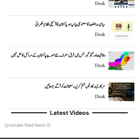
Desk
سیاسی مداخلت کا مصنوعی بیانیہ اور پاکستان کا آئینی نظامِ حکمرانی
Desk
وفاقیت اور گڈ گورننس میں فرق: صرف نئے صوبے پاکستان کے مسائل کا حل نہیں
Desk
سرکاری رکاوٹیں ختم کریں، معیشت کو آگے بڑھائیں
Desk
Latest Videos
[youtube-feed feed=2]