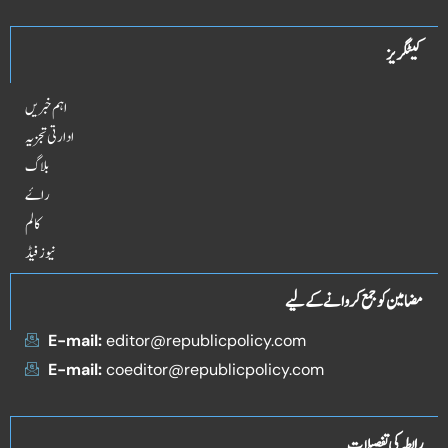
کیٹگریز
اہم خبریں
ادارتی تجزیہ
بلاگ
راۓ
کالم
نیوز فیڈ
مضامین کو جمع کروانے کے لیے
E-mail:
editor@republicpolicy.com
E-mail:
coeditor@republicpolicy.com
رابطہ کی تفصیلات