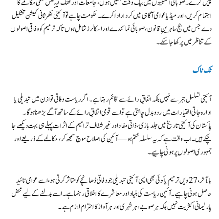
پیش کرے۔ صوبائی اسمبلیوں میں بیک وقت بحثیں ہوں، جامعات اور تھنک ٹینکس علمی مکالمے کا
اہتمام کریں، اور میڈیا عوامی آگاہی میں کردار ادا کرے۔ حکومت چاہے تو آئینی نظرثانی کمیشن تشکیل
دے جس میں جج، ماہرینِ قانون، صوبائی نمائندے اور اسکالرز شامل ہوں تاکہ ترمیم کو وفاقی اصولوں
کے تناظر میں پرکھا جا سکے۔
ٹک ٹاک
آئینی تسلسل جبر سے نہیں بلکہ اتفاقِ رائے سے قائم رہتا ہے۔ اگر ریاست وفاقی توازن میں تبدیلی یا
ادارہ جاتی اختیارات میں ردوبدل چاہتی ہے تو اسے قومی اتفاقِ رائے کے ساتھ آگے بڑھنا ہوگا۔
پاکستان کی آئینی تاریخ میں جلد بازی، ذاتی مفاد اور غیر شفاف ترامیم کے اثرات پہلے ہی بہت دیکھے جا
چکے ہیں۔ اب وقت ہے کہ یہ سلسلہ ختم ہو — آئین کی اصلاح سوچ سمجھ کر، مکالمے کے ذریعے اور
جمہوری اصولوں پر ہونی چاہیے۔
بالآخر، 27ویں ترمیم یا کوئی بھی ایسی آئینی تبدیلی جو وفاقی ڈھانچے کو متاثر کرتی ہو، اسے عوامی تائید
حاصل ہونی چاہیے۔ آئین ریاست کی بنیاد اور معاشرے کا اخلاقی رہنما ہے۔ اسے بدلنے کے لیے محض
پارلیمانی اکثریت نہیں بلکہ ہر صوبے، ہر شہری اور ہر آواز کا احترام لازم ہے۔