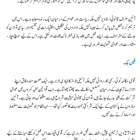
پارلیمانی بحث اور عوامی سماعتوں کے ساتھ مل کر آئینی عمل کو جمہوری جواز فراہم کر سکتا ہے۔
آئین صرف قانونی دستاویز نہیں بلکہ ریاست اور عوام کے درمیان ایک زندہ معاہدہ ہے۔ اس میں
ترمیم کرنا محض بل پاس کرنے جیسا نہیں بلکہ اداروں کی تشکیل، اختیارات کی تقسیم اور سیاسی توازن کو
بدلنے کے مترادف ہے۔ ایسے عمل میں جلد بازی خطرناک ثابت ہو سکتی ہے۔ اس کے لیے سوچ بچار،
مشاورت اور عوامی شمولیت ضروری ہے۔
فیس بک
قومی مکالمہ کوئی رسمی کارروائی نہیں بلکہ آئینی جواز کا بنیادی جزو ہے۔ ایک صحت مند وفاق اپنے
اجزائے ترکیبی کے درمیان مسلسل مکالمے سے پھلتا پھولتا ہے۔ جب قوانین خفیہ کمروں میں عوامی
شرکت کے بغیر بدلے جاتے ہیں، تو ان کی قانونی حیثیت شروع ہی سے مشکوک ہو جاتی ہے۔ آئین
سازوں نے پاکستان کے لیے ایک شراکتی جمہوریت کا تصور کیا تھا — ایسا نظام جو شمولیت سے مضبوط
ہو، مسلط کرنے سے نہیں۔
لہٰذا 27ویں ترمیم پر پیش رفت سے قبل ضروری ہے کہ قومی قیادت اس عمل کو کھلے مباحثے کے لیے