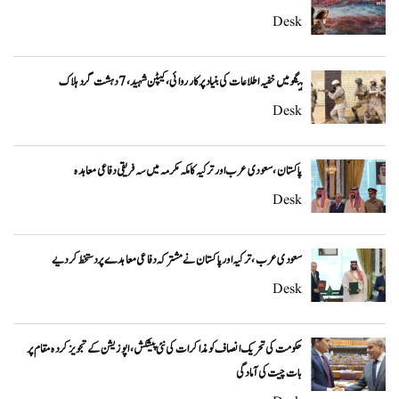
Desk
ہنگو میں خفیہ اطلاعات کی بنیاد پر کارروائی، کیپٹن شہید، 7 دہشت گرد ہلاک
Desk
پاکستان، سعودی عرب اور ترکیہ کا مکہ مکرمہ میں سہ فریقی دفاعی معاہدہ
Desk
سعودی عرب، ترکیہ اور پاکستان نے مشترکہ دفاعی معاہدے پر دستخط کر دیے
Desk
حکومت کی تحریک انصاف کو مذاکرات کی نئی پیشکش، اپوزیشن کے تجویز کردہ مقام پر
بات چیت کی آمادگی