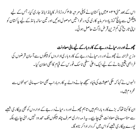
اس کے بعد مئی ۲۰۲۶ میں پاکستان نے پہلی مرتبہ ۲۵ کروڑ ڈالر کا پانڈا بانڈ جاری کیا، جس کے لیے
پیشکش سے پانچ گنا زیادہ سرمایہ کاری کی درخواستیں موصول ہوئیں اور تین سالہ بانڈ کے لیے پاکستان کو
اپنی تاریخ کی کم ترین قرض لاگت حاصل ہوئی۔
چھوٹے اور درمیانے درجے کے کاروبار کے لیے مالی معاونت
وزیرِ خزانہ نے چھوٹے اور درمیانے درجے کے کاروباری اداروں کو بینکوں سے آسان قرضوں کی
فراہمی یقینی بنانے کے لیے ایک اعلیٰ سطحی ٹاسک فورس کے قیام کا بھی اعلان کیا۔
انہوں نے کہا کہ ملکی معیشت کی بنیاد سمجھے جانے والے یہ کاروبار اب بھی مناسب مالی سہولتوں سے
محروم ہیں۔
ان کا کہنا تھا کہ بڑے کاروبار اہم ہیں، تاہم چھوٹے اور درمیانے درجے کے اداروں کو بھی بینکاری شعبے
سے مناسب مالی معاونت ملنی چاہیے۔ یہ ذمہ داری صرف چند بینکوں تک محدود نہیں رہنی چاہیے بلکہ
پورے بینکاری شعبے کو اس میں کردار ادا کرنا ہوگا۔