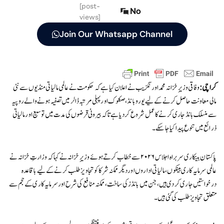
[post-
No
views]
Join Our Whatsapp Channel
کراچی:
وفاقی وزیرِ خزانہ محمد اورنگزیب نے اعلان کیا ہے کہ حکومت نے عالمی مالیاتی منڈیوں سے نئی
مالی معاونت حاصل کرنے کے لیے یورو بانڈ، صکوک اور پہلی مرتبہ ڈالر میں تصفیہ ہونے والے روپیہ
سے منسلک بانڈ جاری کرنے کا عمل شروع کر دیا ہے تاکہ بیرونی قرضوں کی مدت میں توسیع اور مالیاتی
ذرائع میں تنوع پیدا کیا جا سکے۔
پاکستان بینکاری سربراہ اجلاس ۲۰۲۶ سے خطاب کرتے ہوئے وزیرِ خزانہ نے کہا کہ وزارتِ خزانہ نے
عالمی سرمایہ کاری بینکوں، مالیاتی اداروں اور دیگر ممکنہ شرکا کو تجاویز طلب کرنے کے لیے باقاعدہ
درخواستیں جاری کر دی ہیں، جن میں بانڈز کی ساخت، ممکنہ منافع کی شرح اور سرمایہ کاری کے حجم سے
متعلق تجاویز طلب کی گئی ہیں۔