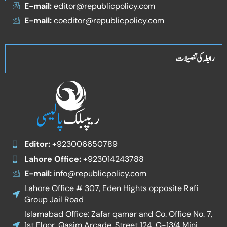
E-mail:
editor@republicpolicy.com
E-mail:
coeditor@republicpolicy.com
رابطہ کی تفصیلات
Editor:
+923006650789
Lahore Office:
+923014243788
E-mail:
info@republicpolicy.com
Lahore Office # 307, Eden Hights opposite Rafi
Group Jail Road
Islamabad Office: Zafar qamar and Co. Office No. 7,
1st Floor, Qasim Arcade, Street 124, G-13/4 Mini