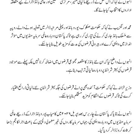
انہوں نے کہا کہ اس عمل کے ذریعے مالیاتی مشیر، مرکزی منتظمین اور عالمی بانڈ اجرا کے لیے متعلقہ
اداروں کا انتخاب کیا جائے گا۔
محمد اورنگزیب نے کہا کہ حکومت صکوک، یورو بانڈ اور پہلی مرتبہ ڈالر میں تصفیہ ہونے والے روپیہ
سے منسلک بانڈ جاری کرنے کی تیاری کر رہی ہے تاکہ پاکستان دوبارہ عالمی سرمایہ منڈیوں میں مؤثر
انداز میں واپسی کرے اور بیرونی قرضوں کی مدت کو مزید طویل بنایا جا سکے۔
انہوں نے واضح کیا کہ ان نئے بانڈز کا مقصد مجموعی قرضوں میں اضافہ کرنا نہیں بلکہ پہلے سے موجود
قرضوں کی بہتر شرائط پر دوبارہ مالیاتی ترتیب دینا ہے۔
وزیرِ خزانہ نے کہا کہ حکومت آئندہ بھی پرانے قرضوں کی جگہ بہتر شرائط پر نئے مالیاتی ذرائع اختیار
کرے گی تاکہ قرضوں کے انتظام کو مزید مستحکم بنایا جا سکے۔
انہوں نے بتایا کہ پاکستان نے چار برس بعد اپریل ۲۰۲۶ میں کامیاب یورو بانڈ اجرا کے ذریعے عالمی
سرمایہ منڈیوں میں دوبارہ واپسی کی، جہاں سرمایہ کاروں کی غیر معمولی دلچسپی کے باعث اجرا کا حجم بڑھا
کر ۷۵ کروڑ ڈالر کر دیا گیا۔