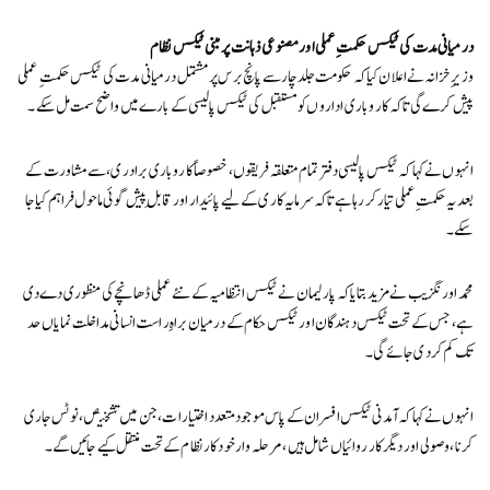
درمیانی مدت کی ٹیکس حکمتِ عملی اور مصنوعی ذہانت پر مبنی ٹیکس نظام
وزیرِ خزانہ نے اعلان کیا کہ حکومت جلد چار سے پانچ برس پر مشتمل درمیانی مدت کی ٹیکس حکمتِ عملی
پیش کرے گی تاکہ کاروباری اداروں کو مستقبل کی ٹیکس پالیسی کے بارے میں واضح سمت مل سکے۔
انہوں نے کہا کہ ٹیکس پالیسی دفتر تمام متعلقہ فریقوں، خصوصاً کاروباری برادری، سے مشاورت کے
بعد یہ حکمتِ عملی تیار کر رہا ہے تاکہ سرمایہ کاری کے لیے پائیدار اور قابلِ پیش گوئی ماحول فراہم کیا جا
سکے۔
محمد اورنگزیب نے مزید بتایا کہ پارلیمان نے ٹیکس انتظامیہ کے نئے عملی ڈھانچے کی منظوری دے دی
ہے، جس کے تحت ٹیکس دہندگان اور ٹیکس حکام کے درمیان براہِ راست انسانی مداخلت نمایاں حد
تک کم کر دی جائے گی۔
انہوں نے کہا کہ آمدنی ٹیکس افسران کے پاس موجود متعدد اختیارات، جن میں تشخیص، نوٹس جاری
کرنا، وصولی اور دیگر کارروائیاں شامل ہیں، مرحلہ وار خودکار نظام کے تحت منتقل کیے جائیں گے۔