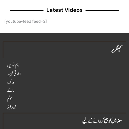
Latest Videos
[youtube-feed feed=2]
کیٹگریز
اہم خبریں
ادارتی تجزیہ
بلاگ
راۓ
کالم
نیوز فیڈ
مضامین کو جمع کروانے کے لیے