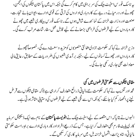
یہ ٹاسک فورس اسٹیٹ بینک کی سربراہی میں کام کرے گی جبکہ اس میں پاکستان بینکوں کی انجمن،
چھوٹے اور درمیانے درجے کے کاروباری اداروں کی ترقی کے قومی ادارے، ایوان ہائے تجارت،
صنعت اور وزارتِ خزانہ کے نمائندے شامل ہوں گے۔ ٹاسک فورس بینکاری شعبے میں چھوٹے
کاروباروں کے لیے قرضوں کی فراہمی بڑھانے کے لیے قابلِ عمل سفارشات مرتب کرے گی۔
وزیرِ خزانہ نے کہا کہ حکومت جزوی ضمانتی منصوبوں کو مزید وسعت دے گی، خصوصاً چھوٹے
کاروباروں اور چھوٹے کسانوں کے لیے، جبکہ برآمدی شعبوں کی ضروریات کے مطابق رعایتی مالی
معاونت بھی جاری رکھی جائے گی۔
مقامی بینکوں سے حکومتی قرضوں میں کمی
محمد اورنگزیب نے کہا کہ حکومت نئے مالیاتی ذرائع متعارف کرا رہی ہے تاکہ مقامی بینکوں سے قرض
لینے پر انحصار کم کیا جا سکے، کیونکہ اس سے نجی شعبے کے لیے قرضوں کی دستیابی متاثر ہوتی ہے۔
انہوں نے بتایا کہ اس مقصد کے لیے اسٹیٹ بینک نے
انویسٹ پاکستان
کے نام سے ایک ڈیجیٹل سرمایہ
کاری پلیٹ فارم بھی متعارف کرایا ہے، جس کے ذریعے افراد اور کاروباری ادارے براہِ راست حکومتی
مالیاتی دستاویزات، بشمول خزانہ بل، میں سرمایہ کاری کر سکیں گے۔