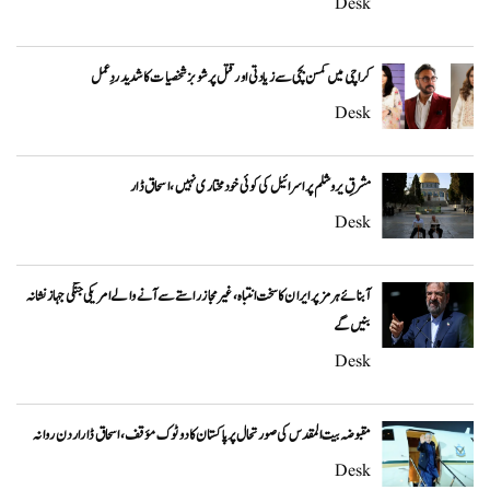
Desk
کراچی میں کمسن بچی سے زیادتی اور قتل پر شوبز شخصیات کا شدید ردِعمل
Desk
مشرقِ یروشلم پر اسرائیل کی کوئی خودمختاری نہیں، اسحاق ڈار
Desk
آبنائے ہرمز پر ایران کا سخت انتباہ، غیر مجاز راستے سے آنے والے امریکی جنگی جہاز نشانہ
بنیں گے
Desk
مقبوضہ بیت المقدس کی صورتحال پر پاکستان کا دوٹوک مؤقف، اسحاق ڈار اردن روانہ
Desk