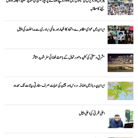
پٹرول اور ڈیزل کی قیمتوں میں ۵۵ روپے اضافے پر اپوزیشن کی شدید تنقید، فیصلہ واپس
لینے کا مطالبہ
ایران میں عوامی مظاہرے، اتحاد کا اظہار اور عالمی برادری سے مداخلت کی اپیل
مشرقِ وسطیٰ کی کشیدہ صورتحال کے باعث فضائی سفر شدید متاثر
ایران پر دباؤ میں اضافہ، روس اور چین کی حمایت صرف سفارتی بیانات تک محدود
اعلی ظرفی کی اعلی مثال