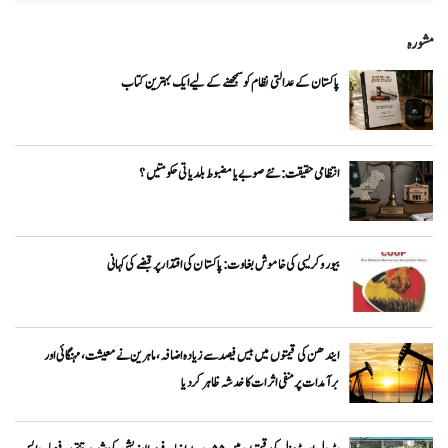
مشورہ
پاکستان کے عدالتی نظام کو سمجھنے کے لیے ایک بہترین کتاب
انتظامی حقیقت: نئے صوبے یا مضبوط بلدیاتی حکومتیں؟
بیوروکریسی کی خاموش بغاوت: پاکستان کی اقتدار پر قبضے کی کہانی
ایندھن کی قیمتوں میں بیس فیصد سے زیادہ اضافہ، ماہرین نے معیشت، مہنگائی اور
برآمدات پر منفی اثرات کا خدشہ ظاہر کر دیا