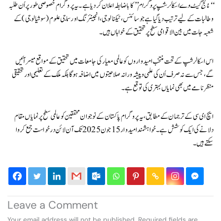
“نالج گیٹ وے اسکالرشپ پروگرام”
کا باضابطہ اعلان کر دیا ہے۔ یہ پروگرام خصوصی طور پر اُن طلبہ
و طالبات کے لیے ترتیب دیا گیا ہے جو سائنس، ٹیکنالوجی، انجینئرنگ اور سماجی علوم (سوشیالوجی) کے
شعبہ جات میں بین الاقوامی سطح پر تحقیق کے خواہاں ہیں۔
اس اسکالرشپ کے تحت منتخب امیدواروں کو عالمی معیار کی جامعات میں تحقیق کے مواقع میسر آئیں
گے، جس سے نہ صرف اُن کی علمی و پیشہ ورانہ صلاحیتوں میں اضافہ ہوگا بلکہ ملک کے تعلیمی اور تحقیقی
منظرنامے میں بھی نمایاں بہتری کی توقع ہے۔
ایچ ای سی کے ترجمان کے مطابق، یہ پروگرام پاکستان کے نوجوان محققین کو عالمی سطح پر نمایاں مقام
دلانے کی ایک کوشش ہے۔ خواہشمند امیدوار 15 جون 2025 تک آن لائن درخواست جمع کروا
سکتے ہیں۔
Leave a Comment
Your email address will not be published.
Required fields are