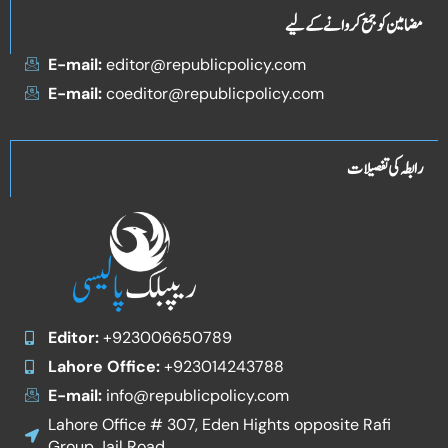
مضامین کو جمع کروانے کے لیے
E-mail:
editor@republicpolicy.com
E-mail:
coeditor@republicpolicy.com
رابطہ کی تفصیلات
Editor:
+923006650789
Lahore Office:
+923014243788
E-mail:
info@republicpolicy.com
Lahore Office # 307, Eden Hights opposite Rafi
Group Jail Road