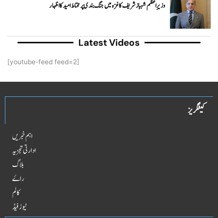
وزیرِاعظم شہباز شریف کا غزہ میں جنگ بندی پر محتاط امید کا اظہار
Latest Videos
[youtube-feed feed=2]
کیٹگریز
اہم خبریں
ادارتی تجزیہ
بلاگ
راۓ
کالم
نیوز فیڈ