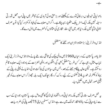
ہے۔
ماحولیاتی تبدیلیوں، برفانی تودے کے پگھلنے اور بڑھتی ہوئی آبادی کے تناظر میں، پانی اب محض قدرتی
وسیلہ نہیں بلکہ ایک اسٹریٹجک ہتھیار بن چکا ہے۔ اگر اس معاہدے کی بنیاد کو کمزور کیا گیا، تو یہ صرف
جنوبی ایشیا نہیں بلکہ دنیا بھر میں آبی سفارتکاری کی مثالوں کو خطرے میں ڈال دے گا۔
انڈس واٹر ٹریٹی: بڑھتا ہوا بحران اور خطے کا مستقبل
انڈیا اور پاکستان کے درمیان 1960 میں عالمی بینک کی ثالثی سے طے پانے والا انڈس واٹرز ٹریٹی ایک
نایاب مثال رہی ہے کہ کس طرح مستقل کشیدگی، جنگوں اور ایٹمی خطرات کے باوجود ایک معاہدہ قائم
رہ سکتا ہے۔ لیکن حالیہ پاہلگام حملے کے بعد، جس میں سیاحوں کی ہلاکت ہوئی، انڈیا نے پہلی بار پانی کے
بہاؤ کو یکطرفہ طور پر 24 گھنٹوں کے لیے روک کر، پھر اچانک ایک ریلہ چھوڑ کر اس معاہدے کو غیر
یقینی صورتحال میں دھکیل دیا۔
یہ عمل صرف سفارتی نہیں بلکہ ماحولیاتی اور اقتصادی نتائج کا بھی حامل ہے۔ پاکستان، جو دنیا کے سب
سے زیادہ پانی کے دباؤ کا شکار ممالک میں سے ہے، انڈس سسٹم پر اپنی 75 فیصد پانی کی ضروریات