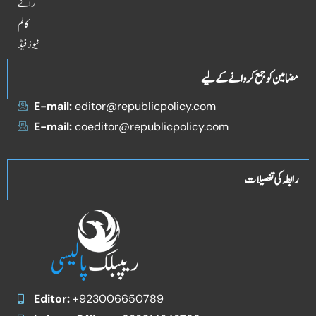
راۓ
کالم
نیوز فیڈ
مضامین کو جمع کروانے کے لیے
E-mail:
editor@republicpolicy.com
E-mail:
coeditor@republicpolicy.com
رابطہ کی تفصیلات
Editor:
+923006650789