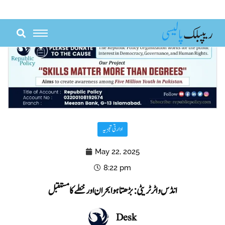
Skip
to
content
ادارتی تجزیہ
May 22, 2025
8:22 pm
انڈس واٹر ٹریٹی: بڑھتا ہوا بحران اور خطے کا مستقبل
Desk