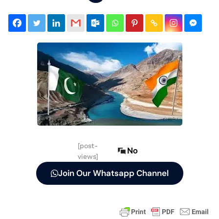
[post-
No
views]
Join Our Whatsapp Channel