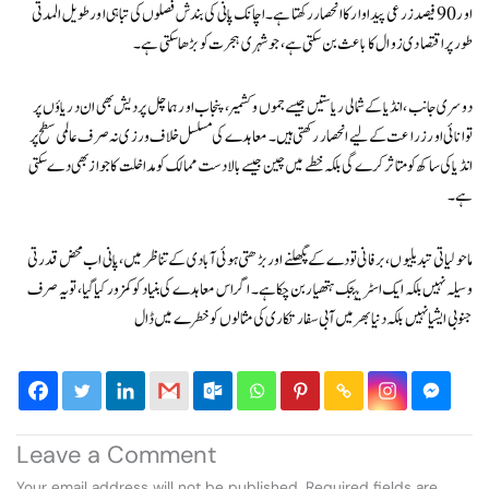
اور 90 فیصد زرعی پیداوار کا انحصار رکھتا ہے۔ اچانک پانی کی بندش فصلوں کی تباہی اور طویل المدتی
طور پر اقتصادی زوال کا باعث بن سکتی ہے، جو شہری ہجرت کو بڑھا سکتی ہے۔
دوسری جانب، انڈیا کے شمالی ریاستیں جیسے جموں و کشمیر، پنجاب اور ہماچل پردیش بھی ان دریاؤں پر
توانائی اور زراعت کے لیے انحصار رکھتی ہیں۔ معاہدے کی مسلسل خلاف ورزی نہ صرف عالمی سطح پر
انڈیا کی ساکھ کو متاثر کرے گی بلکہ خطے میں چین جیسے بالادست ممالک کو مداخلت کا جواز بھی دے سکتی
ہے۔
ماحولیاتی تبدیلیوں، برفانی تودے کے پگھلنے اور بڑھتی ہوئی آبادی کے تناظر میں، پانی اب محض قدرتی
وسیلہ نہیں بلکہ ایک اسٹریٹجک ہتھیار بن چکا ہے۔ اگر اس معاہدے کی بنیاد کو کمزور کیا گیا، تو یہ صرف
جنوبی ایشیا نہیں بلکہ دنیا بھر میں آبی سفارتکاری کی مثالوں کو خطرے میں ڈال
Leave a Comment
Your email address will not be published.
Required fields are