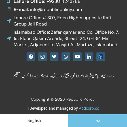
Lahore Office:
+923014243788
E-mail:
info@republicpolicy.com
Lahore Office # 307, Eden Hights opposite Rafi
Group Jail Road
Islamabad Office: Zafar qamar and Co. Office No. 7,
1st Floor, Qasim Arcade, Street 124, G-13/4 Mini
Market, Adjacent to Masjid Ali Murtaza, Islamabad
F
I
T
W
Y
I
a
n
w
h
o
c
c
s
i
a
u
o
e
t
t
t
t
n
b
a
t
s
u
-
رازداری اور پالیسی
شرائط و ضوابط
تحریر جمع کروانے کی ہدایات
ہم سے رابطہ کریں۔
تنظیم
o
g
e
a
b
l
o
r
r
p
e
i
k
a
p
n
m
k
e
Copyright © 2026 Republic Policy
d
i
n
| Developed and managed by
Abdcorp.co
اردو
English