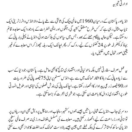
ادارتی تجزیہ
انڈیا اور پاکستان کے درمیان 1960 میں عالمی بینک کی ثالثی سے طے پانے والا انڈس واٹرز ٹریٹی ایک
نایاب مثال رہی ہے کہ کس طرح مستقل کشیدگی، جنگوں اور ایٹمی خطرات کے باوجود ایک معاہدہ قائم
رہ سکتا ہے۔ لیکن حالیہ پاہلگام حملے کے بعد، جس میں سیاحوں کی ہلاکت ہوئی، انڈیا نے پہلی بار پانی کے
بہاؤ کو یکطرفہ طور پر 24 گھنٹوں کے لیے روک کر، پھر اچانک ایک ریلہ چھوڑ کر اس معاہدے کو غیر
یقینی صورتحال میں دھکیل دیا۔
یہ عمل صرف سفارتی نہیں بلکہ ماحولیاتی اور اقتصادی نتائج کا بھی حامل ہے۔ پاکستان، جو دنیا کے سب
سے زیادہ پانی کے دباؤ کا شکار ممالک میں سے ہے، انڈس سسٹم پر اپنی 75 فیصد پانی کی ضروریات
اور 90 فیصد زرعی پیداوار کا انحصار رکھتا ہے۔ اچانک پانی کی بندش فصلوں کی تباہی اور طویل المدتی
طور پر اقتصادی زوال کا باعث بن سکتی ہے، جو شہری ہجرت کو بڑھا سکتی ہے۔
دوسری جانب، انڈیا کے شمالی ریاستیں جیسے جموں و کشمیر، پنجاب اور ہماچل پردیش بھی ان دریاؤں پر
توانائی اور زراعت کے لیے انحصار رکھتی ہیں۔ معاہدے کی مسلسل خلاف ورزی نہ صرف عالمی سطح پر
انڈیا کی ساکھ کو متاثر کرے گی بلکہ خطے میں چین جیسے بالادست ممالک کو مداخلت کا جواز بھی دے سکتی