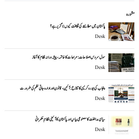
مشورہ
پاکستان میں مطالعے کی ثقافت کیوں ناگزیر ہے؟
Desk
سول سروس اصلاحات: مراعات کا خاتمہ، پیشہ ورانہ نظام کا آغاز
Desk
پنجاب کی بیوروکریسی کا تنازع: آئین، قانون اور ادارہ جاتی نظم کی ضرورت
Desk
سیاسی مداخلت کا مصنوعی بیانیہ اور پاکستان کا آئینی نظامِ حکمرانی
Desk