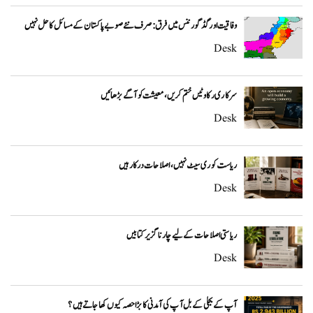
وفاقیت اور گڈ گورننس میں فرق: صرف نئے صوبے پاکستان کے مسائل کا حل نہیں
Desk
سرکاری رکاوٹیں ختم کریں، معیشت کو آگے بڑھائیں
Desk
ریاست کو ری سیٹ نہیں، اصلاحات درکار ہیں
Desk
ریاستی اصلاحات کے لیے چار ناگزیر کتابیں
Desk
آپ کے بجلی کے بل آپ کی آمدنی کا بڑا حصہ کیوں کھا جاتے ہیں؟