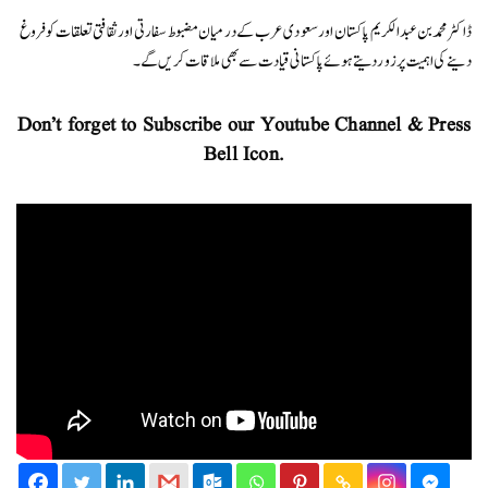
ڈاکٹر محمد بن عبدالکریم پاکستان اور سعودی عرب کے درمیان مضبوط سفارتی اور ثقافتی تعلقات کو فروغ
دینے کی اہمیت پر زور دیتے ہوئے پاکستانی قیادت سے بھی ملاقات کریں گے۔
Don’t forget to Subscribe our Youtube Channel & Press
Bell Icon.