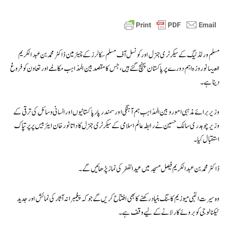
مسلم ورلڈ لیگ کے سیکرٹری جنرل اور کونسل آف مسلم سکالرز کے چیئرمین ڈاکٹر محمد بن عبدالکریم
العیسا نو روزہ اہم دورے پر پاکستان پہنچ گئے ہیں، جس کا مقصد بین المذاہب مکالمے اور تعاون کو فروغ
دینا ہے۔
وزیر برائے مذہبی امور و بین المذاہب ہم آہنگی اور سمندر پار پاکستانیوں اور انسانی وسائل کی ترقی کے
وزیر چوہدری سالک حسین نے رابطہ عالم اسلامی کے سیکرٹری جنرل کا داتا نور خان ایئربیس پر پرتپاک
استقبال کیا۔
ڈاکٹر محمد بن عبدالکریم فیصل مسجد میں عیدالفطر کی نماز پڑھائیں گے۔
وہ سیرت النبی میوزیم کا سنگ بنیاد رکھنے کا بھی افتتاح کریں گے جو کہ پیغمبرانہ آثار کی نمائش اور جدید
ٹیکنالوجی کو بروئے کار لانے کے لیے وقف ہے۔