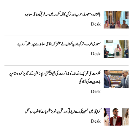
پاکستان، سعودی عرب اور ترکیہ کا مکہ مکرمہ میں سہ فریقی دفاعی معاہدہ
Desk
سعودی عرب، ترکیہ اور پاکستان نے مشترکہ دفاعی معاہدے پر دستخط کر دیے
Desk
حکومت کی تحریک انصاف کو مذاکرات کی نئی پیشکش، اپوزیشن کے تجویز کردہ مقام پر
بات چیت کی آمادگی
Desk
کراچی میں کمسن بچی سے زیادتی اور قتل پر شوبز شخصیات کا شدید ردِعمل
Desk