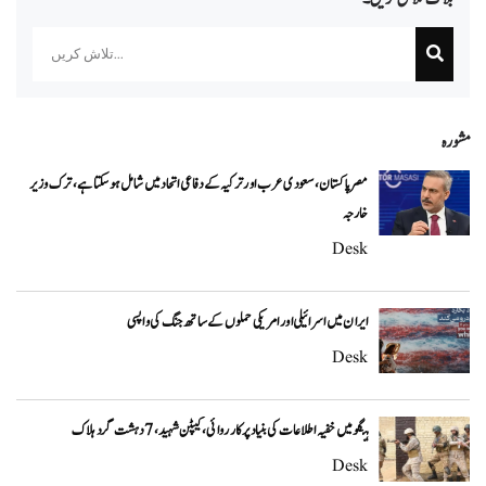
Search
مشورہ
مصر پاکستان، سعودی عرب اور ترکیہ کے دفاعی اتحاد میں شامل ہو سکتا ہے، ترک وزیر
خارجہ
Desk
ایران میں اسرائیلی اور امریکی حملوں کے ساتھ جنگ کی واپسی
Desk
ہنگو میں خفیہ اطلاعات کی بنیاد پر کارروائی، کیپٹن شہید، 7 دہشت گرد ہلاک
Desk