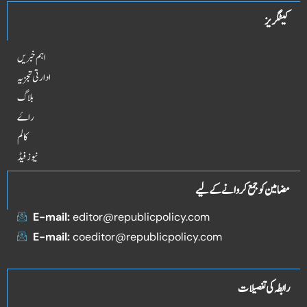
کیٹگریز
اہم خبریں
ادارتی تجزیہ
بلاگ
راۓ
کالم
نیوز فیڈ
مضامین کو جمع کروانے کے لیے
E-mail:
editor@republicpolicy.com
E-mail:
coeditor@republicpolicy.com
رابطہ کی تفصیلات