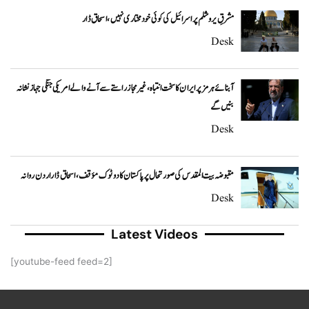
مشرقِ یروشلم پر اسرائیل کی کوئی خودمختاری نہیں، اسحاق ڈار
Desk
آبنائے ہرمز پر ایران کا سخت انتباہ، غیر مجاز راستے سے آنے والے امریکی جنگی جہاز نشانہ
بنیں گے
Desk
مقبوضہ بیت المقدس کی صورتحال پر پاکستان کا دوٹوک مؤقف، اسحاق ڈار اردن روانہ
Desk
Latest Videos
[youtube-feed feed=2]