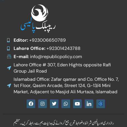
Editor:
+923006650789
Lahore Office:
+923014243788
E-mail:
info@republicpolicy.com
Lahore Office # 307, Eden Hights opposite Rafi
Group Jail Road
Islamabad Office: Zafar qamar and Co. Office No. 7,
1st Floor, Qasim Arcade, Street 124, G-13/4 Mini
Market, Adjacent to Masjid Ali Murtaza, Islamabad
F
I
T
W
Y
I
a
n
w
h
o
c
c
s
i
a
u
o
e
t
t
t
t
n
b
a
t
s
u
-
رازداری اور پالیسی
شرائط و ضوابط
تحریر جمع کروانے کی ہدایات
ہم سے رابطہ کریں۔
تنظیم
o
g
e
a
b
l