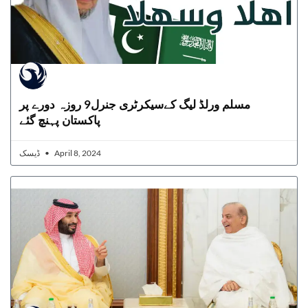
مسلم ورلڈ لیگ کےسیکرٹری جنرل9 روزہ دورے پر
پاکستان پہنچ گئے
ڈیسک
April 8, 2024