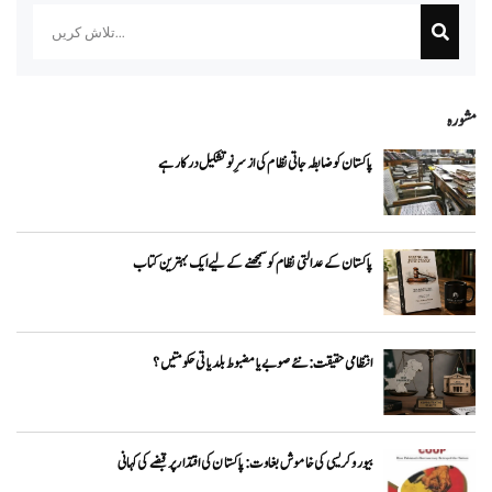
مشورہ
پاکستان کو ضابطہ جاتی نظام کی ازسرِنو تشکیل درکار ہے
پاکستان کے عدالتی نظام کو سمجھنے کے لیے ایک بہترین کتاب
انتظامی حقیقت: نئے صوبے یا مضبوط بلدیاتی حکومتیں؟
بیوروکریسی کی خاموش بغاوت: پاکستان کی اقتدار پر قبضے کی کہانی