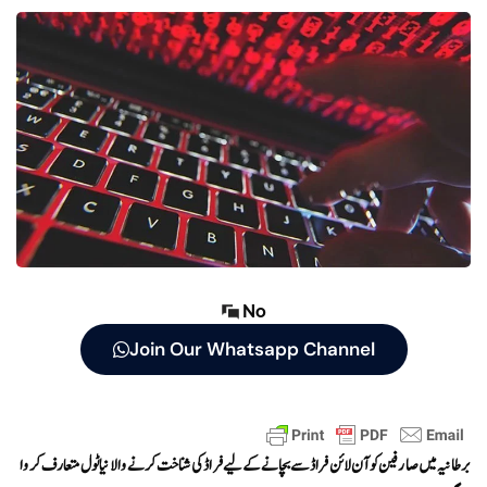
No
Join Our Whatsapp Channel
برطانیہ میں صارفین کو آن لائن فراڈ سے بچانے کے لیے فراڈ کی شناخت کرنے والا نیا ٹول متعارف کروا