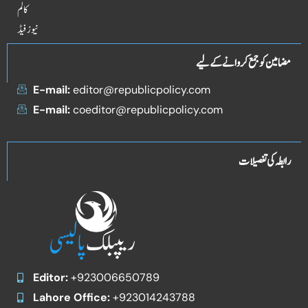
کالم
نیوز فیڈ
مضامین کو جمع کروانے کے لیے
E-mail:
editor@republicpolicy.com
E-mail:
coeditor@republicpolicy.com
رابطہ کی تفصیلات
Editor:
+923006650789
Lahore Office:
+923014243788