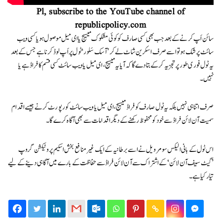
Pl, subscribe to the YouTube channel of
republicpolicy.com
سائن اَپ کرنے کے بعد جب بھی کسی صارف کو کوئی مشکوک میسیج یا ای میل موصول ہو یا کسی ویب
سائٹ پر شک ہو تو اسے صرف اسکرین شاٹ لے کر ’آسک سَلور‘ ٹول پر اَپ لوڈ کرنا ہے جس کے بعد
یہ ٹول فوری طور پر تجزیہ کر کے بتا دے گا کہ آیا یہ میسیج، ای میل یا ویب سائٹ کسی قسم کا فراڈ ہے یا
نہیں۔
صرف اتنا ہی نہیں بلکہ یہ ٹول صارف کو فراڈ میسیج، ای میل یا ویب سائٹ کو رپورٹ کرنے جیسے اقدام
سمیت آن لائن فراڈ سے خود کو محفوظ رکھنے کے دیگر اقدامات سے بھی آگاہ کرے گا۔
اس ٹول کے بانی الیکس سومرویل نے اسے برطانیہ کے ایک غیر منافع بخش اسکیم پروٹیکشن گروپ
’گیٹ سیف آن لائن‘ کے اشتراک سے آن لائن فراڈ سے حفاظت کے بارے میں آگاہی دینے کے لیے
تیار کیا ہے۔