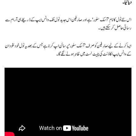
دیا گیا۔
اس نئے ٹول کا نام ’آسک سِلور‘ ہے اور صارفین اس جدید ٹول تک واٹس ایپ کے ذریعے ہی آرام سے
رسائی حاصل کر سکتے ہیں۔
ایسا کرنے کے لیے صارفین کو صرف ’آسک سِلور‘پر سائن اپ کرنا ہے جس کے بعد یہ ٹول خود بخود ان
کے واٹس ایپ اکاؤنٹ کی چیٹ لسٹ میں ظاہر ہونے لگے گا۔