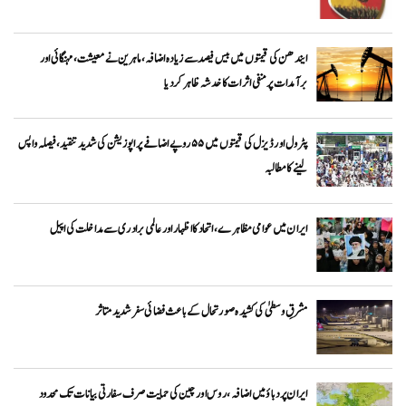
ایندھن کی قیمتوں میں بیس فیصد سے زیادہ اضافہ، ماہرین نے معیشت، مہنگائی اور
برآمدات پر منفی اثرات کا خدشہ ظاہر کر دیا
پٹرول اور ڈیزل کی قیمتوں میں ۵۵ روپے اضافے پر اپوزیشن کی شدید تنقید، فیصلہ واپس
لینے کا مطالبہ
ایران میں عوامی مظاہرے، اتحاد کا اظہار اور عالمی برادری سے مداخلت کی اپیل
مشرقِ وسطیٰ کی کشیدہ صورتحال کے باعث فضائی سفر شدید متاثر
ایران پر دباؤ میں اضافہ، روس اور چین کی حمایت صرف سفارتی بیانات تک محدود