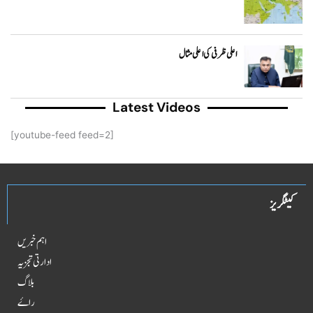
اعلی ظرفی کی اعلی مثال
Latest Videos
[youtube-feed feed=2]
کیٹگریز
اہم خبریں
ادارتی تجزیہ
بلاگ
راۓ