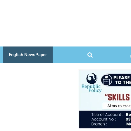
Skip
to
content
English NewsPaper