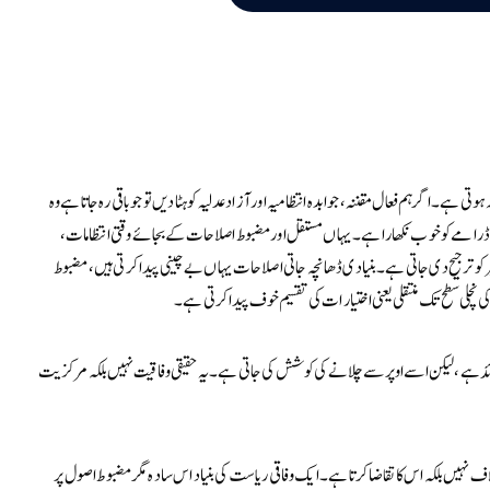
 اگر ہم فعال مقننہ، جوابدہ انتظامیہ اور آزاد عدلیہ کو ہٹا دیں تو جو باقی رہ جاتا ہے وہ
اس ڈرامے کو خوب نکھارا ہے۔ یہاں مستقل اور مضبوط اصلاحات کے بجائے وقتی انتظامات،
 کو ترجیح دی جاتی ہے۔ بنیادی ڈھانچہ جاتی اصلاحات یہاں بے چینی پیدا کرتی ہیں، مضبوط
نچلی سطح تک منتقلی یعنی اختیارات کی تقسیم خوف پیدا کرتی ہے۔
د ہے، لیکن اسے اوپر سے چلانے کی کوشش کی جاتی ہے۔ یہ حقیقی وفاقیت نہیں بلکہ مرکزیت
لاف نہیں بلکہ اس کا تقاضا کرتا ہے۔ ایک وفاقی ریاست کی بنیاد اس سادہ مگر مضبوط اصول پر