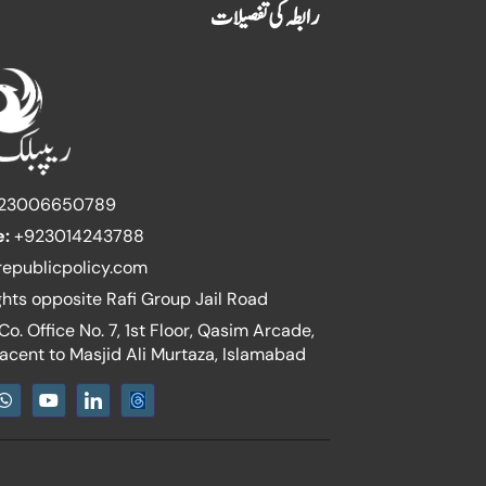
رابطہ کی تفصیلات
23006650789
e:
+923014243788
epublicpolicy.com
ghts opposite Rafi Group Jail Road
o. Office No. 7, 1st Floor, Qasim Arcade,
jacent to Masjid Ali Murtaza, Islamabad
W
Y
I
h
o
c
a
u
o
t
t
n
s
u
-
a
b
l