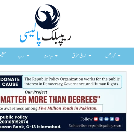
گورننس
انسانی حقوق
سیاست
ادب
تنظیم