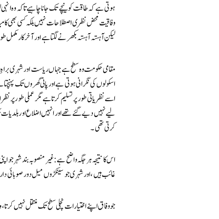
ہوتی ہے کہ طاقت کو نیچے تک جانا چاہیے تاکہ وہ انہ
وفاقیت محض نظری اصطلاحات نہیں بلکہ کسی بھی کامیاب
لیکن آہستہ آہستہ بکھرنے لگتا ہے اور آخرکار مکمل طور 
مقامی حکومت وہ سطح ہے جہاں ریاست اور شہری براہ
اسکولوں کی نگرانی ہوتی ہے اور پانی گھروں تک پہنچتا 
اسے نظریاتی طور پر تسلیم کرتا ہے مگر عملی طور پر نظ
لیے نہیں دیے گئے تھے اور انہیں اضلاع اور بلدیا
کرتی تھی۔
اس کا نتیجہ ہر جگہ واضح ہے: غیر منصوبہ بند شہر جو ا
غائب ہیں، اور شہری جو سینکڑوں میل دور صوبائی دار
جو وفاق اپنے اختیارات نچلی سطح تک منتقل نہیں کرتا، و