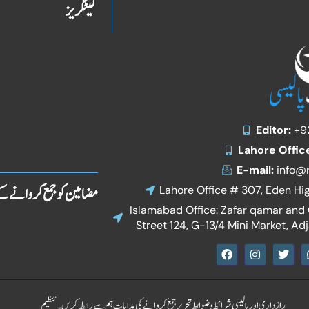
کیٹگریز
Editor:
+9
Lahore Offic
E-mail:
info@r
مضامین کو جمع کروانے ک
Lahore Office # 307, Eden Hi
Islamabad Office: Zafar qamar and C
Street 124, G-13/4 Mini Market, Ad
F
I
T
a
n
w
c
s
i
e
t
t
b
a
t
o
g
e
رازداری اور پالیسی
شرائط و ضوابط
تحریر جمع کروانے کی ہدایات
ہم سے رابطہ کریں۔
تنظیم