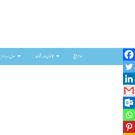
ہوم پیج
قانون اور قواعد
سول سروسز