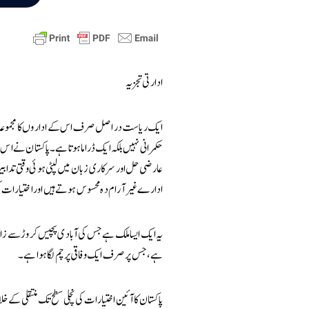
ادارتی تجزیہ
ایک ریاست دراصل صرف اس کے اداروں کا مجموعہ ہوتی ہے۔
حکمرانی نہیں بلکہ ایک ڈراما ہوتا ہے۔ پاکستان نے 
عارضی حل اور سرکاری زبان میں لپٹی ہوئی وقتی تدابیر
ادارے غیر آرام دہ محسوس ہوتے ہیں اور اختیارات کی 
یہ ایک ایسا ملک ہے جس کی آبادی پچیس کروڑ سے زائ
ہے، جس پر صرف ایک وفاقی پرچم لگا ہوا ہے۔
پاکستان کا آئین اختیارات کی نچلی سطح تک منتقلی کے خ