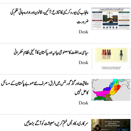
پنجاب کی بیوروکریسی کا تنازع: آئین، قانون اور ادارہ جاتی نظم کی
ضرورت
Desk
سیاسی مداخلت کا مصنوعی بیانیہ اور پاکستان کا آئینی نظامِ حکمرانی
Desk
وفاقیت اور گڈ گورننس میں فرق: صرف نئے صوبے پاکستان کے مسائل
کا حل نہیں
Desk
سرکاری رکاوٹیں ختم کریں، معیشت کو آگے بڑھائیں