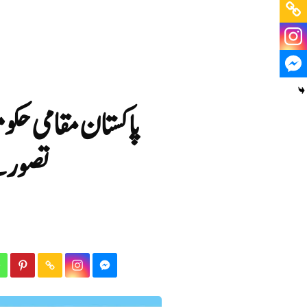
پاکستان مقامی ح
تصور س