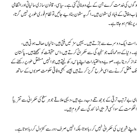
ی لوگوں کی خدمت کرے جن کے لیے وہ بنائی گئی ہے۔ سیاسی، قانون سازی، مالیاتی اور انتظامی
 وفاق کے بنیادی ستون ہیں۔ اگر یہ ستون ہٹا دیے جائیں تو نظام فوری طور پر نہیں گرتا،
پر ناکام ہو جاتا ہے۔
ِ راست ایک دوسرے سے جڑتے ہیں۔ یہیں سڑکیں بنتی ہیں، نالیاں صاف ہوتی ہیں،
ہے۔ دنیا کے وہ ممالک جو سنجیدگی سے حکمرانی کرتے ہیں، اس حقیقت کو سمجھتے ہیں۔ پاکستان
ر انداز کر دیتا ہے۔ صوبے وہ اختیارات اپنے پاس رکھ لیتے ہیں جو انہیں مستقل طور پر رکھنے کے
ت تک منتقل کرنے سے اسی طرح گریز کرتے ہیں جیسے کبھی وفاقی حکومت صوبوں کے ساتھ
پنی ہی بے ترتیب ترقی کے بوجھ تلے دب رہے ہیں، دیہی علاقے جو ہر سطح کی حکمرانی سے تقریباً
الحکومت کے سوا کسی قریبی نمائندگی سے محروم ہیں۔
ہ اپنے شہریوں کی حکمرانی نہیں کر رہا ہوتا، بلکہ انہیں صرف دور سے کنٹرول کر رہا ہوتا ہے۔