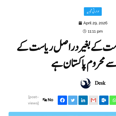
ادارتی تجزیہ
April 29, 2026
11:11 pm
کومت کے بغیر دراصل ریاست کے
ے محروم پاکستان ہے
Desk
[post-
No
views]