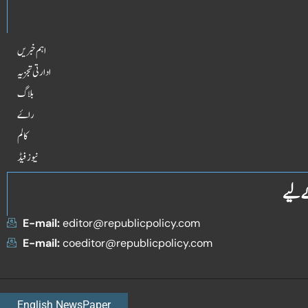
اہم خبریں
ادارتی تجزیہ
بلاگ
راۓ
کالم
نیوز فیڈ
ے لیے
E-mail:
editor@republicpolicy.com
E-mail:
coeditor@republicpolicy.com
English NewsPaper