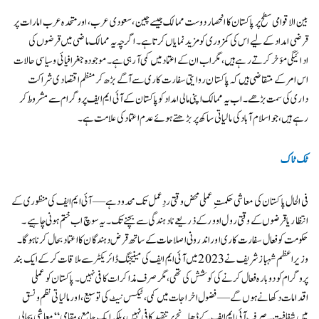
بین الاقوامی سطح پر پاکستان کا انحصار دوست ممالک جیسے چین، سعودی عرب، اور متحدہ عرب امارات پر
قرضی امداد کے لیے اس کی کمزوری کو مزید نمایاں کرتا ہے۔ اگرچہ یہ ممالک ماضی میں قرضوں کی
ادائیگی مؤخر کرتے رہے ہیں، مگر اب ان کے اعتماد میں کمی آ رہی ہے۔ موجودہ جغرافیائی و سیاسی حالات
اس امر کے متقاضی ہیں کہ پاکستان روایتی سفارت کاری سے آگے بڑھ کر منظم اقتصادی شراکت
داری کی سمت بڑھے۔ اب یہ ممالک اپنی مالی امداد کو پاکستان کے آئی ایم ایف پروگرام سے مشروط کر
رہے ہیں، جو اسلام آباد کی مالیاتی ساکھ پر بڑھتے ہوئے عدم اعتماد کی علامت ہے۔
ٹک ٹاک
فی الحال پاکستان کی معاشی حکمتِ عملی محض وقتی ردِعمل تک محدود ہے — آئی ایم ایف کی منظوری کے
انتظار یا قرضوں کے وقتی رول اوور کے ذریعے نادہندگی سے بچنے تک۔ یہ سوچ اب ختم ہونی چاہیے۔
حکومت کو فعال سفارت کاری اور اندرونی اصلاحات کے ساتھ قرض دہندگان کا اعتماد بحال کرنا ہوگا۔
وزیراعظم شہباز شریف نے 2023 میں آئی ایم ایف کی مینیجنگ ڈائریکٹر سے ملاقات کر کے ایک بند
پروگرام کو دوبارہ فعال کرنے کی کوشش کی تھی، مگر صرف مذاکرات کافی نہیں۔ پاکستان کو عملی
اقدامات دکھانے ہوں گے — فضول اخراجات میں کمی، ٹیکس نیٹ کی توسیع، اور مالیاتی نظم و نسق
میں شفافیت۔ صرف آئی ایم ایف کے ڈھانچے پر تنقید کافی نہیں، بلکہ ایک جامع، مقامی “معاشی بحالی