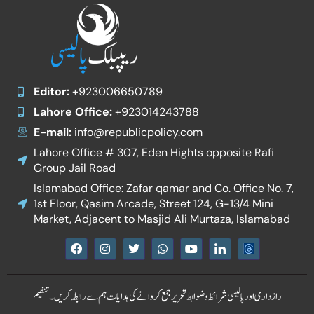
Editor:
+923006650789
Lahore Office:
+923014243788
E-mail:
info@republicpolicy.com
Lahore Office # 307, Eden Hights opposite Rafi
Group Jail Road
Islamabad Office: Zafar qamar and Co. Office No. 7,
1st Floor, Qasim Arcade, Street 124, G-13/4 Mini
Market, Adjacent to Masjid Ali Murtaza, Islamabad
F
I
T
W
Y
I
a
n
w
h
o
c
c
s
i
a
u
o
e
t
t
t
t
n
b
a
t
s
u
-
رازداری اور پالیسی
شرائط و ضوابط
تحریر جمع کروانے کی ہدایات
ہم سے رابطہ کریں۔
تنظیم
o
g
e
a
b
l
o
r
r
p
e
i