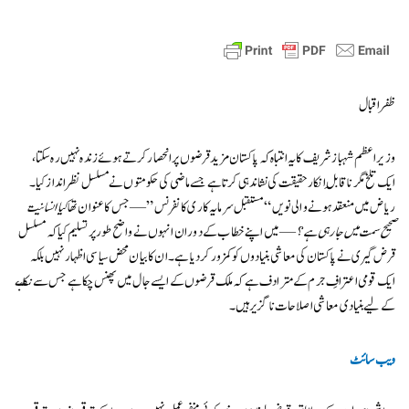
ظفراقبال
وزیراعظم شہباز شریف کا یہ انتباہ کہ پاکستان مزید قرضوں پر انحصار کرتے ہوئے زندہ نہیں رہ سکتا،
ایک تلخ مگر ناقابلِ انکار حقیقت کی نشاندہی کرتا ہے جسے ماضی کی حکومتوں نے مسلسل نظرانداز کیا۔
ریاض میں منعقد ہونے والی نویں “مستقبل سرمایہ کاری کانفرنس” — جس کا عنوان تھا
کیا انسانیت
صحیح سمت میں جا رہی ہے؟
— میں اپنے خطاب کے دوران انہوں نے واضح طور پر تسلیم کیا کہ مسلسل
قرض گیری نے پاکستان کی معاشی بنیادوں کو کمزور کر دیا ہے۔ ان کا بیان محض سیاسی اظہار نہیں بلکہ
ایک قومی اعترافِ جرم کے مترادف ہے کہ ملک قرضوں کے ایسے جال میں پھنس چکا ہے جس سے نکلنے
کے لیے بنیادی معاشی اصلاحات ناگزیر ہیں۔
ویب سائٹ