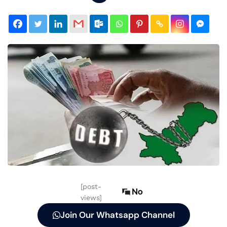
[post-
No
views]
Join Our Whatsapp Channel