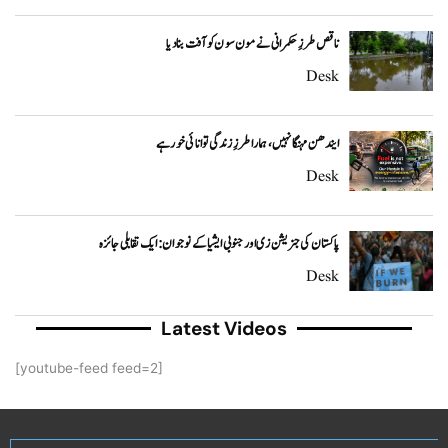
ناقص طرزِ حکمرانی نے مون سون کو آفت بنا دیا
Desk
ایندھن مہنگا نہیں، ہمارا طرزِ زندگی توانائی خور ہے
Desk
پاکستان کی جنریشن زی اور جنوبی ایشیا کے نوجوان: ایک تقابلی جائزہ
Desk
Latest Videos
[youtube-feed feed=2]