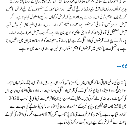
معاشی اصولوں کے مطابق، قرض لینا بذاتِ خود کوئی منفی عمل نہیں ہوتا۔ دنیا کے ترقی یافتہ اور ترقی
پذیر ممالک دونوں ہی ترقی، بنیادی ڈھانچے کی تعمیر، اور سماجی بہبود کے منصوبوں کے لیے قرض حاصل
کرتے ہیں۔ تاہم، فرق اس بات سے پیدا ہوتا ہے کہ قرض کو کہاں اور کیسے استعمال کیا جاتا ہے۔ اگر
قرض سے سڑکیں، توانائی کے منصوبے، صحت و تعلیم کے ادارے یا پیداواری شعبے بہتر کیے جائیں تو یہ
قرض مستقبل کی آمدنی بڑھا کر خود اپنی واپسی کا ذریعہ بن جاتا ہے۔ مگر جب قرض صرف بجٹ خسارہ
پورا کرنے یا پرانے قرضوں کی ادائیگی کے لیے لیا جائے تو یہ معیشت کو خود ساختہ بحران میں دھکیل دیتا
ہے۔ بدقسمتی سے پاکستان میں قرضوں کا بیشتر استعمال اسی غیر پیداواری سمت میں ہوا ہے۔
یوٹیوب
پاکستان کی عالمی مالیاتی ساکھ بھی اس بحران کو مزید گہرا کر رہی ہے۔ بین الاقوامی ریٹنگ ایجنسیاں جیسے
موڈیز، فچ، اور اسٹینڈرڈ اینڈ پوئرز کسی ملک کی قرض ادائیگی کی صلاحیت اور ادارہ جاتی اعتبار کی بنیاد پر اس
کی کریڈٹ درجہ بندی طے کرتی ہیں۔ مثال کے طور پر، یونان کا قرض سے جی ڈی پی تناسب 2020
میں 250 فیصد تھا، لیکن یورپی یونین کے مضبوط ادارہ جاتی اعتماد اور مالیاتی ڈھانچے کی وجہ سے اسے
فنڈز دستیاب رہے۔ پاکستان کا قرض سے جی ڈی پی تناسب تقریباً 87 فیصد ہے، مگر عالمی اعتماد کی کمی کے
باعث اسے کم قرض کے لیے زیادہ قیمت ادا کرنی پڑتی ہے۔