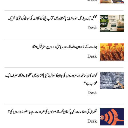
نیشنل بک ریڈنگ موومنٹ: پاکستان میں کتاب بینی کی ثقافت کی بحالی کی قومی تحریک
Desk
بھارت کے نوجوان، انصاف اور ریاستی اداروں پر متزلزل اعتماد
Desk
کوئٹہ کان سانحہ اور مزدوروں کی جان کا سوال: کیا پاکستان میں محفوظ روزگار صرف ایک
خواب ہے؟
Desk
حکمرانی کی اصلاحات: کیا پاکستان کو نئے صوبوں کی ضرورت ہے یا مضبوط اداروں کی؟
Desk