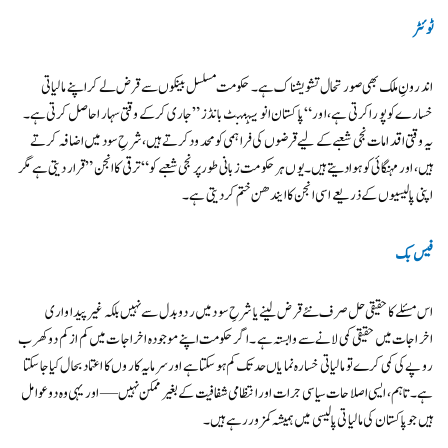
ٹوئٹر
اندرونِ ملک بھی صورتحال تشویشناک ہے۔ حکومت مسلسل بینکوں سے قرض لے کر اپنے مالیاتی
خسارے کو پورا کرتی ہے، اور “پاکستان انویسٹمنٹ بانڈز” جاری کر کے وقتی سہارا حاصل کرتی ہے۔
یہ وقتی اقدامات نجی شعبے کے لیے قرضوں کی فراہمی کو محدود کرتے ہیں، شرحِ سود میں اضافہ کرتے
ہیں، اور مہنگائی کو ہوا دیتے ہیں۔ یوں ہر حکومت زبانی طور پر نجی شعبے کو “ترقی کا انجن” قرار دیتی ہے مگر
اپنی پالیسیوں کے ذریعے اسی انجن کا ایندھن ختم کر دیتی ہے۔
فیس بک
اس مسئلے کا حقیقی حل صرف نئے قرض لینے یا شرحِ سود میں ردوبدل سے نہیں بلکہ غیر پیداواری
اخراجات میں حقیقی کمی لانے سے وابستہ ہے۔ اگر حکومت اپنے موجودہ اخراجات میں کم از کم دو کھرب
روپے کی کمی کرے تو مالیاتی خسارہ نمایاں حد تک کم ہو سکتا ہے اور سرمایہ کاروں کا اعتماد بحال کیا جا سکتا
ہے۔ تاہم، ایسی اصلاحات سیاسی جرات اور انتظامی شفافیت کے بغیر ممکن نہیں — اور یہی وہ دو عوامل
ہیں جو پاکستان کی مالیاتی پالیسی میں ہمیشہ کمزور رہے ہیں۔