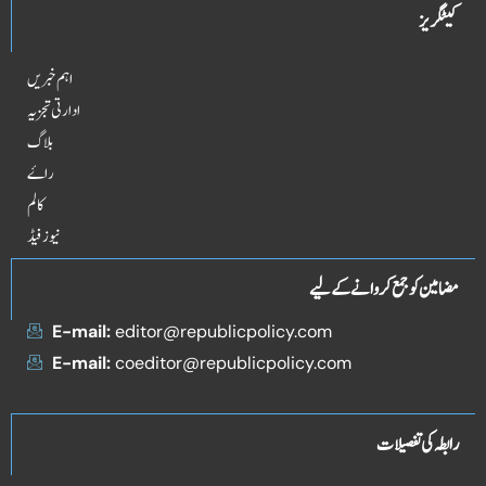
کیٹگریز
اہم خبریں
ادارتی تجزیہ
بلاگ
راۓ
کالم
نیوز فیڈ
مضامین کو جمع کروانے کے لیے
E-mail:
editor@republicpolicy.com
E-mail:
coeditor@republicpolicy.com
رابطہ کی تفصیلات