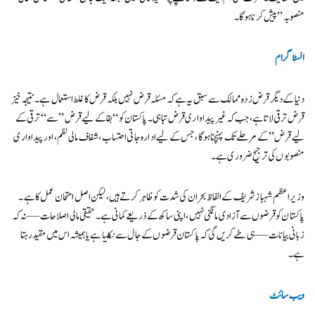
منصوبہ” پیش کرنا ہوگا۔
انسٹاگرام
دنیا کے دیگر قرض زدہ ممالک سے سبق یہ ہے کہ مسئلہ قرض نہیں بلکہ قرض کا غلط استعمال ہے۔ نتیجہ خیز
قرض ترقی لاتا ہے، جب کہ غیر پیداواری قرض تباہی۔ پاکستان کو “بقا کے لیے قرض” سے “ترقی کے
لیے قرض” کے مرحلے تک پہنچنا ہوگا، جس کے لیے ادارہ جاتی احتساب، شفاف مالی نظم، اور پیداواری
منصوبوں کی ترجیح ضروری ہے۔
وزیراعظم شہباز شریف کے الفاظ بحران کی شدت کو ظاہر کرتے ہیں، لیکن اصل امتحان عمل کا ہے۔
پاکستان کو قرضوں سے آزادی مانگنی نہیں، اپنی ساکھ کے ذریعے کمانی ہے۔ حقیقی مالی اصلاحات — نہ کہ
زبانی بیانات — ہی طے کریں گی کہ پاکستان قرضوں کے جال سے نکلتا ہے یا ہمیشہ اس میں مقید رہتا
ہے۔
ویب سائٹ