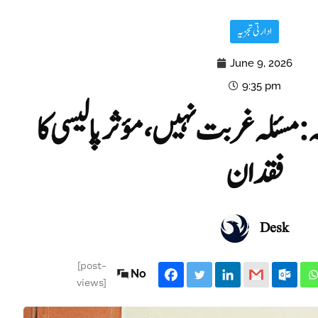
ادارتی تجزیہ
June 9, 2026
9:35 pm
یہ: مسئلہ غربت نہیں، مؤثر پالیسی کا
فقدان
Desk
[post-
No
views]