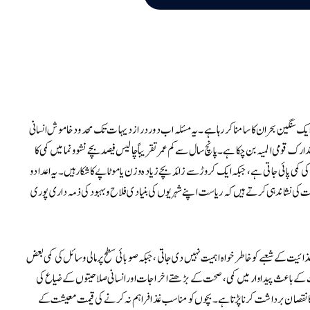
سنگین بحران کا سامنا کر رہا ہے۔ یہ مسئلہ اب دور دراز دیہات تک محدود خاموش انسانی
تدارک قومی المیہ بن چکا ہے۔ پانچ سال سے کم عمر تقریباً چالیس فیصد بچے نشوونما میں کمی کا
می پائی جاتی ہے، جبکہ ایک کروڑ سے زائد بچے زیادہ وزن یا موٹاپے کا شکار ہیں۔ یہ اعداد و
کی نشاندہی کرتے ہیں کہ ریاست اپنے شہریوں کی بنیادی فلاح و بہبود کی ذمہ داری پوری
یت کے شعبے کو خاطر خواہ اہمیت نہیں دی جاتی، جبکہ صوبائی سطح پر مالی وسائل کی کمی بعض
 کے باعث پیداوار میں کمی، صحت کے بڑھتے اخراجات اور انسانی صلاحیتوں کے ضیاع کی
 کا نقصان برداشت کرنا پڑتا ہے۔ بچوں کو مناسب غذا فراہم نہ کرنے کی قیمت معیشت کے