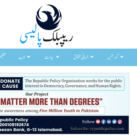
گورننس
انسانی حقوق
سیاست
ادب
تنظیم