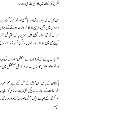
تقریباً ہر شعبے میں ادا کی جا رہی ہے۔
اس بحران کی ایک بڑی وجہ پالیسی اور نظام کی کمزوریا
اداروں میں بھی ماہرینِ غذا کا کردار نہ ہونے کے برا
صرف فلاحی مسئلہ سمجھتے ہیں۔ مزید یہ کہ احتیاطی
بچپن ہی میں پیدا ہو جاتے ہیں، لیکن توجہ زیادہ تر بال
اہم بات یہ ہے کہ غذائیت سے متعلق خطرات کی بنیاد
اور نومولود بچوں کا وزن، یہ تمام عوامل مستقبل میں مو
پاکستان کے پاس اس مسئلے کے حل کے لیے علم، مہارت
اخراجات کے بجائے نتائج پر مبنی بجٹ سازی کو اپنایا 
سرگرمی کے بجائے ایک آئینی اور ریاستی ذمہ داری کے ط
ہے۔