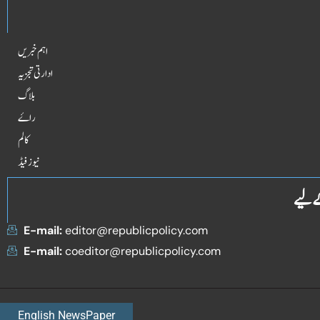
اہم خبریں
ادارتی تجزیہ
بلاگ
راۓ
کالم
نیوز فیڈ
ے لیے
E-mail:
editor@republicpolicy.com
E-mail:
coeditor@republicpolicy.com
English NewsPaper