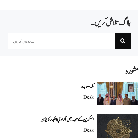
بلاگ تلاش کریں۔
Search
مشورہ
مکہ معاہدہ
Desk
اسکرین کے عہد میں آزادیِ اظہار کا نیا جبر
Desk