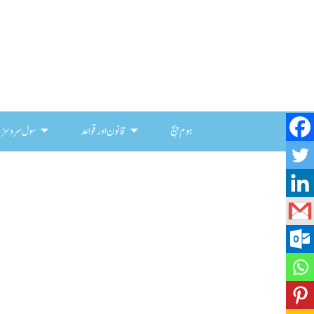
ہوم پیج
قانون اور قواعد
سول سروسز