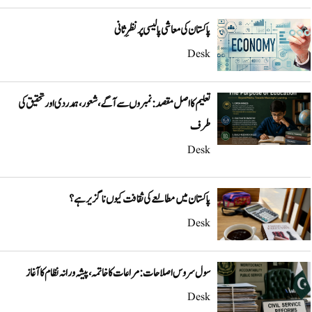
پاکستان کی معاشی پالیسی پر نظرِ ثانی
Desk
تعلیم کا اصل مقصد: نمبروں سے آگے، شعور، ہمدردی اور تحقیق کی
طرف
Desk
پاکستان میں مطالعے کی ثقافت کیوں ناگزیر ہے؟
Desk
سول سروس اصلاحات: مراعات کا خاتمہ، پیشہ ورانہ نظام کا آغاز
Desk