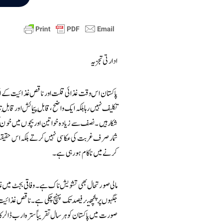
ادارتی تجزیہ
پاکستان اس وقت غذائی قلت اور ناقص غذائیت کے ایک 
تکلیف نہیں رہا بلکہ ایک واضح، قابلِ پیمائش اور قابلِ 
شکار ہیں۔ نصف سے زیادہ خواتین اور بچوں میں خون کی ک
شمار صرف غربت کی عکاسی نہیں کرتے بلکہ اس حقیقت 
کرنے میں ناکام ہو رہی ہے۔
مالی صورتحال بھی تشویش ناک ہے۔ وفاقی بجٹ میں غذائ
جگہوں پر پچھتر فیصد تک پہنچ چکی ہے۔ ناقص غذائیت
صورت میں پاکستان کو ہر سال تقریباً سترہ ارب ڈالر