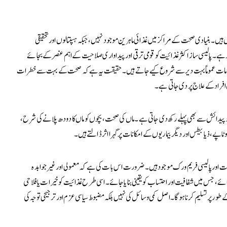
ں ہیں۔ بنیادی صحت کے مراکز میں غذائی ماہرین موجود نہیں، جبکہ ہسپتالوں اور تحقیقی
بر ہے۔ پالیسی ساز اکثر غذائیت کو قومی ترقی اور پیداواری صلاحیت کے اہم عنصر کے بجائے
 اقدامات عموماً بہت دیر سے شروع کیے جاتے ہیں۔ حقیقت یہ ہے کہ صحت کے بہت سے خطرات
غ افراد کے علاج پر دی جاتی ہے۔
 پیدائش سے بھی پہلے رکھ دی جاتی ہے۔ ماں کی صحت، بچوں کو ماں کا دودھ پلانے کی شرح،
ٹاپے، ذیابیطس اور دیگر بیماریوں کے امکانات پر گہرا اثر ڈالتے ہیں۔
 اور پالیسی فریم ورک موجود ہیں۔ ضرورت اس بات کی ہے کہ معمولی اور غیر جوابدہ
جائے، جس میں شفافیت اور احتساب کو یقینی بنایا جائے۔ اسی طرح غذائیت کو خیرات یا فلاحی
ور پر تسلیم کرنا ہوگا۔ اصل کمی وسائل کی نہیں بلکہ مضبوط سیاسی عزم اور ترجیحی توجہ کی