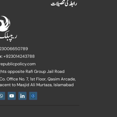
رابطہ کی تفصیلات
23006650789
e:
+923014243788
epublicpolicy.com
ghts opposite Rafi Group Jail Road
o. Office No. 7, 1st Floor, Qasim Arcade,
jacent to Masjid Ali Murtaza, Islamabad
W
Y
I
h
o
c
a
u
o
t
t
n
s
u
-
a
b
l