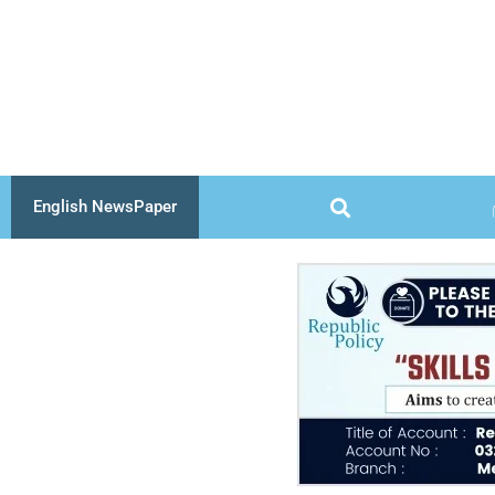
Skip
to
content
English NewsPaper