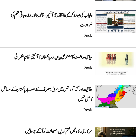
پنجاب کی بیوروکریسی کا تنازع: آئین، قانون اور ادارہ جاتی نظم کی
ضرورت
Desk
سیاسی مداخلت کا مصنوعی بیانیہ اور پاکستان کا آئینی نظامِ حکمرانی
Desk
وفاقیت اور گڈ گورننس میں فرق: صرف نئے صوبے پاکستان کے مسائل
کا حل نہیں
Desk
سرکاری رکاوٹیں ختم کریں، معیشت کو آگے بڑھائیں