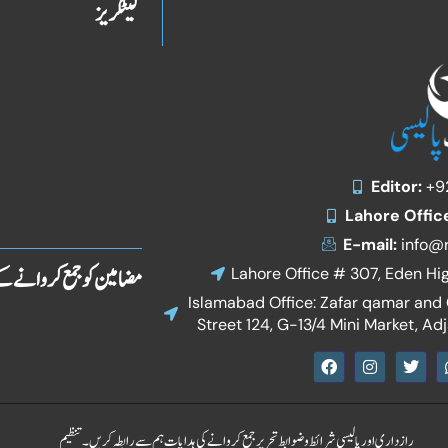
کیٹگریز
Editor:
+9
Lahore Offic
E-mail:
info@r
مضامین کو جمع کروانے ک
Lahore Office # 307, Eden Hi
Islamabad Office: Zafar qamar and C
Street 124, G-13/4 Mini Market, Ad
F
I
T
a
n
w
c
s
i
e
t
t
b
a
t
o
g
e
رازداری اور پالیسی
شرائط و ضوابط
تحریر جمع کروانے کی ہدایات
ہم سے رابطہ کریں۔
تنظیم