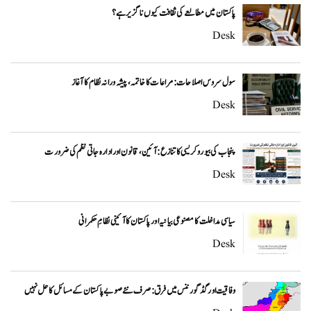
پاکستان میں مطالعے کی ثقافت کیوں ناگزیر ہے؟
Desk
سول سروس اصلاحات: مراعات کا خاتمہ، پیشہ ورانہ نظام کا آغاز
Desk
پنجاب کی بیوروکریسی کا تنازع: آئین، قانون اور ادارہ جاتی نظم کی ضرورت
Desk
سیاسی مداخلت کا مصنوعی بیانیہ اور پاکستان کا آئینی نظامِ حکمرانی
Desk
وفاقیت اور گڈ گورننس میں فرق: صرف نئے صوبے پاکستان کے مسائل کا حل نہیں