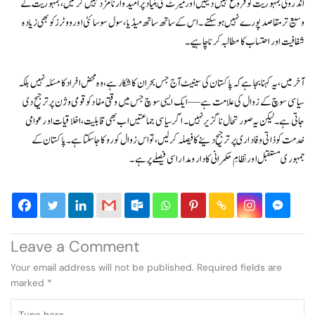
اندرونی جمہوریت کو فروغ نہیں دیتیں اور میرٹ کی بنیاد پر امیدوار نامزد نہیں کرتیں، جمہوریت کے
وسیع تر مقاصد پورے نہیں ہو سکتے۔ اس کے ساتھ ساتھ میڈیا، سول سوسائٹی اور ووٹرز کو بھی زیادہ
شفافیت اور احتساب کا مطالبہ کرنا چاہیے۔
آخر میں، یہ کہنا بجا ہے کہ پاکستان کی سینیٹ آج جس بحران کا شکار ہے، وہ محض افراد کا مسئلہ نہیں بلکہ
سیاسی سوچ کے زوال کی علامت ہے—ایک ایسی سوچ جس میں وقتی مفاد کو قومی وژن پر ترجیح دی
جاتی ہے۔ لیکن یہ صورتحال ناگزیر نہیں۔ اگر سیاسی جماعتیں اب بھی قابلیت، اخلاقیات اور عوامی
خدمت کو ذاتی وفاداری پر ترجیح دینے کا فیصلہ کر لیں، تو اس زوال کو روکا جا سکتا ہے۔ پاکستان کے
جمہوری مستقبل اور نظامِ حکمرانی کا دار و مدار اسی فیصلے پر ہے۔
Leave a Comment
Your email address will not be published.
Required fields are
marked
*
Type