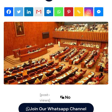
[post-
No
views]
Join Our Whatsapp Channel