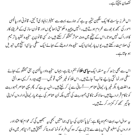
نقصان پہنچتا ہے۔
اس طرزِ سیاست کا ایک سنگین نتیجہ یہ ہے کہ ہمارے بہت سے سینیٹرز بنیادی آئینی، قانونی اور پالیسی
امور کی سمجھ بوجھ سے محروم ہوتے ہیں۔ انہیں پیچیدہ حکومتی ڈھانچوں اور قانون سازی کے طریقۂ کار
کا ادراک نہیں ہوتا۔ اس کے نتیجے میں وہ نہ مؤثر گفتگو کر سکتے ہیں، نہ کسی قانون پر سنجیدہ تنقید یا ترمیم
کی صلاحیت رکھتے ہیں۔ یوں پارلیمان ایک سنجیدہ ادارہ بننے کے بجائے ایک سطحی سیاسی اسٹیج میں تبدیل
ہو جاتا ہے۔
اس سے بھی بڑھ کر یہ مسئلہ ایک
سیاسی خلا
کو جنم دیتا ہے، جہاں سنجیدہ اور پالیسی پر مبنی گفتگو کے بجائے
سطحی اور نمائشی بیانیے غالب آ جاتے ہیں۔ اس خلا کو غیر منتخب قوتیں—جیسے بیوروکریسی، عدالتی
مداخلت یا دیگر غیر پارلیمانی عناصر—آسانی سے پُر کر لیتے ہیں۔ المیہ یہ ہے کہ پھر یہی عناصر جمہوریت
کو ناکام قرار دیتے ہیں، حالانکہ ناکامی جمہوریت کی نہیں بلکہ اُن عناصر کی ہے جو پارلیمانی اداروں کو اپنی
جاگیر سمجھ کر کمزور کرتے ہیں۔
یہ سوال اب بہت اہم ہو چکا ہے: کیا پاکستان کی سیاسی جماعتیں کبھی یہ سمجھیں گی کہ عوام کا اعتماد اور
اداروں کی مضبوطی اس بات سے جڑی ہے کہ وہ کن افراد کو نمائندہ بنا کر بھیجتی ہیں؟ دنیا بھر میں وہی