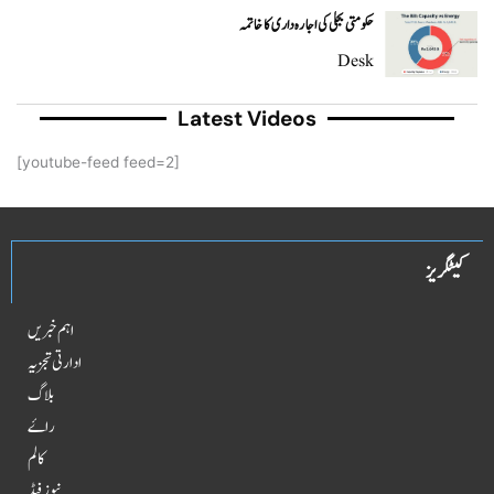
حکومتی بجلی کی اجارہ داری کا خاتمہ
Desk
Latest Videos
[youtube-feed feed=2]
کیٹگریز
اہم خبریں
ادارتی تجزیہ
بلاگ
راۓ
کالم
نیوز فیڈ