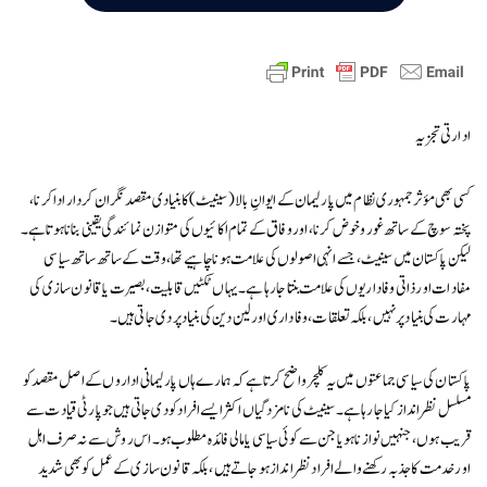
ادارتی تجزیہ
کسی بھی مؤثر جمہوری نظام میں پارلیمان کے ایوانِ بالا (سینیٹ) کا بنیادی مقصد نگران کردار ادا کرنا،
پختہ سوچ کے ساتھ غور و خوض کرنا، اور وفاق کے تمام اکائیوں کی متوازن نمائندگی یقینی بنانا ہوتا ہے۔
لیکن پاکستان میں سینیٹ، جسے انہی اصولوں کی علامت ہونا چاہیے تھا، وقت کے ساتھ ساتھ سیاسی
مفادات اور ذاتی وفاداریوں کی علامت بنتا جا رہا ہے۔ یہاں ٹکٹیں قابلیت، بصیرت یا قانون سازی کی
مہارت کی بنیاد پر نہیں، بلکہ تعلقات، وفاداری اور لین دین کی بنیاد پر دی جاتی ہیں۔
پاکستان کی سیاسی جماعتوں میں یہ کلچر واضح کرتا ہے کہ ہمارے ہاں پارلیمانی اداروں کے اصل مقصد کو
مسلسل نظرانداز کیا جا رہا ہے۔ سینیٹ کی نامزدگیاں اکثر ایسے افراد کو دی جاتی ہیں جو پارٹی قیادت سے
قریب ہوں، جنہیں نوازنا ہو یا جن سے کوئی سیاسی یا مالی فائدہ مطلوب ہو۔ اس روش سے نہ صرف اہل
اور خدمت کا جذبہ رکھنے والے افراد نظر انداز ہو جاتے ہیں، بلکہ قانون سازی کے عمل کو بھی شدید