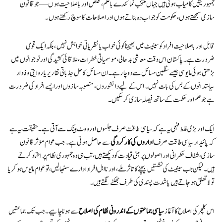
جمہوریتیں کامیاب ہوتی ہیں جہاں منتخب نمائندے باعلم، مخلص اور باصلاحیت ہوں—جو قانون
سازی سمجھتے ہوں، حکومت کو جواب دہ بناتے ہوں اور اصلاحات کا سوچ رکھتے ہوں۔
قابل اور باصلاحیت افراد کو سینیٹ میں بھیجنا کوئی خواب یا نظریاتی خواہش نہیں، بلکہ ایک قومی
ضرورت ہے۔ پاکستان اس وقت معاشی بدحالی، موسمیاتی خطرات، علاقائی کشیدگی اور نوجوانوں میں
بڑھتی ہوئی مایوسی جیسے سنگین مسائل سے دوچار ہے۔ ان مسائل کا حل جذباتی تقاریر یا روایتی وفادار
سیاستدانوں کے بس کی بات نہیں۔ اس کے لیے دانشوروں، منصوبہ سازوں اور ایسے افراد کی ضرورت
ہے جو علم اور حکمت کے ساتھ فیصلہ سازی کر سکیں۔
ایک اور بڑی غلط فہمی یہ ہے کہ سیاسی طاقت صرف جلسوں اور ووٹ بینک سے آتی ہے۔ حقیقت یہ ہے
کہ پائیدار سیاسی طاقت صرف
اداروں کی کارکردگی
سے حاصل ہوتی ہے۔ جب عوام مؤثر قانون
سازی، شفاف حکمرانی اور اصولوں پر مبنی قیادت کو دیکھتے ہیں، تب ہی وہ جمہوری نظام پر اعتماد کرتے
ہیں۔ لیکن جب سینیٹ کی نشستیں بیچنے کا تاثر ملے، اور نااہل افراد ادارے سنبھالیں، تو عوام مایوس ہو کر یا
تو لاتعلق ہو جاتے ہیں یا شدت پسندی کی طرف جھکنے لگتے ہیں۔
اس کلچر کی اصلاح کا آغاز
سیاسی جماعتوں کے اندرونی نظام کی اصلاح
سے ہونا چاہیے۔ جب تک جماعتیں