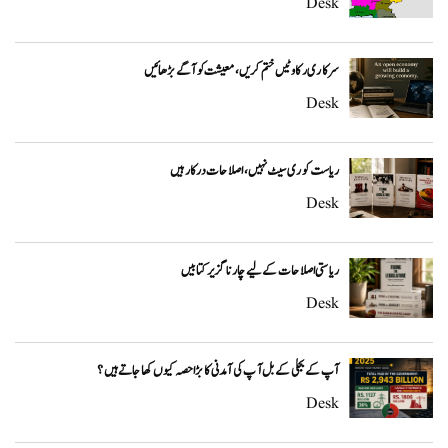
Desk
سرکاری رکاوٹیں ختم کریں، معیشت کو آگے بڑھائیں
Desk
ریاست کو ری سیٹ نہیں، اصلاحات درکار ہیں
Desk
ریاستی اصلاحات کے لیے چار ناگزیر کتابیں
Desk
آپ کے بجلی کے بل آپ کی آمدنی کا بڑا حصہ کیوں کھا جاتے ہیں؟
Desk