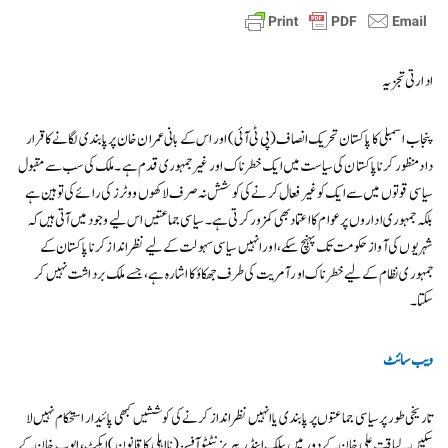
ادارتی تجزیہ
پنجاب اسمبلی کا پاکستان تحریک انصاف (پی ٹی آئی) اور اس کے بانی عمران خان پر پابندی لگانے کا قرار
داد منظور کرنا پاکستان کی سیاست میں ایک خطرناک اور غیر جمہوری قدم ہے۔ ملک کی سب سے مقبول
سیاسی قوتوں میں سے ایک کو غیر فعال کرنے کی کوشش نہ صرف لاکھوں ووٹرز کی رائے کی توہین ہے
بلکہ جمہوری اداروں پر عوام کا اعتماد بھی کمزور کرتی ہے۔ سیاسی جماعتیں اس لیے وجود میں آتی ہیں کہ
شہریوں کی آواز حکومت تک پہنچ سکے، اور انہیں سیاسی سہولت کے لیے نظرانداز کرنا پاکستان کے
جمہوری نظام کے لیے خطرناک اور آمریت کی طرف جھکاؤ کا اشارہ ہے، جسے ملک برداشت نہیں کر
سکتا۔
ویب سائٹ
تاریخی طور پر سیاسی جماعتوں پر پابندی یا انہیں نظرانداز کرنے کی کوششیں کبھی پائیدار استحکام نہیں لا
سکیں۔ لیاقت علی خان کے دور میں پبلک اینڈ ریپریزنٹیٹو آفسز (نااہلی کا قانون) ایکٹ، ایوب خان کے