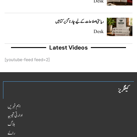
Desk
ریاستی اصلاحات کے لیے چار ناگزیر کتابیں
Desk
Latest Videos
[youtube-feed feed=2]
کیٹگریز
اہم خبریں
ادارتی تجزیہ
بلاگ
راۓ