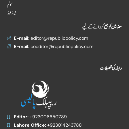
کالم
نیوز فیڈ
مضامین کو جمع کروانے کے لیے
E-mail:
editor@republicpolicy.com
E-mail:
coeditor@republicpolicy.com
رابطہ کی تفصیلات
Editor:
+923006650789
Lahore Office:
+923014243788