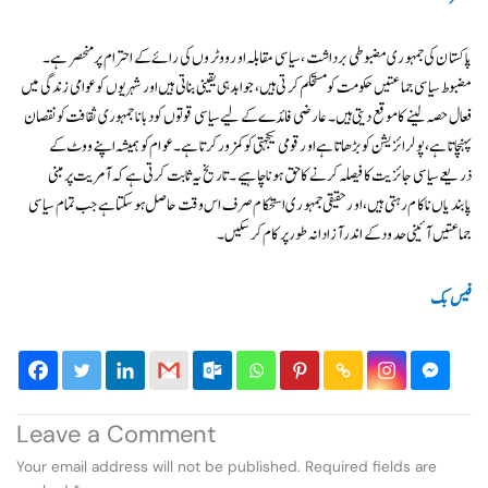
پاکستان کی جمہوری مضبوطی برداشت، سیاسی مقابلہ اور ووٹروں کی رائے کے احترام پر منحصر ہے۔
مضبوط سیاسی جماعتیں حکومت کو مستحکم کرتی ہیں، جوابدہی یقینی بناتی ہیں اور شہریوں کو عوامی زندگی میں
فعال حصہ لینے کا موقع دیتی ہیں۔ عارضی فائدے کے لیے سیاسی قوتوں کو دبانا جمہوری ثقافت کو نقصان
پہنچاتا ہے، پولرائزیشن کو بڑھاتا ہے اور قومی یکجہتی کو کمزور کرتا ہے۔ عوام کو ہمیشہ اپنے ووٹ کے
ذریعے سیاسی جائزیت کا فیصلہ کرنے کا حق ہونا چاہیے۔ تاریخ یہ ثابت کرتی ہے کہ آمریت پر مبنی
پابندیاں ناکام رہتی ہیں، اور حقیقی جمہوری استحکام صرف اس وقت حاصل ہو سکتا ہے جب تمام سیاسی
جماعتیں آئینی حدود کے اندر آزادانہ طور پر کام کر سکیں۔
فیس بک
Leave a Comment
Your email address will not be published.
Required fields are