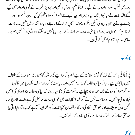
دور میں منتخب شدہ اداروں کے لیے نااہلی کا حکم، اور ضیاء الحق اور پرویز مشرف کے فوجی ادوار میں کیے
گئے اقدامات نے دہائیوں تک سیاسی بحران پیدا کیے۔ جماعتوں کو جلا وطن کیا گیا، ان پر ظلم ہوا اور
بڑے پیمانے پر نااہلیاں دی گئیں، مگر وہ ہمیشہ انتخابی جواز کے ذریعے دوبارہ اقتدار میں آئیں۔ یہ ثابت
کرتا ہے کہ عوامی حمایت کو ریاستی طاقت سے ہمیشہ کے لیے دبایا نہیں جا سکتا، اور ایسی کوششیں صرف
سیاسی عدم استحکام کو گہرا کرتی ہیں۔
یوٹیوب
پی ٹی آئی یا اس کے قائد کو قومی سلامتی کے لیے خطرہ قرار دینے کی دلیل کو جمہوری اصولوں کے خلاف
نہیں جانچنا چاہیے۔ جائز سیاسی مقابلہ کوئی جرم نہیں، اور ریاست کا کردار صرف تشدد یا غیر قانونی
سرگرمیوں کو روکنے تک محدود ہونا چاہیے۔ حکومت کی ناکامیاں، نہ کہ سیاسی مقابلہ، جوابدہی کی اصل
بنیاد ہونی چاہئیں۔ وہ جماعت جس نے گزشتہ انتخابات میں عوامی حمایت حاصل کی ہے، اسے خارج کرنا
قلیل مدتی سوچ ہے اور حکومتی اتحاد کی ساکھ کو نقصان پہنچاتا ہے، کیونکہ ایسا لگتا ہے کہ یہ اقدام ذاتی یا
جماعتی مفاد کے لیے کیا جا رہا ہے، قومی مفاد کے لیے نہیں۔
ٹوئٹر