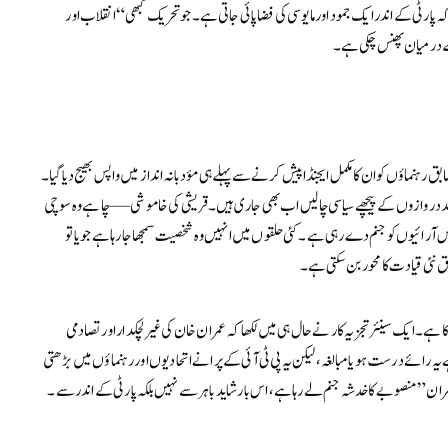
پارٹی کے اندر ایک جمود اور مایوسی کی فضا پائی جاتی ہے۔ جو تحریک کبھی “انقلاب اور
ے درمیان پھنس چکی ہے۔
ہنماؤں کو ان کا مکمل ایجنڈا پیش کرنے سے پہلے ہی مؤدبانہ انداز میں واپس بھیج دیا گیا۔
 بند دروازوں کے پیچھے سیاسی چالیں اب بھی جاری ہیں۔ قریشی کی خاموشی — چاہے وہ سوچی
س آرائیوں کو جنم دے رہی ہے۔ کئی حلقوں میں انہیں وہ شخصیت سمجھا جا رہا ہے جو یا تو
ق نئی قیادت کا محور بن سکتی ہے۔
ے۔ ایک سینئر تجزیہ کار نے حال ہی میں لکھا کہ عمران خان کی غیر لچکدار اور تصادمی
رائے درست ہو یا مبالغہ، لیکن یہ پی ٹی آئی کے پرانے اتحادیوں اور رہنماؤں میں بڑھتی
ان” منصوبے کا خدشہ جنم لے رہا ہے، اس بار شاید باہر سے نہیں بلکہ پارٹی کے اندر سے۔