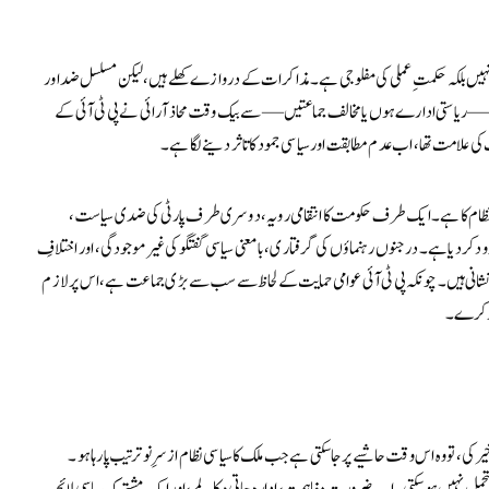
ہیں بلکہ حکمتِ عملی کی مفلوجی ہے۔ مذاکرات کے دروازے کھلے ہیں، لیکن مسلسل ضد اور
ق — ریاستی ادارے ہوں یا مخالف جماعتیں — سے بیک وقت محاذ آرائی نے پی ٹی آئی کے
کی علامت تھا، اب عدم مطابقت اور سیاسی جمود کا تاثر دینے لگا ہے۔
ی نظام کا ہے۔ ایک طرف حکومت کا انتقامی رویہ، دوسری طرف پارٹی کی ضدی سیاست،
د کر دیا ہے۔ درجنوں رہنماؤں کی گرفتاری، بامعنی سیاسی گفتگو کی غیر موجودگی، اور اختلافِ
شانی ہیں۔ چونکہ پی ٹی آئی عوامی حمایت کے لحاظ سے سب سے بڑی جماعت ہے، اس پر لازم
یار کرے۔
کی، تو وہ اس وقت حاشیے پر جا سکتی ہے جب ملک کا سیاسی نظام ازسرِ نو ترتیب پا رہا ہو۔
حمل نہیں ہو سکتی۔ اب ضرورت مفاہمت، ادارہ جاتی مکالمے، اور ایک مشترکہ سیاسی لائحہ