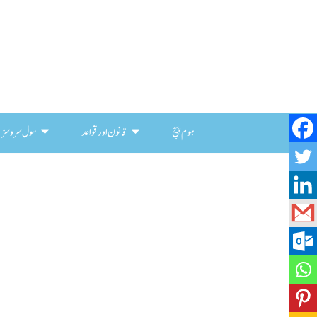
ہوم پیج
قانون اور قواعد
سول سروسز