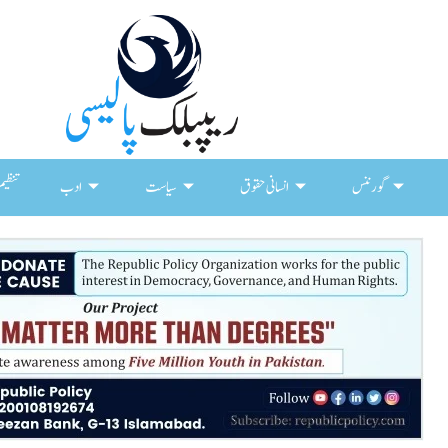
گورننس
انسانی حقوق
سیاست
ادب
تنظیم