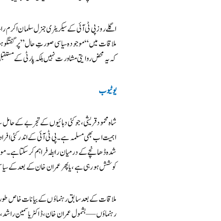
اگلے روز پی ٹی آئی کے سیکریٹری جنرل سلمان اکرم راجہ
ملاقات میں “موجودہ سیاسی صورتِ حال” پر گفتگو ہوئی
کہ یہ محض روایتی مشاورت نہیں بلکہ پارٹی کے مستقبل او
یوٹیوب
شاہ محمود قریشی، جو کئی دہائیوں کے تجربے کے حامل
اہمیت اب بھی مسلمہ ہے۔ پی ٹی آئی کے اندر کئی افراد
شدہ ڈھانچے کے درمیان رابطہ فراہم کر سکتا ہے۔ موج
کوشش ہو رہی ہے، یا پھر عمران خان کے بعد کے سیا
ملاقات کے بعد سابق رہنماؤں کے بیانات خاص طور پر
رہنماؤں — بشمول عمران خان، ڈاکٹر یاسمین راشد، ا