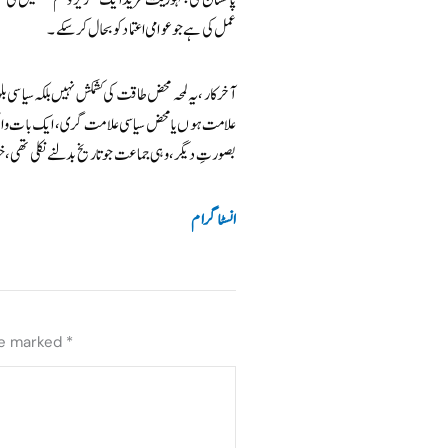
عمل کی ہے جو عوامی اعتماد کو بحال کر سکے۔
آخرکار، یہ لمحہ محض طاقت کی کشمکش نہیں بلکہ سیاسی ب
علامت ہوں یا محض سیاسی علامت گری، ایک بات واضح
بصورتِ دیگر، وہی جماعت جو تاریخ بدلنے نکلی تھی، خو
انسٹاگرام
re marked
*