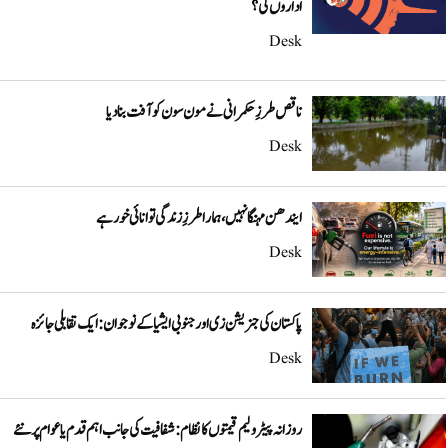
اداروں کی؟
Desk
ناقص طرزِ حکمرانی نے مون سون کو آفت بنا دیا
Desk
ایندھن مہنگا نہیں، ہمارا طرزِ زندگی توانائی خور ہے
Desk
پاکستان کی جنریشن زی اور جنوبی ایشیا کے نوجوان: ایک تقابلی جائزہ
Desk
روزانہ پیٹرولیم قیمتوں کا نظام: شفافیت کی جانب اہم قدم یا عوام پر نئے