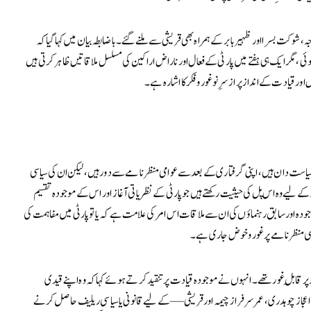
، شوکت بسرا اور ظہیر بابر کے ہمراہ بھی قریشی سے ملنے گئے۔ باضابطہ بیان میں کہا گیا کہ
، مگر ایک ہی ہفتے میں پارٹی کے فعال اور ناراض اراکین کی مسلسل ملاقاتیں ظاہر کرتی ہیں
ر قیادت کے انداز پر ازسرِ نو غور و فکر کا اشارہ ہے۔
 سیاست دان ہیں، اپنی گرفتاری کے بعد سے عوامی منظرنامے سے دور ہیں، لیکن ان کی سیاسی
 کے لیے وہ اس پل کی حیثیت رکھتے ہیں جو پارٹی کے نظریاتی آغاز اور اس کے موجودہ تقسیم
ودہ اور سابق رہنماؤں کی ان سے ملاقات اس امر کی علامت ہے کہ یا تو پارٹی میں مفاہمت کی
سی منظرنامے پر غور و خوض جاری ہے۔
 قابلِ غور تھے۔ انہوں نے موجودہ قیادت پر تنقید کرتے ہوئے کہا کہ وہ اپنے قیدی
عجاز چوہدری، عمر سرفراز چیمہ اور قریشی — کے لیے قانونی یا سیاسی ریلیف حاصل کرنے