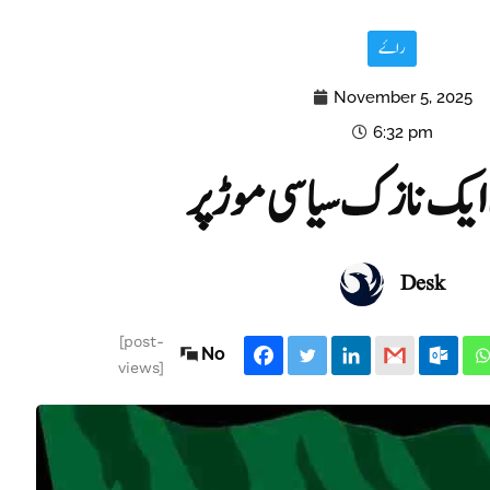
راۓ
November 5, 2025
6:32 pm
 ایک نازک سیاسی موڑ پر
Desk
[post-
No
views]