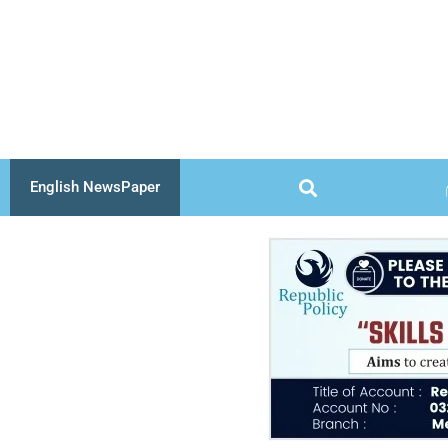
Skip
to
content
English NewsPaper