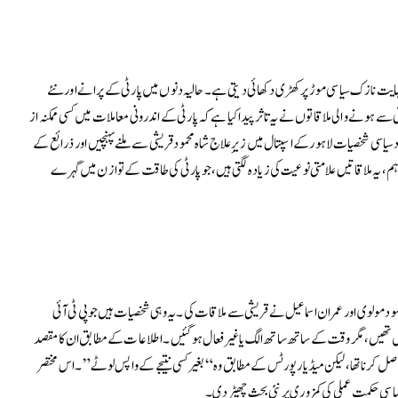
ہایت نازک سیاسی موڑ پر کھڑی دکھائی دیتی ہے۔ حالیہ دنوں میں پارٹی کے پرانے اور نئے
سے ہونے والی ملاقاتوں نے یہ تاثر پیدا کیا ہے کہ پارٹی کے اندرونی معاملات میں کسی ممکنہ از
د سیاسی شخصیات لاہور کے اسپتال میں زیرِ علاج شاہ محمود قریشی سے ملنے پہنچیں اور ذرائع کے
ہم، یہ ملاقاتیں علامتی نوعیت کی زیادہ لگتی ہیں، جو پارٹی کی طاقت کے توازن میں گہرے
حمود مولوی اور عمران اسماعیل نے قریشی سے ملاقات کی۔ یہ وہی شخصیات ہیں جو پی ٹی آئی
 تھیں، مگر وقت کے ساتھ ساتھ الگ یا غیر فعال ہو گئیں۔ اطلاعات کے مطابق ان کا مقصد
کرنا تھا، لیکن میڈیا رپورٹس کے مطابق وہ “بغیر کسی نتیجے کے واپس لوٹے”۔ اس مختصر
یاسی حکمتِ عملی کی کمزوری پر نئی بحث چھیڑ دی۔