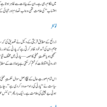
میں ناکام رہی ہے۔ ان کے بیانات سے ظاہر ہوتا ہے کہ 
احتساب” کی علامت تھی، وہ اب تصادم اور تنہائی ک
ٹوئٹر
ذرائع کے مطابق قریشی کے وکیل نے تصدیق کی کہ سابق ر
تاہم، ان کی آمد خود ظاہر کرتی ہے کہ پارٹی کے اندر
سمجھی ہو یا حکمتِ عملی کا حصہ — پارٹی میں مختلف قیا
اندرونی اختلافات کو ختم کر سکتی ہے یا حالات کے مطاب
اس تمام صورتِ حال کے بیچ اصل سوال حکمتِ عملی کا ہ
سیاست نے “پارٹی کی راہ مسدود کر دی ہے”۔ چاہے یہ 
ہوئی بے چینی کی علامت ہے۔ ایک بار پھر “مائنس عمر