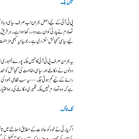
فیس بک
پی ٹی آئی کے لیے اصل بحران اب صرف سیاسی دباؤ ن
تصادم نے پارٹی کو ان سے دور رکھا ہوا ہے۔ ہر فری
لیے سیاسی گنجائش سکڑ دی ہے۔ جو بیانیہ کبھی مزاحمت 
یہ بحران صرف پی ٹی آئی کا نہیں بلکہ پورے جمہور
دونوں نے مکالمے اور سیاسی مفاہمت کی گنجائش کو محدو
رائے کے لیے کم ہوتی جگہ — یہ سب نظامی جمود کی ن
ہے کہ وہ تصادم نہیں بلکہ تعمیری مکالمے کی راہ اخت
ٹک ٹاک
اگر پارٹی نے خود کو حالات کے مطابق ڈھالنے میں تاخیر 
پاکستان کی جمہوریت مزید ایک “زیرو سم” کھیل کی مت