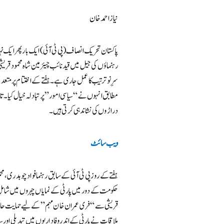
نیاز احمد خان
پاکستان تحریک انصاف (پی ٹی آئی) ایک بار پھر ایک ن
رہنماؤں کی جیل میں قید نائب چیئرمین شاہ محمود قریشی 
سرِ نو ترتیب کا عمل جاری ہے۔ ہفتے کے اختتام پر متعد
مطابق انہوں نے “سیاسی امور” پر تبادلہ خیال کیا۔ تا
دراڑوں کی نشاندہی کرتی ہیں۔
ویب سائٹ
ہفتے کے روز پی ٹی آئی کے سابق رہنما فواد چوہدری، م
حکومت کے دور میں پارٹی کے نمایاں چہروں میں شامل
قریشی سے “فری عمران خان مہم” کے لیے حمایت حاصل 
ملاقات نے پارٹی کے اندر وفاداریوں میں تبدیلی اور س