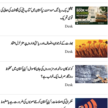
نیشنل بک ریڈنگ موومنٹ: پاکستان میں کتاب بینی کی ثقافت کی بحالی کی
قومی تحریک
Desk
بھارت کے نوجوان، انصاف اور ریاستی اداروں پر متزلزل اعتماد
Desk
کوئٹہ کان سانحہ اور مزدوروں کی جان کا سوال: کیا پاکستان میں محفوظ
روزگار صرف ایک خواب ہے؟
Desk
حکمرانی کی اصلاحات: کیا پاکستان کو نئے صوبوں کی ضرورت ہے یا مضبوط