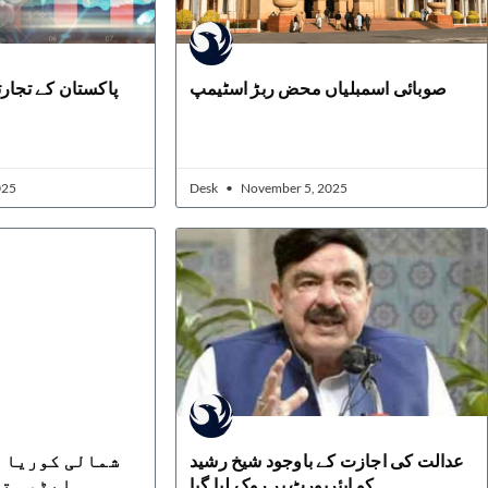
صوبائی اسمبلیاں محض ربڑ اسٹیمپ
پاکستان کے تجار
025
Desk
November 5, 2025
عدالت کی اجازت کے باوجود شیخ رشید
شمالی کوریا ک
کو ایئرپورٹ پر روک لیا گیا
ایٹمی تج