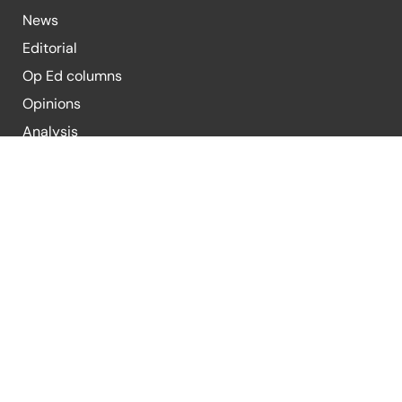
News
Editorial
Op Ed columns
Opinions
Analysis
Blogs
For Submission of Articles
E-mail:
editor@republicpolicy.com
E-mail:
coeditor@republicpolicy.com
Organization
Contact Us
Submission Guidelines
Terms & Condi