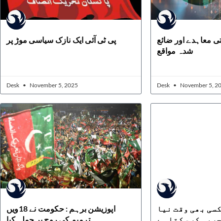
تی معاہدے اور ضائع
پی ٹی آئی ایک نازک سیاسی موڑ پر
شدہ مواقع
Desk
November 5, 2025
Desk
November 5, 2
سی بھی وقت نیا
اپوزیشن برہم : حکومت نے 18ویں
ربہ کر سکتا ہے
ترمیم کی روح پر حملہ کیا