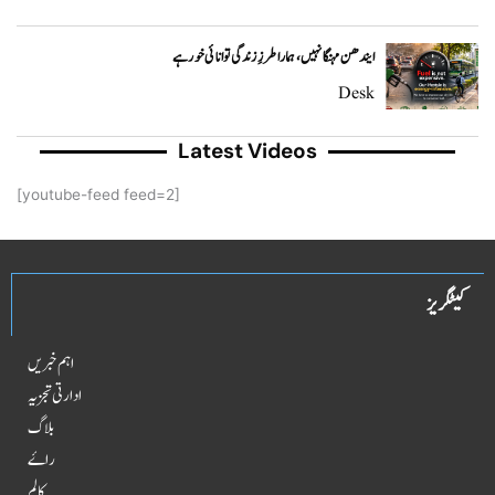
ایندھن مہنگا نہیں، ہمارا طرزِ زندگی توانائی خور ہے
Desk
Latest Videos
[youtube-feed feed=2]
کیٹگریز
اہم خبریں
ادارتی تجزیہ
بلاگ
راۓ
کالم