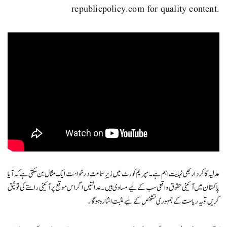
republicpolicy.com for quality content.
عدلیہ کا کردار بھی نہایت اہم ہے۔ سپریم کورٹ میں زیرِ سماعت درخواست ایک مثال بن سکتی ہے کہ آیا
پاکستان میں آئینی حقوق واقعی سب کے لیے مساوی ہیں۔ عدالتیں اگر اس موقع پر آئینی راستے کی توثیق
کریں تو یہ ریاست کے جمہوری تشخص کے لیے مثبت اشارہ ہوگا۔