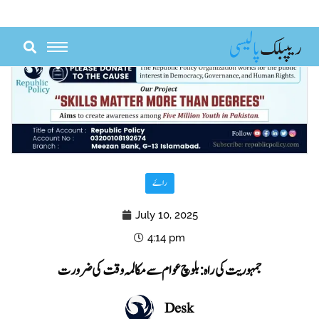
Skip
to
content
راۓ
July 10, 2025
4:14 pm
جمہوریت کی راہ: بلوچ عوام سے مکالمہ وقت کی ضرورت
Desk