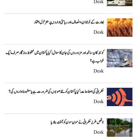
Desk
بھارت کے نوجوان، انصاف اور ریاستی اداروں پر متزلزل اعتماد
Desk
کوئٹہ کان سانحہ اور مزدوروں کی جان کا سوال: کیا پاکستان میں محفوظ روزگار صرف ایک
خواب ہے؟
Desk
حکمرانی کی اصلاحات: کیا پاکستان کو نئے صوبوں کی ضرورت ہے یا مضبوط اداروں کی؟
Desk
ناقص طرزِ حکمرانی نے مون سون کو آفت بنا دیا
Desk