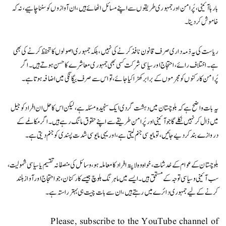
بارہا آئینی، پُرامن اور جمہوری طریقوں سے اپنے مسائل اٹھائے ہیں، ان آوازوں کو سننا چاہیے، نہ کہ
خاموش کر دینا۔
ریاست کی یہ ذمہ داری صرف قانون نافذ کرنے کی نہیں، بلکہ جمہوری اصولوں کا تحفظ کرنے کی بھی
ہے۔ اختلاف رائے، احتجاج اور سیاسی شرکت کسی بھی جمہوری معاشرے کا حسن ہوتے ہیں۔ اگر
پُرامن کارکنوں کو مجرموں کے برابر کھڑا کیا جائے، تو اس سے صرف بیگانگی میں اضافہ ہوتا ہے۔
یہ بات واضح ہے کہ بلوچستان میں دہشت گردی ایک سنجیدہ مسئلہ ہے، لیکن اس کا حل ان افراد کو جیل
میں ڈال کر نہیں نکلے گا جو آئینی اور پُرامن طریقے سے اپنے حقوق مانگ رہے ہیں۔ اگر مکالمے کے
دروازے بند کر دیے جائیں، تو مایوسی جنم لیتی ہے، اور یہی مایوسی شدت پسندی کو جنم دیتی ہے۔
بلوچستان کے عوام کے خدشات، خواہ وہ لاپتہ افراد کا معاملہ ہو، وسائل کی منصفانہ تقسیم یا سیاسی شمولیت،
سب آئینی و سیاسی توجہ کے مستحق ہیں۔ ایسے میں ماہرنگ بلوچ جیسے کارکنان، جو احتجاج اور آواز بلند
کرنے کے لیے جمہوری دائرے میں رہتے ہیں، ان سے بات چیت ہی بہتر راستہ ہے۔
Please, subscribe to the YouTube channel of