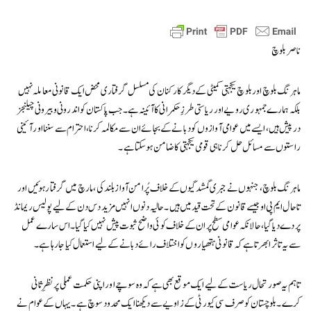
ناصر بلوچ
ماہرنگ بلوچ اور بلوچ یکجہتی کمیٹی کے دیگر کارکنان کی مسلسل گرفتاری محض ایک قانونی معاملہ نہیں
بلکہ ہمارے جمہوری رویے اور ریاستی طرزِ حکمرانی کا آئینہ ہے۔ جب پاکستان کو اندرونی و بیرونی چیلنجز
درپیش ہیں، ایسے میں عوامی آوازوں کو دبانے کے بجائے ان سے مکالمہ کرنا، احترام سے سننا اور آئینی
راستوں سے مسائل حل کرنا ہی قومی یکجہتی کا ضامن ہو سکتا ہے۔
ماہرنگ بلوچ، جنہوں نے جبری گمشدگیوں کے خلاف پُرامن آواز بلند کی، مارچ میں گرفتار ہوئیں اور
تاحال ایم پی او جیسے قانون کے تحت قید میں ہیں۔ حالیہ دنوں انہیں مزید دس دن کے لیے پولیس ریمانڈ
پر دے دیا گیا، حالانکہ عوامی سطح پر ان کے خلاف کوئی واضح ثبوت پیش نہیں کیا گیا۔ اس سارے عمل
سے یہ تاثر ابھرتا ہے کہ قانونی ہتھیاروں کو اختلاف رائے دبانے کے لیے استعمال کیا جا رہا ہے۔
تاہم یہ صورتحال ریاست کے لیے ایک موقع بھی ہے کہ وہ سوچے اور اپنی حکمت عملی پر نظرِ ثانی
کرے۔ بلوچستان کو صرف سی کیورٹی کے زاویے سے دیکھنا ایک محدود سوچ ہے۔ یہاں کے عوام نے