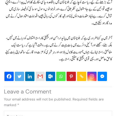
آگے بڑھنے کے لیے ریاست کو چاہیے کہ بلوچستان میں باقاعدہ سیاسی مکالمے کا ماحول پیدا کرے، ایم پی
او جیسے قوانین کے بے جا استعمال پر نظرثانی کرے، اور نوجوانوں و سول سوسائٹی کو فیصلہ سازی میں
شامل کرے۔ بے بنیاد مقدمات واپس لینا اور قید کارکنوں کی رہائی جیسے اقدامات اعتماد بحال کرنے میں
مددگار ہو سکتے ہیں۔
آخر میں یہ کہنا ضروری ہے کہ بلوچستان میں پائیدار امن اور یکجہتی کا راستہ اختلاف کو دبانے میں نہیں،
بلکہ سننے، سمجھنے اور آئینی دائرے میں بات چیت کرنے میں ہے۔ وقت آ گیا ہے کہ ریاست ایک
مفاہمتی راستہ اپنائے، جہاں جمہوریت کا بول بالا ہو، اور ہر شہری کو عزت و وقار کے ساتھ اپنی بات کہنے
کا حق حاصل ہو۔ یہی قومی یکجہتی کا حقیقی راستہ ہے۔
Leave a Comment
Your email address will not be published.
Required fields are
marked
*
Type