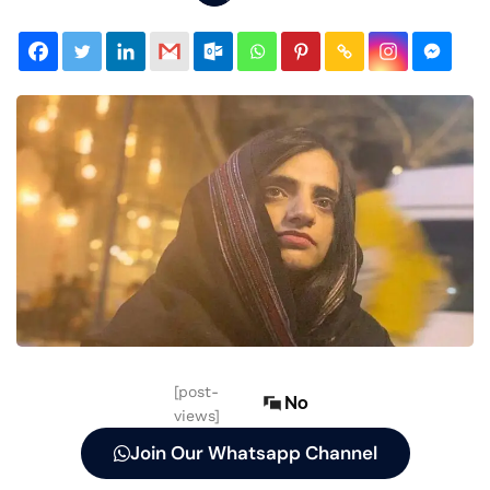
[post-
No
views]
Join Our Whatsapp Channel