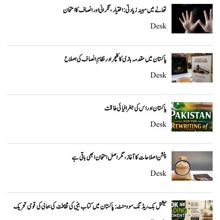
تھانے میں مبینہ زیادتی: اختیار، نگرانی اور انصاف کا امتحان
Desk
پاکستان میں مقدمہ بازی کا کلچر اور نظامِ انصاف کی اصلاح
Desk
پاکستان اور اس کی جغرافیائی طاقت
Desk
پنشن اصلاحات کا آغاز، مگر اصل امتحان ابھی باقی ہے
Desk
نیشنل بک ریڈنگ موومنٹ: پاکستان میں کتاب بینی کی ثقافت کی بحالی کی قومی تحریک