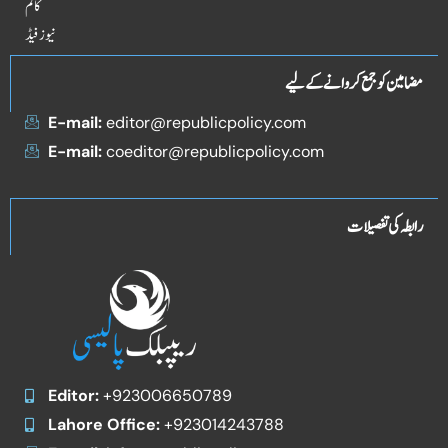
کالم
نیوز فیڈ
مضامین کو جمع کروانے کے لیے
E-mail:
editor@republicpolicy.com
E-mail:
coeditor@republicpolicy.com
رابطہ کی تفصیلات
Editor:
+923006650789
Lahore Office:
+923014243788