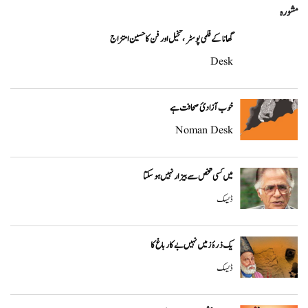
مشورہ
گھانا کے فلمی پوسٹر، تخیل اور فن کا حسین امتزاج
Desk
خوب آزادئ صحافت ہے
Noman Desk
میں کسی شخص سے بیزار نہیں ہو سکتا
ڈیسک
یک ذرۂ زمیں نہیں بے کار باغ کا
ڈیسک