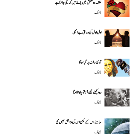
لطف وہ عشق میں پائے ہیں کہ جی جانتا ہے
ڈیسک
اول اول کی دوستی ہے ابھی
ڈیسک
آدمی وقت پر گیا ہوگا
ڈیسک
وہ دیکھنے مجھے آنا تو چاہتا ہوگا
ڈیسک
سامنے اس کے کبھی اس کی ستائش نہیں کی
ڈیسک