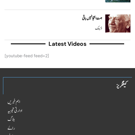
ہمت التجا نہیں باقی
ڈیسک
Latest Videos
[youtube-feed feed=2]
کیٹگریز
اہم خبریں
ادارتی تجزیہ
بلاگ
راۓ