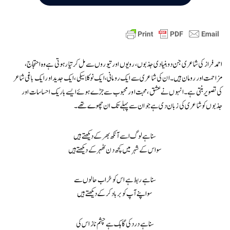
احمد فراز کی شاعری جن دو بنیادی جذبوں، رویوں اور تیوروں سے مل کرتیار ہوتی ہے وہ احتجاج،
مزاحمت اور رومان ہیں۔ ان کی شاعری سے ایک رومانی، ایک نوکلاسیکی، ایک جدید اور ایک باغی شاعر
کی تصویر بنتی ہے۔ انہوں نے عشق، محبت اور محبوب سے جڑے ہوئے ایسے باریک احساسات اور
جذبوں کو شاعری کی زبان دی ہے جو ان سے پہلے تک ان چھوے تھے۔
سنا ہے لوگ اسے آنکھ بھر کے دیکھتے ہیں
سو اس کے شہر میں کچھ دن ٹھہر کے دیکھتے ہیں
سنا ہے ربط ہے اس کو خراب حالوں سے
سو اپنے آپ کو برباد کر کے دیکھتے ہیں
سنا ہے درد کی گاہک ہے چشم ناز اس کی