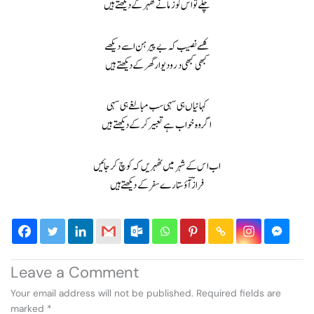
چلے تو اس کو زمانے ٹھہر کے دیکھتے ہیں
کسے نصیب کہ بے پیرہن اسے دیکھے
کبھی کبھی در و دیوار گھر کے دیکھتے ہیں
کہانیاں ہی سہی سب مبالغے ہی سہی
اگر وہ خواب ہے تعبیر کر کے دیکھتے ہیں
اب اس کے شہر میں ٹھہریں کہ کوچ کر جائیں
فرازؔ آؤ ستارے سفر کے دیکھتے ہیں
Leave a Comment
Your email address will not be published.
Required fields are
marked
*