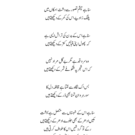
سنا ہے چشم تصور سے دشت امکاں میں
پلنگ زاویے اس کی کمر کے دیکھتے ہیں
سنا ہے اس کے بدن کی تراش ایسی ہے
کہ پھول اپنی قبائیں کتر کے دیکھتے ہیں
وہ سرو قد ہے مگر بے گل مراد نہیں
کہ اس شجر پہ شگوفے ثمر کے دیکھتے ہیں
بس اک نگاہ سے لٹتا ہے قافلہ دل کا
سو رہروان تمنا بھی ڈر کے دیکھتے ہیں
سنا ہے اس کے شبستاں سے متصل ہے بہشت
مکیں ادھر کے بھی جلوے ادھر کے دیکھتے ہیں
رکے تو گردشیں اس کا طواف کرتی ہیں