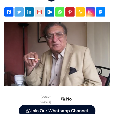
[post-
No
views]
Join Our Whatsapp Channel