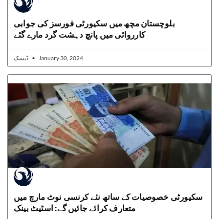
بلوچستان مچھ میں سکیورٹی فورسز کی جوابی
کارروائی میں پانچ دہشت گرد مارے گئے
ڈیسک
January 30, 2024
سکیورٹی خصوصیات کے ساتھ نئے کرنسی نوٹ مارچ میں
متعارف کرائے جائیں گے: اسٹیٹ بینک