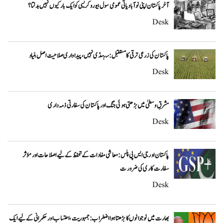
آخر پاکستان اپنی نوآبادیاتی عمومی سول بیوروکریسی کو ایک بار کیوں نہیں بدلتا؟
Desk
پاکستان کی زرعی ترقی کا مستقبل: سبسڈی نہیں، پیداواری صلاحیت اصل بنیاد
Desk
مشرقِ وسطیٰ میں بڑھتی ہوئی جنگ اور پاکستان کی سفارتی ذمہ داری
Desk
پاکستان اور جی ایس پی پلس: معاشی مفادات کے تحفظ کے لیے اصلاحات اور مؤثر
سفارت کاری کی ضرورت
Desk
بھارت میں نوجوانوں کا بڑھتا ہوا اضطراب: جمہوریت، احتساب اور حکمرانی کے لیے ایک