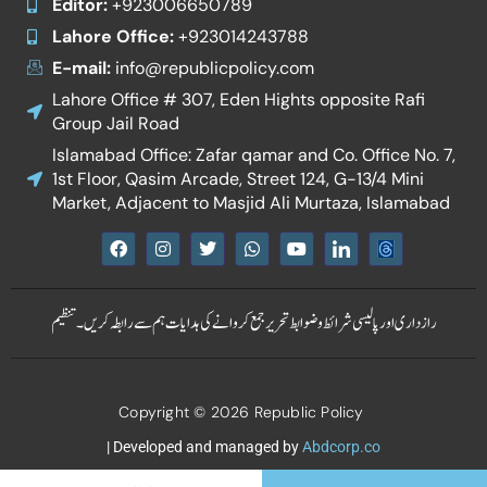
Editor:
+923006650789
Lahore Office:
+923014243788
E-mail:
info@republicpolicy.com
Lahore Office # 307, Eden Hights opposite Rafi
Group Jail Road
Islamabad Office: Zafar qamar and Co. Office No. 7,
1st Floor, Qasim Arcade, Street 124, G-13/4 Mini
Market, Adjacent to Masjid Ali Murtaza, Islamabad
F
I
T
W
Y
I
a
n
w
h
o
c
c
s
i
a
u
o
e
t
t
t
t
n
b
a
t
s
u
-
رازداری اور پالیسی
شرائط و ضوابط
تحریر جمع کروانے کی ہدایات
ہم سے رابطہ کریں۔
تنظیم
o
g
e
a
b
l
o
r
r
p
e
i
k
a
p
n
m
k
e
Copyright © 2026 Republic Policy
d
i
n
| Developed and managed by
Abdcorp.co