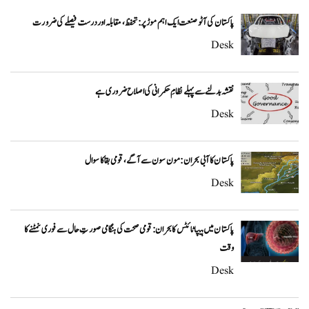
پاکستان کی آٹو صنعت ایک اہم موڑ پر: تحفظ، مقابلہ اور درست فیصلے کی ضرورت
Desk
نقشہ بدلنے سے پہلے نظامِ حکمرانی کی اصلاح ضروری ہے
Desk
پاکستان کا آبی بحران: مون سون سے آگے، قومی بقا کا سوال
Desk
پاکستان میں ہیپاٹائٹس کا بحران: قومی صحت کی ہنگامی صورتِ حال سے فوری نمٹنے کا
وقت
Desk