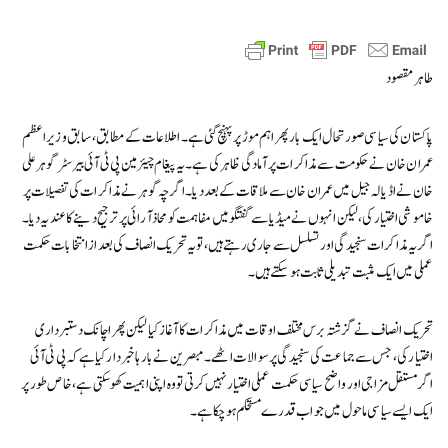
طاہر مقصود
پاکستان کی سیاسی صورتحال ایک بار پھر اہم موڑ پر پہنچ گئی ہے۔ اطلاعات کے مطابق، سابق وزیراعظم
عمران خان نے حکومت سے مذاکرات پر آمادگی ظاہر کی ہے۔ یہ پیغام چیئرمین پی ٹی آئی بیرسٹر گوہر علی
خان نے اڈیالہ جیل میں عمران خان سے ملاقات کے بعد دیا۔ اگرچہ گوہر نے مذاکرات کی تفصیلات پر
خاموشی اختیار کی، لیکن انہوں نے میڈیا سے گفتگو میں مفاہمت کو محاذ آرائی پر ترجیح دینے کا عندیہ دیا۔
اگر یہ مذاکرات سنجیدگی اور تسلسل سے جاری رہتے ہیں، تو یہ تحریک انصاف کی بعد از انتخابات حکمت
عملی میں ایک مثبت تبدیلی ثابت ہو سکتے ہیں۔
تحریک انصاف نے گزشتہ برس مختلف اوقات میں مذاکرات کا آغاز کیا لیکن پھر اچانک دستبرداری
اختیار کی، جس سے جماعت کی سنجیدگی پر سوالات اٹھے۔ مبصرین نے بارہا خبردار کیا ہے کہ پی ٹی آئی
اگر مستقل مزاجی اور واضح سیاسی حکمت عملی اختیار نہیں کرتی تو وہ اپنی اہمیت کھو سکتی ہے، خاص طور پر
ایک ایسے سیاسی ماحول میں جو اب قدرے مستحکم ہو چکا ہے۔