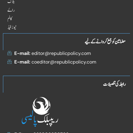
بلاگ
راۓ
کالم
نیوز فیڈ
مضامین کو جمع کروانے کے لیے
E-mail:
editor@republicpolicy.com
E-mail:
coeditor@republicpolicy.com
رابطہ کی تفصیلات