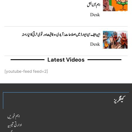
اہم آزمائش
Desk
این ایف سی ایوارڈ میں اصلاحات: آبادی، وفاقیت اور قومی ترقی کا نیا راستہ
Desk
Latest Videos
[youtube-feed feed=2]
کیٹگریز
اہم خبریں
ادارتی تجزیہ