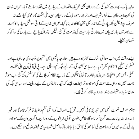
حالیہ پاک-بھارت کشیدگی کے دوران بھی تحریک انصاف کے بیانیے میں تضاد سامنے آیا۔ عمران خان
کی بہن علیمہ خان نے نواز شریف اور نریندر مودی کے درمیان مبینہ ملی بھگت کا دعویٰ کیا، جسے نہ
صرف اپوزیشن بلکہ پارٹی کے اندر بھی تنقید کا نشانہ بنایا گیا۔ عمران خان کے ذاتی سوشل میڈیا اکاؤنٹ
سے بعد میں جاری بیان میں بھارتی جارحیت کی مذمت کی گئی، لیکن ابتدائی بیانیے سے پارٹی کی ساکھ کو
نقصان پہنچا۔
ایسے وقت میں جب معاشی اشارے بہتر ہو رہے ہیں، خارجہ پالیسی میں کشمیر پر توجہ دی جا رہی ہے اور
عسکری سطح پر استحکام نظر آ رہا ہے، سیاسی کشیدگی کے لیے جگہ کم ہو چکی ہے۔ پی ٹی آئی کی پرانی حکمت
عملی، جس میں احتجاج، بیرونی دباؤ اور قانونی جنگوں کے ذریعے نظام کو ہلانے کی کوشش کی گئی، اب موثر
ثابت نہیں ہو رہی۔ جماعت کی موجودہ ترجیحات، جیسے کہ قید رہنماؤں کے لیے ریلیف اور سیاسی جگہ کی
بحالی، زیادہ حقیقت پسندانہ رویہ ظاہر کرتی ہیں۔
تاہم صرف حکمت عملی میں تبدیلی کافی نہیں۔ تحریک انصاف کو داخلی نظم و ضبط قائم کرنا ہوگا اور غیر
ذمہ دارانہ بیانات سے گریز کرنا ہوگا، خاص طور پر قومی بحرانوں کے دوران۔ اگر بیرون ملک موجود
پارٹی کے حامیوں کو جماعت کی نمائندگی کا حق دیا جاتا رہا تو حاصل شدہ سیاسی فوائد ضائع ہو سکتے ہیں۔