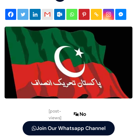
[post-
No
views]
Join Our Whatsapp Channel