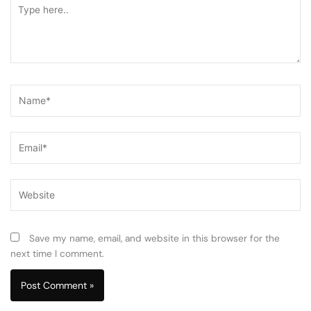
Type
here..
Name*
Email*
Website
Save my name, email, and website in this browser for the
next time I comment.