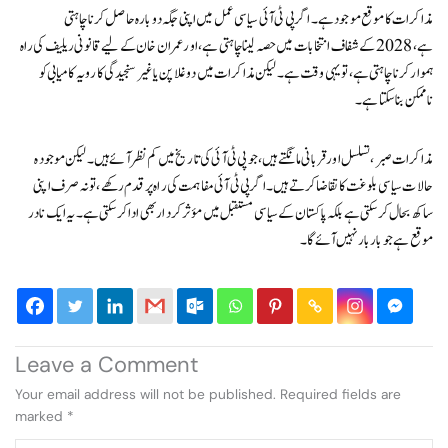
مذاکرات کا موقع موجود ہے۔ اگر پی ٹی آئی سیاسی عمل میں اپنی جگہ دوبارہ حاصل کرنا چاہتی
ہے، 2028 کے شفاف انتخابات میں حصہ لینا چاہتی ہے، اور عمران خان کے لیے قانونی ریلیف کی راہ
ہموار کرنا چاہتی ہے، تو یہی وقت ہے۔ لیکن مذاکرات میں دوغلا پن یا غیر سنجیدگی کا رویہ کامیابی کو
ناممکن بنا سکتا ہے۔
مذاکرات صبر، تسلسل اور قربانی مانگتے ہیں، جو پی ٹی آئی کی تاریخ میں کم نظر آئے ہیں۔ لیکن موجودہ
حالات سیاسی بلوغت کا تقاضا کرتے ہیں۔ اگر پی ٹی آئی مفاہمت کی راہ پر قدم رکھے، تو نہ صرف اپنی
ساکھ بحال کر سکتی ہے بلکہ پاکستان کے سیاسی مستقبل میں مؤثر کردار بھی ادا کر سکتی ہے۔ یہ ایک نادر
موقع ہے جو بار بار نہیں آئے گا۔
Leave a Comment
Your email address will not be published.
Required fields are
marked
*